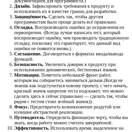
документацией для программиста.)
Дизайн.
Зафиксировать требования к продукту и
использовать их в качестве границ для разработки.
Защищённость.
Сделать так, чтобы другим
программистам было проще делать всё правильно.
Отладка.
Воспроизводить ошибки до исправления их
первопричин. (Всегда лучше написать тест, который
воспроизводит ошибку, чем производить традиционную
отладку, поскольку это гарантирует, что данный вид
ошибки не появится вновь.)
Соглашение.
Договориться о форматах ввода/вывода
функций.
Безопасность.
Увеличить доверие к продукту при
использовании динамических, бестиповых языков.
Мотивация.
Пометить небольшой фронт работ,
которым вы собираетесь заниматься дальше.(Когда не
знаешь как подступиться новому проекту, с чего начать,
красный значок напротив теста подскажет, что можно
сделать здесь и сейчас (правильно — сделать так, чтобы
рядом с тестом стоял зелёный значок)).
Фокус.
Предотвратить возникновение раздутой или
излишне абстрактной реализации.
Путеводитель.
Определить финишную черту, чтобы вы
знать, когда работу можно считать завершённой.
Эффективность.
Использовать время, выделенное на