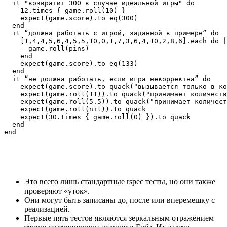
  it "возвратит 300 в случае идеальной игры" do

    12.times { game.roll(10) }

    expect(game.score).to eq(300)

  end

  it “должна работать с игрой, заданной в примере” do

    [1,4,4,5,6,4,5,5,10,0,1,7,3,6,4,10,2,8,6].each do |
      game.roll(pins)

    end

    expect(game.score).to eq(133)

  end

  it “не должна работать, если игра некорректна” do

    expect(game.score).to quack("вызывается только в ко
    expect(game.roll(11)).to quack("принимает количеств
    expect(game.roll(5.5)).to quack("принимает количест
    expect(game.roll(nil)).to quack

    expect(30.times { game.roll(0) }).to quack

  end

Это всего лишь стандартные rspec тесты, но они также
проверяют «уток».
Они могут быть записаны до, после или вперемешку с
реализацией.
Первые пять тестов являются зеркальным отражением