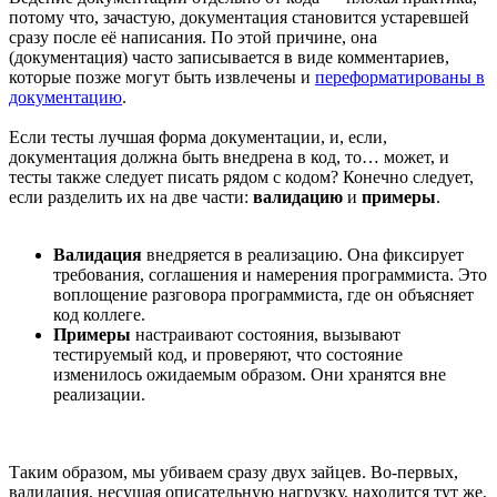
потому что, зачастую, документация становится устаревшей
сразу после её написания. По этой причине, она
(документация) часто записывается в виде комментариев,
которые позже могут быть извлечены и
переформатированы в
документацию
.
Если тесты лучшая форма документации, и, если,
документация должна быть внедрена в код, то… может, и
тесты также следует писать рядом с кодом? Конечно следует,
если разделить их на две части:
валидацию
и
примеры
.
Валидация
внедряется в реализацию. Она фиксирует
требования, соглашения и намерения программиста. Это
воплощение разговора программиста, где он объясняет
код коллеге.
Примеры
настраивают состояния, вызывают
тестируемый код, и проверяют, что состояние
изменилось ожидаемым образом. Они хранятся вне
реализации.
Таким образом, мы убиваем сразу двух зайцев. Во-первых,
валидация, несущая описательную нагрузку, находится тут же,