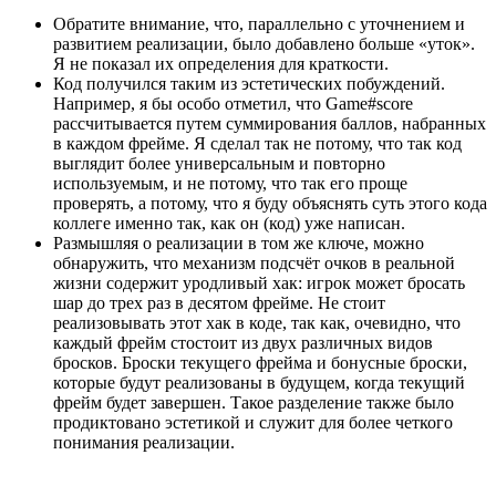
Обратите внимание, что, параллельно с уточнением и
развитием реализации, было добавлено больше «уток».
Я не показал их определения для краткости.
Код получился таким из эстетических побуждений.
Например, я бы особо отметил, что Game#score
рассчитывается путем суммирования баллов, набранных
в каждом фрейме. Я сделал так не потому, что так код
выглядит более универсальным и повторно
используемым, и не потому, что так его проще
проверять, а потому, что я буду объяснять суть этого кода
коллеге именно так, как он (код) уже написан.
Размышляя о реализации в том же ключе, можно
обнаружить, что механизм подсчёт очков в реальной
жизни содержит уродливый хак: игрок может бросать
шар до трех раз в десятом фрейме. Не стоит
реализовывать этот хак в коде, так как, очевидно, что
каждый фрейм стостоит из двух различных видов
бросков. Броски текущего фрейма и бонусные броски,
которые будут реализованы в будущем, когда текущий
фрейм будет завершен. Такое разделение также было
продиктовано эстетикой и служит для более четкого
понимания реализации.