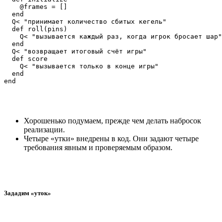
    @frames = []

  end

  Q< "принимает количество сбитых кегель"

  def roll(pins)

    Q< "вызывается каждый раз, когда игрок бросает шар"

  end

  Q< "возвращает итоговый счёт игры"

  def score

    Q< "вызывается только в конце игры"

  end

Хорошенько подумаем, прежде чем делать набросок
реализации.
Четыре «утки» внедрены в код. Они задают четыре
требования явным и проверяемым образом.
Зададим «уток»