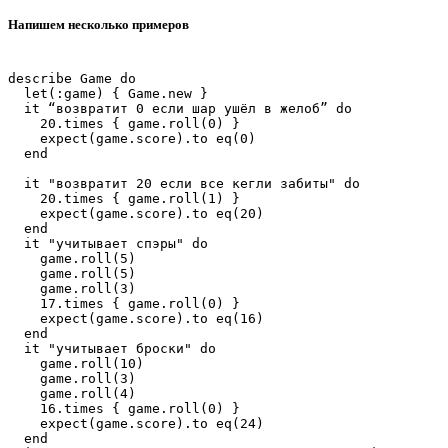
Напишем несколько примеров
describe Game do

  let(:game) { Game.new }

  it “возвратит 0 если шар ушёл в желоб” do

    20.times { game.roll(0) }

    expect(game.score).to eq(0)

  end

  it "возвратит 20 если все кегли забиты" do

    20.times { game.roll(1) }

    expect(game.score).to eq(20)

  end

  it "учитывает спэры" do

    game.roll(5)

    game.roll(5)

    game.roll(3)

    17.times { game.roll(0) }

    expect(game.score).to eq(16)

  end

  it "учитывает броски" do

    game.roll(10)

    game.roll(3)

    game.roll(4)

    16.times { game.roll(0) }

    expect(game.score).to eq(24)

  end
