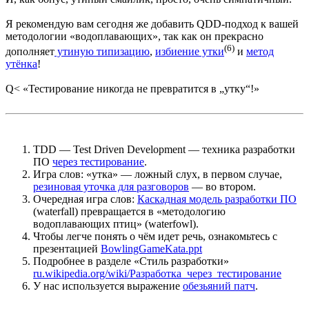
Я рекомендую вам сегодня же добавить QDD-подход к вашей
методологии «водоплавающих», так как он прекрасно
(6)
дополняет
утиную типизацию
,
избиение утки
и
метод
утёнка
!
Q< «Тестирование никогда не превратится в „утку“!»
TDD — Test Driven Development — техника разработки
ПО
через тестирование
.
Игра слов: «утка» — ложный слух, в первом случае,
резиновая уточка для разговоров
— во втором.
Очередная игра слов:
Каскадная модель разработки ПО
(waterfall) превращается в «методологию
водоплавающих птиц» (waterfowl).
Чтобы легче понять о чём идет речь, ознакомьтесь с
презентацией
BowlingGameKata.ppt
Подробнее в разделе «Стиль разработки»
ru.wikipedia.org/wiki/Разработка_через_тестирование
У нас используется выражение
обезьяний патч
.