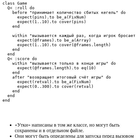
class Game

  Q< :roll do

    before "принимает количество сбитых кегель" do

      expect(pins).to be_a(FixNum)

      expect(1..10).to cover(pins)

    end

    within "вызывается каждый раз, когда игрок бросает 
      expect(@frames).to be_a(Array)

      expect(1..10).to cover(@frames.length)

    end

  end

  Q< :score do

    within "вызывается только в конце игры" do

      expect(@frames.length).to eq(10)

    end

    after "возвращает итоговый счёт игры" do

      expect(retval).to be_a(FixNum)

      expect(0..300).to cover(retval)

    end

  end

«Утки» написаны в том же классе, но могут быть
сохранены и в отдельном файле.
Они могут быть определены для запуска перед вызовом