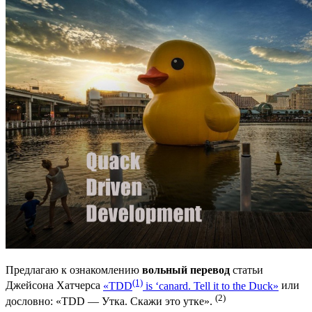
Предлагаю к ознакомлению
вольный перевод
статьи
(1)
Джейсона Хатчерса
«TDD
is ‘canard. Tell it to the Duck»
или
(2)
дословно: «TDD — Утка. Скажи это утке».