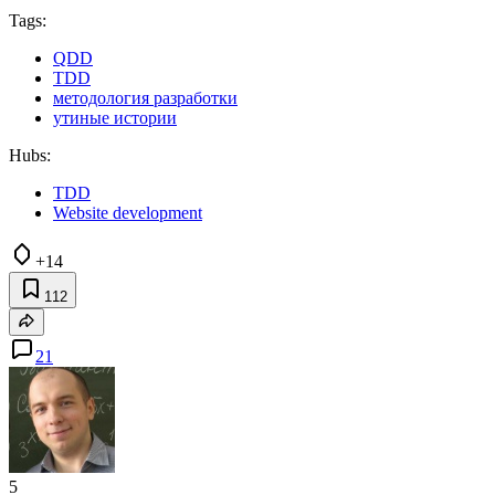
Tags:
QDD
TDD
методология разработки
утиные истории
Hubs:
TDD
Website development
+14
112
21
5