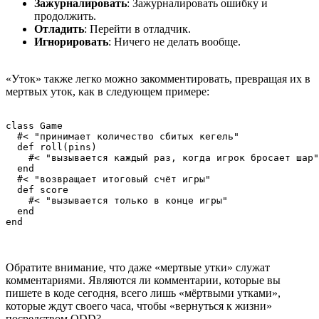
Зажурналировать
: Зажурналировать ошибку и
продолжить.
Отладить
: Перейти в отладчик.
Игнорировать
: Ничего не делать вообще.
«Уток» также легко можно закомментировать, превращая их в
мертвых уток, как в следующем примере:
class Game

  #< "принимает количество сбитых кегель"

  def roll(pins)

    #< "вызывается каждый раз, когда игрок бросает шар"

  end

  #< "возвращает итоговый счёт игры"

  def score

    #< "вызывается только в конце игры"

  end

end
Обратите внимание, что даже «мертвые утки» служат
комментариями. Являются ли комментарии, которые вы
пишете в коде сегодня, всего лишь «мёртвыми утками»,
которые ждут своего часа, чтобы «вернуться к жизни»
посредством QDD?