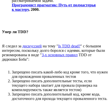
рассматриваемой задачи.
Программист прагматик: Путь от подмастерья
к мастеру
, 2000.
Умер ли TDD?
Я следил за
дискуссией
на тему "
Is TDD dead?
" с большим
интересом, поскольку долго боролся с идеями, которые были
резюмированы в виде "
3-х основных правил
TDD от
дядюшки Боба":
Запрещено писать какой-либо код кроме того, что нужен
для прохождения проваленных тестов
Запрещено писать дополнительные тесты, если
текущего набора хватает для провала (проверка на
компилируемость также является тестом)
Запрещено писать дополнительный код, кроме кода,
достаточного для прохода текущего проваленного теста.