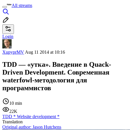
All streams
Login
XupyprMV
Aug 11 2014 at 10:16
TDD — «утка». Введение в Quack-
Driven Development. Современная
waterfowl-методология для
программистов
10 min
22K
TDD
*
Website development
*
Translation
Original author:
Jason Hutchens