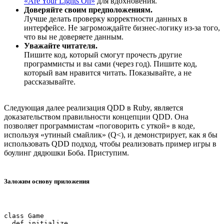
«Are Your Lights On»
для вдохновения.
Доверяйте своим предположениям.
Лучше делать проверку корректности данных в
интерфейсе. Не загромождайте бизнес-логику из-за того,
что вы не доверяете данным.
Уважайте читателя.
Пишите код, который смогут прочесть другие
программисты и вы сами (через год). Пишите код,
который вам нравится читать. Показывайте, а не
рассказывайте.
Следующая далее реализация QDD в Ruby, является
доказательством правильности концепции QDD. Она
позволяет программистам «поговорить с уткой» в коде,
используя «утиный смайлик» (Q<), и демонстрирует, как я бы
использовать QDD подход, чтобы реализовать пример игры в
боулинг дядюшки Боба. Приступим.
Заложим основу приложения
class Game

  def initialize
