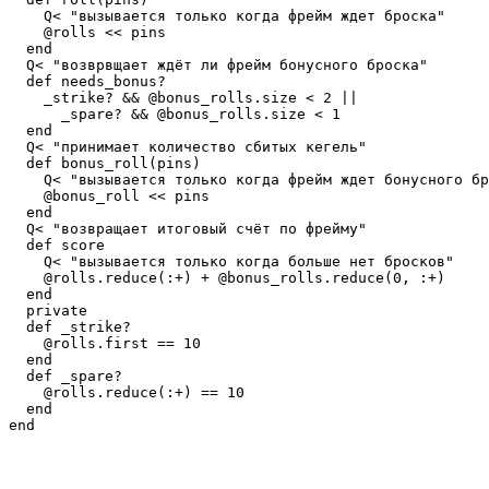
    Q< "вызывается только когда фрейм ждет броска"

    @rolls << pins

  end

  Q< "возврвщает ждёт ли фрейм бонусного броска"

  def needs_bonus?

    _strike? && @bonus_rolls.size < 2 ||

      _spare? && @bonus_rolls.size < 1

  end

  Q< "принимает количество сбитых кегель"

  def bonus_roll(pins)

    Q< "вызывается только когда фрейм ждет бонусного бр
    @bonus_roll << pins

  end

  Q< "возвращает итоговый счёт по фрейму"

  def score

    Q< "вызывается только когда больше нет бросков"

    @rolls.reduce(:+) + @bonus_rolls.reduce(0, :+)

  end

  private

  def _strike?

    @rolls.first == 10

  end

  def _spare?

    @rolls.reduce(:+) == 10

  end
