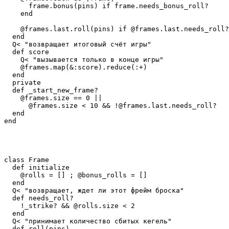
      frame.bonus(pins) if frame.needs_bonus_roll?

    end

    @frames.last.roll(pins) if @frames.last.needs_roll?

  end

  Q< "возвращает итоговый счёт игры"

  def score

    Q< "вызывается только в конце игры"

    @frames.map(&:score).reduce(:+)

  end

  private

  def _start_new_frame?

    @frames.size == 0 ||

      @frames.size < 10 && !@frames.last.needs_roll?

  end

class Frame

  def initialize

    @rolls = [] ; @bonus_rolls = []

  end

  Q< "возвращает, ждет ли этот фрейм броска"

  def needs_roll?

    !_strike? && @rolls.size < 2

  end

  Q< "принимает количество сбитых кегель"

  def roll(pins)
