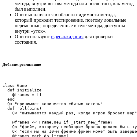
метода, внутри вызова метода или после того, как метод
был выполнен.
Они выполняются в области видимости метода,
который проходит тестирование, поэтому локальные
переменные, определенные в теле метода, доступны
внутри «уток».
Они используют
rspec-ожидания
для проверки
состояния.
Добавим реализацию
class Game

  def initialize

    @frames = []

  end

  Q< "принимает количество сбитых кегель"

  def roll(pins)

    Q< "вызывается каждый раз, когда игрок бросает шар"

    @frames << Frame.new if _start_new_frame?

    Q< "фрейм, которому необходим бросок должен быть ту
    Q< "если мы на 10-м фрейме,фрйем может быть заверше
    @frames.each do |frame|
