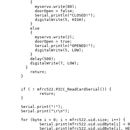
            {

              myservo.write(80);

              doorOpen = false;

              Serial.println("CLOSED!");

              digitalWrite(5, HIGH);

            } 

            else 

            {

              myservo.write(2);

              doorOpen = true;

              Serial.println("OPENED!");

              digitalWrite(5, LOW);

            }

            delay(500);

            digitalWrite(7, LOW);

          }

            return;

        }

        if ( ! mfrc522.PICC_ReadCardSerial()) {

                return;

        }

        Serial.print("!");

        Serial.print("\r\n");

        for (byte i = 0; i < mfrc522.uid.size; i++) {

                Serial.print(mfrc522.uid.uidByte[i] < 0
                Serial.print(mfrc522.uid.uidByte[i], HE