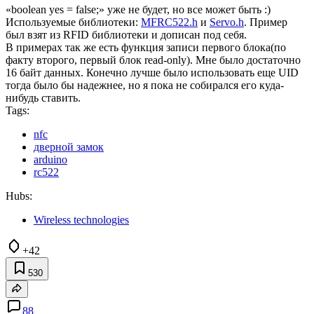
«boolean yes = false;» уже не будет, но все может быть :)
Используемые библиотеки:
MFRC522.h
и
Servo.h
. Пример
был взят из RFID библиотеки и дописан под себя.
В примерах так же есть функция записи первого блока(по
факту второго, первый блок read-only). Мне было достаточно
16 байт данных. Конечно лучше было использовать еще UID
тогда было бы надежнее, но я пока не собирался его куда-
нибудь ставить.
Tags:
nfc
дверной замок
arduino
rc522
Hubs:
Wireless technologies
+42
530
88