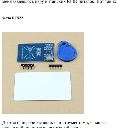
меня завалялось пару китайских RFID читалок. Вот таких:
Фото RC522
До этого, перебирая ящик с инструментами, я нашел
новенький, но никому не нужный замок.