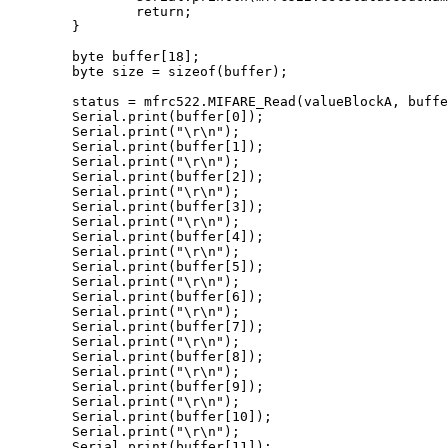
                return;

        }

        byte buffer[18];

        byte size = sizeof(buffer);

        status = mfrc522.MIFARE_Read(valueBlockA, buffe
        Serial.print(buffer[0]);

        Serial.print("\r\n");

        Serial.print(buffer[1]);

        Serial.print("\r\n");

        Serial.print(buffer[2]);

        Serial.print("\r\n");

        Serial.print(buffer[3]);

        Serial.print("\r\n");

        Serial.print(buffer[4]);

        Serial.print("\r\n");

        Serial.print(buffer[5]);

        Serial.print("\r\n");

        Serial.print(buffer[6]);

        Serial.print("\r\n");

        Serial.print(buffer[7]);

        Serial.print("\r\n");

        Serial.print(buffer[8]);

        Serial.print("\r\n");

        Serial.print(buffer[9]);

        Serial.print("\r\n");

        Serial.print(buffer[10]);

        Serial.print("\r\n");

        Serial.print(buffer[11]);
