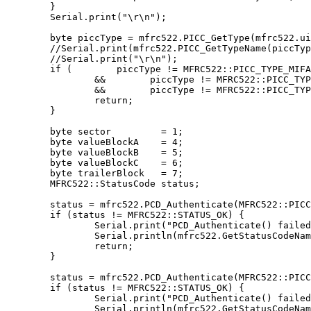
        } 

        Serial.print("\r\n");

        byte piccType = mfrc522.PICC_GetType(mfrc522.ui
        //Serial.print(mfrc522.PICC_GetTypeName(piccTyp
        //Serial.print("\r\n");

        if (        piccType != MFRC522::PICC_TYPE_MIFA
                &&        piccType != MFRC522::PICC_TYP
                &&        piccType != MFRC522::PICC_TYP
                return;

        }

        byte sector         = 1;

        byte valueBlockA    = 4;

        byte valueBlockB    = 5;

        byte valueBlockC    = 6;

        byte trailerBlock   = 7;

        MFRC522::StatusCode status;

        status = mfrc522.PCD_Authenticate(MFRC522::PICC
        if (status != MFRC522::STATUS_OK) {

                Serial.print("PCD_Authenticate() failed
                Serial.println(mfrc522.GetStatusCodeNam
                return;

        }

        status = mfrc522.PCD_Authenticate(MFRC522::PICC
        if (status != MFRC522::STATUS_OK) {

                Serial.print("PCD_Authenticate() failed
                Serial.println(mfrc522.GetStatusCodeNam