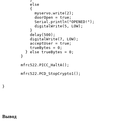
            } 

            else 

            {

              myservo.write(2);

              doorOpen = true;

              Serial.println("OPENED!");

              digitalWrite(5, LOW);

            }

            delay(500);

            digitalWrite(7, LOW);

            acceptUser = true;

            trueBytes = 0;

          } else trueBytes = 0;

        }

        mfrc522.PICC_HaltA();

        mfrc522.PCD_StopCrypto1();

Вывод