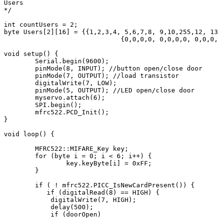
Users

*/

int countUsers = 2;

byte Users[2][16] = {{1,2,3,4, 5,6,7,8, 9,10,255,12, 13
                              {0,0,0,0, 0,0,0,0, 0,0,0,
void setup() {

        Serial.begin(9600);

        pinMode(8, INPUT); //button open/close door

        pinMode(7, OUTPUT); //load transistor

        digitalWrite(7, LOW);

        pinMode(5, OUTPUT); //LED open/close door

        myservo.attach(6);

        SPI.begin(); 

        mfrc522.PCD_Init();

}

void loop() {

        MFRC522::MIFARE_Key key;

        for (byte i = 0; i < 6; i++) {

                key.keyByte[i] = 0xFF;

        }

        if ( ! mfrc522.PICC_IsNewCardPresent()) {

           if (digitalRead(8) == HIGH) {

            digitalWrite(7, HIGH);

            delay(500);

            if (doorOpen) 
