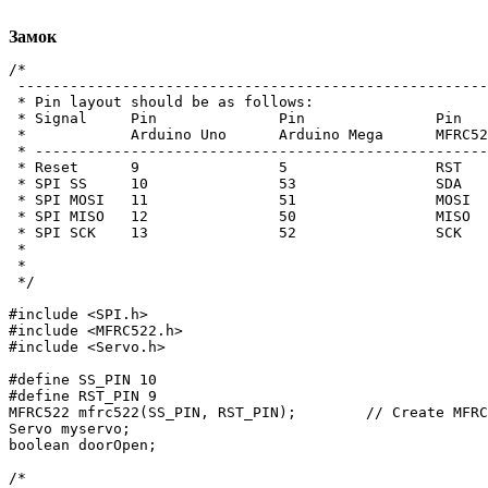
Замок
/*

 ------------------------------------------------------
 * Pin layout should be as follows:

 * Signal     Pin              Pin               Pin

 *            Arduino Uno      Arduino Mega      MFRC52
 * ----------------------------------------------------
 * Reset      9                5                 RST

 * SPI SS     10               53                SDA

 * SPI MOSI   11               51                MOSI

 * SPI MISO   12               50                MISO

 * SPI SCK    13               52                SCK

 *

 *  

 */

#include <SPI.h>

#include <MFRC522.h>

#include <Servo.h> 

#define SS_PIN 10

#define RST_PIN 9

MFRC522 mfrc522(SS_PIN, RST_PIN);        // Create MFRC
Servo myservo;

boolean doorOpen;

/*
