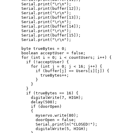
        Serial.print("\r\n");

        Serial.print(buffer[12]);

        Serial.print("\r\n");

        Serial.print(buffer[13]);

        Serial.print("\r\n");

        Serial.print(buffer[14]);

        Serial.print("\r\n");

        Serial.print(buffer[15]);

        Serial.print("\r\n");

        byte trueBytes = 0;

        boolean acceptUser = false;

        for (int i = 0; i < countUsers; i++) {

          if (!acceptUser) {

            for (int j = 0; j < 16; j++) {

              if (buffer[j] == Users[i][j]) {

                trueBytes++; 

              }

            }

          }

          if (trueBytes == 16) {

            digitalWrite(7, HIGH);

            delay(500);

            if (doorOpen) 

            {

              myservo.write(80);

              doorOpen = false;

              Serial.println("CLOSED!");

              digitalWrite(5, HIGH);
