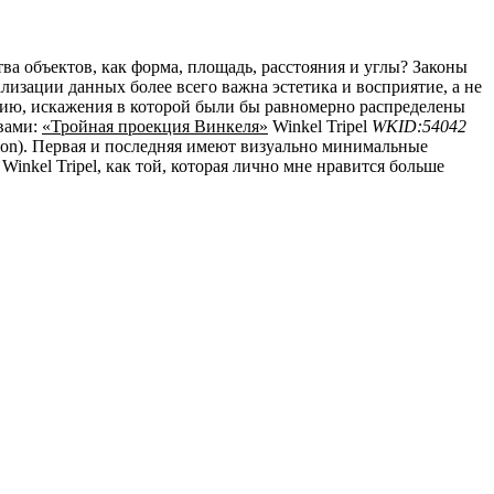
ва объектов, как форма, площадь, расстояния и углы? Законы
ализации данных более всего важна эстетика и восприятие, а не
цию, искажения в которой были бы равномерно распределены
вами:
«Тройная проекция Винкеля»
Winkel Tripel
WKID:54042
tion). Первая и последняя имеют визуально минимальные
inkel Tripel, как той, которая лично мне нравится больше