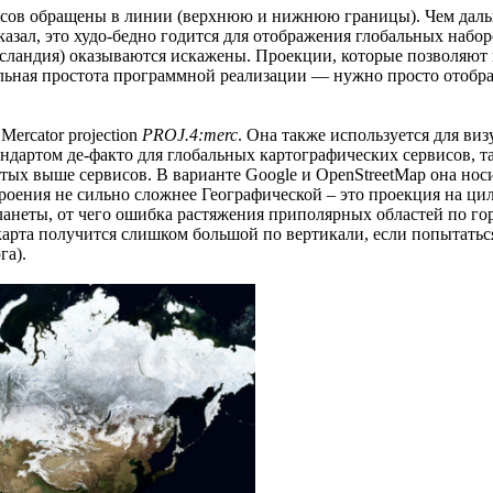
юсов обращены в линии (верхнюю и нижнюю границы). Чем дальше
казал, это худо-бедно годится для отображения глобальных набо
ландия) оказываются искажены. Проекции, которые позволяют из
ная простота программной реализации — нужно просто отобразить
 Mercator projection
PROJ.4:merc
. Она также используется для ви
ндартом де-факто для глобальных картографических сервисов, так
утых выше сервисов. В варианте Google и OpenStreetMap она нос
роения не сильно сложнее Географической – это проекция на цил
анеты, от чего ошибка растяжения приполярных областей по г
 карта получится слишком большой по вертикали, если попытать
га).