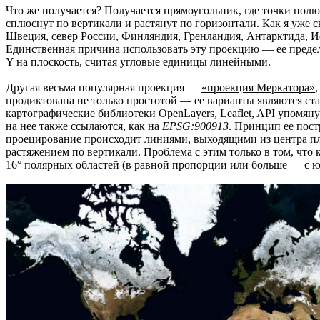
Что же получается? Получается прямоугольник, где точки пол
сплюснут по вертикали и растянут по горизонтали. Как я уже с
Швеция, север России, Финляндия, Гренландия, Антарктида, Ис
Единственная причина использовать эту проекцию — ее предель
Y на плоскость, считая угловые единицы линейными.
Другая весьма популярная проекция —
«проекция Меркатора»
,
продиктована не только простотой — ее варианты являются ста
картографические библиотеки OpenLayers, Leaflet, API упомян
на нее также ссылаются, как на
EPSG:900913
. Принцип ее пост
проецирование происходит линиями, выходящими из центра пл
растяжением по вертикали. Проблема с этим только в том, что
16° полярных областей (в равной пропорции или больше — с ю