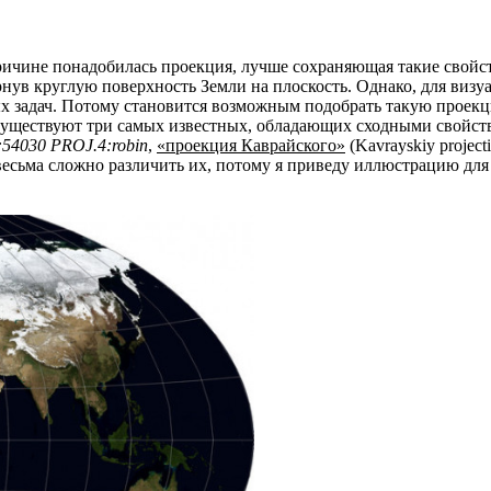
ричине понадобилась проекция, лучше сохраняющая такие свойст
ернув круглую поверхность Земли на плоскость. Однако, для визу
ых задач. Потому становится возможным подобрать такую проек
 Существуют три самых известных, обладающих сходными свойст
54030 PROJ.4:robin
,
«проекция Каврайского»
(Kavrayskiy projec
весьма сложно различить их, потому я приведу иллюстрацию для W