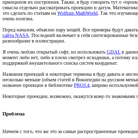
принципов их построения. Также, я буду говорить тут о «проекц
смысла отдельно рассматривать проекцию и датум. Математики
это сделать по статьям на
Wolfram MathWorld
. Так что изучающ
очень полезна.
Перед началом, объясню пару вещей. Все примеры будут дават
сайта NASA
. Последний включает в себя синтезированные без
разнообразие в иллюстрации.
Я очень люблю открытый софт, но использовать
GDAL
в данно
момент либо нет, либо я плохо смотрел исходники, а потому ил
поддержкой внушительного списка систем координат.
Названия проекций и некоторые термины я буду давать и англо
несколько меньше (объем статей в Википедии на русском меньш
название проекции в библиотеке
PROJ.4
, широко используемой
Некоторые проекции, возможно, окажутся кому-то знакомыми
Проблема
Начнем с того, что же это за самые распространенные проекции,