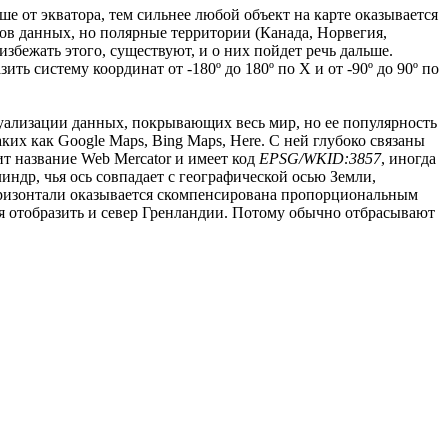
 от экватора, тем сильнее любой объект на карте оказывается
ров данных, но полярные территории (Канада, Норвегия,
бежать этого, существуют, и о них пойдет речь дальше.
 систему координат от -180º до 180º по X и от -90º до 90º по
зуализации данных, покрывающих весь мир, но ее популярность
их как Google Maps, Bing Maps, Here. С ней глубоко связаны
ит название Web Mercator и имеет код
EPSG/WKID:3857
, иногда
индр, чья ось совпадает с географической осью Земли,
оризонтали оказывается скомпенсирована пропорциональным
ся отобразить и север Гренландии. Потому обычно отбрасывают