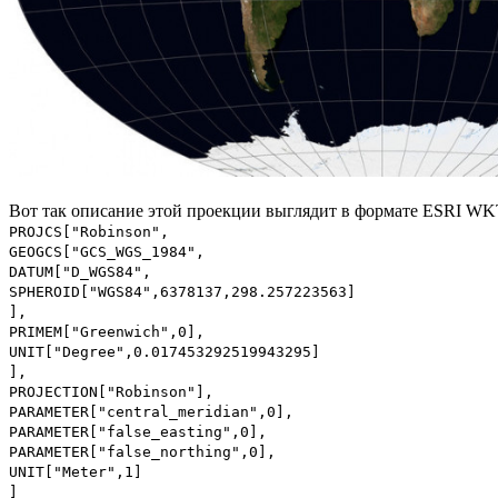
Вот так описание этой проекции выглядит в формате ESRI WK
PROJCS["Robinson",
GEOGCS["GCS_WGS_1984",
DATUM["D_WGS84",
SPHEROID["WGS84",6378137,298.257223563]
],
PRIMEM["Greenwich",0],
UNIT["Degree",0.017453292519943295]
],
PROJECTION["Robinson"],
PARAMETER["central_meridian",0],
PARAMETER["false_easting",0],
PARAMETER["false_northing",0],
UNIT["Meter",1]
]