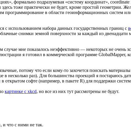
иях», формально подразумевая «систему координат», coordinate r
 здесь тоже практически не будет, кроме простой геометрии. 
им программирование в области геоинформационных систем или и
ься с использованием набора данных государственных границ с
в
облачные снимки земной поверхности за каждый из двенадцати ме
м случае мне показалось неэффективно — некоторых не очень х
люстрации я готовил в коммерческой программе GlobalMapper, ко
язычные, потому что если кому-то захочется поискать материалы
е в несколько раз). Для большинства проекций я постараюсь дат
 в открытом софте (например, в пакете R) для поддержки систем
 по
картинке с xkcd
, но все из них тут рассмотрены не будут.
 и что с ними не так.