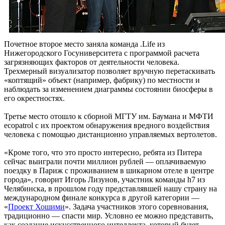
Почетное второе место заняла команда .Life из
Нижегородского Госуниверситета с программой расчета
загрязняющих факторов от деятельности человека.
Трехмерный визуализатор позволяет вручную перетаскивать
«коптящий» объект (например, фабрику) по местности и
наблюдать за изменением диаграммы состоянии биосферы в
его окрестностях.
Третье место отошло к сборной МГТУ им. Баумана и МФТИ
ecopatrol с их проектом обнаружения вредного воздействия
человека с помощью дистанционно управляемых вертолетов.
«Кроме того, что это просто интересно, ребята из Питера
сейчас выиграли почти миллион рублей — оплачиваемую
поездку в Париж с проживанием в шикарном отеле в центре
города», говорит Игорь Лизунов, участник команды h7 из
Челябинска, в прошлом году представлявшей нашу страну на
международном финале конкурса в другой категории —
«
Проект Хошими
». Задача участников этого соревнования,
традиционно — спасти мир. Условно ее можно представить,
как создание искусственного интеллекта, который будет