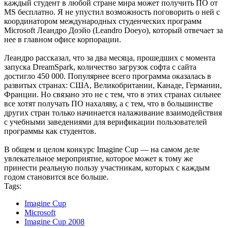
каждый студент в любой стране мира может получить ПО от
MS бесплатно. Я не упустил возможность поговорить о ней с
координатором международных студенческих программ
Microsoft Леандро Доэйо (Leandro Doeyo), который отвечает за
нее в главном офисе корпорации.
Леандро рассказал, что за два месяца, прошедших с момента
запуска DreamSpark, количество загрузок софта с сайта
достигло 450 000. Популярнее всего программа оказалась в
развитых странах: США, Великобритании, Канаде, Германии,
Франции. Но связано это не с тем, что в этих странах сильнее
все хотят получать ПО нахаляву, а с тем, что в большинстве
других стран только начинается налаживание взаимодействия
с учебными заведениями для верификации пользователей
программы как студентов.
В общем и целом конкурс Imagine Cup — на самом деле
увлекательное мероприятие, которое может к тому же
принести реальную пользу участникам, которых с каждым
годом становится все больше.
Tags:
Imagine Cup
Microsoft
Imagine Cup 2008