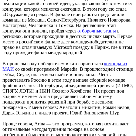
реализации какой-то своей идеи, укладывающейся в тематику
конкурса, которая меняется ежегодно. В этом году ею стала
«Окружающая среда». В финале свои работы представили
команды из Москвы, Санкт-Петербурга, Нижнего Новгорода,
Волгограда, Челябинска и Томска. На решающий этап
конкурса они попали, пройдя через
отборочные этапы
в
регионах, которые проходили в десятых числах марта. Первое
место в российском финале дает команде-победительнице
право на оплачиваемую Microsoft поездку в Париж, где в этом
году проходит финал международный.
В прошлом году победителем в категории стала
команда из
МАИ
со своей программой Mapedia. В прошлогодней столице
кубка, Сеуле, она сумела выйти в полуфинал. Честь
представлять Россию в этом году выпала сборной команде
Ignition из Санкт-Петербурга, объединяющей три вуза (ИТМО,
СПбГУ, ЛЭТИ) и НИИ Лесного Хозяйства. Их проект под
кодовым именем Arina представляет собой «систему
поддержки принятия решений при борьбе с лесными
пожарами». Имена героев: Анатолий Никитин, Роман Белов,
Дарья Элькина и лидер проекта Юрий Зиновьевич Шур.
Проще говоря, Arina — это программа, которая расчитывает
оптимальные методы тушения пожара на основе
особенностей местности, метеорологических условий, типа