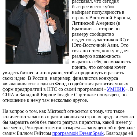
рассказал, что сегодня
быстрее всего кубок
набирает популярность в
странах Восточной Европы,
Латинской Америки (в
Бразилии — второе по
размеру сообщество
студентов-участников IC) и
Юго-Восточной Азии. Это
связано с тем, конкурс дает
реальную возможность
выразить себя, возможность
понять, что сегодня хочет
увидеть бизнес и что нужно, чтобы продвинуть и развить
свою идею. В России, например, финалистов конкурса
«вылавливают» люди из Фонда содействия развития малых
форм предприятий в НТС со своей программой «
УМНИК
». В
США и Западной Европе Imagine Cup также популярен, но
отношение к нему там несколько другое.
На вопрос о том, как Microsoft относится к тому, что такое
количество талантов в развивающихся странах вряд ли смогло
бы выразить себя без такого разгула пиратства, какой имеет у
нас место, Рожерио ответил козырем — запущенной в феврале
самим Биллом Гейтсом
программой DreamSpark
. Благодаря ей