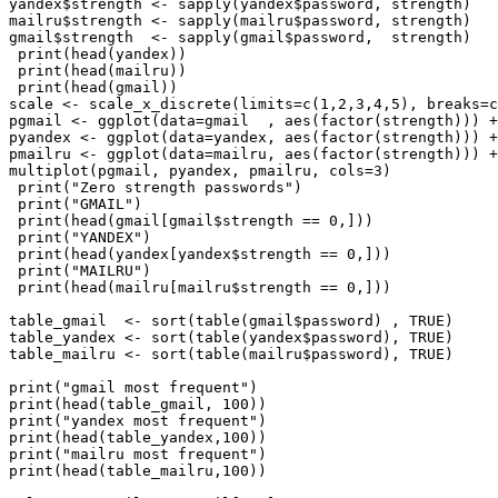
yandex$strength <- sapply(yandex$password, strength)

mailru$strength <- sapply(mailru$password, strength)

gmail$strength  <- sapply(gmail$password,  strength)

 print(head(yandex))

 print(head(mailru))

 print(head(gmail))

scale <- scale_x_discrete(limits=c(1,2,3,4,5), breaks=c
pgmail <- ggplot(data=gmail  , aes(factor(strength))) +
pyandex <- ggplot(data=yandex, aes(factor(strength))) +
pmailru <- ggplot(data=mailru, aes(factor(strength))) +
multiplot(pgmail, pyandex, pmailru, cols=3)

 print("Zero strength passwords")

 print("GMAIL")

 print(head(gmail[gmail$strength == 0,]))

 print("YANDEX")

 print(head(yandex[yandex$strength == 0,]))

 print("MAILRU")

 print(head(mailru[mailru$strength == 0,]))

table_gmail  <- sort(table(gmail$password) , TRUE)

table_yandex <- sort(table(yandex$password), TRUE)

table_mailru <- sort(table(mailru$password), TRUE)

print("gmail most frequent")

print(head(table_gmail, 100))

print("yandex most frequent")

print(head(table_yandex,100))

print("mailru most frequent")

print(head(table_mailru,100))
