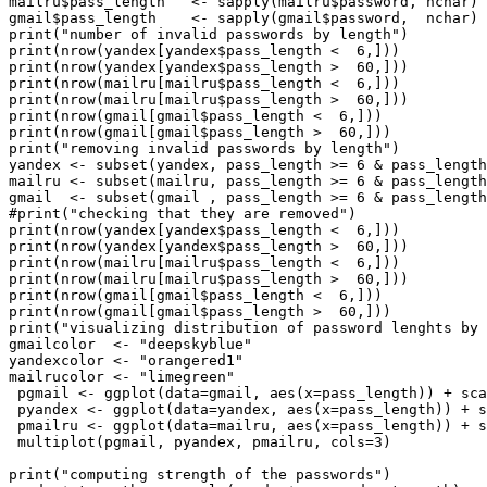
mailru$pass_length   <- sapply(mailru$password, nchar)

gmail$pass_length    <- sapply(gmail$password,  nchar)

print("number of invalid passwords by length")

print(nrow(yandex[yandex$pass_length <  6,]))

print(nrow(yandex[yandex$pass_length >  60,]))

print(nrow(mailru[mailru$pass_length <  6,]))

print(nrow(mailru[mailru$pass_length >  60,]))

print(nrow(gmail[gmail$pass_length <  6,]))

print(nrow(gmail[gmail$pass_length >  60,]))

print("removing invalid passwords by length")

yandex <- subset(yandex, pass_length >= 6 & pass_length
mailru <- subset(mailru, pass_length >= 6 & pass_length
gmail  <- subset(gmail , pass_length >= 6 & pass_length
#print("checking that they are removed")

print(nrow(yandex[yandex$pass_length <  6,]))

print(nrow(yandex[yandex$pass_length >  60,]))

print(nrow(mailru[mailru$pass_length <  6,]))

print(nrow(mailru[mailru$pass_length >  60,]))

print(nrow(gmail[gmail$pass_length <  6,]))

print(nrow(gmail[gmail$pass_length >  60,]))

print("visualizing distribution of password lenghts by 
gmailcolor  <- "deepskyblue"

yandexcolor <- "orangered1"

mailrucolor <- "limegreen"

 pgmail <- ggplot(data=gmail, aes(x=pass_length)) + sca
 pyandex <- ggplot(data=yandex, aes(x=pass_length)) + s
 pmailru <- ggplot(data=mailru, aes(x=pass_length)) + s
 multiplot(pgmail, pyandex, pmailru, cols=3)

print("computing strength of the passwords")
