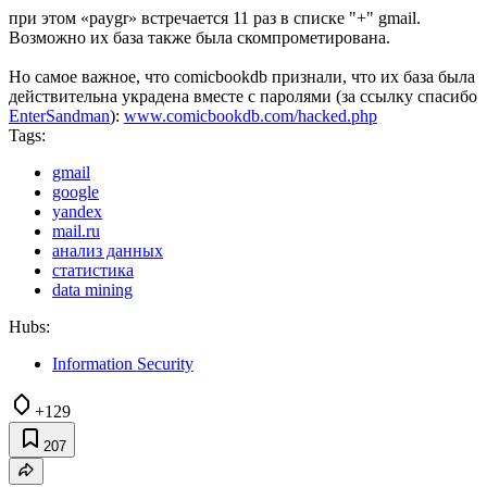
при этом «paygr» встречается 11 раз в списке "+" gmail.
Возможно их база также была скомпрометирована.
Но самое важное, что comicbookdb признали, что их база была
действительна украдена вместе с паролями (за ссылку спасибо
EnterSandman
):
www.comicbookdb.com/hacked.php
Tags:
gmail
google
yandex
mail.ru
анализ данных
статистика
data mining
Hubs:
Information Security
+129
207