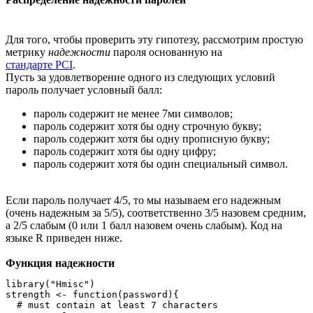
Для того, чтобы проверить эту гипотезу, рассмотрим простую
метрику
надежности
пароля основанную на
стандарте PCI
.
Пусть за удовлетворение одного из следующих условий
пароль получает условный балл:
пароль содержит не менее 7ми символов;
пароль содержит хотя бы одну строчную букву;
пароль содержит хотя бы одну прописную букву;
пароль содержит хотя бы одну цифру;
пароль содержит хотя бы один специальный символ.
Если пароль получает 4/5, то мы называем его надежным
(очень надежным за 5/5), соответственно 3/5 назовем средним,
а 2/5 слабым (0 или 1 балл назовем очень слабым). Код на
языке R приведен ниже.
Функция надежности
library("Hmisc")

strength <- function(password){

  # must contain at least 7 characters
