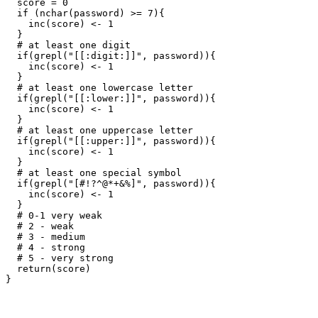
  score = 0

  if (nchar(password) >= 7){

    inc(score) <- 1

  }

  # at least one digit

  if(grepl("[[:digit:]]", password)){

    inc(score) <- 1

  }

  # at least one lowercase letter 

  if(grepl("[[:lower:]]", password)){

    inc(score) <- 1

  }

  # at least one uppercase letter 

  if(grepl("[[:upper:]]", password)){

    inc(score) <- 1

  }

  # at least one special symbol

  if(grepl("[#!?^@*+&%]", password)){

    inc(score) <- 1

  }

  # 0-1 very weak

  # 2 - weak

  # 3 - medium

  # 4 - strong

  # 5 - very strong

  return(score)
