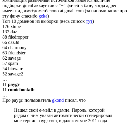
компиляция различный источников является наличие
подборки gmail аккаунтов с "+" фичей в базе, когда адрес
имеет вид имя+домен\слово at gmail.com (за напоминание про
эту фичу спасибо
geka
)
Топ-10 доменов из выборки (весь список
тут
)
176 xtube
132 daz
88 filedropper
66 daz3d
64 eharmony
63 friendster
62 savage
57 spam
54 bioware
52 savage2
…
11
paygr
11
comicbookdb
…
Про paygr: пользователь
gkond
писал, что
Нашел свой е-мейл в дампе. Пароль, которой
рядом с ним указан автоматически сгенерировал
мне сервис paygr.com, в далеком мае 2011 года.