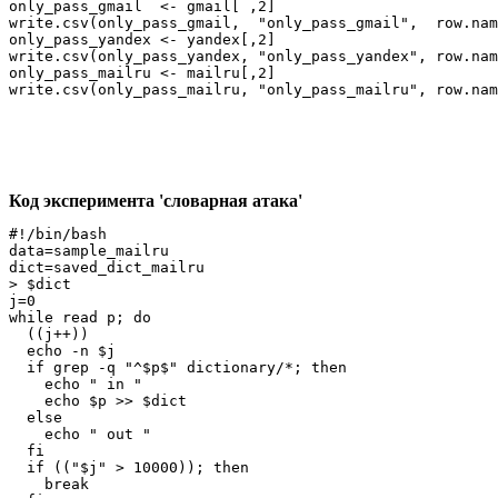
only_pass_gmail  <- gmail[ ,2] 

write.csv(only_pass_gmail,  "only_pass_gmail",  row.nam
only_pass_yandex <- yandex[,2] 

write.csv(only_pass_yandex, "only_pass_yandex", row.nam
only_pass_mailru <- mailru[,2] 

Код эксперимента 'словарная атака'
#!/bin/bash

data=sample_mailru

dict=saved_dict_mailru

> $dict

j=0

while read p; do

  ((j++))

  echo -n $j

  if grep -q "^$p$" dictionary/*; then

    echo " in "

    echo $p >> $dict

  else

    echo " out " 

  fi

  if (("$j" > 10000)); then

    break
