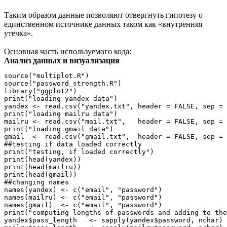
Таким образом данные позволяют отвергнуть гипотезу о
единственном источнике данных таком как «внутренняя
утечка».
Основная часть используемого кода:
Анализ данных и визуализация
source("multiplot.R")

source("password_strength.R")

library("ggplot2")

print("loading yandex data")

yandex <- read.csv("yandex.txt", header = FALSE, sep = 
print("loading mailru data")

mailru <- read.csv("mail.txt",   header = FALSE, sep = 
print("loading gmail data")

gmail  <- read.csv("gmail.txt",  header = FALSE, sep = 
##testing if data loaded correctly

print("testing, if loaded correctly")

print(head(yandex))

print(head(mailru))

print(head(gmail))

##changing names

names(yandex) <- c("email", "password")

names(mailru) <- c("email", "password")

names(gmail)  <- c("email", "password")

print("computing lengths of passwords and adding to the
yandex$pass_length   <- sapply(yandex$password, nchar)
