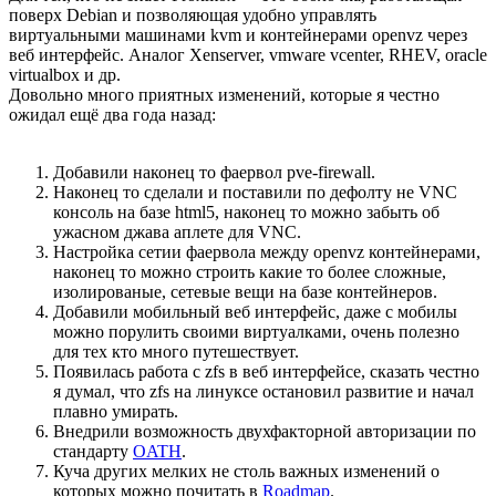
поверх Debian и позволяющая удобно управлять
виртуальными машинами kvm и контейнерами openvz через
веб интерфейс. Аналог Xenserver, vmware vcenter, RHEV, oracle
virtualbox и др.
Довольно много приятных изменений, которые я честно
ожидал ещё два года назад:
Добавили наконец то фаервол pve-firewall.
Наконец то сделали и поставили по дефолту не VNC
консоль на базе html5, наконец то можно забыть об
ужасном джава аплете для VNC.
Настройка сетии фаервола между openvz контейнерами,
наконец то можно строить какие то более сложные,
изолированые, сетевые вещи на базе контейнеров.
Добавили мобильный веб интерфейс, даже с мобилы
можно порулить своими виртуалками, очень полезно
для тех кто много путешествует.
Появилась работа с zfs в веб интерфейсе, сказать честно
я думал, что zfs на линуксе остановил развитие и начал
плавно умирать.
Внедрили возможность двухфакторной авторизации по
стандарту
OATH
.
Куча других мелких не столь важных изменений о
которых можно почитать в
Roadmap
.