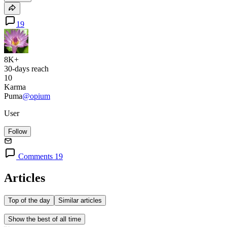
19
8K+
30-days reach
10
Karma
Puma
@opium
User
Follow
Comments 19
Articles
Top of the day
Similar articles
Show the best of all time