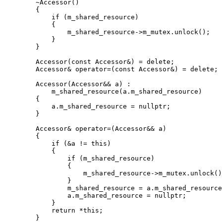
        ~Accessor()

        {

            if (m_shared_resource)

            {

                m_shared_resource->m_mutex.unlock();

            }

        }

        Accessor(const Accessor&) = delete;

        Accessor& operator=(const Accessor&) = delete;

        Accessor(Accessor&& a) :

            m_shared_resource(a.m_shared_resource)

        {

            a.m_shared_resource = nullptr;

        }

        Accessor& operator=(Accessor&& a)

        {

            if (&a != this)

            {

                if (m_shared_resource)

                {

                    m_shared_resource->m_mutex.unlock()
                }

                m_shared_resource = a.m_shared_resource
                a.m_shared_resource = nullptr;

            }

            return *this;

        }
