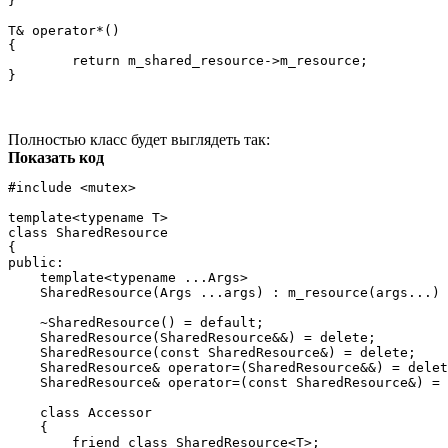
}

T& operator*()

{

	return m_shared_resource->m_resource;

Полностью класс будет выглядеть так:
Показать код
#include <mutex>

template<typename T>

class SharedResource

{

public:

    template<typename ...Args>

    SharedResource(Args ...args) : m_resource(args...) 
    ~SharedResource() = default;

    SharedResource(SharedResource&&) = delete;

    SharedResource(const SharedResource&) = delete;

    SharedResource& operator=(SharedResource&&) = delet
    SharedResource& operator=(const SharedResource&) = 
    class Accessor

    {

        friend class SharedResource<T>;
