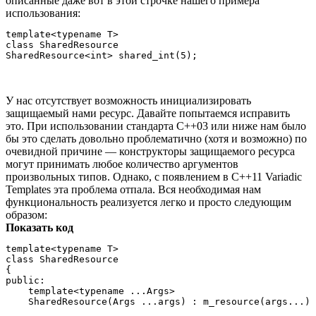
описанные даже вот в этой строчке нашего примера
использования:
template<typename T>

class SharedResource

У нас отсутствует возможность инициализировать
защищаемый нами ресурс. Давайте попытаемся исправить
это. При использовании стандарта C++03 или ниже нам было
бы это сделать довольно проблематично (хотя и возможно) по
очевидной причине — конструкторы защищаемого ресурса
могут принимать любое количество аргументов
произвольных типов. Однако, с появлением в C++11 Variadic
Templates эта проблема отпала. Вся необходимая нам
функциональность реализуется легко и просто следующим
образом:
Показать код
template<typename T>

class SharedResource

{

public:

    template<typename ...Args>

    SharedResource(Args ...args) : m_resource(args...) 