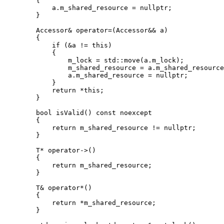
        {

            a.m_shared_resource = nullptr;

        }

        Accessor& operator=(Accessor&& a)

        {

            if (&a != this)

            {

                m_lock = std::move(a.m_lock);

                m_shared_resource = a.m_shared_resource
                a.m_shared_resource = nullptr;

            }

            return *this;

        }

        bool isValid() const noexcept

        {

            return m_shared_resource != nullptr;

        }

        T* operator->()

        {

            return m_shared_resource;

        }

        T& operator*()

        {

            return *m_shared_resource;

        }
