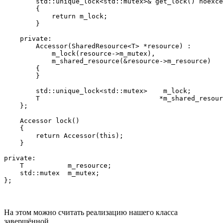
        std::unique_lock<std::mutex>& get_lock() noexce
        {

            return m_lock;

        }

    private:

        Accessor(SharedResource<T> *resource) :

            m_lock(resource->m_mutex),

            m_shared_resource(&resource->m_resource)

        {

        }

        std::unique_lock<std::mutex>    m_lock;

        T                              *m_shared_resour
    };

    Accessor lock()

    {

        return Accessor(this);

    }

private:

    T           m_resource;

    std::mutex  m_mutex;

На этом можно считать реализацию нашего класса
завершённой.