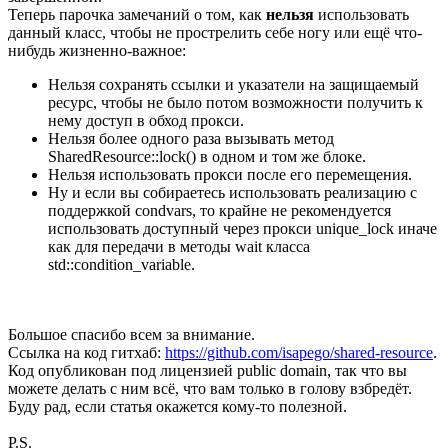
Теперь парочка замечаний о том, как
нельзя
использовать
данный класс, чтобы не прострелить себе ногу или ещё что-
нибудь жизненно-важное:
Нельзя сохранять ссылки и указатели на защищаемый
ресурс, чтобы не было потом возможности получить к
нему доступ в обход прокси.
Нельзя более одного раза вызывать метод
SharedResource::lock() в одном и том же блоке.
Нельзя использовать прокси после его перемещения.
Ну и если вы собираетесь использовать реализацию с
поддержкой condvars, то крайне не рекомендуется
использовать доступный через прокси unique_lock иначе
как для передачи в методы wait класса
std::condition_variable.
Большое спасибо всем за внимание.
Ссылка на код гитхаб:
https://github.com/isapego/shared-resource
.
Код опубликован под лицензией public domain, так что вы
можете делать с ним всё, что вам только в голову взбредёт.
Буду рад, если статья окажется кому-то полезной.
P.S.