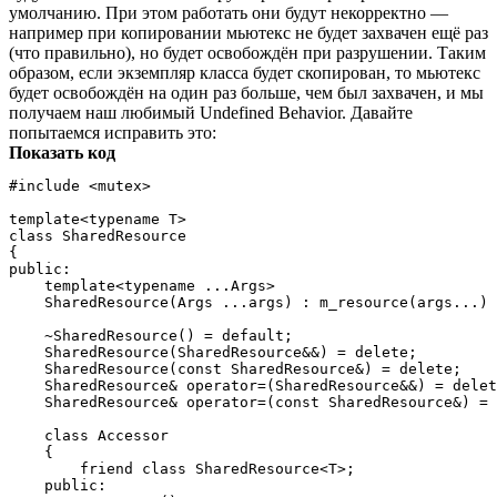
умолчанию. При этом работать они будут некорректно —
например при копировании мьютекс не будет захвачен ещё раз
(что правильно), но будет освобождён при разрушении. Таким
образом, если экземпляр класса будет скопирован, то мьютекс
будет освобождён на один раз больше, чем был захвачен, и мы
получаем наш любимый Undefined Behavior. Давайте
попытаемся исправить это:
Показать код
#include <mutex>

template<typename T>

class SharedResource

{

public:

    template<typename ...Args>

    SharedResource(Args ...args) : m_resource(args...) 
    ~SharedResource() = default;

    SharedResource(SharedResource&&) = delete;

    SharedResource(const SharedResource&) = delete;

    SharedResource& operator=(SharedResource&&) = delet
    SharedResource& operator=(const SharedResource&) = 
    class Accessor

    {

        friend class SharedResource<T>;

    public:
