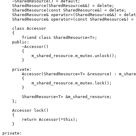
    ~SharedResource() = default;

    SharedResource(SharedResource&&) = delete;

    SharedResource(const SharedResource&) = delete;

    SharedResource& operator=(SharedResource&&) = delet
    SharedResource& operator=(const SharedResource&) = 
    class Accessor

    {

        friend class SharedResource<T>;

    public:

        ~Accessor()

        {

            m_shared_resource.m_mutex.unlock();

        }

    private:

        Accessor(SharedResource<T> &resource) : m_share
        {

            m_shared_resource.m_mutex.lock();

        }

        SharedResource<T> &m_shared_resource;

    };

    Accessor lock()

    {

        return Accessor(*this);

    }

private:
