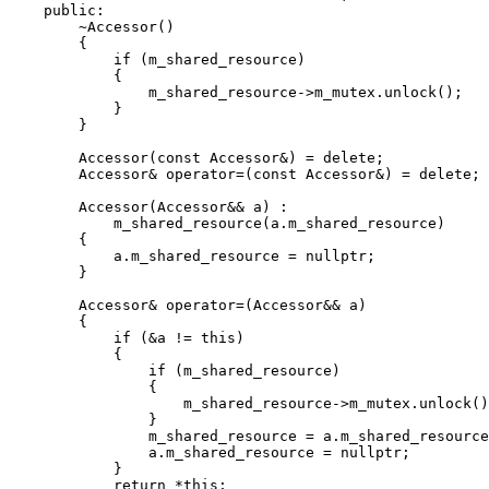
    public:

        ~Accessor()

        {

            if (m_shared_resource)

            {

                m_shared_resource->m_mutex.unlock();

            }

        }

        Accessor(const Accessor&) = delete;

        Accessor& operator=(const Accessor&) = delete;

        Accessor(Accessor&& a) :

            m_shared_resource(a.m_shared_resource)

        {

            a.m_shared_resource = nullptr;

        }

        Accessor& operator=(Accessor&& a)

        {

            if (&a != this)

            {

                if (m_shared_resource)

                {

                    m_shared_resource->m_mutex.unlock()
                }

                m_shared_resource = a.m_shared_resource
                a.m_shared_resource = nullptr;

            }

            return *this;
