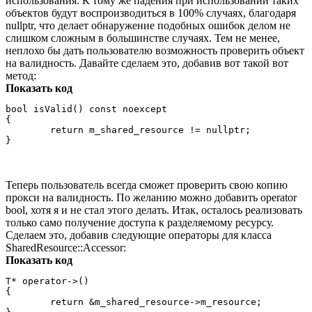
использования. К тому же падения при использовании таких
объектов будут воспроизводиться в 100% случаях, благодаря
nullptr, что делает обнаружение подобных ошибок делом не
слишком сложным в большинстве случаях. Тем не менее,
неплохо бы дать пользователю возможность проверить объект
на валидность. Давайте сделаем это, добавив вот такой вот
метод:
Показать код
bool isValid() const noexcept

{

	return m_shared_resource != nullptr;

Теперь пользователь всегда сможет проверить свою копию
прокси на валидность. По желанию можно добавить operator
bool, хотя я и не стал этого делать. Итак, осталось реализовать
только само получение доступа к разделяемому ресурсу.
Сделаем это, добавив следующие операторы для класса
SharedResource::Accessor:
Показать код
T* operator->()

{

	return &m_shared_resource->m_resource;
