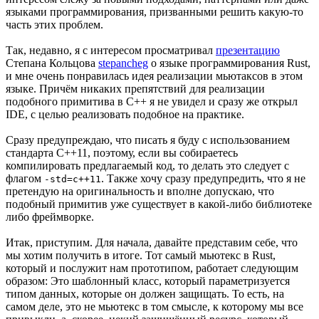
языками программирования, призванными решить какую-то
часть этих проблем.
Так, недавно, я с интересом просматривал
презентацию
Степана Кольцова
stepancheg
о языке программирования Rust,
и мне очень понравилась идея реализации мьютаксов в этом
языке. Причём никаких препятствий для реализации
подобного примитива в C++ я не увидел и сразу же открыл
IDE, с целью реализовать подобное на практике.
Сразу предупреждаю, что писать я буду с использованием
стандарта С++11, поэтому, если вы собираетесь
компилировать предлагаемый код, то делать это следует с
флагом
. Также хочу сразу предупредить, что я не
-std=c++11
претендую на оригинальность и вполне допускаю, что
подобный примитив уже существует в какой-либо библиотеке
либо фреймворке.
Итак, приступим. Для начала, давайте представим себе, что
мы хотим получить в итоге. Тот самый мьютекс в Rust,
который и послужит нам прототипом, работает следующим
образом: Это шаблонный класс, который параметризуется
типом данных, которые он должен защищать. То есть, на
самом деле, это не мьютекс в том смысле, к которому мы все