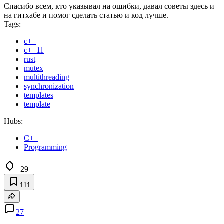
Спасибо всем, кто указывал на ошибки, давал советы здесь и
на гитхабе и помог сделать статью и код лучше.
Tags:
с++
c++11
rust
mutex
multithreading
synchronization
templates
template
Hubs:
C++
Programming
+29
111
27