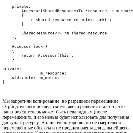
    private:

        Accessor(SharedResource<T> *resource) : m_share
        {

            m_shared_resource->m_mutex.lock();

        }

        SharedResource<T> *m_shared_resource;

    };

    Accessor lock()

    {

        return Accessor(this);

    }

private:

    T           m_resource;

    std::mutex  m_mutex;

Мы запретили копирование, но разрешили перемещение.
Отрицательным последствием такого решения стало то, что
наш прокси теперь может быть невалидным (после
перемещения), и его нельзя будет использовать для получения
доступа к ресурсу. Это не очень хорошо, но не смертельно —
перемещённые объекты и не предназначены для дальнейшего