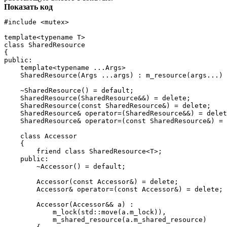
Показать код
#include <mutex>

template<typename T>

class SharedResource

{

public:

    template<typename ...Args>

    SharedResource(Args ...args) : m_resource(args...) 
    ~SharedResource() = default;

    SharedResource(SharedResource&&) = delete;

    SharedResource(const SharedResource&) = delete;

    SharedResource& operator=(SharedResource&&) = delet
    SharedResource& operator=(const SharedResource&) = 
    class Accessor

    {

        friend class SharedResource<T>;

    public:

        ~Accessor() = default;

        Accessor(const Accessor&) = delete;

        Accessor& operator=(const Accessor&) = delete;

        Accessor(Accessor&& a) :

            m_lock(std::move(a.m_lock)),

            m_shared_resource(a.m_shared_resource)
