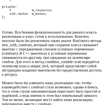
private:

    T           m_resource;

    std::mutex  m_mutex;

Готово. Вся базовая функциональность для данного класса
реализована и класс готов к использованию. Конечно,
неплохо было бы реализовать также аналог Rust'ового метода
new_with_condvars, который при создании класса связывает
мьютекс с передаваемым списком условных переменных
(condvars). В C++ мьютексы и условные переменные
связываются по-другому, при ожидании на экземпляре
condvar. Для этого в метод condition_variable::wait передаётся
экземпляр класса unique_lock, который представляет собой
абстракцию владение мьютексом без предоставления доступа
к ресурсу.
Можно было бы изменить нашу реализацию так, чтобы
взаимодействие с condvars стало возможно, однако я боюсь,
что в этом случае имплементация перестанет быть простой и
надёжной, а ведь именно в этом был изначальный замысел.
Тем не менее, желающие могут найти ниже реализацию,
работающую вместе с condvars.