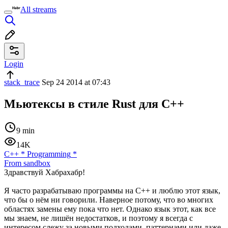
All streams
Login
stack_trace
Sep 24 2014 at 07:43
Мьютексы в стиле Rust для C++
9 min
14K
C++
*
Programming
*
From sandbox
Здравствуй Хабрахабр!
Я часто разрабатываю программы на C++ и люблю этот язык,
что бы о нём ни говорили. Наверное потому, что во многих
областях замены ему пока что нет. Однако язык этот, как все
мы знаем, не лишён недостатков, и поэтому я всегда с
интересом слежу за новыми подходами, паттернами или даже