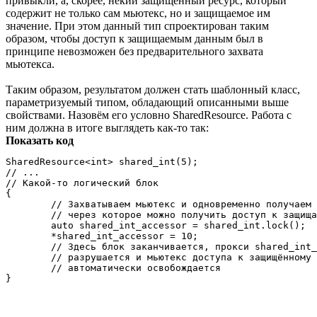
привыкли, а, скорее, некий защищённый ресурс, который
содержит не только сам мьютекс, но и защищаемое им
значение. При этом данный тип спроектирован таким
образом, чтобы доступ к защищаемым данным был в
принципе невозможен без предварительного захвата
мьютекса.
Таким образом, результатом должен стать шаблонный класс,
параметризуемый типом, обладающий описанными выше
свойствами. Назовём его условно SharedResource. Работа с
ним должна в итоге выглядеть как-то так:
Показать код
SharedResource<int> shared_int(5);

// ...

// Какой-то логический блок

{

	// Захватываем мьютекс и одновременно получаем прокси, 

	// через которое можно получить доступ к защищаемому значению

	auto shared_int_accessor = shared_int.lock();

	*shared_int_accessor = 10;

	// Здесь блок заканчивается, прокси shared_int_accessor 

	// разрушается и мьютекс доступа к защищённому объекту 

	// автоматически освобождается
