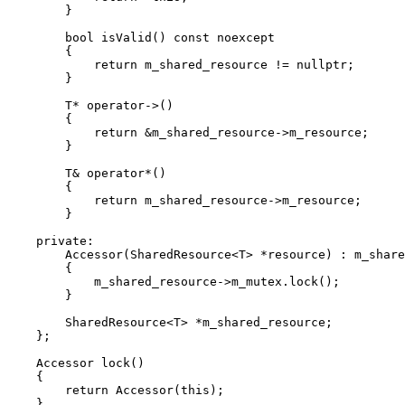
        }

        bool isValid() const noexcept

        {

            return m_shared_resource != nullptr;

        }

        T* operator->()

        {

            return &m_shared_resource->m_resource;

        }

        T& operator*()

        {

            return m_shared_resource->m_resource;

        }

    private:

        Accessor(SharedResource<T> *resource) : m_share
        {

            m_shared_resource->m_mutex.lock();

        }

        SharedResource<T> *m_shared_resource;

    };

    Accessor lock()

    {

        return Accessor(this);

    }
