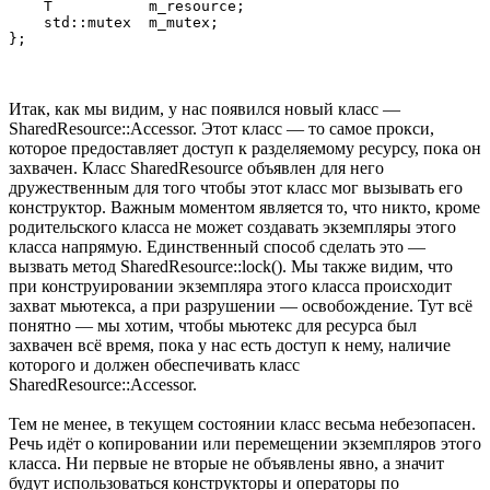
    T           m_resource;

    std::mutex  m_mutex;

Итак, как мы видим, у нас появился новый класс —
SharedResource::Accessor. Этот класс — то самое прокси,
которое предоставляет доступ к разделяемому ресурсу, пока он
захвачен. Класс SharedResource объявлен для него
дружественным для того чтобы этот класс мог вызывать его
конструктор. Важным моментом является то, что никто, кроме
родительского класса не может создавать экземпляры этого
класса напрямую. Единственный способ сделать это —
вызвать метод SharedResource::lock(). Мы также видим, что
при конструировании экземпляра этого класса происходит
захват мьютекса, а при разрушении — освобождение. Тут всё
понятно — мы хотим, чтобы мьютекс для ресурса был
захвачен всё время, пока у нас есть доступ к нему, наличие
которого и должен обеспечивать класс
SharedResource::Accessor.
Тем не менее, в текущем состоянии класс весьма небезопасен.
Речь идёт о копировании или перемещении экземпляров этого
класса. Ни первые не вторые не объявлены явно, а значит
будут использоваться конструкторы и операторы по