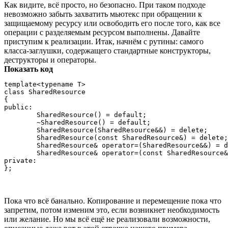
Как видите, всё просто, но безопасно. При таком подходе
невозможно забыть захватить мьютекс при обращении к
защищаемому ресурсу или освободить его после того, как все
операции с разделяемым ресурсом выполнены. Давайте
приступим к реализации. Итак, начнём с рутины: самого
класса-заглушки, содержащего стандартные конструкторы,
деструкторы и операторы.
Показать код
template<typename T>

class SharedResource

{

public:

	SharedResource() = default;

	~SharedResource() = default;

	SharedResource(SharedResource&&) = delete;

	SharedResource(const SharedResource&) = delete;

	SharedResource& operator=(SharedResource&&) = delete;

	SharedResource& operator=(const SharedResource&) = delete;

private:

Пока что всё банально. Копирование и перемещение пока что
запретим, потом изменим это, если возникнет необходимость
или желание. Но мы всё ещё не реализовали возможности,