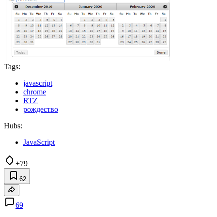
Tags:
javascript
chrome
RTZ
рождество
Hubs:
JavaScript
+79
62
69