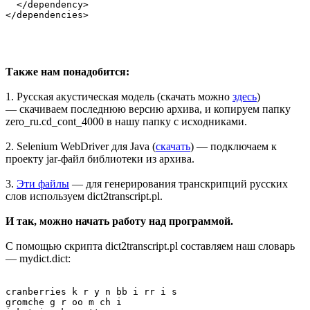
  </dependency>

Также нам понадобится:
1. Русская акустическая модель (скачать можно
здесь
)
— скачиваем последнюю версию архива, и копируем папку
zero_ru.cd_cont_4000 в нашу папку с исходниками.
2. Selenium WebDriver для Java (
скачать
) — подключаем к
проекту jar-файл библиотеки из архива.
3.
Эти файлы
— для генерирования транскрипций русских
слов используем dict2transcript.pl.
И так, можно начать работу над программой.
С помощью скрипта dict2transcript.pl составляем наш словарь
— mydict.dict:
cranberries k r y n bb i rr i s

gromche g r oo m ch i
