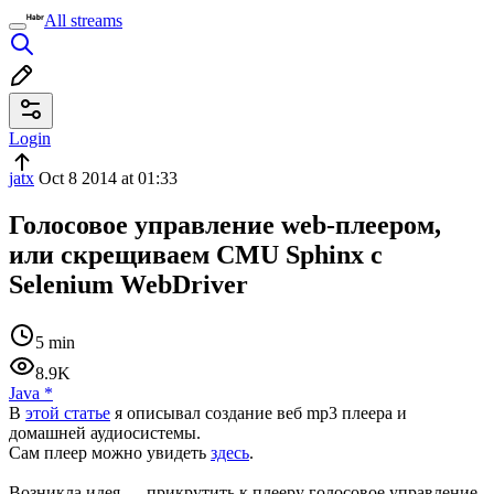
All streams
Login
jatx
Oct 8 2014 at 01:33
Голосовое управление web-плеером,
или скрещиваем CMU Sphinx с
Selenium WebDriver
5 min
8.9K
Java
*
В
этой статье
я описывал создание веб mp3 плеера и
домашней аудиосистемы.
Сам плеер можно увидеть
здесь
.
Возникла идея — прикрутить к плееру голосовое управление.