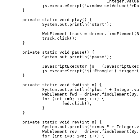
					+ Integer.valueOf(volume) + ")");

		js.executeScript("window.setVolume("+Double.valueOf(volume/100.0)+")");

	}

	private static void play() {

		System.out.println("start");

		WebElement track = driver.findElement(By.id("0"));

		track.click();

	}

	private static void pause() {

		System.out.println("pause");

		JavascriptExecutor js = (JavascriptExecutor) driver;

		js.executeScript("$('#toogle').trigger('click')");

	}

	private static void fwd(int n) {

		System.out.println("plus " + Integer.valueOf(n).toString());

		WebElement fwd = driver.findElement(By.id("fwd"));

		for (int i=0; i<n; i++) {

			fwd.click();

		}

	}

	private static void rev(int n) {

		System.out.println("minus " + Integer.valueOf(n).toString());

		WebElement rev = driver.findElement(By.id("rev"));

		for (int i=0; i<n; i++) {
