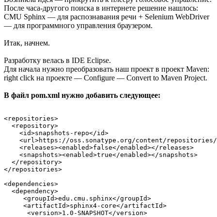
После часа-другого поиска в интернете решение нашлось:
CMU Sphinx — для распознавания речи + Selenium WebDriver
— для программного управления браузером.
Итак, начнем.
Разработку велась в IDE Eclipse.
Для начала нужно преобразовать наш проект в проект Maven:
right click на проекте — Configure — Convert to Maven Project.
В файл pom.xml нужно добавить следующее:
<repositories>

  <repository>

    <id>snapshots-repo</id>

    <url>https://oss.sonatype.org/content/repositories/
    <releases><enabled>false</enabled></releases>

    <snapshots><enabled>true</enabled></snapshots>

  </repository>

</repositories>

<dependencies>

  <dependency>

     <groupId>edu.cmu.sphinx</groupId>

     <artifactId>sphinx4-core</artifactId>

      <version>1.0-SNAPSHOT</version>
