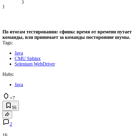
	}

По итогам тестирования: сфинкс время от времени путает
команды, или принимает за команды посторонние шумы.
Tags:
Java
CMU Sphinx
Selenium WebDriver
Hubs:
Java
+7
55
2
16