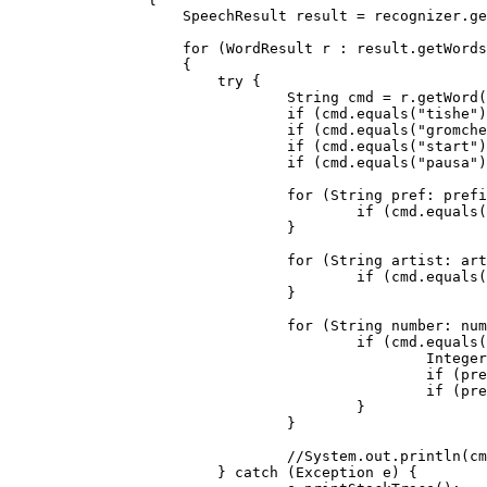
	            SpeechResult result = recognizer.getResult();

	            for (WordResult r : result.getWords()) 

	            { 

	            	try {

	            		String cmd = r.getWord().toString();

	            		if (cmd.equals("tishe")) volumeDown();

	            		if (cmd.equals("gromche")) volumeUp();

	            		if (cmd.equals("start")) play();

	            		if (cmd.equals("pausa")) pause();

	            		for (String pref: prefixes) {

	            			if (cmd.equals(pref)) prefix = pref;

	            		}

	            		for (String artist: artists) {

	            			if (cmd.equals(artist)&&prefix.equals("iskat")) changeArtist(artist);

	            		}

	            		for (String number: numbers) {

	            			if (cmd.equals(number)) {

	            				Integer num = Integer.parseInt(number.replace("number", ""));

	            				if (prefix.equals("minus")) rev(num);

	            				if (prefix.equals("plus")) fwd(num);

	            			}

	            		}

	            		//System.out.println(cmd);

	            	} catch (Exception e) {
