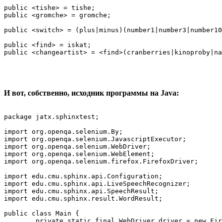
public <tishe> = tishe;

public <gromche> = gromche;

public <switch> = (plus|minus)(number1|number3|number10
public <find> = iskat;

И вот, собственно, исходник программы на Java:
package jatx.sphinxtest;

import org.openqa.selenium.By;

import org.openqa.selenium.JavascriptExecutor;

import org.openqa.selenium.WebDriver;

import org.openqa.selenium.WebElement;

import org.openqa.selenium.firefox.FirefoxDriver;

import edu.cmu.sphinx.api.Configuration;

import edu.cmu.sphinx.api.LiveSpeechRecognizer;

import edu.cmu.sphinx.api.SpeechResult;

import edu.cmu.sphinx.result.WordResult;

public class Main {

	private static final WebDriver driver = new FirefoxDriver();
