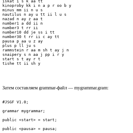
iskat i s k aa tt

kinoproby kk i n a p r oo b y

minus mm ii n u s

nautilus n ay u tt ii l u s

nazad n ay z aa t

number1 a dd ii n

number3 t rr ii

number10 dd je ss i tt

number30 t rr ii c ay tt

pausa p aa u z ay

plus p ll ju s

rammstein r aa m sh t ay j n

snaipery s n aa j pp i r y

start s t ay r t

Затем составляем grammar-файл — mygrammar.gram:
#JSGF V1.0;

grammar mygrammar;

public <start> = start;

public <pausa> = pausa;
