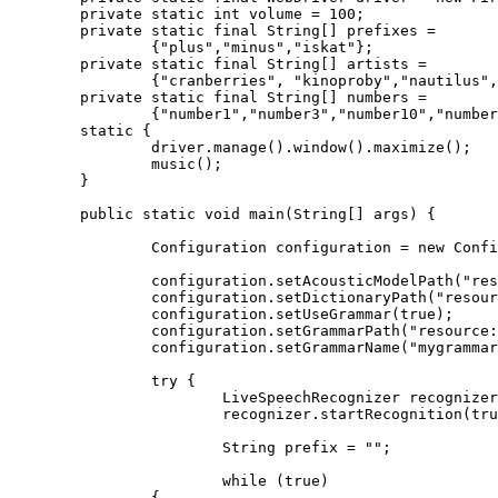
	private static int volume = 100;

	private static final String[] prefixes =

		{"plus","minus","iskat"};

	private static final String[] artists =

		{"cranberries", "kinoproby","nautilus","rammstein","snaipery"};

	private static final String[] numbers =

		{"number1","number3","number10","number30"};

	static {

		driver.manage().window().maximize();

		music();

	}

	public static void main(String[] args) {

		Configuration configuration = new Configuration();

		configuration.setAcousticModelPath("resource:/jatx/sphinxtest/zero_ru.cd_cont_4000");

		configuration.setDictionaryPath("resource:/jatx/sphinxtest/mydict.dict");

		configuration.setUseGrammar(true);

		configuration.setGrammarPath("resource:/jatx/sphinxtest");

		configuration.setGrammarName("mygrammar");

		try {

			LiveSpeechRecognizer recognizer = new LiveSpeechRecognizer(configuration);

			recognizer.startRecognition(true);

			String prefix = "";

			while (true) 

	        {
