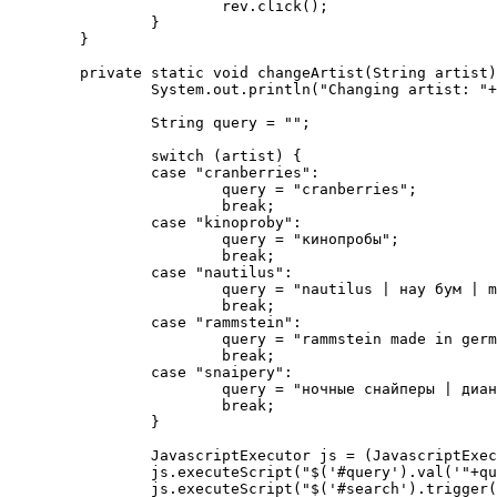
			rev.click();

		}

	}

	private static void changeArtist(String artist) {

		System.out.println("Changing artist: "+artist);

		String query = "";

		switch (artist) {

		case "cranberries":

			query = "cranberries";

			break;

		case "kinoproby":

			query = "кинопробы";

			break;

		case "nautilus":

			query = "nautilus | нау бум | mutatis mutandis";

			break;

		case "rammstein":

			query = "rammstein made in germany | rammstein herzeleid | rammstein mtv music history";

			break;

		case "snaipery":

			query = "ночные снайперы | диана арбенина";

			break;

		}

		JavascriptExecutor js = (JavascriptExecutor) driver;

		js.executeScript("$('#query').val('"+query+"')");

		js.executeScript("$('#search').trigger('click')");
