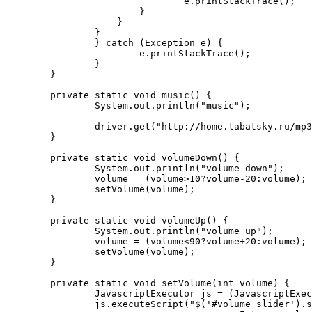
	            		e.printStackTrace();

	            	}

	            }

	        }

		} catch (Exception e) {

			e.printStackTrace();

		}

	}

	private static void music() {

		System.out.println("music");

		driver.get("http://home.tabatsky.ru/mp3player/desktop.jsp");

	}

	private static void volumeDown() {

		System.out.println("volume down");

		volume = (volume>10?volume-20:volume);

		setVolume(volume);

	}

	private static void volumeUp() {

		System.out.println("volume up");

		volume = (volume<90?volume+20:volume);

		setVolume(volume);

	}

	private static void setVolume(int volume) {

		JavascriptExecutor js = (JavascriptExecutor) driver;

		js.executeScript("$('#volume_slider').slider('value',"
