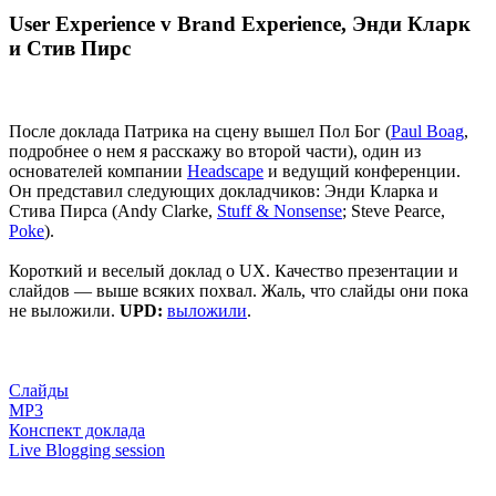
User Experience v Brand Experience, Энди Кларк
и Стив Пирс
После доклада Патрика на сцену вышел Пол Бог (
Paul Boag
,
подробнее о нем я расскажу во второй части), один из
основателей компании
Headscape
и ведущий конференции.
Он представил следующих докладчиков: Энди Кларка и
Стива Пирса (Andy Clarke,
Stuff & Nonsense
; Steve Pearce,
Poke
).
Короткий и веселый доклад о UX. Качество презентации и
слайдов — выше всяких похвал. Жаль, что слайды они пока
не выложили.
UPD:
выложили
.
Слайды
MP3
Конспект доклада
Live Blogging session