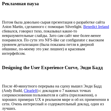
Рекламная пауза
Потом была довольно сырая презентация о разработке сайта
Aston Martin, сделанного с помощью Silverlight.
Benedict Ireland
сбивался, говорил тихо, показывал какие-то
невразумительные слайды. Зато сам сайт мне более-менее
понравился. По сути это NFS-like car configurator с высоким
уровнем детализации (была показана петля в дверной
обшивке, по-моему это уже лишнее) и красивым
интерфейсом.
Designing the User Experience Curve, Энди Бадд
После 40-минутного перерыва на сцену вышел Энди Бадд
(Andy Budd,
Clearleft
) с докладом о 7 важных точках
соприкосновения пользователя и сайта (приложения), о
хороших примерах UX в реальном мире и об их применении в
сети. Очень интересный и содержательный доклад, один из
лучших.