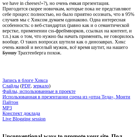
we have in cheeses!»?), но очень емкая презентация.
Пригодится скорее новичкам, которые пока не представляют
себе процесс полностью, но было приятно осознать, что в 95%
случаев мы с Хиксом думаем одинаково. Одна интересная
особенность: о веб-стандартах (равно как и о семантической
верстке, применении css-фреймворков, ссылках на контент, и
т.п.) как о том, что нужно бы начать применять, не говорилось
вообще. О таких вопросах шутили как о динозаврах. Хикс
очень живой и веселый мужик, всё время шутит, на нашего
Буншу
Трахтенберга похож.
Запись в блоге Хикса
Слайды
(
PDF
,
зеркало
)
Файлы, использованные в проекте
Использованная в презентации сцена из «отца Теда», Монти
Пайтон
MP3
Конспект доклада
Live Blogging session
Unconventional ways to promote your site, Пол