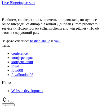
Live Blogging session
В общем, конференция мне очень понравилась, но лучшее
было впереди: семинар с Ханной Донован (From product to
service) и Полом Богом (Charm clients and win pitches). Но об
этом в следующий раз.
За фото спасибо:
bastienlabelle
и
yaili
.
Tags:
conference
конференция
конференции
fowd
fowd08
fowdlondon08
Hubs:
Website development
+33