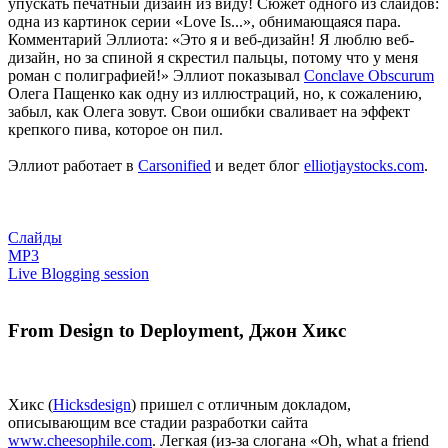
упускать печатный дизайн из виду! Сюжет одного из слайдов:
одна из картинок серии «Love Is...», обнимающаяся пара.
Комментарий Эллиота: «Это я и веб-дизайн! Я люблю веб-
дизайн, но за спиной я скрестил пальцы, потому что у меня
роман с полиграфией!» Эллиот показывал
Conclave Obscurum
Олега Пащенко как одну из иллюстраций, но, к сожалению,
забыл, как Олега зовут. Свои ошибки сваливает на эффект
крепкого пива, которое он пил.
Эллиот работает в
Carsonified
и ведет блог
elliotjaystocks.com
.
Слайды
MP3
Live Blogging session
From Design to Deployment, Джон Хикс
Хикс (
Hicksdesign
) пришел с отличным докладом,
описывающим все стадии разработки сайта
www.cheesophile.com
. Легкая (из-за слогана «Oh, what a friend