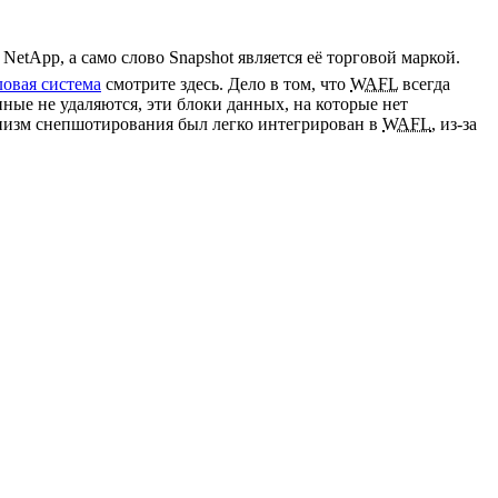
tApp, а само слово Snapshot является её торговой маркой.
овая система
смотрите здесь. Дело в том, что
WAFL
всегда
нные не удаляются, эти блоки данных, на которые нет
ханизм снепшотирования был легко интегрирован в
WAFL
, из-за