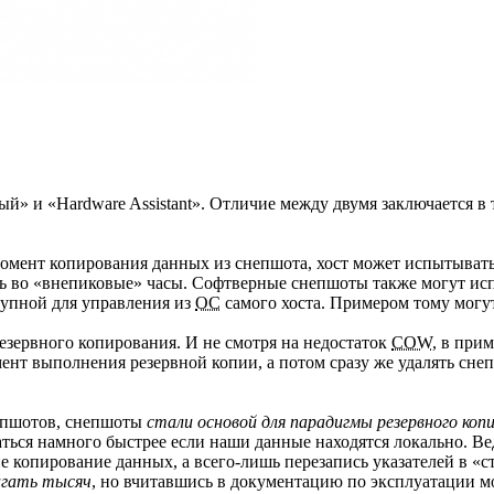
й» и «Hardware Assistant». Отличие между двумя заключается в 
омент копирования данных из снепшота, хост может испытывать
ь во «внепиковые» часы. Cофтверные снепшоты также могут ис
тупной для управления из
ОС
самого хоста. Примером тому могу
езервного копирования. И не смотря на недостаток
COW
, в при
момент выполнения резервной копии, а потом сразу же удалять сн
непшотов, снепшоты
стали основой для парадигмы резервного коп
ться намного быстрее если наши данные находятся локально. Ве
не копирование данных, а всего-лишь перезапись указателей в «с
гать тысяч
, но вчитавшись в документацию по эксплуатации м