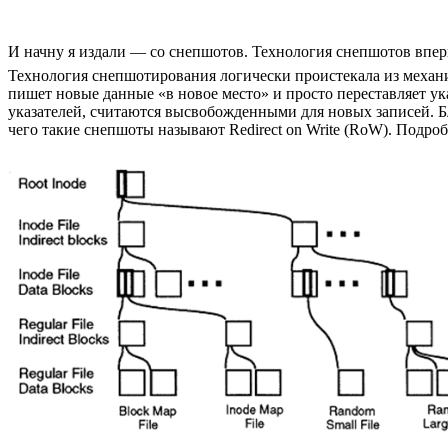
И начну я издали — со снепшотов. Технология снепшотов впервы
Технология снепшотирования логически проистекала из меха
пишет новые данные «в новое место» и просто переставляет ук
указателей, считаются высвобожденными для новых записей. Б
чего такие снепшоты называют Redirect on Write (RoW). Подро