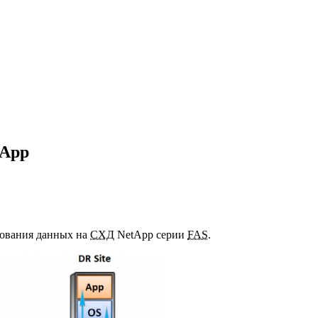
tApp
ирования данных на
СХД
NetApp серии
FAS
.