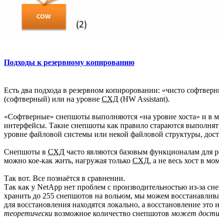
Подходы к резервному копированию
Есть два подхода в резервном копироровании: «чисто софтверны
(софтверный) или на уровне
СХД
(HW Assistant).
«Софтверные» снепшоты выполняются «на уровне хоста» и в м
интерфейсы. Такие снепшоты как правило стараются выполнят
уровне файловой системы или некой файловой структуры, дос
Снепшоты в
СХД
часто являются базовым функционалам для р
можно кое-как жить, нагружая только
СХД
, а не весь хост в 
Так вот. Все познаётся в сравнении.
Так как у NetApp нет проблем с производительностью из-за с
хранить до 255 снепшотов на вольюм, мы можем восстанавлива
для восстановления находятся локально, а восстановление это 
теоретически
возможное количество снепшотов
может дости