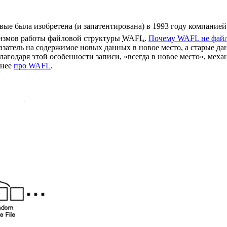
е была изобретена (и запатентирована) в 1993 году компанией Ne
низмов работы файловой структуры
WAFL
.
Почему WAFL не файл
азатель на содержимое новых данных в новое место, а старые да
лагодаря этой особенности записи, «всегда в новое место», ме
бнее
про WAFL
.