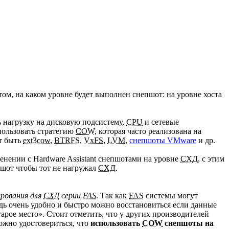
том, на каком уровне будет выполнен снепшот: на уровне хоста
 нагрузку на дисковую подсистему,
CPU
и сетевые
пользовать стратегию
COW
, которая часто реализована на
т быть
ext3cow
,
BTRFS
,
VxFS
,
LVM
,
снепшоты VMware
и др.
менении с Hardware Assistant снепшотами на уровне
СХД
, с этим
епшот чтобы тот не нагружал
СХД
.
ирования для
СХД
серии
FAS
. Так как
FAS
системы могут
дь очень удобно и быстро можно восстановиться если данные
тарое место». Стоит отметить, что у других производителей
ожно удостовериться, что
использовать
COW
снепшоты на