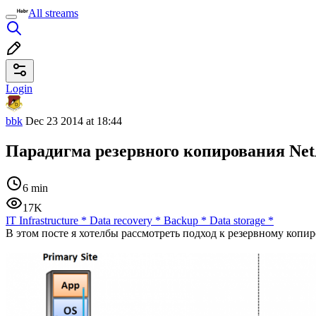
All streams
Login
bbk
Dec 23 2014 at 18:44
Парадигма резервного копирования Ne
6 min
17K
IT Infrastructure
*
Data recovery
*
Backup
*
Data storage
*
В этом посте я хотелбы рассмотреть подход к резервному коп