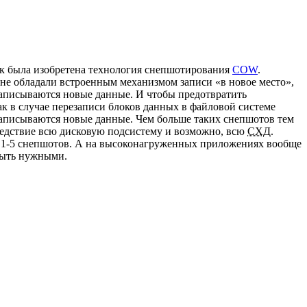
ак была изобретена технология снепшотирования
COW
.
 не обладали встроенным механизмом записи «в новое место»,
 записываются новые данные. И чтобы предотвратить
к в случае перезаписи блоков данных в файловой системе
о записываются новые данные. Чем больше таких снепшотов тем
ледствие всю дисковую подсистему и возможно, всю
СХД
.
е 1-5 снепшотов. А на высоконагруженных приложениях вообще
 быть нужными.