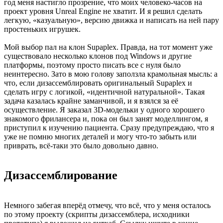
год меня настигло прозрение, что моих человеко-часов на
проект уровня Unreal Engine не хватит. И я решил сделать
легкую, «казуальную», версию движка и написать на ней пару
простеньких игрушек.
Мой выбор пал на клон Supaplex. Правда, на тот момент уже
существовало несколько клонов под Windows и другие
платформы, поэтому просто писать все с нуля было
неинтересно. Зато в мою голову заползла крамольная мысль: а
что, если дизассемблировать оригинальный Supaplex и
сделать игру с логикой, «идентичной натуральной». Такая
задача казалась крайне заманчивой, и я взялся за её
осуществление. Я заказал 3D-модельки у одного хорошего
знакомого фрилансера и, пока он был занят моделлингом, я
приступил к изучению пациента. Сразу предупреждаю, что я
уже не помню многих деталей и могу что-то забыть или
приврать, всё-таки это было довольно давно.
Дизассемблирование
Немного забегая вперёд отмечу, что всё, что у меня осталось
по этому проекту (скрипты дизассемблера, исходники