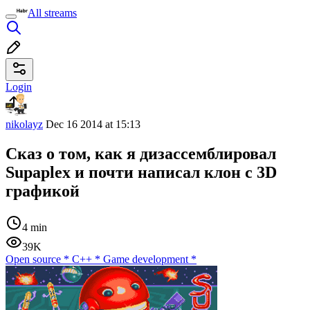
All streams
Login
nikolayz
Dec 16 2014 at 15:13
Сказ о том, как я дизассемблировал
Supaplex и почти написал клон с 3D
графикой
4 min
39K
Open source
*
C++
*
Game development
*