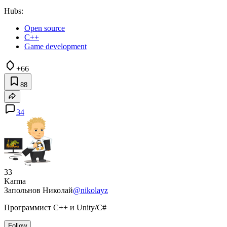
Hubs:
Open source
C++
Game development
+66
88
34
33
Karma
Запольнов Николай
@nikolayz
Программист С++ и Unity/C#
Follow