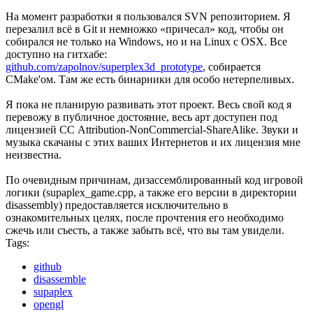
На момент разработки я пользовался SVN репозиторием. Я
перезалил всё в Git и немножко «причесал» код, чтобы он
собирался не только на Windows, но и на Linux с OSX. Все
доступно на гитхабе:
github.com/zapolnov/superplex3d_prototype
, собирается
CMake'ом. Там же есть бинарники для особо нетерпеливых.
Я пока не планирую развивать этот проект. Весь свой код я
перевожу в публичное достояние, весь арт доступен под
лицензией CС Attribution-NonCommercial-ShareAlike. Звуки и
музыка скачаны с этих ваших Интернетов и их лицензия мне
неизвестна.
По очевидным причинам, дизассемблированный код игровой
логики (supaplex_game.cpp, а также его версии в директории
disassembly) предоставляется исключительно в
ознакомительных целях, после прочтения его необходимо
сжечь или съесть, а также забыть всё, что вы там увидели.
Tags:
github
disassemble
supaplex
opengl