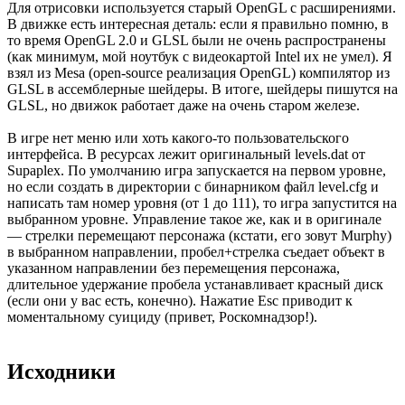
Для отрисовки используется старый OpenGL с расширениями.
В движке есть интересная деталь: если я правильно помню, в
то время OpenGL 2.0 и GLSL были не очень распространены
(как минимум, мой ноутбук с видеокартой Intel их не умел). Я
взял из Mesa (open-source реализация OpenGL) компилятор из
GLSL в ассемблерные шейдеры. В итоге, шейдеры пишутся на
GLSL, но движок работает даже на очень старом железе.
В игре нет меню или хоть какого-то пользовательского
интерфейса. В ресурсах лежит оригинальный levels.dat от
Supaplex. По умолчанию игра запускается на первом уровне,
но если создать в директории с бинарником файл level.cfg и
написать там номер уровня (от 1 до 111), то игра запустится на
выбранном уровне. Управление такое же, как и в оригинале
— стрелки перемещают персонажа (кстати, его зовут Murphy)
в выбранном направлении, пробел+стрелка съедает объект в
указанном направлении без перемещения персонажа,
длительное удержание пробела устанавливает красный диск
(если они у вас есть, конечно). Нажатие Esc приводит к
моментальному суициду (привет, Роскомнадзор!).
Исходники