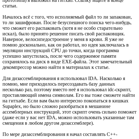
прототипа) я выложил на гитхаб. Ссылку ищите в конце
статьи.
Началось всё с того, что исполняемый файл то ли запакован,
то ли зашифрован. После безуспешного поиска чего-нибудь,
что сможет его распаковать (хотя я не особо старательно
искал), было принято решение писать свой распаковщик.
Наверное, велосипедостроение у меня в крови. Я уже не
помню досконально, как он работал, но идея заключалась в
эмуляции инструкций CPU до точки, когда программа
успешно запустилась, после чего содержимое памяти
сохранялось на диск в виде EXE-файла. Этот замечательный
декомпрессор можно найти в материалах к статье.
Для дизассемблирования я использовал IDA. Насколько я
помню, мне приходилось пересоздавать базу данных
несколько раз, поэтому вместо неё я использовал idc-скрипт,
проставляющий имена символам. Его вы тоже сможете найти
на гитхабе. Если вам было интересно покопаться в кишках
Supaplex, но было сложно разобраться в мешанине
ассемблерных инструкций, этот скрипт очень сильно поможет
(даже если у вас нет IDA, можно использовать указанные там
смещения в любом другом дизассемблере).
По мере дизассемблирования я начал составлять C++-