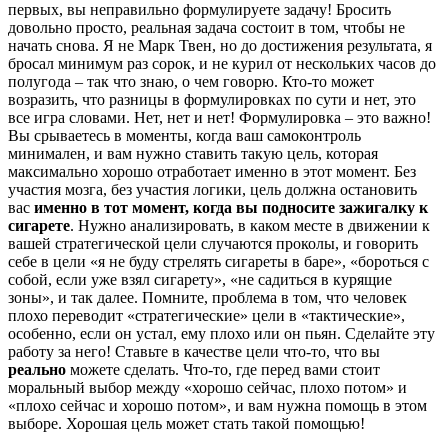
первых, вы неправильно формулируете задачу! Бросить
довольно просто, реальная задача состоит в том, чтобы не
начать снова. Я не Марк Твен, но до достижения результата, я
бросал минимум раз сорок, и не курил от нескольких часов до
полугода – так что знаю, о чем говорю. Кто-то может
возразить, что разницы в формулировках по сути и нет, это
все игра словами. Нет, нет и нет! Формулировка – это важно!
Вы срываетесь в моменты, когда ваш самоконтроль
минимален, и вам нужно ставить такую цель, которая
максимально хорошо отработает именно в этот момент. Без
участия мозга, без участия логики, цель должна остановить
вас
именно в тот момент, когда вы подносите зажигалку к
сигарете
. Нужно анализировать, в каком месте в движении к
вашей стратегической цели случаются проколы, и говорить
себе в цели «я не буду стрелять сигареты в баре», «бороться с
собой, если уже взял сигарету», «не садиться в курящие
зоны», и так далее. Помните, проблема в том, что человек
плохо переводит «стратегические» цели в «тактические»,
особенно, если он устал, ему плохо или он пьян. Сделайте эту
работу за него! Ставьте в качестве цели что-то, что вы
реально
можете сделать. Что-то, где перед вами стоит
моральный выбор между «хорошо сейчас, плохо потом» и
«плохо сейчас и хорошо потом», и вам нужна помощь в этом
выборе. Хорошая цель может стать такой помощью!