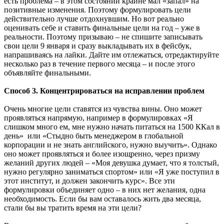
есть проблема – в этом состоянии крайне мал «запал» на
позитивные изменения. Поэтому формулировать цели
действительно лучше отдохнувшим. Но вот реально
оценивать себе и ставить финальные цели на год – уже в
реальности. Поэтому призываю – не спишите записывать
свои цели 9 января и сразу выкладывать их в фейсбук,
напрашиваясь на лайки. Дайте им отлежаться, отредактируйте
несколько раз в течение первого месяца – и после этого
объявляйте финальными.
Способ 3. Концентрироваться на исправлении проблем
Очень многие цели ставятся из чувства вины. Оно может
проявляться напрямую, например в формулировках «Я
слишком много ем, мне нужно начать питаться на 1500 ККал в
день» или «Стыдно быть менеджером в глобальной
корпорации и не знать английского, нужно выучить». Однако
оно может проявляться и более изощренно, через призму
желаний других людей – «Моя девушка думает, что я толстый,
нужно регулярно заниматься спортом» или «Я уже поступил в
этот институт, и должен закончить курс». Все эти
формулировки объединяет одно – в них нет желания, одна
необходимость. Если бы вам оставалось жить два месяца,
стали бы вы тратить время на эти цели?