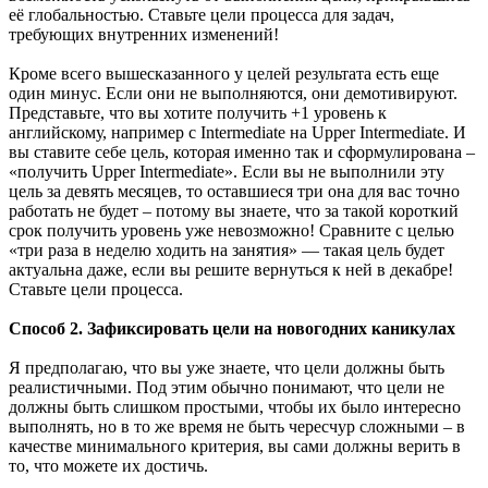
её глобальностью. Ставьте цели процесса для задач,
требующих внутренних изменений!
Кроме всего вышесказанного у целей результата есть еще
один минус. Если они не выполняются, они демотивируют.
Представьте, что вы хотите получить +1 уровень к
английскому, например с Intermediate на Upper Intermediate. И
вы ставите себе цель, которая именно так и сформулирована –
«получить Upper Intermediate». Если вы не выполнили эту
цель за девять месяцев, то оставшиеся три она для вас точно
работать не будет – потому вы знаете, что за такой короткий
срок получить уровень уже невозможно! Сравните с целью
«три раза в неделю ходить на занятия» — такая цель будет
актуальна даже, если вы решите вернуться к ней в декабре!
Ставьте цели процесса.
Способ 2. Зафиксировать цели на новогодних каникулах
Я предполагаю, что вы уже знаете, что цели должны быть
реалистичными. Под этим обычно понимают, что цели не
должны быть слишком простыми, чтобы их было интересно
выполнять, но в то же время не быть чересчур сложными – в
качестве минимального критерия, вы сами должны верить в
то, что можете их достичь.