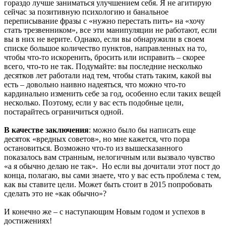
гораздо лучше заниматься улучшением себя. Я не агитирую
сейчас за позитивную психологию и банальное
переписывание фразы с «нужно перестать пить» на «хочу
стать трезвенником», все эти манипуляции не работают, если
вы в них не верите. Однако, если вы обнаружили в своем
списке большое количество пунктов, направленных на то,
чтобы что-то искоренить, бросить или исправить – скорее
всего, что-то не так. Подумайте: вы последние несколько
десятков лет работали над тем, чтобы стать таким, какой вы
есть – довольно наивно надеяться, что можно что-то
кардинально изменить себе за год, особенно если таких вещей
несколько. Поэтому, если у вас есть подобные цели,
постарайтесь ограничиться одной.
В качестве заключения
: можно было бы написать еще
десяток «вредных советов», но мне кажется, что пора
остановиться. Возможно что-то из вышесказанного
показалось вам странным, нелогичным или вызвало чувство
«а я обычно делаю не так». Но если вы дочитали этот пост до
конца, полагаю, вы сами знаете, что у вас есть проблема с тем,
как вы ставите цели. Может быть стоит в 2015 попробовать
сделать это не «как обычно»?
И конечно же – с наступающим Новым годом и успехов в
достижениях!