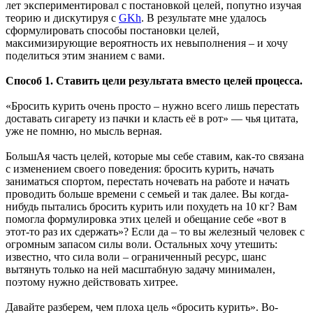
лет экспериментировал с постановкой целей, попутно изучая
теорию и дискутируя с
GKh
. В результате мне удалось
сформулировать способы постановки целей,
максимизирующие вероятность их невыполнения – и хочу
поделиться этим знанием с вами.
Способ 1. Ставить цели результата вместо целей процесса.
«Бросить курить очень просто – нужно всего лишь перестать
доставать сигарету из пачки и класть её в рот» — чья цитата,
уже не помню, но мысль верная.
БольшАя часть целей, которые мы себе ставим, как-то связана
с изменением своего поведения: бросить курить, начать
заниматься спортом, перестать ночевать на работе и начать
проводить больше времени с семьей и так далее. Вы когда-
нибудь пытались бросить курить или похудеть на 10 кг? Вам
помогла формулировка этих целей и обещание себе «вот в
этот-то раз их сдержать»? Если да – то вы железный человек с
огромным запасом силы воли. Остальных хочу утешить:
известно, что сила воли – ограниченный ресурс, шанс
вытянуть только на ней масштабную задачу минимален,
поэтому нужно действовать хитрее.
Давайте разберем, чем плоха цель «бросить курить». Во-