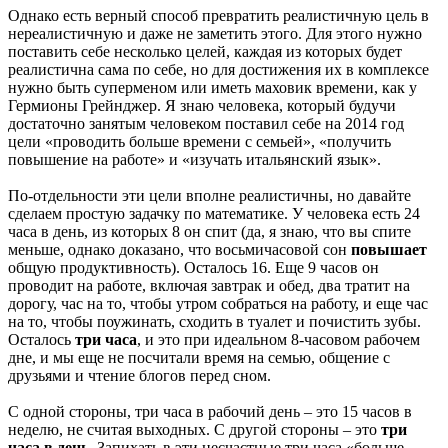
Однако есть верный способ превратить реалистичную цель в
нереалистичную и даже не заметить этого. Для этого нужно
поставить себе несколько целей, каждая из которых будет
реалистична сама по себе, но для достижения их в комплексе
нужно быть суперменом или иметь маховик времени, как у
Гермионы Грейнджер. Я знаю человека, который будучи
достаточно занятым человеком поставил себе на 2014 год
цели «проводить больше времени с семьей», «получить
повышение на работе» и «изучать итальянский язык».
По-отдельности эти цели вполне реалистичны, но давайте
сделаем простую задачку по математике. У человека есть 24
часа в день, из которых 8 он спит (да, я знаю, что вы спите
меньше, однако доказано, что восьмичасовой сон
повышает
общую продуктивность). Осталось 16. Еще 9 часов он
проводит на работе, включая завтрак и обед, два тратит на
дорогу, час на то, чтобы утром собраться на работу, и еще час
на то, чтобы поужинать, сходить в туалет и почистить зубы.
Осталось
три часа
, и это при идеальном 8-часовом рабочем
дне, и мы еще не посчитали время на семью, общение с
друзьями и чтение блогов перед сном.
С одной стороны, три часа в рабочий день – это 15 часов в
неделю, не считая выходных. С другой стороны – это
три
часа в день
. Запихать в эти несчастные три часа «больше