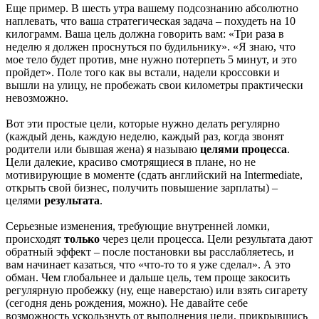
Еще пример. В шесть утра вашему подсознанию абсолютно
наплевать, что ваша стратегическая задача – похудеть на 10
килограмм. Ваша цель должна говорить вам: «Три раза в
неделю я должен проснуться по будильнику». «Я знаю, что
мое тело будет против, мне нужно потерпеть 5 минут, и это
пройдет». Поле того как вы встали, надели кроссовки и
вышли на улицу, не пробежать свои километры практически
невозможно.
Вот эти простые цели, которые нужно делать регулярно
(каждый день, каждую неделю, каждый раз, когда звонят
родители или бывшая жена) я называю
целями процесса
.
Цели далекие, красиво смотрящиеся в плане, но не
мотивирующие в моменте (сдать английский на Intermediate,
открыть свой бизнес, получить повышение зарплаты) –
целями
результата
.
Серьезные изменения, требующие внутренней ломки,
происходят
только
через цели процесса. Цели результата дают
обратный эффект – после постановки вы расслабляетесь, и
вам начинает казаться, что «что-то то я уже сделал». А это
обман. Чем глобальнее и дальше цель, тем проще закосить
регулярную пробежку (ну, еще наверстаю) или взять сигарету
(сегодня день рождения, можно). Не давайте себе
возможность ускользнуть от выполнения цели, прикрывшись