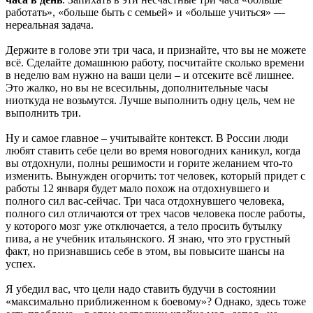
работать», «больше быть с семьей» и «больше учиться» —
нереальная задача.
Держите в голове эти три часа, и признайте, что вы не можете
всё. Сделайте домашнюю работу, посчитайте сколько времени
в неделю вам нужно на ваши цели – и отсеките всё лишнее.
Это жалко, но вы не всесильны, дополнительные часы
ниоткуда не возьмутся. Лучше выполнить одну цель, чем не
выполнить три.
Ну и самое главное – учитывайте контекст. В России люди
любят ставить себе цели во время новогодних каникул, когда
вы отдохнули, полны решимости и горите желанием что-то
изменить. Вынужден огорчить: тот человек, который придет с
работы 12 января будет мало похож на отдохнувшего и
полного сил вас-сейчас. Три часа отдохнувшего человека,
полного сил отличаются от трех часов человека после работы,
у которого мозг уже отключается, а тело просить бутылку
пива, а не учебник итальянского. Я знаю, что это грустный
факт, но признавшись себе в этом, вы повысите шансы на
успех.
Я убедил вас, что цели надо ставить будучи в состоянии
«максимально приближенном к боевому»? Однако, здесь тоже