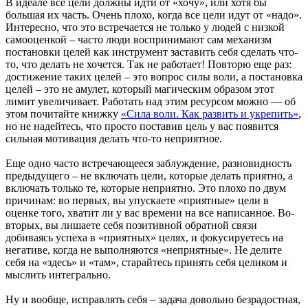
В идеале все цели должны идти от «хочу», или хотя бы
большая их часть. Очень плохо, когда все цели идут от «надо».
Интересно, что это встречается не только у людей с низкой
самооценкой – часто люди воспринимают сам механизм
постановки целей как инструмент заставить себя сделать что-
то, что делать не хочется. Так не работает! Повторю еще раз:
достижение таких целей – это вопрос силы воли, а постановка
целей – это не амулет, который магическим образом этот
лимит увеличивает. Работать над этим ресурсом можно — об
этом почитайте книжку
«Сила воли. Как развить и укрепить»
,
но не надейтесь, что просто поставив цель у вас появится
сильная мотивация делать что-то неприятное.
Еще одно часто встречающееся заблуждение, разновидность
предыдущего – не включать цели, которые делать приятно, а
включать только те, которые неприятно. Это плохо по двум
причинам: во первых, вы упускаете «приятные» цели в
оценке того, хватит ли у вас времени на все написанное. Во-
вторых, вы лишаете себя позитивной обратной связи
добиваясь успеха в «приятных» целях, и фокусируетесь на
негативе, когда не выполняются «неприятные». Не делите
себя на «здесь» и «там», старайтесь принять себя целиком и
мыслить интегрально.
Ну и вообще, исправлять себя – задача довольно безрадостная,