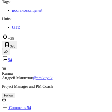
Tags:
постановка целей
Hubs:
GTD
+38
378
54
38
Karma
Андрей Микитюк
@amikityuk
Project Manager and PM Coach
Follow
Comments 54