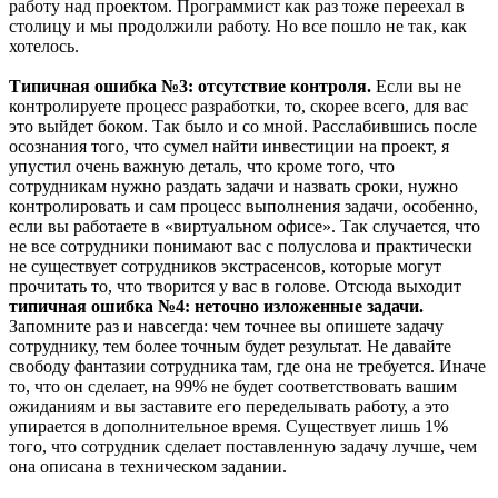
работу над проектом. Программист как раз тоже переехал в
столицу и мы продолжили работу. Но все пошло не так, как
хотелось.
Типичная ошибка №3: отсутствие контроля.
Если вы не
контролируете процесс разработки, то, скорее всего, для вас
это выйдет боком. Так было и со мной. Расслабившись после
осознания того, что сумел найти инвестиции на проект, я
упустил очень важную деталь, что кроме того, что
сотрудникам нужно раздать задачи и назвать сроки, нужно
контролировать и сам процесс выполнения задачи, особенно,
если вы работаете в «виртуальном офисе». Так случается, что
не все сотрудники понимают вас с полуслова и практически
не существует сотрудников экстрасенсов, которые могут
прочитать то, что творится у вас в голове. Отсюда выходит
типичная ошибка №4: неточно изложенные задачи.
Запомните раз и навсегда: чем точнее вы опишете задачу
сотруднику, тем более точным будет результат. Не давайте
свободу фантазии сотрудника там, где она не требуется. Иначе
то, что он сделает, на 99% не будет соответствовать вашим
ожиданиям и вы заставите его переделывать работу, а это
упирается в дополнительное время. Существует лишь 1%
того, что сотрудник сделает поставленную задачу лучше, чем
она описана в техническом задании.