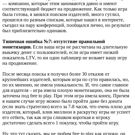
— компании, которые этим занимаются давно и имеют
соответствующий бюджет на продвижение. Как только игра
была готова, я занялся поиском издателей, много гуглил,
прошелся по разным спискам, которые нашел в интернете,
съездил на пару конференций, пообщался лично, но результат
был приблизительно одинаков.
Типичная ошибка №7: отсутствие правильной
монетизации.
Если ваша игра не рассчитана на длительную
выкачку денег с пользователей, если игра имеет низкий
показатель LTV, то ни один паблишер не возьмет вашу игру
на продвижение.
После месяца поиска я получил более 30 отказов от
крупнейших издателей, которым игра по сути нравилась, но,
по их мнению, не имела уникальности. И, что самое главное
для издателя – игра имела плохую монетизацию, она не была
заточена под free to play. При этом игра имела конец. Причем
в нашем случае игру можно было пройти даже без доната
(если знать стратегию) всего за 7-8 часов, что очень плохо для
издателя, который, влив миллион в раскрутку игры не успеет
его отбить, так как игра слишком короткая и игроку
достаточно сделать всего 1 покупку, чтобы пройти игру.
Ну, что тут сказать, мы не любим free to play как игроки, он