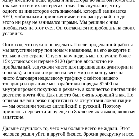
так как это и в их интересах тоже. Так случилось, что у
одного из инвесторов есть знакомый, который занимается
SEO, мобильными приложениями и их раскруткой, но до
этого ни разу не занимался играми. Мы решили с ним
пообщаться на этот счет. Он согласился попробовать на своих
условиях.
Онсказал, что нужно переделать. После проделанной работы
мы запустили игру под новым названием, на его аккаунте и
только в его стране. Спустя пару недель мы получили более
15к установок и первые $120 (регион абсолютно не
прибыльный, запускали чисто для наращивания аудитории и
отзывов), а потом открыли на весь мир и к концу месяца
чисто благодаря нецелевому трафику с сайтов нашего
товарища и органике мы заработали порядка $2500 на
внутриигровых покупках и рекламе, а количество инсталяций
достигло почти 40к. Для нас это был очень хороший знак. Но
отзывы начали резко портится из-за отсутствия локализации
— мы оставили только английский и русский. Поэтому
пришлось перевести игру еще на 8 ключевых языков, включая
азиатские.
Дальше случилось то, чего мы больше всего не ждали. Этот
человек решил уйти в другой бизнес, бросив раскрутку и все,