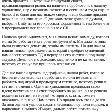
очень нравится. Быстренько придумали сюжет,
проанализировали рынок на наличие подобного и, к нашему
удивлению, игр с похожим сюжетом и сеттингом тогда еще не
было. Это было для нас знаком сверху и еще больше придало
веры в наше начинание. С движком тоже долго не думали,
выбрали Unity из-за его кроссплатформенности, тем более что
у программиста все хорошо было с C#.
Написав дизайн-документ, мы начали искать команду, которая
могла бы работать над проектом фуллтайм. Мы даже готовы
были скинуться деньгами, чтобы им платить. Но для начала
нашли только программиста, который перебрал купленный
нами ассет готового ТД и переделал его частично под нашу
задумку. Делал он его довольно медленно и не качественно,
поэтому от его услуг пришлось отказаться.
Дальше начали думать над графикой, нашли ребят, которые
бесплатно согласились поработать, но они не захотели
работать над игрой в предыдущем сеттинге, поэтому решили
сеттинг поменять. Один из художников предложил свою
идею; погуглив ее на счет подобного на рынке, было решено
поменять сеттинг на новый, которого, кстати, тоже не
оказалось на рынке. Нам везло. Но продлилось это не долго.
За полгода нам удалось создать несколько лоу-поли моделек и
нарисовать немного 2D-арта, дальше ребята потихоньку