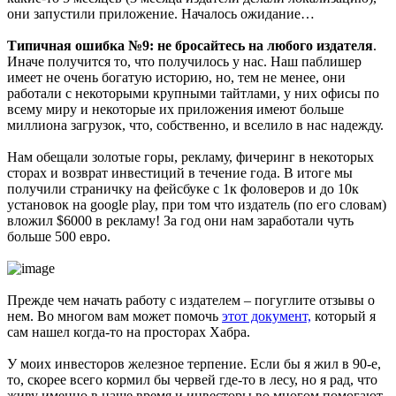
они запустили приложение. Началось ожидание…
Типичная ошибка №9: не бросайтесь на любого издателя
.
Иначе получится то, что получилось у нас. Наш паблишер
имеет не очень богатую историю, но, тем не менее, они
работали с некоторыми крупными тайтлами, у них офисы по
всему миру и некоторые их приложения имеют больше
миллиона загрузок, что, собственно, и вселило в нас надежду.
Нам обещали золотые горы, рекламу, фичеринг в некоторых
сторах и возврат инвестиций в течение года. В итоге мы
получили страничку на фейсбуке с 1к фоловеров и до 10к
установок на google play, при том что издатель (по его словам)
вложил $6000 в рекламу! За год они нам заработали чуть
больше 500 евро.
Прежде чем начать работу с издателем – погуглите отзывы о
нем. Во многом вам может помочь
этот документ,
который я
сам нашел когда-то на просторах Хабра.
У моих инвесторов железное терпение. Если бы я жил в 90-е,
то, скорее всего кормил бы червей где-то в лесу, но я рад, что
живу именно в наше время и инвесторы во многом помогают,