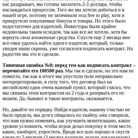
нас раздражает, мы готовы заплатить 2-3 доллара, чтобы
наслаждаться процессом. Того же мы хотели добиться и в
нашей игре, поэтому не затачивали под free to play, хотя и
прикрутили покупаемые бонусы и товары. Но этого было
недостаточно для издателей. Инвесторы были крайне
недовольны таким исходом, так как все же хотели, хотя бы
вернуть свои вложенные средства. Спустя еще 2 месяца мне
все-таки удалось найти одного издателя, который, только
увидев наши скрины, уже согласился подписать контракт. На
радостях мы это и сделали.
Типичная ошибка №8: перед тем как подписать контракт –
перечитайте его 100500 раз.
Мы так и сделали, но это нам не
помогло, так как в итоге мы упустили (или неправильно
интерпретировали, в силу того, что договор был на
английском) один очень важный пункт, который гласил, что
мы связаны этим контрактом на 2 года и разорвать его не
можем. Да, бывают и такие контракты, оказывается.
Но, давайте по порядку. Найдя издателя, нашему счастью не
было предела, мы долго общались по скайпу, они говорили,
что нам нужно поменять, как улучшить монетизацию, какие
уровни усложнить, чтобы игрок делал покупку в этом месте,
какие, наоборот, упростить. Вроде все шло хорошо и спустя
какие-то 5 месяцев (3 месяца издатели делали локализацию),