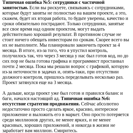
Типичная ошибка №5: сотрудники с частичной
занятостью.
Если вы рискуете, связываясь с сотрудниками,
которые будут заняты не полностью на вашем проекте, а это,
скажем, будет их вторая работа, то будьте уверены, качество и
сроки обязательно пострадают. Только сотрудники, занятые
все свое время над одним проектом, могут выдать
действительно хороший результат. В противном случае не
стоит ничего обещать инвесторам по срокам. Скорее всего вы
их не выполните. Мы планировали закончить проект за 4
месяца. В итоге, из-за того, что я упустил контроль,
получилось так, что через 3 месяца у нас был готов код, но до
сих пор не была готова графика и программист простаивал
почти 2 месяца. Пока мы решали вопрос с графикой, которую
из-за неточности в задачах и, опять-таки, при отсутствии
должного контроля, пришлось переделывать несколько раз.
Проект затянулся еще на 3 месяца.
А дальше, когда проект уже был готов и правился баланс и
баги, начался настоящий ад.
Типичная ошибка №6:
отсутствие стратегии продвижения.
Сейчас абсолютно
недостаточно просто сделать яркое, красиво, интересное
приложение и выложить его в маркет. Оно просто потеряется
среди миллионов других, не менее ярких, и не менее
красивых, хороших приложений, и никогда в жизни не
заработает вам миллион. Смиритесь.