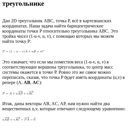
треугольнике
Дан 2D треугольник ABC, точка P, всё в картезианских
координатах. Наша задача найти барицентрические
координаты точки P относительно треугольника ABC. Это
тройка чисел (1-u-v, u, v), с помощью которых мы можем
найти точку P:
Это означает, что если мы поместим веса (1-u-v, u, v) в
соответствующие вершины треугольника, то центр масс
системы окажется в точке P. Ровно это же самое можно
переписать, сказав, что точка P будет иметь координаты (u,v) в
репере (A,
AB
,
AC
):
Итак, даны векторы AB, AC, AP, нам нужно найти два
вещественных u,v, которые отвечают следующему уравнению: