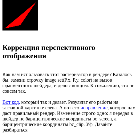
Коррекция перспективного
отображения
Как нам использовать этот растеризатор в рендере? Казалось
бы, замени строчку image.set(P.x, P.y, color) на вызов
фрагментного шейдера, и дело с концом. К сожалению, это не
совсем так.
Вот код,
который так и делает. Результат его работы на
заглавной картинке слева. А вот его
исправление
, которое нам
даст правильный рендер. Изменение строго одно: я передал в
шейдер не барицентрические координаты bc_screen, а
барицентрические координаты bc_clip. Уф. Давайте
разбираться.