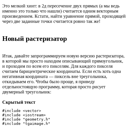
Это мелкий хинт: в 2д пересечение двух прямых (а мы ведь
именно это только что нашли) считается одним векторным
произведением. Кстати, найти уравнение прямой, проходящей
через две заданные точки считается ровно так же!
Новый растеризатор
Итак, давайте запрограммируем новую версию растеризатора,
в которой мы просто находим описывающий прямоугольник,
и проходим по всем его пикселям. Для каждого пикселя
считаем барицентрические координаты. Если есть хоть одна
негативная координата — пиксель вне треугольника,
откидываем его. Чтобы было проще, я приведу
отдельностоящую программу, которая просто рисует
двумерный треугольник:
Скрытый текст
#include <vector>

#include <iostream>

#include "geometry.h"

#include "tgaimage.h"
