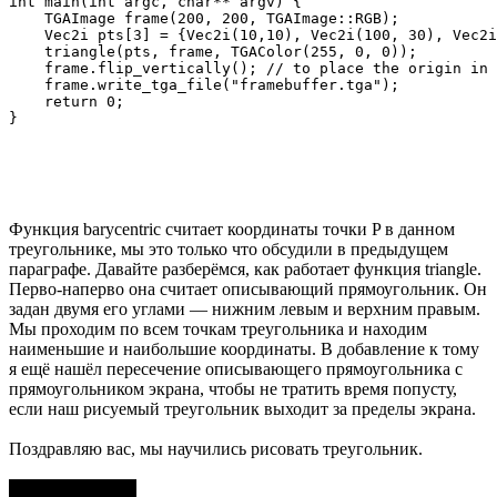
int main(int argc, char** argv) {

    TGAImage frame(200, 200, TGAImage::RGB);

    Vec2i pts[3] = {Vec2i(10,10), Vec2i(100, 30), Vec2i
    triangle(pts, frame, TGAColor(255, 0, 0));

    frame.flip_vertically(); // to place the origin in 
    frame.write_tga_file("framebuffer.tga");

    return 0;

Функция barycentric считает координаты точки P в данном
треугольнике, мы это только что обсудили в предыдущем
параграфе. Давайте разберёмся, как работает функция triangle.
Перво-наперво она считает описывающий прямоугольник. Он
задан двумя его углами — нижним левым и верхним правым.
Мы проходим по всем точкам треугольника и находим
наименьшие и наибольшие координаты. В добавление к тому
я ещё нашёл пересечение описывающего прямоугольника с
прямоугольником экрана, чтобы не тратить время попусту,
если наш рисуемый треугольник выходит за пределы экрана.
Поздравляю вас, мы научились рисовать треугольник.