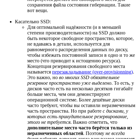
сохранения файла состояния гибернации. Такие
вот вещи.
Касательно SSD:
Для оптимальной надёжности (и в меньшей
степени производительности) на SSD должно
быть некоторое свободное пространство, которое,
не вдаваясь в детали, используется для
равномерного распределения данных по диску,
чтобы избежать постоянной записи в одно и то же
место (что приводит к истощению ресурса).
Концепция резервирования свободного места
называется
перезакладывание (over-provisionning)
.
Это важно, но
во многих SSD обязательное
резервное пространство уже выделено
. То есть, у
дисков часто есть на несколько десятков гигабайт
больше места, чем они демонстрируют
операционной системе. Более дешёвые диски
часто требуют, чтобы вы оставили неразмеченным
часть пространства. Но при работе
с дисками, у
которых есть принудительное резервирование,
этого не требуется
. Важно отметить, что
дополнительное место часто берётся только из
неразмеченных областей
. Поэтому
не всегда
будет работать вариант, когда ваш раздел занимает