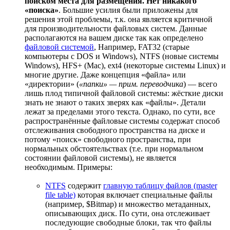
поиском места для размещения. Нет никакого
«поиска»
. Большие усилия были приложены для
решения этой проблемы, т.к. она является критичной
для производительности файловых систем. Данные
располагаются на вашем диске так как определено
файловой системой
, Например, FAT32 (старые
компьютеры с DOS и Windows), NTFS (новые системы
Windows), HFS+ (Mac), ext4 (некоторые системы Linux) и
многие другие. Даже концепция «файла» или
«директории» (
«папки» — прим. переводчика
) — всего
лишь плод типичной файловой системы: жёсткие диски
знать не знают о таких зверях как «файлы». Детали
лежат за пределами этого текста. Однако, по сути, все
распространённые файловые системы содержат способ
отслеживания свободного пространства на диске и
потому «поиск» свободного пространства, при
нормальных обстоятельствах (т.е. при нормальном
состоянии файловой системы), не является
необходимым. Примеры:
NTFS
содержит
главную таблицу файлов (master
file table)
которая включает специальные файлы
(например, $Bitmap) и множество метаданных,
описывающих диск. По сути, она отслеживает
последующие свободные блоки, так что файлы