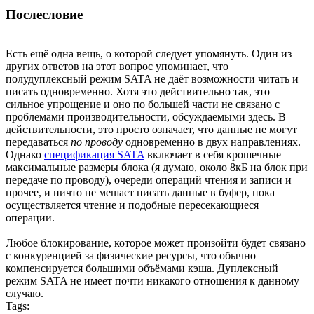
Послесловие
Есть ещё одна вещь, о которой следует упомянуть. Один из
других ответов на этот вопрос упоминает, что
полудуплексный режим SATA не даёт возможности читать и
писать одновременно. Хотя это действительно так, это
сильное упрощение и оно по большей части не связано с
проблемами производительности, обсуждаемыми здесь. В
действительности, это просто означает, что данные не могут
передаваться
по проводу
одновременно в двух направлениях.
Однако
спецификация SATA
включает в себя крошечные
максимальные размеры блока (я думаю, около 8кБ на блок при
передаче по проводу), очереди операций чтения и записи и
прочее, и ничто не мешает писать данные в буфер, пока
осуществляется чтение и подобные пересекающиеся
операции.
Любое блокирование, которое может произойти будет связано
с конкуренцией за физические ресурсы, что обычно
компенсируется большими объёмами кэша. Дуплексный
режим SATA не имеет почти никакого отношения к данному
случаю.
Tags: