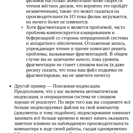
фильмов настолько значительно ниже скорости
чтения жёстких дисков, что вероятно это пройдёт
незамеченным), также это может сказаться на
производительности I/O пока фильм загружается,
но ничего более не изменится.
Хотя фрагментация и является проблемой, часто
проблема компенсируется кэшированием и
буферизацией со стороны операционной системы
и аппаратного обеспечения. Отложенная запись,
упреждающее чтение и прочее помогают решить
проблемы, вызываемые фрагментацией. В общем
случае вы
не замечаете ничего
, пока уровень
фрагментации не станет слишком высок (я даже
рискну сказать, что пока ваш файл подкачки не
фрагментирован, вы не заметите ничего)
Другой пример — Поисковая индексация.
Предположим, что у вас включена автоматическая
индексация, и операционная система не слишком
хорошо её реализует. По мере того как вы сохраняете всё
больше индексируемых файлов на свой компьютер
(документы и тому подобное), индексирование начинает
занимать всё больше времени и может начать оказывать
заметное влияние на наблюдаемую производительность
компьютера в ходе своей работы, съедая одновременно