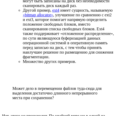
могут быть записаны на диск без необходимости
сканировать диск каждый раз.
Другой пример,
ext4
имеет сущность, называемую
«bitmap allocator»
, улучшение по сравнению с ext2
и ext3, которое помогает напрямую определить
положение свободных блоков, вместо
сканирования списка свободных блоков. Ext4
также поддерживает «отложенное распределение»,
по сути являющуюся буферизацией данных
операционной системой в оперативную память
перед записью на диск, с тем чтобы принять
наилучшее решение по размещению для снижения
фрагментации.
Множество других примеров.
Может дело в перемещении файлов туда-сюда для
выделения достаточно длинного непрерывного
места при сохранении?
Нет, этого не происходит. По крайней мере ни в одной из