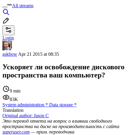
All streams
Login
askbow
Apr 21 2015 at 08:35
Ускоряет ли освобождение дискового
пространства ваш компьютер?
9 min
83K
System administration
*
Data storage
*
Translation
Original author:
Jason C
Это перевод ответа на вопрос о влиянии свободного
пространства на диске на производительность с сайта
superuser.com
— прим. переводчика