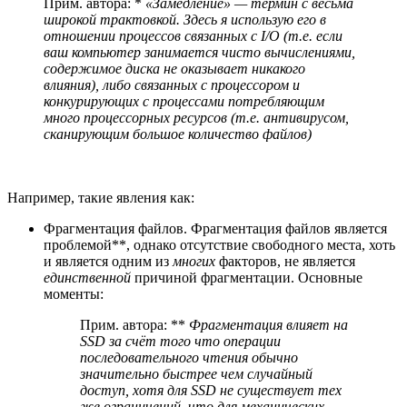
Прим. автора: *
«Замедление» — термин с весьма
широкой трактовкой. Здесь я использую его в
отношении процессов связанных с I/O (т.е. если
ваш компьютер занимается чисто вычислениями,
содержимое диска не оказывает никакого
влияния), либо связанных с процессором и
конкурирующих с процессами потребляющим
много процессорных ресурсов (т.е. антивирусом,
сканирующим большое количество файлов)
Например, такие явления как:
Фрагментация файлов. Фрагментация файлов является
проблемой**, однако отсутствие свободного места, хоть
и является одним из
многих
факторов, не является
единственной
причиной фрагментации. Основные
моменты:
Прим. автора: **
Фрагментация
влияет
на
SSD за счёт того что операции
последовательного чтения обычно
значительно быстрее чем случайный
доступ, хотя для SSD не существует тех
же ограничений, что для механических