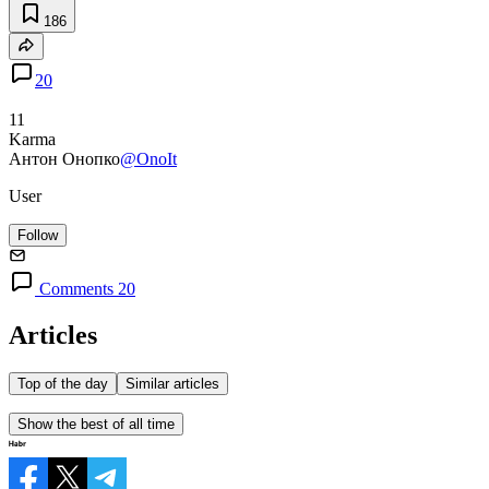
186
20
11
Karma
Антон Онопко
@OnoIt
User
Follow
Comments 20
Articles
Top of the day
Similar articles
Show the best of all time