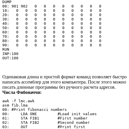
DUMP

00: 901 902   0   0   0   0   0   0   0   0

10:   0   0   0   0   0   0   0   0   0   0

20:   0   0   0   0   0   0   0   0   0   0

30:   0   0   0   0   0   0   0   0   0   0

40:   0   0   0   0   0   0   0   0   0   0

50:   0   0   0   0   0   0   0   0   0   0

60:   0   0   0   0   0   0   0   0   0   0

70:   0   0   0   0   0   0   0   0   0   0

80:   0   0   0   0   0   0   0   0   0   0

90:   0   0   0   0   0   0   0   0   0   0

RUN

INP:100

Одинаковая длина и простой формат команд позволяет быстро
написать ассемблер для этого компьютера. После этого можно
писать длинные программы без ручного расчета адресов.
Числа Фибоначчи:
awk -f lmc.awk

asm fib.lma

00: #Print fibonacci numbers

00:     LDA ONE         #Load init values

01:     STA FIB1        #First number

02:     STA FIB2        #Second number

03:     OUT             #Print first
