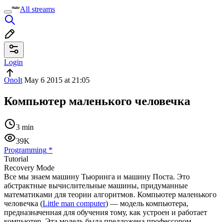
All streams
Login
OnoIt
May 6 2015 at 21:05
Компьютер маленького человечка
3 min
39K
Programming
*
Tutorial
Recovery Mode
Все мы знаем машину Тьюринга и машину Поста. Это
абстрактные вычислительные машины, придуманные
математиками для теории алгоритмов. Компьютер маленького
человечка (
Little man computer
) — модель компьютера,
предназначенная для обучения тому, как устроен и работает
компьютер. Эта модель была предложена профессором