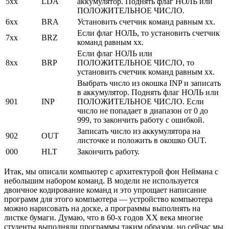
5xx
LDA
аккумулятор. Поднять флаг НОЛЬ или
ПОЛОЖИТЕЛЬНОЕ ЧИСЛО.
6xx
BRA
Установить счетчик команд равным xx.
Если флаг НОЛЬ, то установить счетчик
7xx
BRZ
команд равным xx.
Если флаг НОЛЬ или
8xx
BRP
ПОЛОЖИТЕЛЬНОЕ ЧИСЛО, то
установить счетчик команд равным xx.
Выбрать число из окошка INP и записать
в аккумулятор. Поднять флаг НОЛЬ или
901
INP
ПОЛОЖИТЕЛЬНОЕ ЧИСЛО. Если
число не попадает в диапазон от 0 до
999, то закончить работу с ошибкой.
Записать число из аккумулятора на
902
OUT
листочке и положить в окошко OUT.
000
HLT
Закончить работу.
Итак, мы описали компьютер с архитектурой фон Неймана с
небольшим набором команд. В модели не используется
двоичное кодирование команд и это упрощает написание
программ для этого компьютера — устройство компьютера
можно нарисовать на доске, а программы выполнять на
листке бумаги. Думаю, что в 60-х годов ХХ века многие
студенты выполняли программы таким образом, но сейчас мы