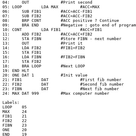
04:     OUT             #Print second

05: LOOP        LDA MAX         #ACC=MAX

06:     SUB FIB1        #ACC=ACC-FIB1

07:     SUB FIB2        #ACC=ACC-FIB2

08:     BRP CONT        #ACC positive ? Continue

09:     BRA END         #Negative : goto end of program

10: CONT        LDA FIB1        #ACC=FIB1

11:     ADD FIB2        #ACC=ACC+FIB2

12:     STA FIBN        #Store FIBN - next number

13:     OUT             #Print it

14:     LDA FIB2        #FIB1=FIB2

15:     STA FIB1

16:     LDA FIBN        #FIB2=FIBN

17:     STA FIB2

18:     BRA LOOP        #Next LOOP

19: END HLT

20: ONE DAT 1           #Init value

21: FIB1        DAT             #First fib number

22: FIB2        DAT             #Second fib number

23: FIBN        DAT             #Next fib number

24: MAX DAT 999         #Max computer number

Labels:

LOOP    05

MAX     24

FIB1    21

FIB2    22

FIBN    23

ONE     20

END     19
