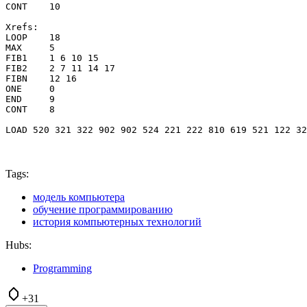
CONT    10

Xrefs:

LOOP    18

MAX     5

FIB1    1 6 10 15

FIB2    2 7 11 14 17

FIBN    12 16

ONE     0

END     9

CONT    8

Tags:
модель компьютера
обучение программированию
история компьютерных технологий
Hubs:
Programming
+31