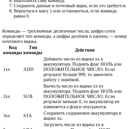
Выполнить саму команду.
Сохранить данные в почтовый ящик, если это требуется.
Вернуться к шагу 1 или остановиться, если команда
равна 0.
Команды — трехзначные десятичные числа, цифра сотен
определяет тип команды, а цифры десятков и единиц — номер
почтового ящика.
Код
Тип
Действия
команды
команды
Добавить число из ящика хх к
аккумулятору. Поднять флаг НОЛЬ или
1xx
ADD
ПОЛОЖИТЕЛЬНОЕ ЧИСЛО. Если
результат больше 999, то закончить
работу с ошибкой.
Вычесть число из ящика хх из
аккумулятора. Поднять флаг НОЛЬ или
2xx
SUB
ПОЛОЖИТЕЛЬНОЕ ЧИСЛО. Если
результат меньше 0, то аккумулятор не
изменяется а флаги опускаются.
Сохранить содержимое аккумулятора в
3xx
STA
ящике хх.
Загрузить число из ящика хх в