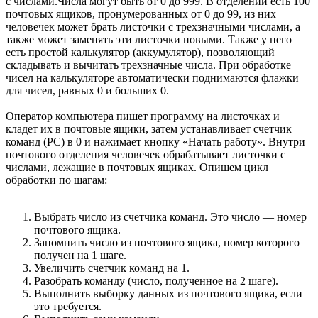
с числами.Числа могут быть от 0 до 999. В отделении есть 100
почтовых ящиков, пронумерованных от 0 до 99, из них
человечек может брать листочки с трехзначными числами, а
также может заменять эти листочки новыми. Также у него
есть простой калькулятор (аккумулятор), позволяющий
складывать и вычитать трехзначные числа. При обработке
чисел на калькуляторе автоматически поднимаются флажки
для чисел, равных 0 и больших 0.
Оператор компьютера пишет программу на листочках и
кладет их в почтовые ящики, затем устанавливает счетчик
команд (PC) в 0 и нажимает кнопку «Начать работу». Внутри
почтового отделения человечек обрабатывает листочки с
числами, лежащие в почтовых ящиках. Опишем цикл
обработки по шагам:
Выбрать число из счетчика команд. Это число — номер
почтового ящика.
Запомнить число из почтового ящика, номер которого
получен на 1 шаге.
Увеличить счетчик команд на 1.
Разобрать команду (число, полученное на 2 шаге).
Выполнить выборку данных из почтового ящика, если
это требуется.