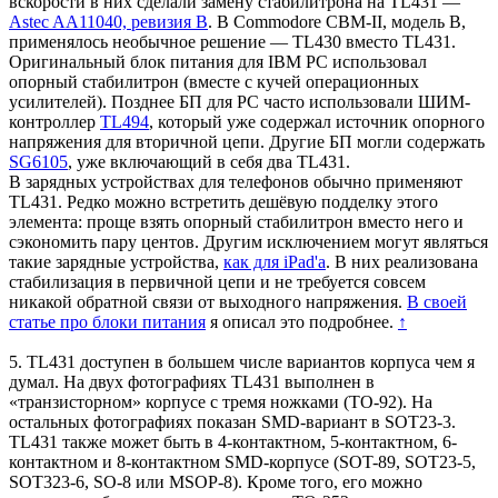
вскорости в них сделали замену стабилитрона на TL431 —
Astec AA11040, ревизия B
. В Commodore CBM-II, модель B,
применялось необычное решение — TL430 вместо TL431.
Оригинальный блок питания для IBM PC использовал
опорный стабилитрон (вместе с кучей операционных
усилителей). Позднее БП для PC часто использовали ШИМ-
контроллер
TL494
, который уже содержал источник опорного
напряжения для вторичной цепи. Другие БП могли содержать
SG6105
, уже включающий в себя два TL431.
В зарядных устройствах для телефонов обычно применяют
TL431. Редко можно встретить дешёвую подделку этого
элемента: проще взять опорный стабилитрон вместо него и
сэкономить пару центов. Другим исключением могут являться
такие зарядные устройства,
как для iPad'a
. В них реализована
стабилизация в первичной цепи и не требуется совсем
никакой обратной связи от выходного напряжения.
В своей
статье про блоки питания
я описал это подробнее.
↑
5. TL431 доступен в большем числе вариантов корпуса чем я
думал. На двух фотографиях TL431 выполнен в
«транзисторном» корпусе с тремя ножками (TO-92). На
остальных фотографиях показан SMD-вариант в SOT23-3.
TL431 также может быть в 4-контактном, 5-контактном, 6-
контактном и 8-контактном SMD-корпусе (SOT-89, SOT23-5,
SOT323-6, SO-8 или MSOP-8). Кроме того, его можно