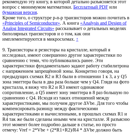
рекомендую эту книгу, в которой детально разъясняется этот
вопрос с минимумом математики.
Бесплатный PDF
или
бумажная версия
.
Кроме того, о структуре p-n-p транзисторов можно почитать в
«Principles of Semiconductor»
. А книга
«Analysis and Design of
Analog Integrated Circuits»
рассказывает о детальных моделях
биполярных транзисторов и о том, как они
имплементируются в микросхемах.
↑
9. Транзисторы и резисторы на кристалле, который я
исследовал, имеют совершенно другие характеристики по
сравнению с теми, что публиковались ранее. Эти
характеристики фундаментально задают работу стабилитрона
с напряжением запрещённой зоны. Конкретно говоря, на
предыдущих схемах R2 и R3 были в отношении 1 к 3, а у Q5
зона эмиттера была в два раза больше чем у Q4. Глядя на фото
кристалла, я вижу что R2 и R3 имеют одинаковое
сопротивление, а Q5 имеет зону эмиттера в 8 раз большую по
сравнению с Q4. Исходя из таких отношений между
характеристиками, мы получим другое ΔVbe. Для того чтобы
компенсировать разницу между фактическими
характеристиками и вычисленными, в прошлых схемах R1 и
R4 так же были сделаны иными чем на кристалле. Я разъясню
этот момент более подробно дальше в статье, но просто
отмечу: Vref = 2*Vbe + (2*R1+R2)/R4 * ΔVbe должно быть