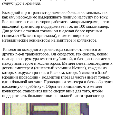
структура в кремнии.
Выходной n-p-n транзистор намного больше остальных, так
как ему необходимо выдерживать полную нагрузку по току.
Большинство транзисторов работает с микроамперами, а этот
выходной транзистор поддерживает ток до 100 миллиампер.
Для работы с такими токами он и сделан более крупным
(занимает 6% всего кристалла), и имеет широкие
металлические коннекторы на эмиттере и коллекторе.
Топология выходного транзистора сильно отличается от
других n-p-n транзисторов. Он создаётся, так сказать, боком,
планарная структура вместо глубинной, и база располагается
между эмиттером и коллектором. Металл слева подсоединён к
десяти эмиттерам (синеватый кремний N-типа), каждый из
которых окружен розовым P-слоем, который является базой
(средний проводник). Коллектор (правая часть) имеет только
один большой контакт. Проводники эмиттера и базы образуют
вложенную «гребёнку». Обратите внимание, что металл
коллектора становится шире сверху вниз для того, чтобы
поддерживать большие токи на нижней части транзистора.