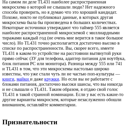
На самом ли деле TL431 наиболее распространенная
микросхема о которой не слышали люди? Нет надежного
способа проверить, но я думаю что это хороший кандидат.
Похоже, никто не публиковал данные, в которых другая
микросхема была бы произведена в больших количествах.
Некоторые источники утверждают что таймер 555 является
наиболее распространенной микросхемой с миллиардными
тиражами каждый год (не очень мне верится в такое большое
число). Но TL431 точно располагается достаточно высоко в
списке по распространенности. Вы, скорее всего, имеете
TL431 в каком-то устройстве на расстоянии вытянутой руки
прямо сейчас (ЗУ для телефона, адаптер питания для ноутбука,
блок питания PC или монитора). Разница между 555 или 741
и TL431 в том, что эти микросхемы настолько широко
известны, что уже стали чуть ли не частью поп-культуры —
книги
,
майки
и даже
кружки
. Но если вы не работаете с
блоками питания, достаточно высоки шансы, что вы никогда
и не слышали о TL431. Таким образом, я отдаю свой голос
TL431 в такой странной номинации. Если у вас есть какие-то
другие варианты микросхем, которые незаслуженно обошли
вниманием, оставляйте комментарии.
Признательности