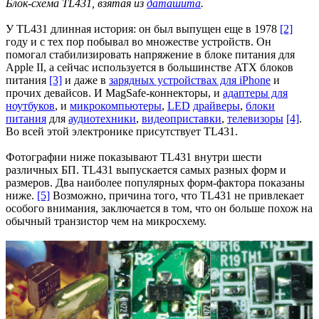
Блок-схема TL431, взятая из
даташита
.
У TL431 длинная история: он был выпущен еще в 1978
[2]
году и с тех пор побывал во множестве устройств. Он
помогал стабилизировать напряжение в блоке питания для
Apple II, а сейчас используется в большинстве ATX блоков
питания
[3]
и даже в
зарядных устройствах для iPhone
и
прочих девайсов. И MagSafe-коннекторы, и
адаптеры для
ноутбуков
, и
микрокомпьютеры
,
LED
драйверы
,
блоки
питания
для
аудиотехники
,
видеоприставки
,
телевизоры
[4]
.
Во всей этой электронике присутствует TL431.
Фотографии ниже показывают TL431 внутри шести
различных БП. TL431 выпускается самых разных форм и
размеров. Два наиболее популярных форм-фактора показаны
ниже.
[5]
Возможно, причина того, что TL431 не привлекает
особого внимания, заключается в том, что он больше похож на
обычный транзистор чем на микросхему.