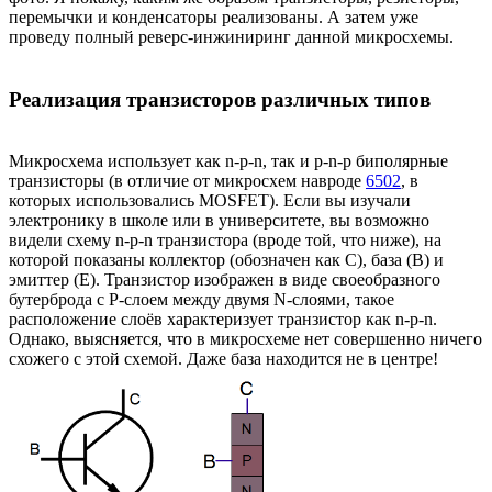
перемычки и конденсаторы реализованы. А затем уже
проведу полный реверс-инжиниринг данной микросхемы.
Реализация транзисторов различных типов
Микросхема использует как n-p-n, так и p-n-p биполярные
транзисторы (в отличие от микросхем навроде
6502
, в
которых использовались MOSFET). Если вы изучали
электронику в школе или в университете, вы возможно
видели схему n-p-n транзистора (вроде той, что ниже), на
которой показаны коллектор (обозначен как C), база (B) и
эмиттер (E). Транзистор изображен в виде своеобразного
бутерброда с P-слоем между двумя N-слоями, такое
расположение слоёв характеризует транзистор как n-p-n.
Однако, выясняется, что в микросхеме нет совершенно ничего
схожего с этой схемой. Даже база находится не в центре!