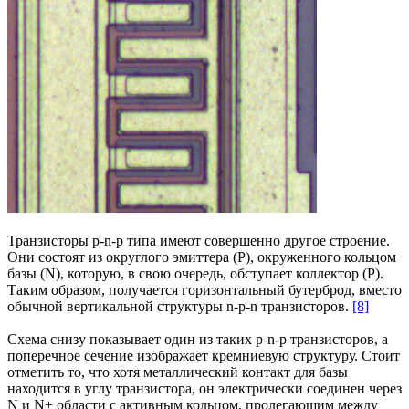
Транзисторы p-n-p типа имеют совершенно другое строение.
Они состоят из округлого эмиттера (P), окруженного кольцом
базы (N), которую, в свою очередь, обступает коллектор (P).
Таким образом, получается горизонтальный бутерброд, вместо
обычной вертикальной структуры n-p-n транзисторов.
[8]
Схема снизу показывает один из таких p-n-p транзисторов, а
поперечное сечение изображает кремниевую структуру. Стоит
отметить то, что хотя металлический контакт для базы
находится в углу транзистора, он электрически соединен через
N и N+ области с активным кольцом, пролегающим между