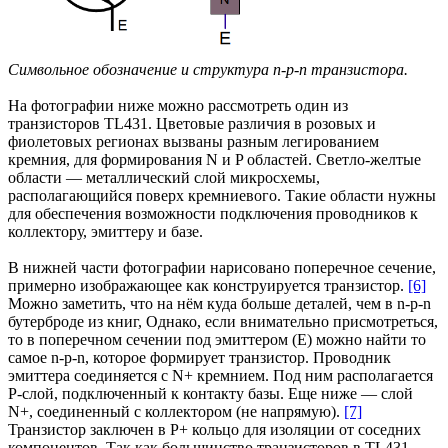
Символьное обозначение и структура n-p-n транзистора.
На фотографии ниже можно рассмотреть один из
транзисторов TL431. Цветовые различия в розовых и
фиолетовых регионах вызваны разным легированием
кремния, для формирования N и P областей. Светло-желтые
области — металлический слой микросхемы,
располагающийся поверх кремниевого. Такие области нужны
для обеспечения возможности подключения проводников к
коллектору, эмиттеру и базе.
В нижней части фотографии нарисовано поперечное сечение,
примерно изображающее как конструируется транзистор.
[6]
Можно заметить, что на нём куда больше деталей, чем в n-p-n
бутерброде из книг, Однако, если внимательно присмотреться,
то в поперечном сечении под эмиттером (E) можно найти то
самое n-p-n, которое формирует транзистор. Проводник
эмиттера соединяется с N+ кремнием. Под ним располагается
P-слой, подключенный к контакту базы. Еще ниже — слой
N+, соединенный с коллектором (не напрямую).
[7]
Транзистор заключен в P+ кольцо для изоляции от соседних
компонентов. Так как большинство транзисторов в TL431