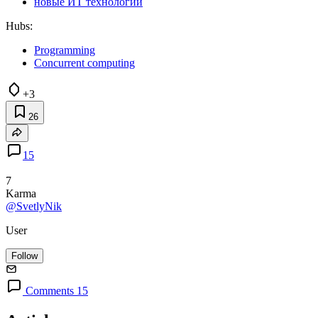
новые ИТ технологии
Hubs:
Programming
Concurrent computing
+3
26
15
7
Karma
@SvetlyNik
User
Follow
Comments 15