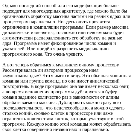
Однако последний способ или его модификация больше
подходит для многоядерных архитектур, где можно было бы
организовать обработку массива частями на разных ядрах или
процессорах параллельно. Но здесь опять проявится
ограничение в компиляции программы. Если размер массива
динамически изменяется, то сложно или невозможно будет
автоматически распараллеливать его обработку на разные
ядра. Программа имеет фиксированное число команд и
указателей. Или придётся разрешить модификацию
программного кода. Что очень чревато.
А вот теперь обратимся к мультиклеточному процессору.
Рассматривалась ли авторами процессора идея
«мультикоманды»? Что я имею в виду. Это обычная машинная
команда или группа команд, но она имеет динамический
повторитель. В коде программы она занимает несколько байт,
а во время исполнения программы дублируется в буфер
команд заданное количество раз в зависимости от длины
обрабатываемого массива. Дублировать можно сразу всю
последовательность, что нецелесообразно, а можно сделать
столько копий, сколько клеток в процессоре или даже
ограничить количеством клеток, которые участвуют в этой
программе. Каждую копию этой команды может обрабатывать
своя клетка совершенно независимо и параллельно.