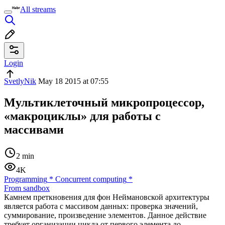
All streams
Login
SvetlyNik
May 18 2015 at 07:55
Мультиклеточный микропроцессор,
«макроциклы» для работы с
массивами
2 min
4K
Programming
*
Concurrent computing
*
From sandbox
Камнем преткновения для фон Неймановской архитектуры
является работа с массивом данных: проверка значений,
суммирование, произведение элементов. Данное действие
требует организации цикла от первого элемента до