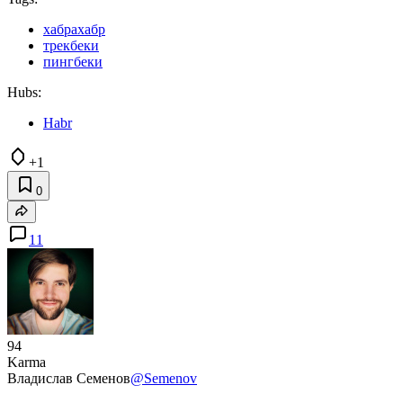
хабрахабр
трекбеки
пингбеки
Hubs:
Habr
+1
0
11
94
Karma
Владислав Семенов
@Semenov