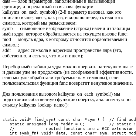
data — блок параметров, заполненный в вызывающей
единице, и переданный из вызова функции
kallsyms_on_each_symbol() (2-й параметр вызова), как это
описано выше, здесь, как раз, и хорошо передать имя того
символа, который мы разыскиваем;
symb — символьное изображение (строка) имени из таблицы
имён ядра, которое обрабатывается на текущем вызове func;
mod — модуль ядра, к которому относится обрабатываемый
символ;
addr — адрес символа в адресном пространстве ядра (это,
собственно, и есть то, что мы и ищем);
Перебор имён таблицы ядра можно прервать на текущем шаге
и дальше уже не продолжать (из соображений эффективности,
если мы уже обработали требуемые нам символы), если
пользовательская функция func возвратит ненулевое значение.
Для пользования вызовом kallsyms_on_each_symbol() мы
подготовим собственную функцию обёртку, аналогичную по
смыслу kallsyms_lookup_name():
static void* find_sym( const char *sym ) {  // find add
   static unsigned long faddr = 0;          // static !
   // ----------- nested functions are a GCC extension 
   int symb_fn( void* data, const char* sym, struct mod