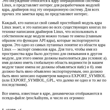
Это обсуждение относится к ядру операционной системы
Linux, и представляет интерес для разработчиков модулей
ядра, драйверов под эту операционную систему. Для всех
прочих эти заметки вряд ли представляют интерес.
Каждый, кто написал свой самый простейший модуль ядра
Linux знает, и это написано во всех существующих книгах по
технике написания драйверов Linux, что использовать в
собственном коде модуля можно только те имена (главным
образом это функции API ядра), которые экспортируются
ядром. Это одно из самых путанных понятие из области ядра
Linux — экспорт символов ядра. Для того, чтобы имя из
пространства ядра было доступно для связывания в другом
модуле, для этого имени должны выполняться два условия: а).
имя должно иметь глобальную область видимости (в вашем
модуле такие имена не должны объявляться static) и б). имя
должно быть явно объявлено экспортируемым, оно должно
быть явно записано параметром макроса EXPORT_SYMBOL
(или EXPORT_SYMBOL_GPL, что далеко не одно и то же по
последствиям).
Все имена, известные в ядре, динамически отображаются в
псевдо-файле /proc/kallsyms, и число их огромно:
$ uname -r 
