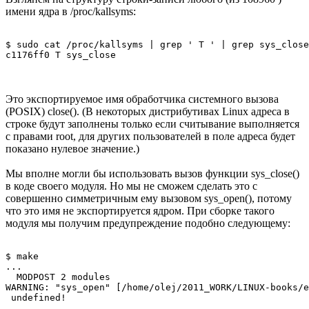
имени ядра в /proc/kallsyms:
$ sudo cat /proc/kallsyms | grep ' T ' | grep sys_close
Это экспортируемое имя обработчика системного вызова
(POSIX) close(). (В некоторых дистрибутивах Linux адреса в
строке будут заполнены только если считывание выполняется
с правами root, для других пользователей в поле адреса будет
показано нулевое значение.)
Мы вполне могли бы использовать вызов функции sys_close()
в коде своего модуля. Но мы не сможем сделать это с
совершенно симметричным ему вызовом sys_open(), потому
что это имя не экспортируется ядром. При сборке такого
модуля мы получим предупреждение подобно следующему:
$ make 

...

  MODPOST 2 modules 

WARNING: "sys_open" [/home/olej/2011_WORK/LINUX-books/e
 undefined! 
