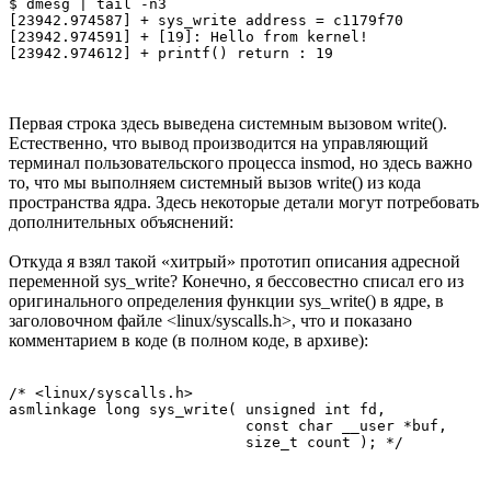
$ dmesg | tail -n3 

[23942.974587] + sys_write address = c1179f70 

[23942.974591] + [19]: Hello from kernel! 

Первая строка здесь выведена системным вызовом write().
Естественно, что вывод производится на управляющий
терминал пользовательского процесса insmod, но здесь важно
то, что мы выполняем системный вызов write() из кода
пространства ядра. Здесь некоторые детали могут потребовать
дополнительных объяснений:
Откуда я взял такой «хитрый» прототип описания адресной
переменной sys_write? Конечно, я бессовестно списал его из
оригинального определения функции sys_write() в ядре, в
заголовочном файле <linux/syscalls.h>, что и показано
комментарием в коде (в полном коде, в архиве):
/* <linux/syscalls.h> 

asmlinkage long sys_write( unsigned int fd, 

                           const char __user *buf, 
