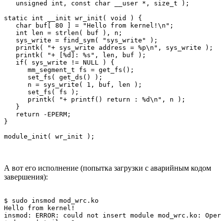
   unsigned int, const char __user *, size_t ); 

static int __init wr_init( void ) { 

   char buf[ 80 ] = "Hello from kernel!\n"; 

   int len = strlen( buf ), n; 

   sys_write = find_sym( "sys_write" ); 

   printk( "+ sys_write address = %p\n", sys_write ); 

   printk( "+ [%d]: %s", len, buf ); 

   if( sys_write != NULL ) { 

      mm_segment_t fs = get_fs(); 

      set_fs( get_ds() ); 

      n = sys_write( 1, buf, len ); 

      set_fs( fs ); 

      printk( "+ printf() return : %d\n", n ); 

   } 

   return -EPERM; 

} 

А вот его исполнение (попытка загрузки с аварийным кодом
завершения):
$ sudo insmod mod_wrc.ko 

Hello from kernel! 

insmod: ERROR: could not insert module mod_wrc.ko: Oper