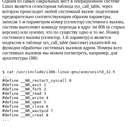
Одним из самых сакральных мест в операционной системе
Linux является селекторная таблица sys_call_table, через
которую происходит любой системный вызов: подготовив
предварительно соответствующим образом параметры,
записав 1-м параметром номер (селектор) системного вызова,
система выполняет команду перехода в ядро: int 80h (в старых
версиях) или sysenter, что по существу одно и то же. Номер
системного вызова (селектор, 1-й параметр) и является
индексом в таблице sys_call_table (массиве) указателей на
функции обработки системных вызовов ядром. Номера всех
системных вызовов мы можем посмотреть, например, для
архитектуры i386:
$ cat /usr/include/i386-linux-gnu/asm/unistd_32.h 

...

#define __NR_restart_syscall 0 

#define __NR_exit 1 

#define __NR_fork 2 

#define __NR_read 3 

#define __NR_write 4 

#define __NR_open 5 

#define __NR_close 6 

#define __NR_waitpid 7 

#define __NR_creat 8 
