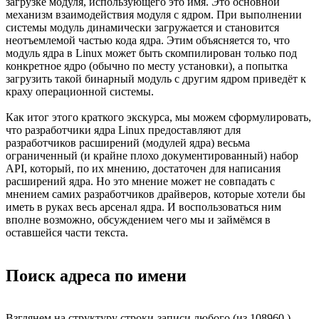
загрузке модуля, использующего это имя. Это основной
механизм взаимодействия модуля с ядром. При выполнении
системы модуль динамически загружается и становится
неотъемлемой частью кода ядра. Этим объясняется то, что
модуль ядра в Linux может быть скомпилирован только под
конкретное ядро (обычно по месту установки), а попытка
загрузить такой бинарный модуль с другим ядром приведёт к
краху операционной системы.
Как итог этого краткого экскурса, мы можем сформулировать,
что разработчики ядра Linux предоставляют для
разработчиков расширений (модулей ядра) весьма
ограниченный (и крайне плохо документированный) набор
API, который, по их мнению, достаточен для написания
расширений ядра. Но это мнение может не совпадать с
мнением самих разработчиков драйверов, которые хотели бы
иметь в руках весь арсенал ядра. И воспользоваться ним
вполне возможно, обсуждением чего мы и займёмся в
оставшейся части текста.
Поиск адреса по имени
Взглянем на структуру строки-записи любого (из 108960 )