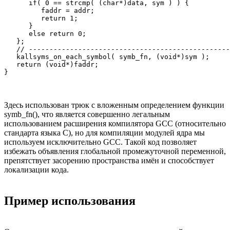
      if( 0 == strcmp( (char*)data, sym ) ) { 

         faddr = addr; 

         return 1; 

      } 

      else return 0; 

   }; 

   // -------------------------------------------------
   kallsyms_on_each_symbol( symb_fn, (void*)sym ); 

   return (void*)faddr; 

Здесь использован трюк с вложенным определением функции
symb_fn(), что является совершенно легальным
использованием расширения компилятора GCC (относительно
стандарта языка C), но для компиляции модулей ядра мы
используем исключительно GCC. Такой код позволяет
избежать объявления глобальной промежуточной переменной,
препятствует засорению пространства имён и способствует
локализации кода.
Пример использования