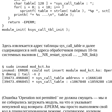
      char table[ 120 ] = "sys_call_table : "; 

      for( i = 0; i < 10; i++ ) 

         sprintf( table + strlen( table ), "%p ", sct[ 
      printk( "+ %s ...\n", table ); 

   } 

   return -EPERM; 

} 

Здесь извлекается адрес таблицы sys_call_table и далее
содержащиеся в ней адреса обработчиков первых 10-ти
системных вызовов (__NR_restart_syscall … __NR_link):
$ sudo insmod mod_kct.ko 

insmod: ERROR: could not insert module mod_kct.ko: Oper
$ dmesg | tail -n 2 

[39473.496040] + sys_call_table address = c1666140 

(Ошибка 'Operation not permitted ' не должна смущать — мы и
не собирались загружать модуль, на что и указывает
ненулевой код возврата -EPERM, мы просто выполняем свой
код в привилегированном режиме, супервизоре, нулевом