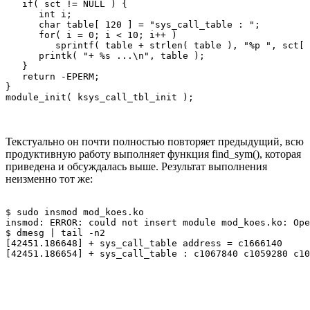
   if( sct != NULL ) { 

      int i; 

      char table[ 120 ] = "sys_call_table : "; 

      for( i = 0; i < 10; i++ ) 

         sprintf( table + strlen( table ), "%p ", sct[ 
      printk( "+ %s ...\n", table ); 

   } 

   return -EPERM; 

} 

Текстуально он почти полностью повторяет предыдущий, всю
продуктивную работу выполняет функция find_sym(), которая
приведена и обсуждалась выше. Результат выполнения
неизменно тот же:
$ sudo insmod mod_koes.ko 

insmod: ERROR: could not insert module mod_koes.ko: Ope
$ dmesg | tail -n2 

[42451.186648] + sys_call_table address = c1666140 
