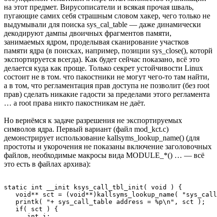
на этот предмет. Вирусописатели и всякая прочая шваль,
пугающие самих себя страшным словом хакер, чего только не
выдумывали для поиска sys_cal_table — даже динамически
декодируют дампы двоичных фрагментов памяти,
занимаемых ядром, проделывая сканирование участков
памяти ядра (в поисках, например, позиции sys_close(), которй
экспортируется всегда). Как будет сейчас показано, всё это
делается куда как проще. Только секрет устойчивости Linux
состоит не в том. что пакостники не могут чего-то там найти,
а в том, что регламентация прав доступа не позволит (без root
прав) сделать никакие гадости за пределами этого регламента
… а root права никто пакостникам не даёт.
Но вернёмся к задаче разрешения не экспортируемых
символов ядра. Первый вариант (файл mod_kct.c)
демонстрирует использование kallsyms_lookup_name() (для
простоты и укорочения не показаны включение заголовочных
файлов, необходимые макросы вида MODULE_*() … — всё
это есть в файлах архива):
static int __init ksys_call_tbl_init( void ) { 

   void** sct = (void**)kallsyms_lookup_name( "sys_call
   printk( "+ sys_call_table address = %p\n", sct ); 

   if( sct ) { 

      int i; 
