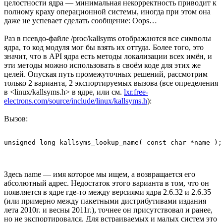
целостности ядра — минимальная некорректность приводит к
полному краху операционной системы, иногда при этом она
даже не успевает сделать сообщение: Oops…
Раз в псевдо-файле /proc/kallsyms отображаются все символы
ядра, то код модуля мог бы взять их оттуда. Более того, это
значит, что в API ядра есть методы локализации всех имён, и
эти методы можно использовать в своём коде для этих же
целей. Опуская путь промежуточных решений, рассмотрим
только 2 варианта, 2 экспортируемых вызова (все определения
в <linux/kallsyms.h> в ядре, или см.
lxr.free-
electrons.com/source/include/linux/kallsyms.h
):
Вызов:
Здесь name — имя которое мы ищем, а возвращается его
абсолютный адрес. Недостаток этого варианта в том, что он
появляется в ядре где-то между версиями ядра 2.6.32 и 2.6.35
(или примерно между пакетными дистрибутивами издания
лета 2010г. и весны 2011г.), точнее он присутствовал и ранее,
но не экспортировался. Для встраиваемых и малых систем это