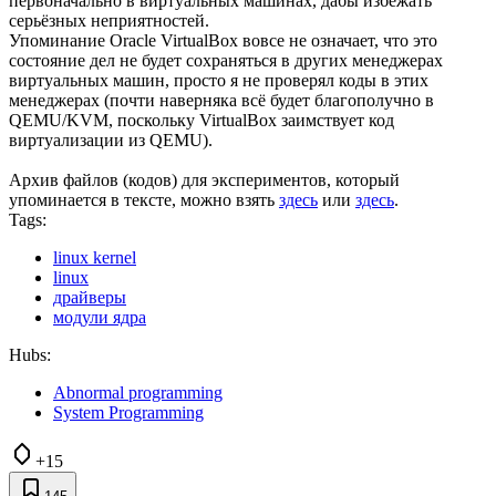
первоначально в виртуальных машинах, дабы избежать
серьёзных неприятностей.
Упоминание Oracle VirtualBox вовсе не означает, что это
состояние дел не будет сохраняться в других менеджерах
виртуальных машин, просто я не проверял коды в этих
менеджерах (почти наверняка всё будет благополучно в
QEMU/KVM, поскольку VirtualBox заимствует код
виртуализации из QEMU).
Архив файлов (кодов) для экспериментов, который
упоминается в тексте, можно взять
здесь
или
здесь
.
Tags:
linux kernel
linux
драйверы
модули ядра
Hubs:
Abnormal programming
System Programming
+15