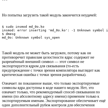
Но попытка загрузить такой модуль закончится неудачей:
$ sudo insmod md_0o.ko 

insmod: error inserting 'md_0o.ko': -1 Unknown symbol i
$ dmesg 

Такой модуль не может быть загружен, потому как он
противоречит правилам целостности ядра: содержит не
разрешённый внешний символ — этот символ не
экспортируется ядром для связывания (то-есть
предупреждение с точки зрения компилятора выглядит как
критическая ошибка с точки зрения разработчика).
Означает ли показанное выше, что только экспортируемые
символы ядра доступны в коде нашего модуля. Нет, это
означает только, что рекомендуемый способ связывания по
имени (по абсолютному адресу имени) применим только к
экспортируемым именам. Экспортирование обеспечивает ещё
один дополнительный рубеж контроля для обеспечения