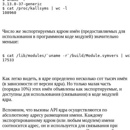
3.13.0-37-generic 

$ cat /proc/kallsyms | wc -l 

Число же экспортируемых ядром имён (предоставляемых для
использования в программном коде модулей) значительно
меньше:
$ cat /lib/modules/`uname -r`/build/Module.symvers | wc
Как легко видеть, в ядре определено несколько сот тысяч имён
(в зависимости от версии ядра). Но только малая часть
(порядка 10%) этих имён объявлены как экспортируемые, и
доступны для использования (связывания) в коде модулей
ядра.
Вспомним, что вызовы API ядра осуществляются по
абсолютному адресу размещения имени. Каждому
экспортированному ядром (или любым модулем) имени
соотносится адрес, он и используется для связывания при