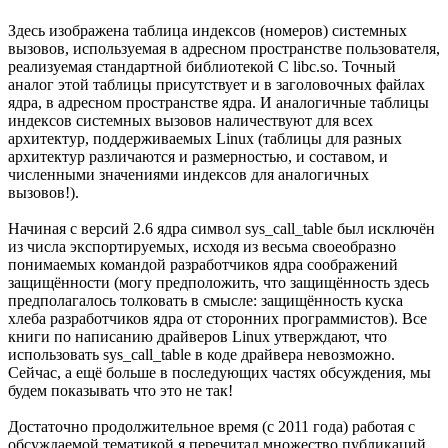
Здесь изображена таблица индексов (номеров) системных
вызовов, используемая в адресном пространстве пользователя,
реализуемая стандартной библиотекой C libc.so. Точный
аналог этой таблицы присутствует и в заголовочных файлах
ядра, в адресном пространстве ядра. И аналогичные таблицы
индексов системных вызовов наличествуют для всех
архитектур, поддерживаемых Linux (таблицы для разных
архитектур различаются и размерностью, и составом, и
численными значениями индексов для аналогичных
вызовов!).
Начиная с версий 2.6 ядра символ sys_call_table был исключён
из числа экспортируемых, исходя из весьма своеобразно
понимаемых командой разработчиков ядра соображений
защищённости (могу предположить, что защищённость здесь
предполагалось толковать в смысле: защищённость куска
хлеба разработчиков ядра от сторонних программистов). Все
книги по написанию драйверов Linux утверждают, что
использовать sys_call_table в коде драйвера невозможно.
Сейчас, а ещё больше в последующих частях обсуждения, мы
будем показывать что это не так!
Достаточно продолжительное время (с 2011 года) работая с
обсуждаемой тематикой я перечитал множество публикаций