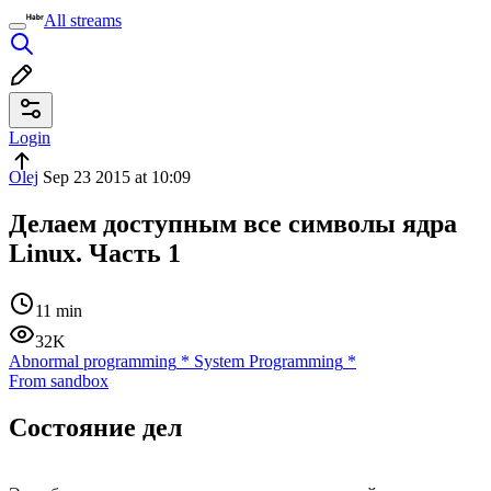
All streams
Login
Olej
Sep 23 2015 at 10:09
Делаем доступным все символы ядра
Linux. Часть 1
11 min
32K
Abnormal programming
*
System Programming
*
From sandbox
Состояние дел