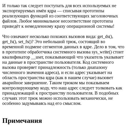
И только так следует поступать для всех используемых не
экспортируемых имён ядра — списывая прототипы
реализующих функций из соответствующих заголовочных
файлов. Любое минимальное несоответствие прототипа
приведёт к немедленному краху операционной системы!
Что означают несколько похожих вызовов вида: get_ds(),
get_fs(), set_fs()? Это небольшой трюк, состоящий во
временной подмене сегментов данных в ядре. Дело в том, что
в прототипе обработчика системного вызова sys_write() стоит
квалификатор __user, показывающий что указатель указывает
на данные в пространстве пользователя. Код системного
вызова проверяет принадлежность (только диапазону
численного значения адреса), и если адрес указывает на
область пространства ядра (как в нашем случае) вызовет
аварийное завершение. Таким трюком мы показываем
контролирующему коду, что наш адрес следует толковать как
принадлежащий к пространству пользователя. В подобных
случаях этот трюк можно использовать механически, не
особенно задумываясь над его смыслом.
Примечания