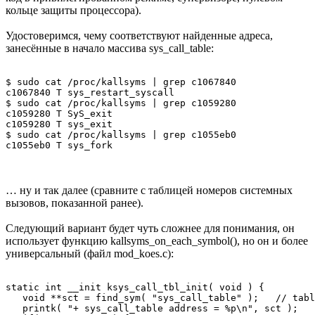
кольце защиты процессора).
Удостоверимся, чему соответствуют найденные адреса,
занесённые в начало массива sys_call_table:
$ sudo cat /proc/kallsyms | grep c1067840 

c1067840 T sys_restart_syscall 

$ sudo cat /proc/kallsyms | grep c1059280 

c1059280 T SyS_exit 

c1059280 T sys_exit 

$ sudo cat /proc/kallsyms | grep c1055eb0 

… ну и так далее (сравните с таблицей номеров системных
вызовов, показанной ранее).
Следующий вариант будет чуть сложнее для понимания, он
использует функцию kallsyms_on_each_symbol(), но он и более
универсальный (файл mod_koes.c):
static int __init ksys_call_tbl_init( void ) { 

   void **sct = find_sym( "sys_call_table" );   // tabl
   printk( "+ sys_call_table address = %p\n", sct ); 
