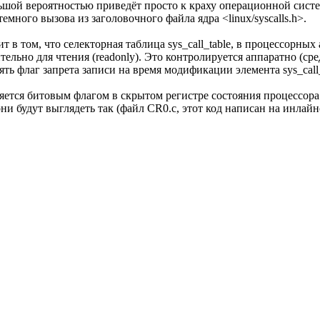
ьшой вероятностью приведёт просто к краху операционной систе
много вызова из заголовочного файла ядра <linux/syscalls.h>.
т в том, что селекторная таблица sys_call_table, в процессорных
ительно для чтения (readonly). Это контролируется аппаратно 
ь флаг запрета записи на время модификации элемента sys_call_t
ляется битовым флагом в скрытом регистре состояния процессо
они будут выглядеть так (файл CR0.c, этот код написан на инл