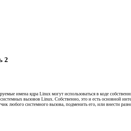
ь 2
руемые имена ядра Linux могут использоваться в коде собственн
х системных вызовов Linux. Собственно, это и есть основной и
к любого системного вызова, подменить его, или внести разно