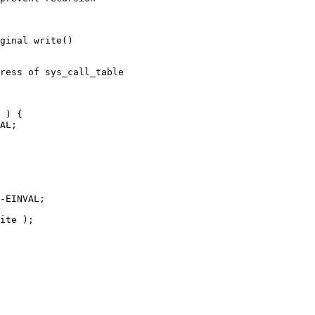
ginal write() 

ress of sys_call_table 

 ) { 

AL; 

-EINVAL; 

ite ); 
