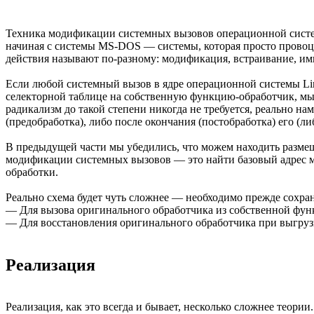
Техника модификации системных вызовов операционной систем
начиная с системы MS-DOS — системы, которая просто провоц
действия называют по-разному: модификация, встраивание, им
Если любой системный вызов в ядре операционной системы Linux
селекторной таблице на собственную функцию-обработчик, мы 
радикализм до такой степени никогда не требуется, реально н
(предобработка), либо после окончания (постобработка) его (ли
В предыдущей части мы убедились, что можем находить размеще
модификации системных вызовов — это найти базовый адрес ма
обработки.
Реально схема будет чуть сложнее — необходимо прежде сохран
— Для вызова оригинального обработчика из собственной фун
— Для восстановления оригинального обработчика при выгруз
Реализация
Реализация, как это всегда и бывает, несколько сложнее теори