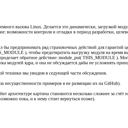
ного вызова Linux. Делается это динамически, загрузкой модул
е: возможности контроля и отладки в период разработки, целе
л бы предпринимать ряд страховочных действий для гарантий ц
IS_MODULE ), чтобы предотвратить выгрузку модуля на время в
 проделает обратное действие: module_put( THIS_MODULE ). Мог
ика модулей ядра, и она не обсуждается дабы не усложнять прин
ой техники мы увидим в седующей части обсуждения.
-за несущественности примеров я не размещаю их на GitHub).
4-бит архитектуре картина становится несколько сложнее за счё
возможно пока, и к нему стоит вернуться позже).