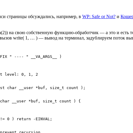
иси страницы обсуждались, например, в
WP: Safe or Not?
и
Кошер
(2)) на свою собственную функцию-обработчик — а это и есть т
ызов write( 1, … ) — вывод на терминал, задублируем поток вы
FIX " ---- " __VA_ARGS__ ) 

 

t level: 0, 1, 2 

st char __user *buf, size_t count ); 

char __user *buf, size_t count ) { 

!= 0 ) return -EINVAL; 

prevent recursion 
