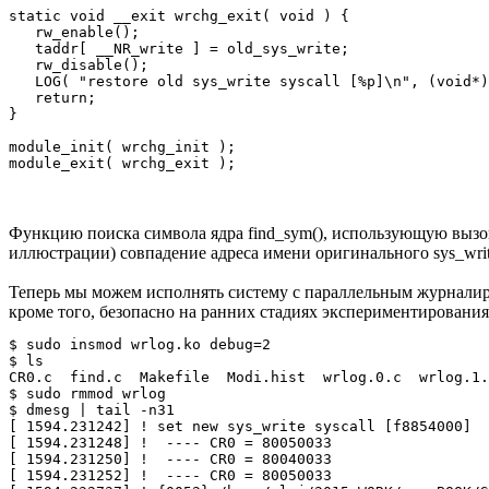
static void __exit wrchg_exit( void ) { 

   rw_enable(); 

   taddr[ __NR_write ] = old_sys_write; 

   rw_disable(); 

   LOG( "restore old sys_write syscall [%p]\n", (void*)
   return; 

} 

module_init( wrchg_init ); 

Функцию поиска символа ядра find_sym(), использующую вызов
иллюстрации) совпадение адреса имени оригинального sys_write
Теперь мы можем исполнять систему с параллельным журналиров
кроме того, безопасно на ранних стадиях экспериментировани
$ sudo insmod wrlog.ko debug=2 

$ ls 

CR0.c  find.c  Makefile  Modi.hist  wrlog.0.c  wrlog.1.
$ sudo rmmod wrlog 

$ dmesg | tail -n31 

[ 1594.231242] ! set new sys_write syscall [f8854000] 

[ 1594.231248] !  ---- CR0 = 80050033 

[ 1594.231250] !  ---- CR0 = 80040033 

[ 1594.231252] !  ---- CR0 = 80050033 
