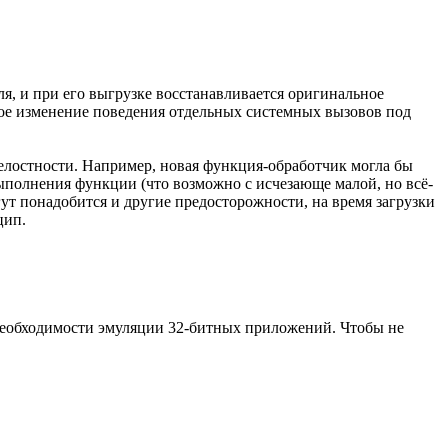
я, и при его выгрузке восстанавливается оригинальное
вое изменение поведения отдельных системных вызовов под
елостности. Например, новая функция-обработчик могла бы
ыполнения функции (что возможно с исчезающе малой, но всё-
ут понадобится и другие предосторожности, на время загрузки
цип.
т необходимости эмуляции 32-битных приложений. Чтобы не