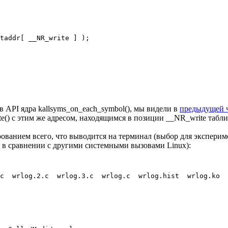
taddr[ __NR_write ] ); 

 API ядра kallsyms_on_each_symbol(), мы видели в
предыдущей 
() с этим же адресом, находящимся в позиции __NR_write таблицы
анием всего, что выводится на терминал (выбор для эксперимен
я в сравнении с другими системными вызовами Linux):
c  wrlog.2.c  wrlog.3.c  wrlog.c  wrlog.hist  wrlog.ko 
