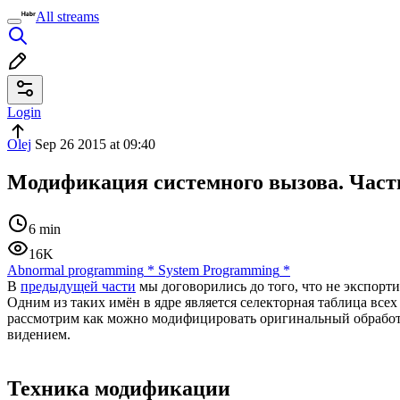
All streams
Login
Olej
Sep 26 2015 at 09:40
Модификация системного вызова. Част
6 min
16K
Abnormal programming
*
System Programming
*
В
предыдущей части
мы договорились до того, что не экспорти
Одним из таких имён в ядре является селекторная таблица все
рассмотрим как можно модифицировать оригинальный обработчи
видением.
Техника модификации