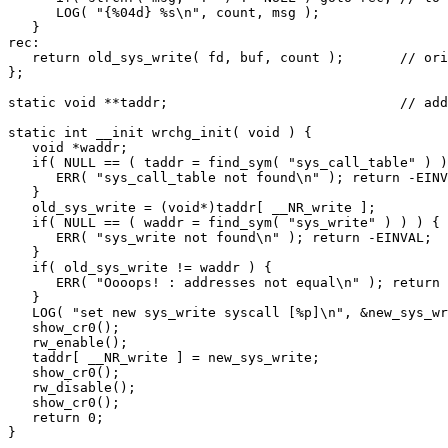
      LOG( "{%04d} %s\n", count, msg ); 

   } 

rec: 

   return old_sys_write( fd, buf, count );       // ori
};

static void **taddr;                             // add
static int __init wrchg_init( void ) { 

   void *waddr; 

   if( NULL == ( taddr = find_sym( "sys_call_table" ) )
      ERR( "sys_call_table not found\n" ); return -EINV
   } 

   old_sys_write = (void*)taddr[ __NR_write ]; 

   if( NULL == ( waddr = find_sym( "sys_write" ) ) ) { 

      ERR( "sys_write not found\n" ); return -EINVAL; 

   } 

   if( old_sys_write != waddr ) { 

      ERR( "Oooops! : addresses not equal\n" ); return 
   } 

   LOG( "set new sys_write syscall [%p]\n", &new_sys_wr
   show_cr0(); 

   rw_enable(); 

   taddr[ __NR_write ] = new_sys_write; 

   show_cr0(); 

   rw_disable(); 

   show_cr0(); 

   return 0; 

} 
