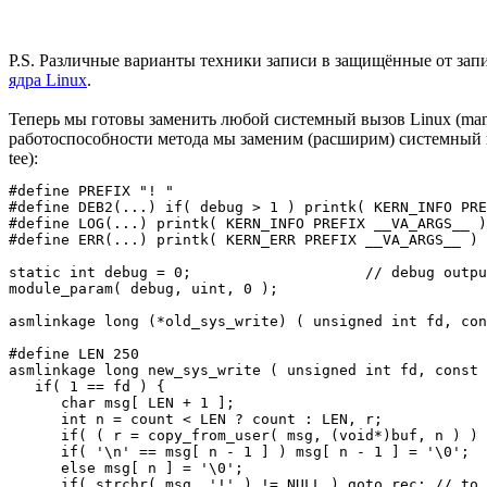
P.S. Различные варианты техники записи в защищённые от зап
ядра Linux
.
Теперь мы готовы заменить любой системный вызов Linux (man
работоспособности метода мы заменим (расширим) системный в
tee):
#define PREFIX "! " 

#define DEB2(...) if( debug > 1 ) printk( KERN_INFO PRE
#define LOG(...) printk( KERN_INFO PREFIX __VA_ARGS__ )
#define ERR(...) printk( KERN_ERR PREFIX __VA_ARGS__ ) 

static int debug = 0;                    // debug outpu
module_param( debug, uint, 0 ); 

asmlinkage long (*old_sys_write) ( unsigned int fd, con
#define LEN 250 

asmlinkage long new_sys_write ( unsigned int fd, const 
   if( 1 == fd ) { 

      char msg[ LEN + 1 ]; 

      int n = count < LEN ? count : LEN, r; 

      if( ( r = copy_from_user( msg, (void*)buf, n ) ) 
      if( '\n' == msg[ n - 1 ] ) msg[ n - 1 ] = '\0'; 

      else msg[ n ] = '\0'; 

      if( strchr( msg, '!' ) != NULL ) goto rec; // to 