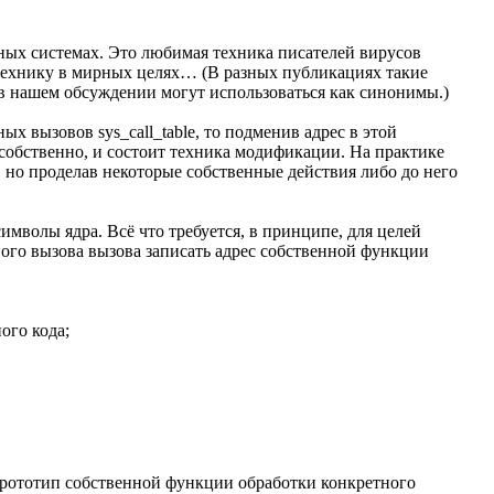
ых системах. Это любимая техника писателей вирусов
 технику в мирных целях… (В разных публикациях такие
в нашем обсуждении могут использоваться как синонимы.)
х вызовов sys_call_table, то подменив адрес в этой
собственно, и состоит техника модификации. На практике
 но проделав некоторые собственные действия либо до него
мволы ядра. Всё что требуется, в принципе, для целей
ного вызова вызова записать адрес собственной функции
ого кода;
ь прототип собственной функции обработки конкретного