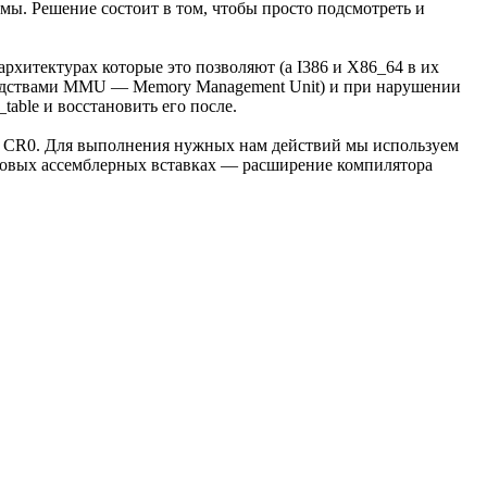
мы. Решение состоит в том, чтобы просто подсмотреть и
 архитектурах которые это позволяют (а I386 и X86_64 в их
(средствами MMU — Memory Management Unit) и при нарушении
able и восстановить его после.
ра CR0. Для выполнения нужных нам действий мы используем
айновых ассемблерных вставках — расширение компилятора