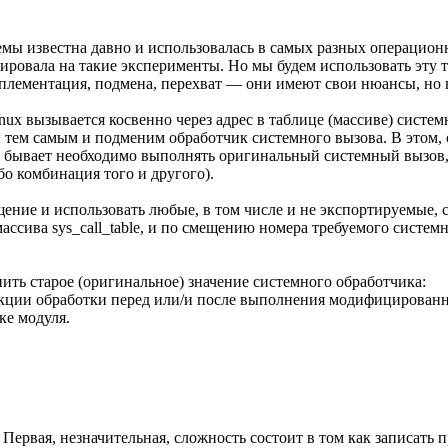
ы известна давно и использовалась в самых разных операционн
ировала на такие эксперименты. Но мы будем использовать эту
плементация, подмена, перехват — они имеют свои нюансы, но 
 вызывается косвенно через адрес в таблице (массиве) системны
тем самым и подменим обработчик системного вызова. В этом, 
ам бывает необходимо выполнять оригинальный системный вызов,
бо комбинация того и другого).
ние и использовать любые, в том числе и не экспортируемые, си
ссива sys_call_table, и по смещению номера требуемого систем
ить старое (оригинальное) значение системного обработчика:
кции обработки перед или/и после выполнения модифицированн
ке модуля.
и. Первая, незначительная, сложность состоит в том как записат