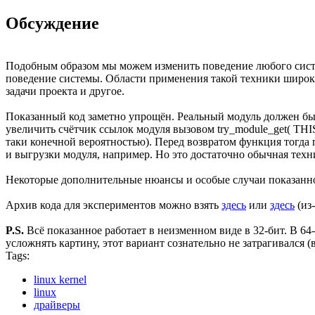
Обсуждение
Подобным образом мы можем изменить поведение любого систем
поведение системы. Области применения такой техники широки
задачи проекта и другое.
Показанный код заметно упрощён. Реальный модуль должен бы
увеличить счётчик ссылок модуля вызовом try_module_get( TH
таки конечной вероятностью). Перед возвратом функция тогда
и выгрузки модуля, например. Но это достаточно обычная техн
Некоторые дополнительные нюансы и особые случаи показанн
Архив кода для экспериментов можно взять
здесь
или
здесь
(из
P.S.
Всё показанное работает в неизменном виде в 32-бит. В 6
усложнять картину, этот вариант сознательно не затрагивался (
Tags:
linux kernel
linux
драйверы