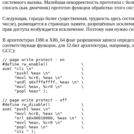
системного вызова. Малейшая некорректность прототипа с бол
списать (как двоечник) прототип функции обработки этого систе
Следующая, гораздо более существенная, трудность здесь состои
числе), размещается в страницах памяти, разрешённых исключ
прав доступа возбуждается исключение. Поэтому нам нужно снят
В архитектурах I386 и X86_64 флаг разрешения записи опреде
соответствующе функции, для 32-бит архитектуры, например, 
GCC):
// page write protect - on

#define rw_enable()              \

asm( "cli \n"                    \

     "pushl %eax \n"             \

     "movl %cr0, %eax \n"        \

     "andl $0xfffeffff, %eax \n" \

     "movl %eax, %cr0 \n"        \

     "popl %eax" );

// page write protect - off

#define rw_disable()             \

asm( "pushl %eax \n"             \

     "movl %cr0, %eax \n"        \

     "orl $0x00010000, %eax \n"  \

     "movl %eax, %cr0 \n"        \

     "popl %eax \n"              \
