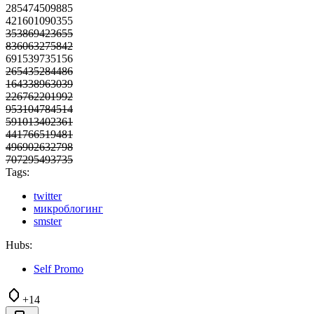
285474509885
421601090355
353869423655
836063275842
691539735156
265435284486
164338963039
226762201992
953104784514
591013402361
441766519481
496902632798
707295493735
Tags:
twitter
микроблогинг
smster
Hubs:
Self Promo
+14