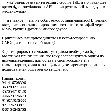
— уже реализована интеграция с Google Talk, а в ближайшее
время будет опубликован API и прикручены гейты к другим
мессенджерам.
— и главное — мы не собираемся останавливаться! В планах
введение геопозиционирования, постинг фотографий через
MMS, группы друзей и многое другое.
Приглашаем вас присоединиться к бета-тестированию
СМСтера и внести свой вклад!
Зарегистрироваться можно
тут
, правда необходимо будет
ввести код приглашения, поэтому воспользуйтесь одним из
нижеприведенных или оставьте свои координаты в
комментариях, я или кто-нибудь из уже зарегистрированных
пользователей обязательно вышлет его.
Инвайт-коды:
941416708396
363289271444
357054718128
446629726679
915872826333
821726233871
838103646706