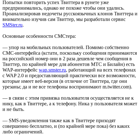
Попытки повторить успех Твиттера в рунете уже
предпринимались, однако не похоже чтобы они удались.
Проанализировав недочеты русскоязычных клонов Твиттера и
внимательно изучив сам Твиттер, мы разработали сервис
SMSter.ru
.
Основные особенности СМСтера:
— упор на мобильных пользователей. Помимо собственно
СМС-интерфейса (кстати, поскольку сообщения принимаются
на российский номер они в 2 раза дешевле чем сообщения в
Твиттер, по крайней мере для абонентов МТС и Билайн) есть
WAP-интерфейс
wap.smster.ru
, работающий на всех телефонах
с WAP 2.0 и предоставляющий практически все возможности,
которые имеет веб-версия (в отличие от Твиттера, где они
урезаны; да и не все телефоны воспринимают m.twitter.com).
— в связи с этим привязка пользователя осуществляется не к
нику, как в Твиттере, а к телефону. Ника у пользователя может
и не быть.
— SMS-уведомления также как в Твиттере приходят
совершенно бесплатно, и (по крайней мере пока) без каких
либо ограничений.