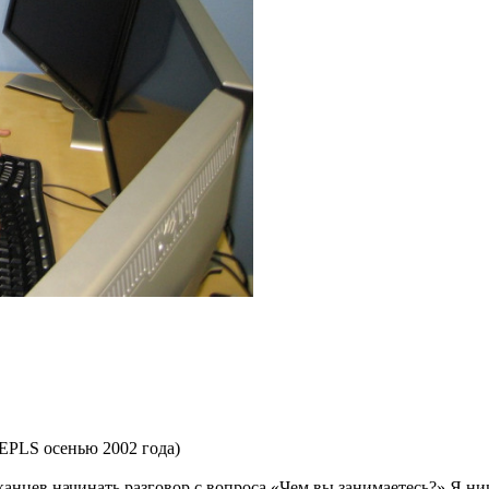
NEPLS осенью 2002 года)
анцев начинать разговор с вопроса «Чем вы занимаетесь?» Я ни