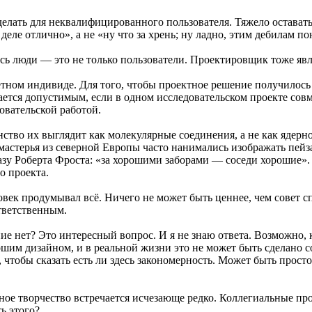
делать для неквалифицированного пользователя. Тяжело оставать
деле отлично», а не «ну что за хрень; ну ладно, этим дебилам по
сь люди — это не только пользователи. Проектировщик тоже явл
ретном индивиде. Для того, чтобы проектное решение получилось
ется допустимым, если в одном исследовательском проекте совме
овательской работой.
ство их выглядит как молекулярные соединения, а не как ядерно
астерья из северной Европы часто нанимались изображать пейза
зу Роберта Фроста: «за хорошими заборами — соседи хорошие». 
о проекта.
овек продумывал всё. Ничего не может быть ценнее, чем совет с
тветственным.
ие нет? Это интересный вопрос. И я не знаю ответа. Возможно, 
ошим дизайном, и в реальной жизни это не может быть сделано 
 чтобы сказать есть ли здесь закономерность. Может быть просто
тивное творчество встречается исчезающе редко. Коллегиальные
ь этого?