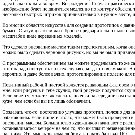
идея была открыта во время Возрождения. Сейчас практически
изображение будет не двигаться медленно по контуру объекта,
несколько быстрых штрихов приблизительно в нужном месте, и
Во многих областях искусства для создания прототипов с дав
бумаге. Статуи для отливки в бронзе предварительно вылепл
масштабе в виде деревянных моделей.
Что сделало рисование маслом таким перспективным, когда он
можно было сделать черновой рисунок, но вы не были привязан
С программным обеспечением вы можете проделывать то же сам
что так надо поступать во всех случаях, когда это возможно. 
вероятно, и даже более важно, прототипирование полезно для 
Позитивный рабочий настрой является решающим фактором в п
мне: если рисуешь и тебе скучно, твой рисунок получится ску
Если хочется, можете так сделать, но если на середине вам ста
хуже, чем если бы вы их лишь обозначили.
Создавать что-то, постепенно улучшая прототип, полезно для н
работающим. Если пишете что-то, что может быть проверено в т
рисовании маслом. Большинство художников начинают с расплыв
останавливаться вечером на чем-то, что выглядит незавершённы
над ним». Эта мысль знакома любому, кто разрабатывал ПО.