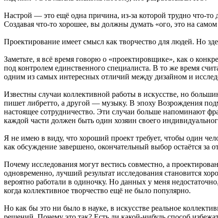
Настрой — это ещё одна причина, из-за которой трудно что-то 
Создавая что-то хорошее, вы должны думать «ого, это на самом 
Проектирование имеет смысл как творчество для людей. Но зде
Заметьте, я всё время говорю о «проектировщике», как о конк
под контролем единственного специалиста. В то же время счита
одним из самых интересных отличий между дизайном и исслед
Известны случаи коллективной работы в искусстве, но большин
пишет либретто, а другой — музыку. В эпоху Возрождения подм
настоящее сотрудничество. Эти случаи больше напоминают фра
каждой части должен быть один хозяин своего индивидуальног
Я не имею в виду, что хороший проект требует, чтобы один чел
как обсуждение завершено, окончательный выбор остаётся за о
Почему исследования могут вестись совместно, а проектирован
одновременно, лучший результат исследования становится хор
вероятно работали в одиночку. Но данных у меня недостаточно,
когда коллективное творчество ещё не было популярно.
Но как бы это ни было в науке, в искусстве реальное коллек
решений. Почему это так? Есть ли какой-нибудь способ избежат