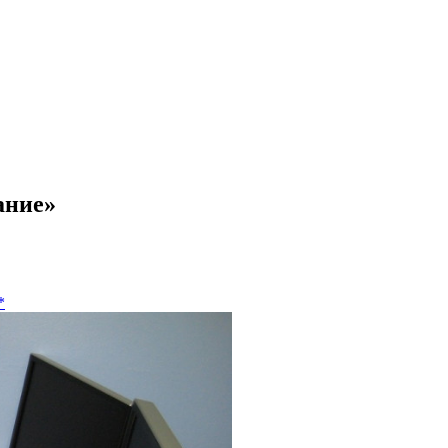
ание»
*