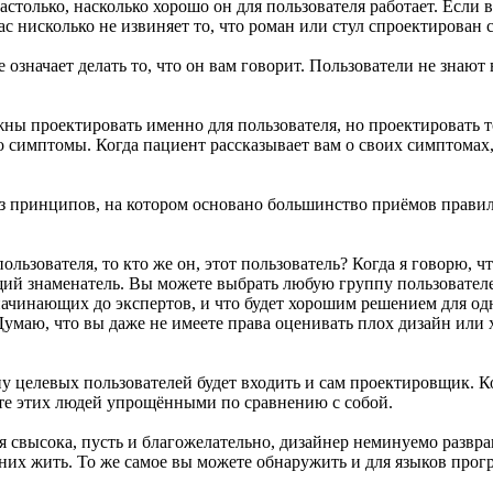
астолько, насколько хорошо он для пользователя работает. Если 
Вас нисколько не извиняет то, что роман или стул спроектирова
е означает делать то, что он вам говорит. Пользователи не знают
ны проектировать именно для пользователя, но проектировать то,
 симптомы. Когда пациент рассказывает вам о своих симптомах, 
из принципов, на котором основано большинство приёмов правил
ьзователя, то кто же он, этот пользователь? Когда я говорю, ч
ий знаменатель. Вы можете выбрать любую группу пользователей
 начинающих до экспертов, и что будет хорошим решением для о
умаю, что вы даже не имеете права оценивать плох дизайн или
пу целевых пользователей будет входить и сам проектировщик. Ко
ете этих людей упрощёнными по сравнению с собой.
ля свысока, пусть и благожелательно, дизайнер неминуемо развр
х жить. То же самое вы можете обнаружить и для языков програм