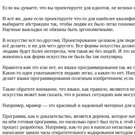
Если вы думаете, что вы проектируете для идиотов, не велики 
И всё же, даже если проектируете что-то для наиболее квалиф
выбираете абстракции так, чтобы людям их было легко понимат
Научные выкладки не обязаны быть эргономичными.
В искусстве всё по-другому. Проектирование целиком для людей
всё делаете, и ни для чего другого. Все формы искусства дол
людьми будет более интересна, чем такая же без людей. И это 
живопись как форма искусства не была бы так популярна.
Нравится вам это или нет, но языки программирования так же 
Какие-то идеи ухватываются людьми легко, а какие-то нет. На
делает языки программирования полезным изобретением; если
Также обратите внимание, что языки, как правило, являются 
искусства может вам сказать, что в разных ситуациях вам могу
Например, мрамор — это красивый и надежный материал для оф
Программа, как и доказательство, является деревом, которое на
на нём готовая программа, но насколько прост был путь к это
процесс разработки. Например, как-то раз я написал нескольк
написание заняло часы отвратительного кодирования методом п