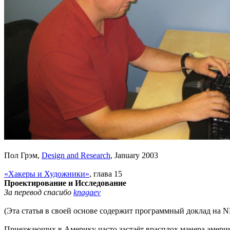
Пол Грэм,
Design and Research
, January 2003
«Хакеры и Художники»
, глава 15
Проектирование и Исследование
За перевод спасибо
knagaev
(Эта статья в своей основе содержит программный доклад на 
Приезжающих в Америку часто застаёт врасплох манера америк