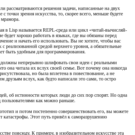
ли рассматриваются решения задачи, написанные на двух
с точки зрения искусства, то, скорее всего, меньше будете
 мрамора.
ая в Lisp называется REPL-среда или цикл «читай-вычисляй-
 не будет хорошо работать в языках, где вы обязаны перед
ение и начать его использовать. Вы не хотите, чтобы вас
 с реализованной средой верхнего уровня, а обязательные
ожет быть удобным для программирования.
Вы должны непрерывно шлифовать свои идеи с реальными
то она читала их вслух своей семье. Вот почему она никогда
исутствовала, но была вплетена в повествование, а не
м друзьям вслух, как будто написали это сами, то остро
дей, об истинности которых люди до сих пор спорят. Но одна
д пользователями как можно раньше.
ототип и потом постепенно совершенствовать его, вы можете
пт катастрофы. Этот путь привёл к саморазрушению
стве повсюду. К примеру, в изобразительном искусстве эта