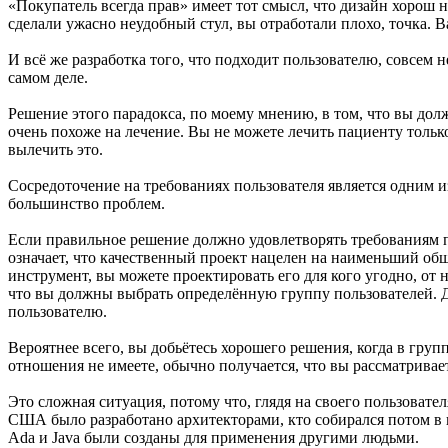
«Покупатель всегда прав» имеет тот смысл, что дизайн хорош н
сделали ужасно неудобный стул, вы отработали плохо, точка. 
И всё же разработка того, что подходит пользователю, совсем н
самом деле.
Решение этого парадокса, по моему мнению, в том, что вы долж
очень похоже на лечение. Вы не можете лечить пациенту только
вылечить это.
Сосредоточение на требованиях пользователя является одним 
большинство проблем.
Если правильное решение должно удовлетворять требованиям пол
означает, что качественный проект нацелен на наименьший общ
инструмент, вы можете проектировать его для кого угодно, от
что вы должны выбрать определённую группу пользователей. Д
пользователю.
Вероятнее всего, вы добьётесь хорошего решения, когда в груп
отношения не имеете, обычно получается, что вы рассматрива
Это сложная ситуация, потому что, глядя на своего пользовате
США было разработано архитекторами, кто собирался потом в ни
Ada и Java были созданы для применения другими людьми.