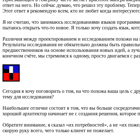
ответ на него. Но сейчас думаю, что решил эту проблему. Тепе
Этот ответ я рекомендую всем, кто не любит когда интересуютс
Я не считаю, что занимаюсь исследованиями языков программир
пытаюсь открыть что-то новое. Я только хочу создать язык, ко
Различия между проектированием и исследованием похожи на 
Результаты исследования не обязательно должны быть правильн
предшественников на основе использования новых идей, а лучш
конечном счёте, мы стремимся к одному, просто двигаемся с ра
Сегодня я хочу поговорить о том, на что похожа ваша цель с д
тему для исследования?
Наибольшее отличие состоит в том, что вы больше сосредотачив
хороший архитектор начинает не с создания решения, которое 
Обратите внимание, я сказал «их потребностей», а не «их пож
скорую руку всего, чего только клиент не пожелает.