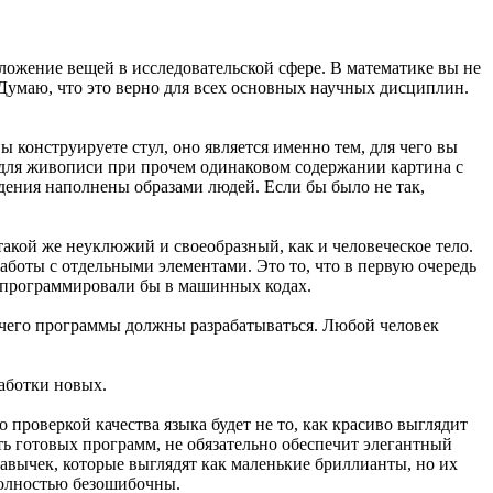
.
оложение вещей в исследовательской сфере. В математике вы не
 Думаю, что это верно для всех основных научных дисциплин.
ы конструируете стул, оно является именно тем, для чего вы
, для живописи при прочем одинаковом содержании картина с
ждения наполнены образами людей. Если бы было не так,
такой же неуклюжий и своеобразный, как и человеческое тело.
работы с отдельными элементами. Это то, что в первую очередь
о программировали бы в машинных кодах.
и чего программы должны разрабатываться. Любой человек
аботки новых.
о проверкой качества языка будет не то, как красиво выглядит
сть готовых программ, не обязательно обеспечит элегантный
авычек, которые выглядят как маленькие бриллианты, но их
 полностью безошибочны.