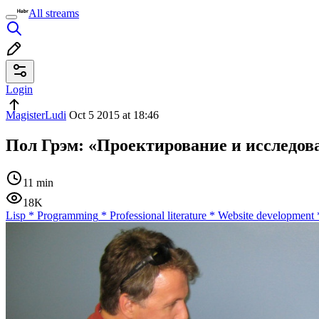
All streams
Login
MagisterLudi
Oct 5 2015 at 18:46
Пол Грэм: «Проектирование и исследов
11 min
18K
Lisp
*
Programming
*
Professional literature
*
Website development