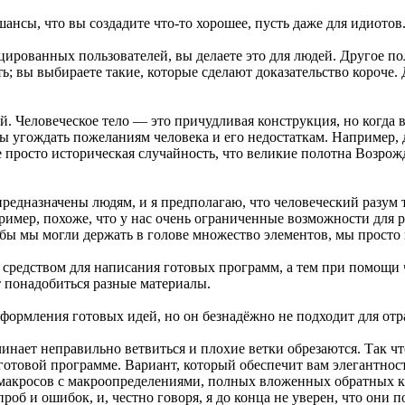
шансы, что вы создадите что-то хорошее, пусть даже для идиотов
ицированных пользователей, вы делаете это для людей. Другое п
ь; вы выбираете такие, которые сделают доказательство короче.
. Человеческое тело — это причудливая конструкция, но когда в
жны угождать пожеланиям человека и его недостаткам. Например
не просто историческая случайность, что великие полотна Возро
предназначены людям, и я предполагаю, что человеческий разум 
пример, похоже, что у нас очень ограниченные возможности для 
 бы мы могли держать в голове множество элементов, мы прост
не средством для написания готовых программ, а тем при помощ
т понадобиться разные материалы.
ормления готовых идей, но он безнадёжно не подходит для отр
чинает неправильно ветвиться и плохие ветки обрезаются. Так чт
й готовой программе. Вариант, который обеспечит вам элегантно
о макросов с макроопределениями, полных вложенных обратных к
роб и ошибок, и, честно говоря, я до конца не уверен, что они