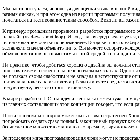
Мы часто поступаем, используя для оценки языка внешний вид
разных языках, и при этом одна из версий программы получилас
полагаться на тестирование таким способом. Вряд ли вы захот
К примеру, громадным прорывом в разработке программного обе
печатай» (read-eval-print loop). И когда такая среда реализует
использованием объявить переменные. Когда вы просто набирает
заставляли сначала объявить тип x. Вы можете оспорить каждо
объявления типов не совместимы с этой средой, то ни один из
На практике, чтобы добиться хорошего дизайна вы должны ста
пользователями, особенно на первоначальных этапах. Одной из
не потакала своим слабостям и не впадала в эстетствующие оп
приляпана поверх, как этикетка.) Если откроете среднестатисти
почувствуете, чего это стоит читающему.
В мире разработки ПО эта идея известна как «Чем хуже, тем л
из главных составляющих этой концепции говорит, что если р
Противоположный подход может быть назван стратегией Хэйл М
попробовать создать сразу полный, законченный продукт как о
бесчисленное множество стартапов во время пузыря доткомов. Я
За пределами мира программирования люди могут не представля