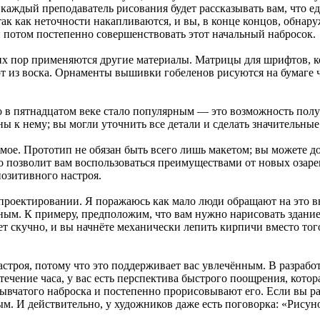
 каждый преподаватель рисования будет рассказывать вам, что 
 так как неточности накапливаются, и вы, в конце концов, обнар
 потом постепенно совершенствовать этот начальный набросок.
них пор применяются другие материалы. Матрицы для шрифтов, к
яют из воска. Орнаменты вышивки гобеленов рисуются на бумаг
о в пятнадцатом веке стало популярным — это возможность пол
ы к нему; вы могли уточнить все детали и сделать значительные
ое. Прототип не обязан быть всего лишь макетом; вы можете д
Это позволит вам воспользоваться преимуществами от новых озар
позитивного настроя.
роектировании. Я поражаюсь как мало люди обращают на это в
чным. К примеру, предположим, что вам нужно нарисовать здани
нет скучно, и вы начнёте механически лепить кирпичи вместо тог
астроя, потому что это поддерживает вас увлечённым. В разрабо
ечение часа, у вас есть перспектива быстрого поощрения, котора
чатого наброска и постепенно прорисовывают его. Если вы рабо
м. И действительно, у художников даже есть поговорка: «Рисуно