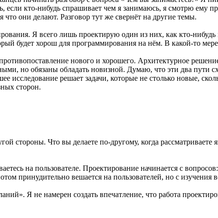
рь, если кто-нибудь спрашивает чем я занимаюсь, я смотрю ему 
я что они делают. Разговор тут же свернёт на другие темы.
ования. Я всего лишь проектирую один из них, как кто-нибудь 
торый будет хорош для программирования на нём. В какой-то мере
противопоставление нового и хорошего. Архитектурное решение
ыми, но обязаны обладать новизной. Думаю, что эти два пути с
ее исследование решает задачи, которые не столько новые, скол
зных сторон.
ругой стороны. Что вы делаете по-другому, когда рассматриваете
аетесь на пользователе. Проектирование начинается с вопросов: 
потом принудительно вешается на пользователей, но с изучения 
еланий». Я не намерен создать впечатление, что работа проекти