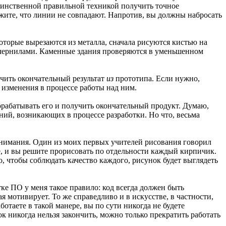
единственной правильной техникой получить точное
ужите, что линии не совпадают. Напротив, вы должны набросать
оторые вырезаются из металла, сначала рисуются кистью на
е чернилами. Каменные здания проверяются в уменьшенном
учить окончательный результат
из
прототипа. Если нужно,
 изменения в процессе работы над ним.
орабатывать его и получить окончательный продукт. Думаю,
ений, возникающих в процессе разработки. Но что, весьма
нимания. Один из моих первых учителей рисования говорил
е, и вы решите прорисовать по отдельности каждый кирпичик.
о, чтобы соблюдать качество каждого, рисунок будет выглядеть
тке ПО у меня такое правило: код всегда должен быть
я мотивирует. То же справедливо и в искусстве, в частности,
таете в такой манере, вы по сути никогда не будете
к никогда нельзя закончить, можно только прекратить работать