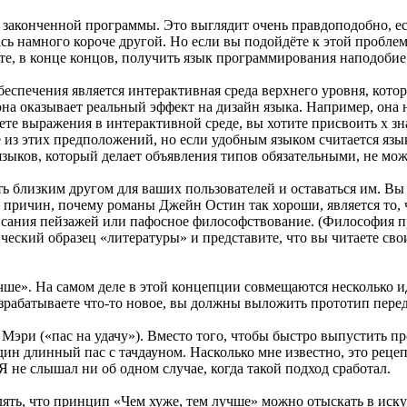
 законченной программы. Это выглядит очень правдоподобно, ес
ь намного короче другой. Но если вы подойдёте к этой проблеме 
ите, в конце концов, получить язык программирования наподобие
спечения является интерактивная среда верхнего уровня, котор
ся, она оказывает реальный эффект на дизайн языка. Например, она
е выражения в интерактивной среде, вы хотите присвоить x знач
е из этих предположений, но если удобным языком считается язык
 языков, который делает объявления типов обязательными, не м
ть близким другом для ваших пользователей и оставаться им. 
 причин, почему романы Джейн Остин так хороши, является то, ч
исания пейзажей или пафосное философствование. (Философия пр
ческий образец «литературы» и представите, что вы читаете свои
учше». На самом деле в этой концепции совмещаются несколько и
азрабатываете что-то новое, вы должны выложить прототип пере
эри («пас на удачу»). Вместо того, чтобы быстро выпустить пр
дин длинный пас с тачдауном. Насколько мне известно, это реце
 не слышал ни об одном случае, когда такой подход сработал.
ть, что принцип «Чем хуже, тем лучше» можно отыскать в искус