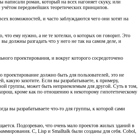
вы написали роман, который на всех нагоняет скуку, или
н с учётом передовейших теоретических принципов.
 всех возможностей, и часто заблуждаются чего они хотят на
 что ему нужно, а не те хотелки, о которых он говорит. Это
вы должны разгадать что у него не так на самом деле, и
ьного проектирования, и вокруг которого сосредоточено
то проектирование должно быть для пользователей, это не
, какую захотите. Если вы разрабатываете, к примеру,
дной группы, может быть неприемлемым для другой. Суть в том,
 хорош, кроме как по отношению к некоторому гипотетическому
гда вы разрабатываете что-то для группы, к которой сами
ащается. Подозреваю, что очень мало проектов жилых зданий в
мирования. C, Lisp и Smalltalk были созданы для себя. Cobol,