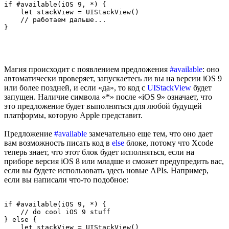
if #available(iOS 9, *) {

    let stackView = UIStackView()

    // работаем дальше...

Магия происходит с появлением предложения
#available
: оно
автоматически проверяет, запускаетесь ли вы на версии iOS 9
или более поздней, и если «да», то код с
UIStackView
будет
запущен. Наличие символа «*» после «iOS 9» означает, что
это предложение будет выполняться для любой будущей
платформы, которую Apple представит.
Предложение
#available
замечательно еще тем, что оно дает
вам возможность писать код в
else
блоке, потому что Xcode
теперь знает, что этот блок будет исполняться, если на
приборе версия iOS 8 или младше и сможет предупредить вас,
если вы будете использовать здесь новые APIs. Например,
если вы написали что-то подобное:
if #available(iOS 9, *) {

    // do cool iOS 9 stuff

} else {

    let stackView = UIStackView()
