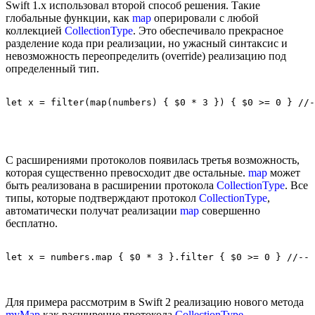
Swift 1.x использовал второй способ решения. Такие
глобальные функции, как
map
оперировали с любой
коллекцией
CollectionType
. Это обеспечивало прекрасное
разделение кода при реализации, но ужасный синтаксис и
невозможность переопределить (override) реализацию под
определенный тип.
С расширениями протоколов появилась третья возможность,
которая существенно превосходит две остальные.
map
может
быть реализована в расширении протокола
CollectionType
. Все
типы, которые подтверждают протокол
CollectionType
,
автоматически получат реализации
map
совершенно
бесплатно.
Для примера рассмотрим в Swift 2 реализацию нового метода
myMap
как расширение протокола
CollectionType
.