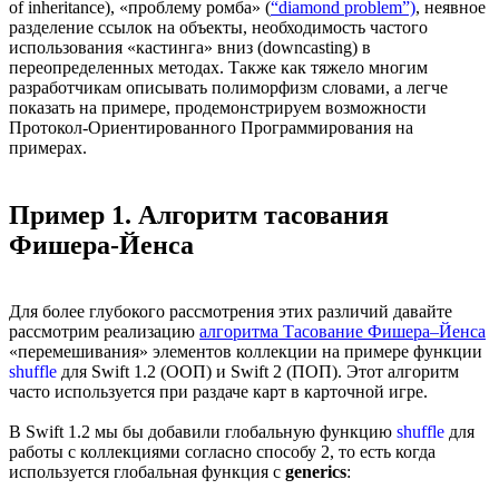
of inheritance), «проблему ромба» (
“diamond problem”)
, неявное
разделение ссылок на объекты, необходимость частого
использования «кастинга» вниз (downcasting) в
переопределенных методах. Также как тяжело многим
разработчикам описывать полиморфизм словами, а легче
показать на примере, продемонстрируем возможности
Протокол-Ориентированного Программирования на
примерах.
Пример 1. Алгоритм тасования
Фишера-Йенса
Для более глубокого рассмотрения этих различий давайте
рассмотрим реализацию
алгоритма Тасование Фишера–Йенса
«перемешивания» элементов коллекции на примере функции
shuffle
для Swift 1.2 (OOП) и Swift 2 (ПОП). Этот алгоритм
часто используется при раздаче карт в карточной игре.
В Swift 1.2 мы бы добавили глобальную функцию
shuffle
для
работы с коллекциями согласно способу 2, то есть когда
используется глобальная функция с
generics
: