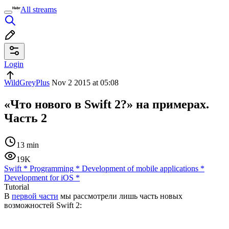
All streams
Login
WildGreyPlus
Nov 2 2015 at 05:08
«Что нового в Swift 2?» на примерах.
Часть 2
13 min
19K
Swift
*
Programming
*
Development of mobile applications
*
Development for iOS
*
Tutorial
В
первой части
мы рассмотрели лишь часть новых
возможностей Swift 2: