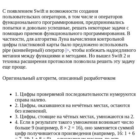
C появлением Swift и возможности создания
пользовательских операторов, в том числе и операторов
функционального программирования, предпринимались
попытки и довольно успешные, решать некоторые задачи с
помощью приемов функционального программирования. В
частности, для алгоритма Луна вычисления контрольной
цифры пластиковой карты было предложено использовать
pipe (конвейерный) оператор
|>
, чтобы избежать надоедливого
метания между функциями и методами. Но вышел Swift 2 и
техника расширения протоколов позволила решить эту задачу
еще проще.
Оригинальный алгоритм, описанный разработчиком
1. Цифры проверяемой последовательности нумеруются
справа налево.
2. Цифры, оказавшиеся на нечётных местах, остаются
без изменений.
3. Цифры, стоящие на чётных местах, умножаются на 2.
4. Если в результате такого умножения возникает число
больше 9 (например, 8 × 2 = 16), оно заменяется суммой
цифр получившегося произведения (например, 16: 1 + 6
= 7, 18: 1 + 8 = 9)— однозначным числом, то есть