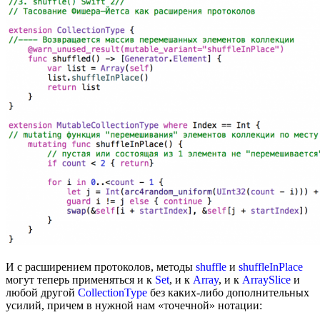
И с расширением протоколов, методы
shuffle
и
shuffleInPlace
могут теперь применяться и к
Set
, и к
Array
, и к
ArraySlice
и
любой другой
CollectionType
без каких-либо дополнительных
усилий, причем в нужной нам «точечной» нотации: