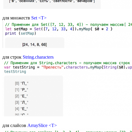
для множеств
Set <T>
для строк
String.characters
для слайcов
ArraySlice <T>