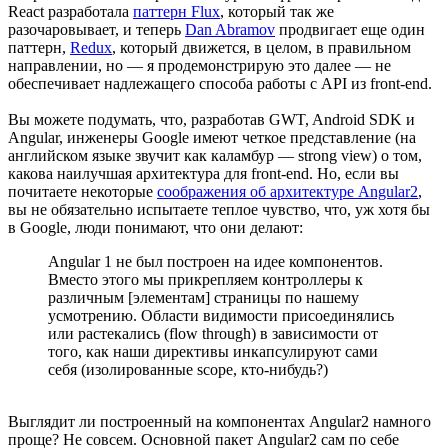
React разработала
паттерн Flux
, который так же
разочаровывает, и теперь
Dan Abramov
продвигает еще один
паттерн,
Redux
, который движется, в целом, в правильном
направлении, но — я продемонстрирую это далее — не
обеспечивает надлежащего способа работы с API из front-end.
Вы можете подумать, что, разработав GWT, Android SDK и
Angular, инженеры Google имеют четкое представление (на
английском языке звучит как каламбур — strong view) о том,
какова наилучшая архитектура для front-end. Но, если вы
почитаете некоторые
соображения об архитектуре Angular2
,
вы не обязательно испытаете теплое чувство, что, уж хотя бы
в Google, люди понимают, что они делают:
Angular 1 не был построен на идее компонентов.
Вместо этого мы прикрепляем контроллеры к
различным [элементам] страницы по нашему
усмотрению. Области видимости присоединялись
или растекались (flow through) в зависимости от
того, как наши директивы инкапсулируют сами
себя (изолированные scope, кто-нибудь?)
Выглядит ли построенный на компонентах Angular2 намного
проще? Не совсем. Основной пакет Angular2 сам по себе