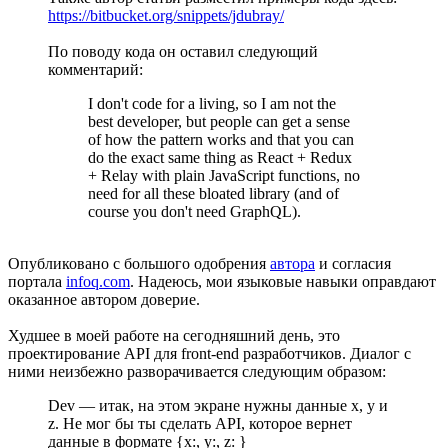
https://bitbucket.org/snippets/jdubray/
По поводу кода он оставил следующий
комментарий:
I don't code for a living, so I am not the
best developer, but people can get a sense
of how the pattern works and that you can
do the exact same thing as React + Redux
+ Relay with plain JavaScript functions, no
need for all these bloated library (and of
course you don't need GraphQL).
Опубликовано с большого одобрения
автора
и согласия
портала
infoq.com
. Надеюсь, мои языковые навыки оправдают
оказанное автором доверие.
Худшее в моей работе на сегодняшний день, это
проектирование API для front-end разработчиков. Диалог с
ними неизбежно разворачивается следующим образом:
Dev — итак, на этом экране нужны данные x, y и
z. Не мог бы ты сделать API, которое вернет
данные в формате {x:, y:, z: }