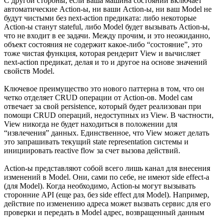
С другой стороны, если ваша машина состояний включает
автоматические Action-ы, ни ваши Action-ы, ни ваш Model не
будут чистыми без next-action предиката: либо некоторые
Action-ы станут stateful, либо Model будет вызывать Action-ы,
что не входит в ее задачи. Между прочим, и это неожиданно,
объект состояния не содержит какое-либо “состояние”, это
тоже чистая функция, которая рендерит View и вычисляет
next-action предикат, делая и то и другое на основе значений
свойств Model.
Ключевое преимущество это нового паттерна в том, что он
четко отделяет CRUD операции от Action-ов. Model сам
отвечает за свой persistence, который будет реализован при
помощи CRUD операций, недоступных из View. В частности,
View никогда не будет находиться в положении для
“извлечения” данных. Единственное, что View может делать
это запрашивать текущий state representation системы и
инициировать reactive flow за счет вызова действий.
Action-ы представляют собой всего лишь канал для внесения
изменений в Model. Они, сами по себе, не имеют side effect-а
(для Model). Когда необходимо, Action-ы могут вызывать
сторонние API (еще раз, без side effect для Model). Например,
действие по изменению адреса может вызвать сервис для его
проверки и передать в Model адрес, возвращенный данным