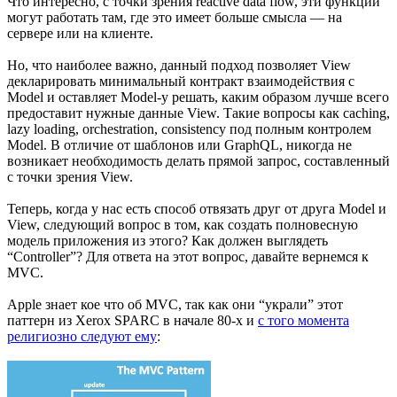
Что интересно, с точки зрения reactive data flow, эти функции
могут работать там, где это имеет больше смысла — на
сервере или на клиенте.
Но, что наиболее важно, данный подход позволяет View
декларировать минимальный контракт взаимодействия с
Model и оставляет Model-у решать, каким образом лучше всего
предоставит нужные данные View. Такие вопросы как caching,
lazy loading, orchestration, consistency под полным контролем
Model. В отличие от шаблонов или GraphQL, никогда не
возникает необходимость делать прямой запрос, составленный
с точки зрения View.
Теперь, когда у нас есть способ отвязать друг от друга Model и
View, следующий вопрос в том, как создать полновесную
модель приложения из этого? Как должен выглядеть
“Controller”? Для ответа на этот вопрос, давайте вернемся к
MVC.
Apple знает кое что об MVC, так как они “украли” этот
паттерн из Xerox SPARC в начале 80-х и
с того момента
религиозно следуют ему
: