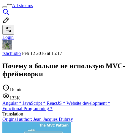
All streams
Login
fshchudlo
Feb 12 2016 at 15:17
Почему я больше не использую MVC-
фреймворки
16 min
133K
Angular
*
JavaScript
*
ReactJS
*
Website development
*
Functional Programming
*
Translation
Original author:
Jean-Jacques Dubray