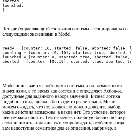
aborted:,

launched:

Четыре (управляющих) состояния системы ассоциированы со
следующими значениями в Model:
ready = {counter: 10, started: false, aborted: false, l
counting = {counter: [0..10], started: true, aborted: f
launched = {counter: 0, started: true, aborted: false, 
Model описывается свойствами системы и их возможными
значениями, в то время как cостояние определяет Action-ы,
доступные для заданного набора значений. Бизнес-логика
подобного вида должна быть где-то реализована. Мы не
можем ожидать, что пользователю можно доверить выбор,
какие действия возможны, а какие нет. Это условие, которое
невозможно обойти. Тем не менее, подобную бизнес-логику
сложно писать, отлаживать и сопровождать, особенно когда
вам недоступна семантика для ее описания, например, в