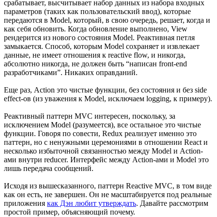
срабатывает, высчитывает набор данных из набора входных
параметров (таких как пользовательский ввод), которые
передаются в Model, который, в свою очередь, решает, когда и
как себя обновить. Когда обновление выполнено, View
рендерится из нового состояния Model. Реактивная петля
замыкается. Способ, которым Model сохраняет и извлекает
данные, не имеет отношения к reactive flow, и никогда,
абсолютно никогда, не должен быть “написан front-end
разработчиками”. Никаких оправданий.
Еще раз, Action это чистые функции, без состояния и без side
effect-ов (из уважения к Model, исключаем logging, к примеру).
Реактивный паттерн MVC интересен, поскольку, за
исключением Model (разумеется), все остальное это чистые
функции. Говоря по совести, Redux реализует именно это
паттерн, но с ненужными церемониями в отношении React и
несколько избыточной связанностью между Model и Action-
ами внутри reducer. Интерфейс между Action-ами и Model это
лишь передача сообщений.
Исходя из вышесказанного, паттерн Reactive MVC, в том виде
как он есть, не завершен. Он не масштабируется под реальные
приложения
как Дэн любит утверждать
. Давайте рассмотрим
простой пример, объясняющий почему.