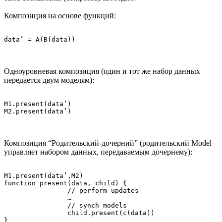
Композиция на основе функций:
Одноуровневая композиция (один и тот же набор данных
передается двум моделям):
M1.present(data’)

Композиция “Родительский-дочерний” (родительский Model
управляет набором данных, передаваемым дочернему):
M1.present(data’,M2)

function present(data, child) {

        	// perform updates

        	…

        	// synch models

        	child.present(c(data))
