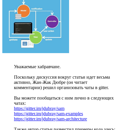
Уважаемые хабравчане.
Поскольку дискуссия вокруг статьи идет весьма
активно, Жан-Жак Дюбре (он читает
комментарии) решил организовать чаты в gitter.
Вы можете пообщаться с ним лично в следующих
чатах:
https://gitter.im/jdubray/sam
https://gitter.im/jdubray/sam-examples
https://gitter.im/jdubray/sam-architecture
Также автор статьи разместил примеры кода здесь: