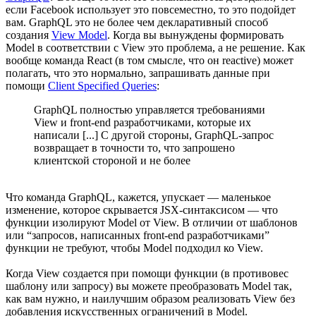
если Facebook использует это повсеместно, то это подойдет
вам. GraphQL это не более чем декларативный способ
создания
View Model
. Когда вы вынуждены формировать
Model в соответствии с View это проблема, а не решение. Как
вообще команда React (в том смысле, что он reactive) может
полагать, что это нормально, запрашивать данные при
помощи
Client Specified Queries
:
GraphQL полностью управляется требованиями
View и front-end разработчиками, которые их
написали [...] С другой стороны, GraphQL-запрос
возвращает в точности то, что запрошено
клиентской стороной и не более
Что команда GraphQL, кажется, упускает — маленькое
изменение, которое скрывается JSX-синтаксисом — что
функции изолируют Model от View. В отличии от шаблонов
или “запросов, написанных front-end разработчиками”
функции не требуют, чтобы Model подходил ко View.
Когда View создается при помощи функции (в противовес
шаблону или запросу) вы можете преобразовать Model так,
как вам нужно, и наилучшим образом реализовать View без
добавления искусственных ограничений в Model.