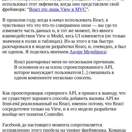
использовал этот эвфемизм, когда они представляли свой
фреймворк: “
React это лишь View в MVC
”.
В прошлом году, когда я начал использовать React, я
чувствовал что это что-то совершенно иное — вы где-то
изменяете часть данных и, в тот же момент, без явного
взаимодействия View и Model, весь UI изменяется (не только
значения в полях и таблицах). Из-за этого я так быстро
разочаровался в модели разработки React, и, очевидно, я был
не одинок. Я поделюсь мнением
Андре Медейроса
:
React разочаровал меня по нескольким причинам.
В основном из-за плохо спроектированного API,
которое вынуждает пользователя [..] смешивать в
одном компоненте несколько concerns.
Как проектировщик серверного API, я пришел к выводу, что
не существует хорошего способа добавить вызовы API во
front-end реализованный на React, именно потому, что React
сосредоточен только на View, и в его модели разработки
вообще нет понятия Controller.
Facebook до настоящего момента сопротивляется
исправлению этого пробела на уровне фреймворка. Команда