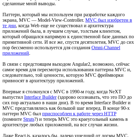
сделанные мной выводы.
Паттерн, который мы используем при разработке каждого
экрана, MVC — Model-View-Controller.
MVC был изобретен в
те дни
, когда Web еще не существовал и архитектура
приложений была, в лучшем случае, толстым клиентом,
который обращался напрямую к единственной базе данных по
примитивной сети. И все же, спустя десятилетия, MVC до сих
пор бессменно используется для создания
Omni-Сhannel
приложений
.
В связи с предстоящим выходом Angular2, возможно, сейчас
самое время для пересмотра использования паттерна MVC и,
следовательно, той ценности, которую MVC фреймворки
привносят в архитектуру приложений.
Впервые я столкнулся с MVC в 1990-м году, когда NeXT
выпустил
Interface Builder
(здорово осознавать, что это ПО до
сих пор актуально в наши дни). В то время Interface Builder и
MVC представлялись как большой шаг вперед. В конце 90-х
паттерн MVC был
приспособлен к работе через HTTP
(помните
Struts
?) и теперь MVC это краеугольный камень в
архитектуре любых приложений, на все случаи жизни.
Даже React.js, казалось бы, далеко ушедший от догмы MVC,