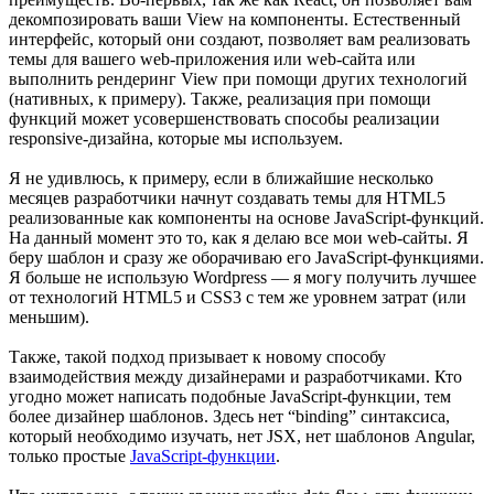
декомпозировать ваши View на компоненты. Естественный
интерфейс, который они создают, позволяет вам реализовать
темы для вашего web-приложения или web-сайта или
выполнить рендеринг View при помощи других технологий
(нативных, к примеру). Также, реализация при помощи
функций может усовершенствовать способы реализации
responsive-дизайна, которые мы используем.
Я не удивлюсь, к примеру, если в ближайшие несколько
месяцев разработчики начнут создавать темы для HTML5
реализованные как компоненты на основе JavaScript-функций.
На данный момент это то, как я делаю все мои web-сайты. Я
беру шаблон и сразу же оборачиваю его JavaScript-функциями.
Я больше не использую Wordpress — я могу получить лучшее
от технологий HTML5 и CSS3 с тем же уровнем затрат (или
меньшим).
Также, такой подход призывает к новому способу
взаимодействия между дизайнерами и разработчиками. Кто
угодно может написать подобные JavaScript-функции, тем
более дизайнер шаблонов. Здесь нет “binding” синтаксиса,
который необходимо изучать, нет JSX, нет шаблонов Angular,
только простые
JavaScript-функции
.