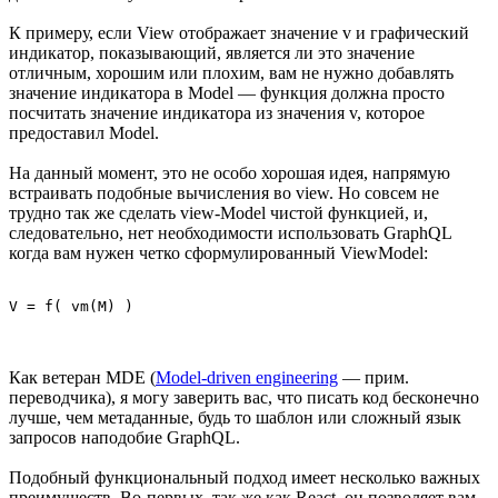
К примеру, если View отображает значение v и графический
индикатор, показывающий, является ли это значение
отличным, хорошим или плохим, вам не нужно добавлять
значение индикатора в Model — функция должна просто
посчитать значение индикатора из значения v, которое
предоставил Model.
На данный момент, это не особо хорошая идея, напрямую
встраивать подобные вычисления во view. Но совсем не
трудно так же сделать view-Model чистой функцией, и,
следовательно, нет необходимости использовать GraphQL
когда вам нужен четко сформулированный ViewModel:
Как ветеран MDE (
Model-driven engineering
— прим.
переводчика), я могу заверить вас, что писать код бесконечно
лучше, чем метаданные, будь то шаблон или сложный язык
запросов наподобие GraphQL.
Подобный функциональный подход имеет несколько важных
преимуществ. Во-первых, так же как React, он позволяет вам