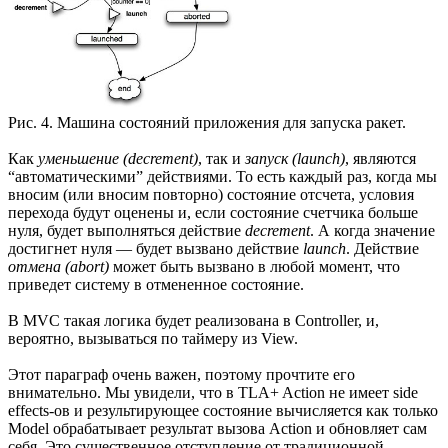
Рис. 4. Машина состояний приложения для запуска ракет.
Как
уменьшение (decrement)
, так и
запуск (launch)
, являются
“автоматическими” действиями. То есть каждый раз, когда мы
вносим (или вносим повторно) состояние отсчета, условия
перехода будут оценены и, если состояние счетчика больше
нуля, будет выполняться действие
decrement
. А когда значение
достигнет нуля — будет вызвано действие
launch
. Действие
отмена (abort)
может быть вызвано в любой момент, что
приведет систему в отмененное состояние.
В MVC такая логика будет реализована в Controller, и,
вероятно, вызываться по таймеру из View.
Этот параграф очень важен, поэтому прочтите его
внимательно. Мы увидели, что в TLA+ Action не имеет side
effects-ов и результирующее состояние вычисляется как только
Model обрабатывает результат вызова Action и обновляет сам
себя. Это существенное отступление от традиционной