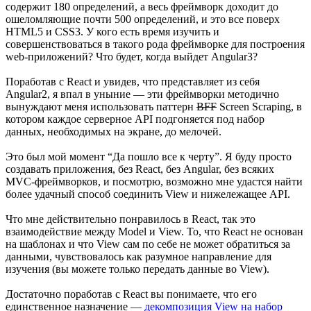
содержит 180 определений, а весь фреймворк доходит до
ошеломляющие почти 500 определений, и это все поверх
HTML5 и CSS3. У кого есть время изучить и
совершенствоваться в такого рода фреймворке для построения
web-приложений? Что будет, когда выйдет Angular3?
Поработав с React и увидев, что представляет из себя
Angular2, я впал в уныние — эти фреймворки методично
вынуждают меня использовать паттерн
BFF
Screen Scraping, в
котором каждое серверное API подгоняется под набор
данных, необходимых на экране, до мелочей.
Это был мой момент “Да пошло все к черту”. Я буду просто
создавать приложения, без React, без Angular, без всяких
MVC-фреймворков, и посмотрю, возможно мне удастся найти
более удачный способ соединить View и нижележащее API.
Что мне действительно понравилось в React, так это
взаимодействие между Model и View. То, что React не основан
на шаблонах и что View сам по себе не может обратиться за
данными, чувствовалось как разумное направление для
изучения (вы можете только передать данные во View).
Достаточно поработав с React вы понимаете, что его
единственное назначение —
декомпозиция View на набор