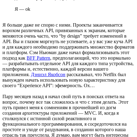
Я — ok
Я больше даже не спорю с ними. Проекты заканчивается
ворохом различных API, привязанных к экранам, которые
меняются очень часто, что “by design” требует изменений в
API. Вы и глазом моргнуть не успеваете, а у вас уже куча API
и для каждого необходимо поддерживать множество форматов
и платформ. Сэм Ньюман даже начал формализовывать этот
подход как
BFF Pattern
, предполагающий, что это нормально
— разрабатывать отдельное API для каждого типа устройства,
платформы и, естественно, каждой версии вашего
приложения.
Дэниэл Якобсон
рассказывал, что Netflix был
вынужден начать использовать новую характеристику для
своего “Experience API”: эфемерность. Ох…
Пару месяцев назад я начал свой путь в поисках ответа на
вопрос, почему все так сложилось и что с этим делать. Этот
путь привел меня к сомнениям в прочнейшей из догм
создания архитектуры приложений — MVC. И, когда я
столкнулся с истинной силой реактивного и
функционального программирования, я сосредоточился на
простоте и уходе от раздувания, в создании которого наша
отрасль так преуспела. Я думаю, вам могут быть интересны