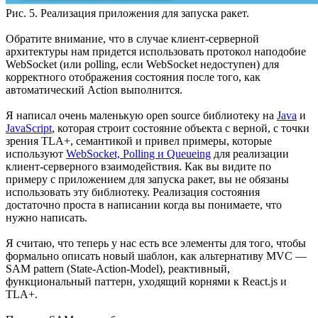
Рис. 5. Реализация приложения для запуска ракет.
Обратите внимание, что в случае клиент-серверной
архитектуры нам придется использовать протокол наподобие
WebSocket (или polling, если WebSocket недоступен) для
корректного отображения состояния после того, как
автоматический Action выполнится.
Я написал очень маленькую open source библиотеку на
Java
и
JavaScript
, которая строит состояние объекта с верной, с точки
зрения TLA+, семантикой и привел примеры, которые
используют
WebSocket, Polling и Queueing
для реализации
клиент-серверного взаимодействия. Как вы видите по
примеру с приложением для запуска ракет, вы не обязаны
использовать эту библиотеку. Реализация состояния
достаточно проста в написании когда вы понимаете, что
нужно написать.
Я считаю, что теперь у нас есть все элементы для того, чтобы
формально описать новый шаблон, как альтернативу MVC —
SAM pattern (State-Action-Model), реактивный,
функциональный паттерн, уходящий корнями к React.js и
TLA+.