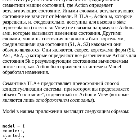
семантики машин состояний, где Action определяет
результирующее состояние. Иными словами, результирующее
состояние не зависит от Модели. В TLA+, Action-ы, которые
разрешены, и, следовательно, доступны для вызова в state
representation (то есть во View) не связаны напрямую с Action-
ами, которые вызывают изменения состояния. Другими
словами, машины состояния не должны быть кортежами,
соединяющими два состояния (S1, A, S2) каковыми они
обычно являются. Они являются, скорее, кортежами форм (Sk,
Ak1, Ak2,...) которые определяют все разрешенные Actions для
состояния Sk с результирующим состоянием вычисляемым
после того, как Action был применен к системе и Model
обработал изменения.
Семантика TLA+ предоставляет превосходный способ
концептуализации системы, при котором вы представляете
объект “состояние”, отделенный от Action и View (которые
являются лишь
отображением состояния
).
Model в нашем приложении выглядит следующим образом:
model = {

counter:,

started:,
