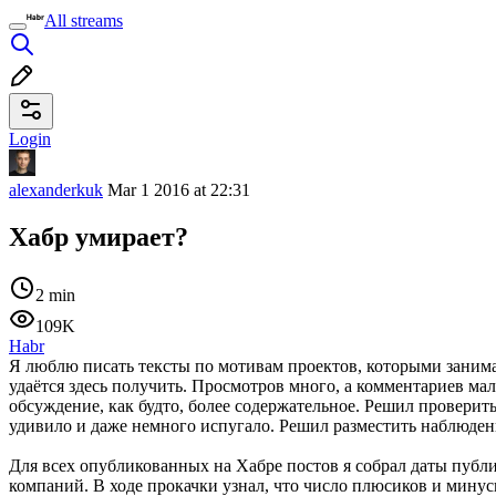
All streams
Login
alexanderkuk
Mar 1 2016 at 22:31
Хабр умирает?
2 min
109K
Habr
Я люблю писать тексты по мотивам проектов, которыми занима
удаётся здесь получить. Просмотров много, а комментариев мало
обсуждение, как будто, более содержательное. Решил проверить
удивило и даже немного испугало. Решил разместить наблюдени
Для всех опубликованных на Хабре постов я собрал даты публи
компаний. В ходе прокачки узнал, что число плюсиков и мину