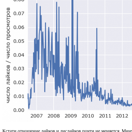
Кстати отношение лайков и дислайков почти не меняется. Мин