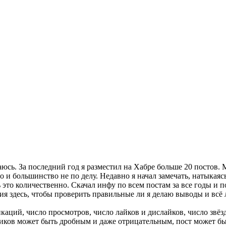
юсь. За последний год я разместил на Хабре больше 20 постов. 
 и большинство не по делу. Недавно я начал замечать, натыкаясь
 это количественно. Скачал инфу по всем постам за все годы и п
я здесь, чтобы проверить правильные ли я делаю выводы и всё 
каций, число просмотров, число лайков и дислайков, число звёз
сиков может быть дробным и даже отрицательным, пост может б