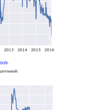
arweb
.
ицательный: