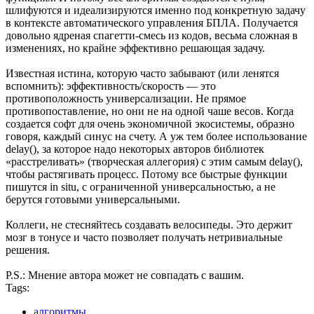
шлифуются и идеализируются именно под конкретную задачу
в контексте автоматического управления БПЛА. Получается
довольно ядреная спагетти-смесь из кодов, весьма сложная в
изменениях, но крайне эффективно решающая задачу.
Известная истина, которую часто забывают (или ленятся
вспомнить): эффективность/скорость — это
противоположность универсализации. Не прямое
противопоставление, но они не на одной чаше весов. Когда
создается софт для очень экономичной экосистемы, образно
говоря, каждый синус на счету. А уж тем более использование
delay(), за которое надо некоторых авторов библиотек
«расстреливать» (творческая аллегория) с этим самым delay(),
чтобы растягивать процесс. Потому все быстрые функции
пишутся in situ, с ограниченной универсальностью, а не
берутся готовыми универсальными.
Коллеги, не стесняйтесь создавать велосипеды. Это держит
мозг в тонусе и часто позволяет получать нетривиальные
решения.
P.S.: Мнение автора может не совпадать с вашим.
Tags:
алгоритмы