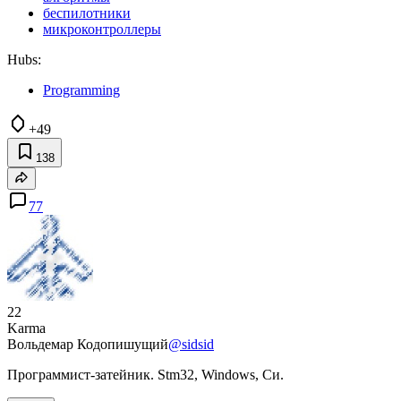
беспилотники
микроконтроллеры
Hubs:
Programming
+49
138
77
22
Karma
Вольдемар Кодопишущий
@sidsid
Программист-затейник. Stm32, Windows, Си.