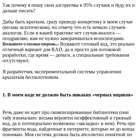
Так почему я пишу свои алгоритмы в 95% случаев и буду их и
дальше писать?
Дабы быть кратким, сразу приведу конкретику в моем случае
(весьма экзотическом), но отмечу что есть немало случаев-
аналогов. Если в вашей практике нет случая-аналога —
поздравляю, вам не нужно заморачиваться велосипедами.
Возьмите с полки пирож...
Возьмите готовый код, это реально
отличный вариант для RAD, да и просто для потоковой
разработки, где время — деньги, а специальные требования
отсутствуют.
Я разработчик экспериментальной системы управления
крылатым беспилотником.
1. В моем коде не должно быть никаких «черных ящиков»
Речь даже не идет про скомпилированные библиотеки (они
табу изначально: весьма вероятен неэффективный и грязный
код, да и потенциально возможны «закладки» в нем). Речь про
фрагменты кода, найденные в интернете, которые не до конца
понимаю. Моя система должна быть абсолютно понятной по