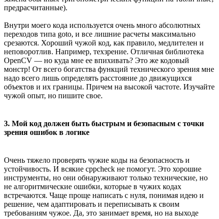
предрасчитанные).
Внутри моего кода используется очень много абсолютных
переходов типа goto, и все лишние расчеты максимально
срезаются. Хороший чужой код, как правило, медлителен и
неповоротлив. Например, техзрение. Отличная библиотека
OpenCV — но куда мне ее впихивать? Это же кодовый
монстр! От всего богатства функций технического зрения мне
надо всего лишь определять расстояние до движущихся
объектов и их границы. Причем на высокой частоте. Изучайте
чужой опыт, но пишите свое.
3. Мой код должен быть быстрым и безопасным с точки
зрения ошибок в логике
Очень тяжело проверять чужие коды на безопасность и
устойчивость. И всякие cppcheck не помогут. Это хорошие
инструменты, но они обнаруживают только технические, но
не алгоритмические ошибки, которые в чужих кодах
встречаются. Чаще проще написать с нуля, понимая идею и
решение, чем адаптировать и переписывать к своим
требованиям чужое. Да, это занимает время, но на выходе