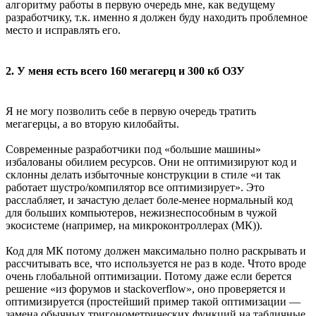
алгоритму работы в первую очередь мне, как ведущему
разработчику, т.к. именно я должен буду находить проблемное
место и исправлять его.
2. У меня есть всего 160 мегагерц и 300 кб ОЗУ
Я не могу позволить себе в первую очередь тратить
мегагерцы, а во вторую килобайты.
Современные разработчики под «большие машины»
избалованы обилием ресурсов. Они не оптимизируют код и
склонны делать избыточные конструкции в стиле «и так
работает шустро/компилятор все оптимизирует». Это
расслабляет, и зачастую делает боле-менее нормальный код
для больших компьютеров, нежизнеспособным в чужой
экосистеме (например, на микроконтроллерах (МК)).
Код для МК потому должен максимально полно раскрывать и
рассчитывать все, что используется не раз в коде. Чтото вроде
очень глобальной оптимизации. Потому даже если берется
решение «из форумов и stackoverflow», оно проверяется и
оптимизируется (простейший пример такой оптимизации —
замена обычных тригонометрических функций на табличные,