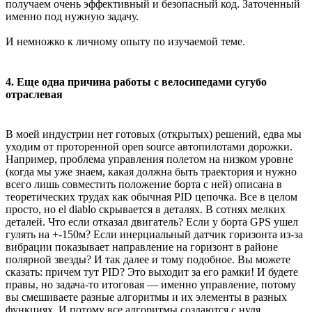
получаем очень эффективный и безопасный код. Заточенный
именно под нужную задачу.
И немножко к личному опыту по изучаемой теме.
4. Еще одна причина работы с велосипедами сугубо
отраслевая
В моей индустрии нет готовых (открытых) решений, едва мы
уходим от проторенной open source автопилотами дорожки.
Например, проблема управления полетом на низком уровне
(когда мы уже знаем, какая должна быть траектория и нужно
всего лишь совместить положение борта с ней) описана в
теоретических трудах как обычная PID цепочка. Все в целом
просто, но el diablo скрывается в деталях. В сотнях мелких
деталей. Что если отказал двигатель? Если у борта GPS ушел
гулять на +-150м? Если инерциальный датчик горизонта из-за
вибрации показывает направление на горизонт в районе
полярной звезды? И так далее и тому подобное. Вы можете
сказать: причем тут PID? Это выходит за его рамки! И будете
правы, но задача-то итоговая — именно управление, потому
вы смешиваете разные алгоритмы и их элементы в разных
функциях. И потому все алгоритмы создаются с нуля,