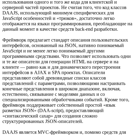
использования одного и того же кода для клиентской и
серверной частей проектов. Не считая того, что код классов
DAAJS, использующий минимум специфических для
JavaScript особенностей и «трюков», достаточно легко
отображается на языки программирования, преобладающие на
данный момент в качестве средств back-end разработки.
Фреймворк предлагает стандарт описания пользовательских
интерфейсов, основанный на JSON, нативно понимаемый
JavaScript и не менее легко понимаемый другими
программными средствами. Что позволяет использовать одни
и те же описатели для генерации HTML на сервере и на
клиенте — равно как и для динамического перестроения
интерфейсов в AJAX и SPA проектах. Описатели
представляют собой древовидные списки классов
представлений с параметрами, позволяющими настраивать
конечные представления в широком диапазоне, включая,
естественно, связывание с моделями данных и со
специализированными обработчиками событий. Кроме того,
фреймворк поддерживает собственный простой «язык
разметки JSON» (DAA-script), предоставляющий
«синтаксический сахар» для создания сложно
структурированных JSON-описателей.
DAAJS является MVC-фреймворком и, помимо средств для