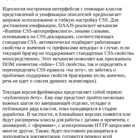
Идеология построения интерфейсов с помощью классов
представлений и унификации описателей предполагает
широкое использование и гибкую настройку CSS. Для
достижения унификации, DAAJS реализует механизм
«Runtime CSS-автопрефиксинга», иными словами,
основываясь на CSS-декларациях, соответствующих
стандартам CSS, автоматически подбирает работающие
свойства и значения «с префиксами вендора» в случае, если
текущий браузер не поддерживает стандартные CSS-свойства
непосредственно. Этот механизм позволяет как присваивать
DOM элементам «inline» CSS свойства, так и определять и
переопределять CSS-правила «на лету», не заботясь о
проблемах поддержки свойств браузерами (если, конечно,
речь не идет о совсем древних экземплярах).
Текущая версия фреймворка представляет собой первую
«публичную бету». Ему еще предстоит пройти несколько
важных шагов по завершающей отделке, отладке и
публикации ряда классов, пока находящихся в стадии
доработки. В частности, в ближайших версиях появятся или
будут расширены классы для работы с датами и временем, с
анимацией, с «формами», с асинхронными HTTP-запросами и
многое другое. Также, будет постоянно расширяться и
дополняться документация, готовится перевод всей