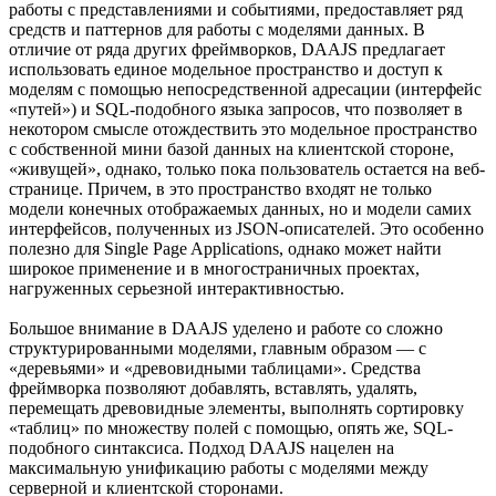
работы с представлениями и событиями, предоставляет ряд
средств и паттернов для работы с моделями данных. В
отличие от ряда других фреймворков, DAAJS предлагает
использовать единое модельное пространство и доступ к
моделям с помощью непосредственной адресации (интерфейс
«путей») и SQL-подобного языка запросов, что позволяет в
некотором смысле отождествить это модельное пространство
с собственной мини базой данных на клиентской стороне,
«живущей», однако, только пока пользователь остается на веб-
странице. Причем, в это пространство входят не только
модели конечных отображаемых данных, но и модели самих
интерфейсов, полученных из JSON-описателей. Это особенно
полезно для Single Page Applications, однако может найти
широкое применение и в многостраничных проектах,
нагруженных серьезной интерактивностью.
Большое внимание в DAAJS уделено и работе со сложно
структурированными моделями, главным образом — с
«деревьями» и «древовидными таблицами». Средства
фреймворка позволяют добавлять, вставлять, удалять,
перемещать древовидные элементы, выполнять сортировку
«таблиц» по множеству полей с помощью, опять же, SQL-
подобного синтаксиса. Подход DAAJS нацелен на
максимальную унификацию работы с моделями между
серверной и клиентской сторонами.