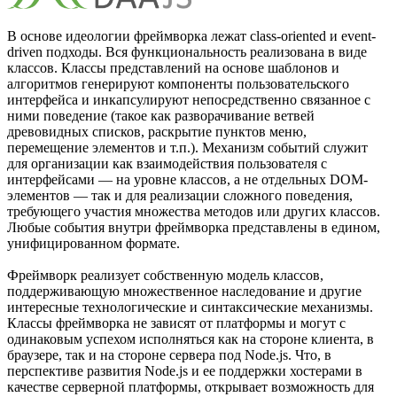
В основе идеологии фреймворка лежат class-oriented и event-
driven подходы. Вся функциональность реализована в виде
классов. Классы представлений на основе шаблонов и
алгоритмов генерируют компоненты пользовательского
интерфейса и инкапсулируют непосредственно связанное с
ними поведение (такое как разворачивание ветвей
древовидных списков, раскрытие пунктов меню,
перемещение элементов и т.п.). Механизм событий служит
для организации как взаимодействия пользователя с
интерфейсами — на уровне классов, а не отдельных DOM-
элементов — так и для реализации сложного поведения,
требующего участия множества методов или других классов.
Любые события внутри фреймворка представлены в едином,
унифицированном формате.
Фреймворк реализует собственную модель классов,
поддерживающую множественное наследование и другие
интересные технологические и синтаксические механизмы.
Классы фреймворка не зависят от платформы и могут с
одинаковым успехом исполняться как на стороне клиента, в
браузере, так и на стороне сервера под Node.js. Что, в
перспективе развития Node.js и ее поддержки хостерами в
качестве серверной платформы, открывает возможность для