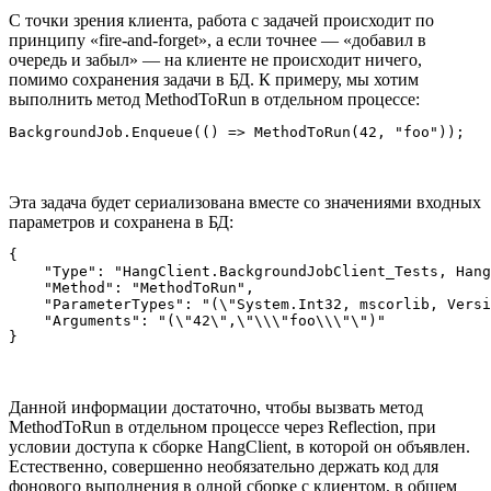
С точки зрения клиента, работа с задачей происходит по
принципу «fire-and-forget», а если точнее — «добавил в
очередь и забыл» — на клиенте не происходит ничего,
помимо сохранения задачи в БД. К примеру, мы хотим
выполнить метод MethodToRun в отдельном процессе:
BackgroundJob.Enqueue(() => MethodToRun(42, "foo"));
Эта задача будет сериализована вместе со значениями входных
параметров и сохранена в БД:
{

    "Type": "HangClient.BackgroundJobClient_Tests, Hang
    "Method": "MethodToRun",

    "ParameterTypes": "(\"System.Int32, mscorlib, Versi
    "Arguments": "(\"42\",\"\\\"foo\\\"\")"

}
Данной информации достаточно, чтобы вызвать метод
MethodToRun в отдельном процессе через Reflection, при
условии доступа к сборке HangClient, в которой он объявлен.
Естественно, совершенно необязательно держать код для
фонового выполнения в одной сборке с клиентом, в общем