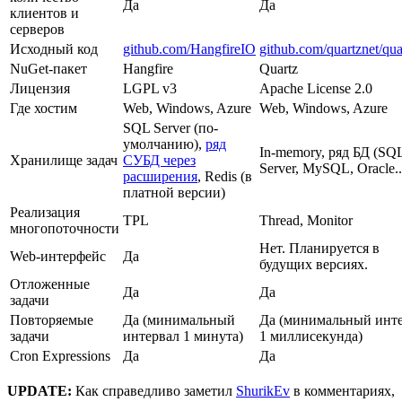
Да
Да
клиентов и
серверов
Исходный код
github.com/HangfireIO
github.com/quartznet/qua
NuGet-пакет
Hangfire
Quartz
Лицензия
LGPL v3
Apache License 2.0
Где хостим
Web, Windows, Azure
Web, Windows, Azure
SQL Server (по-
умолчанию),
ряд
In-memory, ряд БД (SQ
Хранилище задач
СУБД через
Server, MySQL, Oracle..
расширения
, Redis (в
платной версии)
Реализация
TPL
Thread, Monitor
многопоточности
Нет. Планируется в
Web-интерфейс
Да
будущих версиях.
Отложенные
Да
Да
задачи
Повторяемые
Да (минимальный
Да (минимальный инт
задачи
интервал 1 минута)
1 миллисекунда)
Cron Expressions
Да
Да
UPDATE:
Как справедливо заметил
ShurikEv
в комментариях,