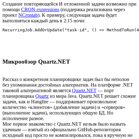
Создание повторяющейся И отложенной задачи возможно при
помощи
CRON expressions
(поддержка реализована через
проект
NCrontab
). К примеру, следующая задача будет
выполняться каждый день в 2:15 ночи:
RecurringJob.AddOrUpdate("task-id", () => MethodToRun(4
Микрообзор Quartz.NET
Рассказ о конкретном планировщике задач был бы неполон
без упоминания достойных альтернатив. На платформе .NET
таковой альтернативой является
Quartz.NET
— порт
планировщика
Quartz
из мира Java. Quartz.NET решает схожие
задачи, как и Hangfire — поддерживает произвольное
количество «клиентов» (добавление задачи) и «серверов»
(выполнение задачи), использующих общую БД. Но
исполнение разное.
Мое первое знакомство с Quartz.NET нельзя было назвать
удачным — взятый из официально GitHub-репозитория
исходный код просто не компилировался, пока я вручную не