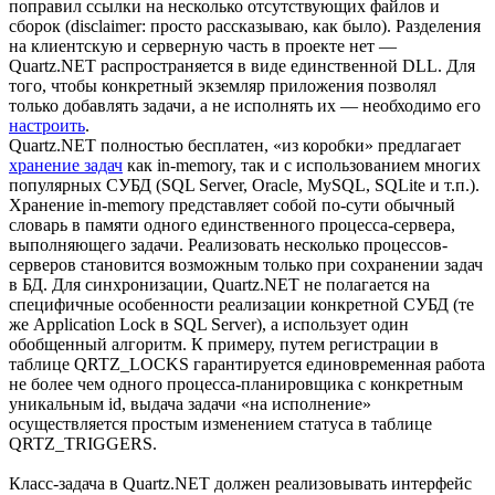
поправил ссылки на несколько отсутствующих файлов и
сборок (disclaimer: просто рассказываю, как было). Разделения
на клиентскую и серверную часть в проекте нет —
Quartz.NET распространяется в виде единственной DLL. Для
того, чтобы конкретный экземляр приложения позволял
только добавлять задачи, а не исполнять их — необходимо его
настроить
.
Quartz.NET полностью бесплатен, «из коробки» предлагает
хранение задач
как in-memory, так и с использованием многих
популярных СУБД (SQL Server, Oracle, MySQL, SQLite и т.п.).
Хранение in-memory представляет собой по-сути обычный
словарь в памяти одного единственного процесса-сервера,
выполняющего задачи. Реализовать несколько процессов-
серверов становится возможным только при сохранении задач
в БД. Для синхронизации, Quartz.NET не полагается на
специфичные особенности реализации конкретной СУБД (те
же Application Lock в SQL Server), а использует один
обобщенный алгоритм. К примеру, путем регистрации в
таблице QRTZ_LOCKS гарантируется единовременная работа
не более чем одного процесса-планировщика с конкретным
уникальным id, выдача задачи «на исполнение»
осуществляется простым изменением статуса в таблице
QRTZ_TRIGGERS.
Класс-задача в Quartz.NET должен реализовывать интерфейс