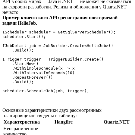
API в обоих мирах — Java и .NET — не может не сказываться
на скорости разработки. Релизы и обновления у Quartz.NET
нечасто.
Пример клиентского API: регистрация повторяемой
задачи HelloJob.
IScheduler scheduler = GetSqlServerScheduler();

scheduler.Start();

IJobDetail job = JobBuilder.Create<HelloJob>()

    .Build();

ITrigger trigger = TriggerBuilder.Create()

    .StartNow()

    .WithSimpleSchedule(x => x

    .WithIntervalInSeconds(10)

    .RepeatForever())

    .Build();

scheduler.ScheduleJob(job, trigger);
Основные характеристики двух рассмотренных
планировщиков сведены в таблицу:
Характеристика
Hangfire
Quartz.NET
Неограниченное
количество