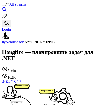
All streams
Login
ilya-chumakov
Apr 6 2016 at 09:08
Hangfire — планировщик задач для
.NET
7 min
102K
.NET
*
C#
*