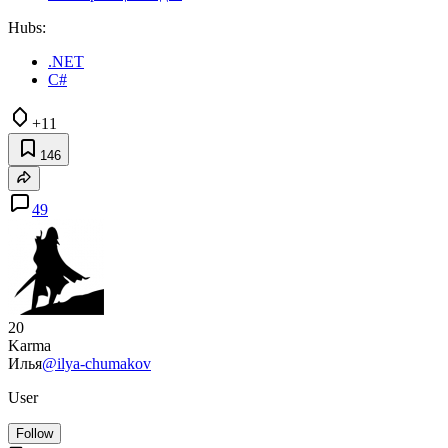
Hubs:
.NET
C#
+11
146
49
20
Karma
Илья
@ilya-chumakov
User
Follow