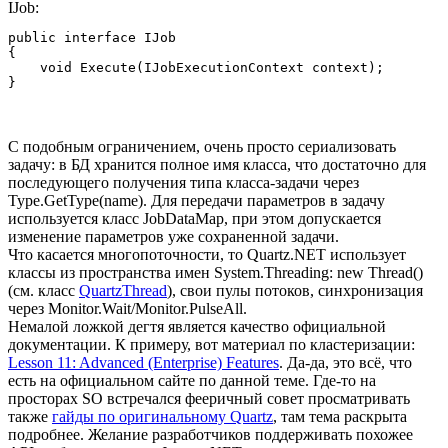
IJob:
public interface IJob

{

    void Execute(IJobExecutionContext context);

}
С подобным ограничением, очень просто сериализовать
задачу: в БД хранится полное имя класса, что достаточно для
последующего получения типа класса-задачи через
Type.GetType(name). Для передачи параметров в задачу
используется класс JobDataMap, при этом допускается
изменение параметров уже сохраненной задачи.
Что касается многопоточности, то Quartz.NET использует
классы из пространства имен System.Threading: new Thread()
(см. класс
QuartzThread
), свои пулы потоков, синхронизация
через Monitor.Wait/Monitor.PulseAll.
Немалой ложкой дегтя является качество официальной
документации. К примеру, вот материал по кластеризации:
Lesson 11: Advanced (Enterprise) Features
. Да-да, это всё, что
есть на официальном сайте по данной теме. Где-то на
просторах SO встречался фееричный совет просматривать
также
гайды по оригинальному Quartz
, там тема раскрыта
подробнее. Желание разработчиков поддерживать похожее