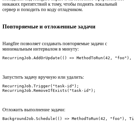
никаких препятствий к тому, чтобы поднять локальный
сервер и походить по коду отладчиком.
Повторяемые и отложенные задачи
Hangfire позволяет создавать повторяемые задачи с
минимальным интервалом в минуту:
RecurringJob.AddOrUpdate(() => MethodToRun(42, "foo"), 
Запустить задачу вручную или удалить:
RecurringJob.Trigger("task-id");

RecurringJob.RemoveIfExists("task-id");
Отложить выполнение задачи:
BackgroundJob.Schedule(() => MethodToRun(42, "foo"), T