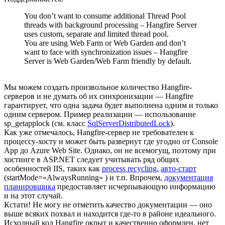
You don’t want to consume additional Thread Pool
threads with background processing – Hangfire Server
uses custom, separate and limited thread pool.
You are using Web Farm or Web Garden and don’t
want to face with synchronization issues – Hangfire
Server is Web Garden/Web Farm friendly by default.
Мы можем создать произвольное количество Hangfire-
серверов и не думать об их синхронизации — Hangfire
гарантирует, что одна задача будет выполнена одним и только
одним сервером. Пример реализации — использование
sp_getapplock (см. класс
SqlServerDistributedLock
).
Как уже отмечалось, Hangfire-сервер не требователен к
процессу-хосту и может быть развернут где угодно от Console
App до Azure Web Site. Однако, он не всемогущ, поэтому при
хостинге в ASP.NET следует учитывать ряд общих
особенностей IIS, таких как
process recycling
,
авто-старт
(startMode=«AlwaysRunning» ) и т.п. Впрочем,
документация
планировщика
предоставляет исчерпывающую информацию
и на этот случай.
Кстати! Не могу не отметить качество документации — оно
выше всяких похвал и находится где-то в районе идеального.
Исходный код Hangfire окрыт и качественно оформлен, нет