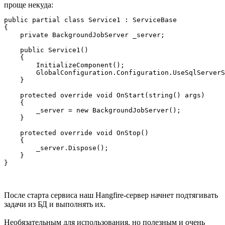
проще некуда:
public partial class Service1 : ServiceBase

{

    private BackgroundJobServer _server;

    public Service1()

    {

        InitializeComponent();

        GlobalConfiguration.Configuration.UseSqlServerS
    }

    protected override void OnStart(string() args)

    {

        _server = new BackgroundJobServer();

    }

    protected override void OnStop()

    {

        _server.Dispose();

    }

}
После старта сервиса наш Hangfire-сервер начнет подтягивать
задачи из БД и выполнять их.
Необязательным для использования, но полезным и очень