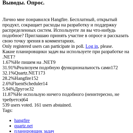
Выводы. Опрос.
Лично мне понравился Hangfire. Бесплатный, открытый
продукт, сокращает расходы на разработку и поддержку
распределенных систем. Используете ли вы что-нибудь
подобное? Приглашаю принять участие в опросе и рассказать
свою точку зрения в комментариях.
Only registered users can participate in poll.
Log in
, please.
Какие планировщики задач вы используете при разработке на
.NET?
1.67%
Не пишем на .NET
9
31.91%
Реализуем подобную функциональность сами
172
32.1%
Quartz.NET
173
28.2%
Hangfire
152
2.6%
FluentScheduler
14
5.94%
Другое
32
11.87%
Не использую ничего подобного (неинтересно, не
требуется)
64
539 users voted. 161 users abstained.
Tags:
hangfire
quartz.net
планировщик задач