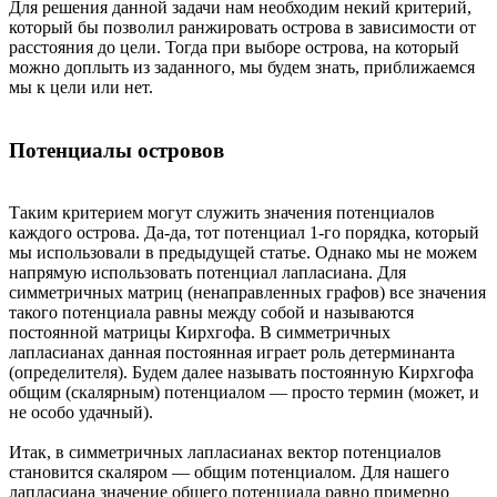
Для решения данной задачи нам необходим некий критерий,
который бы позволил ранжировать острова в зависимости от
расстояния до цели. Тогда при выборе острова, на который
можно доплыть из заданного, мы будем знать, приближаемся
мы к цели или нет.
Потенциалы островов
Таким критерием могут служить значения потенциалов
каждого острова. Да-да, тот потенциал 1-го порядка, который
мы использовали в предыдущей статье. Однако мы не можем
напрямую использовать потенциал лапласиана. Для
симметричных матриц (ненаправленных графов) все значения
такого потенциала равны между собой и называются
постоянной матрицы Кирхгофа. В симметричных
лапласианах данная постоянная играет роль детерминанта
(определителя). Будем далее называть постоянную Кирхгофа
общим (скалярным) потенциалом — просто термин (может, и
не особо удачный).
Итак, в симметричных лапласианах вектор потенциалов
становится скаляром — общим потенциалом. Для нашего
лапласиана значение общего потенциала равно примерно