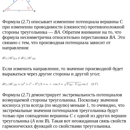
Формула (2.7) описывает изменение потенциала вершины C
при изменении проводимости (связности) противоположной
стороны треугольника —
BA
. Обратим внимание на то, что
формула несимметрична относительно перестановки
BA
. Это
связано с тем, что производная потенциала зависит от
направления:
Если изменить направление, то значение производной будет
выражаться через другие стороны и другой угол:
Формула (2.7) демонстрирует экстремальность потенциалов
возмущаемой стороны треугольника. Поскольку значения
косинуса угла всегда (по модулю) меньше 1, то очевидно, что
экстремальные значения потенциалов треугольника будут
только при совпадении вершины
C
с одной из других вершин
треугольника (
A
или
B
). Такая вот неожиданная связь свойств
гармонических функций со свойствами треугольника.