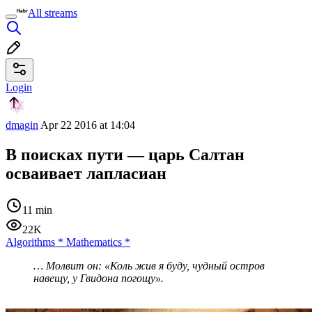
All streams
Login
dmagin
Apr 22 2016 at 14:04
В поисках пути — царь Салтан
осваивает лапласиан
11 min
22K
Algorithms
*
Mathematics
*
… Молвит он: «Коль жив я буду, чудный остров
навещу, у Гвидона погощу».