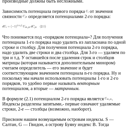
производные должны быть несложными.
Зависимость потенциала первого порядка
от значения
связности
определяется потенциалами 2-го порядка:
Что понимается под «порядком потенциала»? Для получения
потенциала 1-го порядка надо удалить из лапласиана по одной
строке и столбцу. Для получения потенциала 2-го порядка,
надо удалить две строки и два столбца. Для 3-го — удаляем по
три и т.д. У оставшейся после удаления строк и столбцов
матрицы (которая называется дополнительным минором)
считаем определитель — его значение и будет
соответствующим значением потенциала n-го порядка. Ну и
поскольку мы начали использовать потенциалы 1-го и 2-го
порядков, то удобно первые называть
векторным
потенциалом, а вторые —
матричным
.
В формуле (2.1) потенциалом 2-го порядка является
.
Индексы разделены запятыми,- первые означают удаляемые
строки, 2-е — столбцы (возможно, наоборот).
Присвоим нашим возмущаемым островам индексы. S —
Салтан, G — Гвидон, а острову Буяну индекс B. Тогда