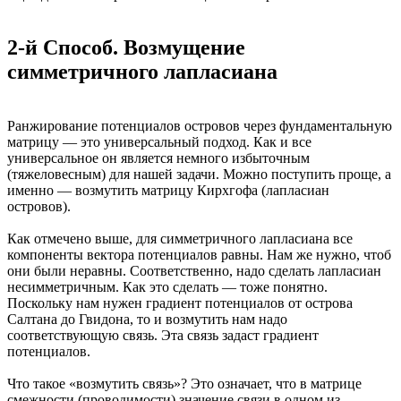
2-й Способ. Возмущение
симметричного лапласиана
Ранжирование потенциалов островов через фундаментальную
матрицу — это универсальный подход. Как и все
универсальное он является немного избыточным
(тяжеловесным) для нашей задачи. Можно поступить проще, а
именно — возмутить матрицу Кирхгофа (лапласиан
островов).
Как отмечено выше, для симметричного лапласиана все
компоненты вектора потенциалов равны. Нам же нужно, чтоб
они были неравны. Соответственно, надо сделать лапласиан
несимметричным. Как это сделать — тоже понятно.
Поскольку нам нужен градиент потенциалов от острова
Салтана до Гвидона, то и возмутить нам надо
соответствующую связь. Эта связь задаст градиент
потенциалов.
Что такое «возмутить связь»? Это означает, что в матрице
смежности (проводимости) значение связи в одном из