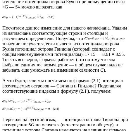
изменение потенциала острова Буяна при возмущении связи
«G — S» можно выразить как
Посчитаем данное изменение для нашего лапласиана. Удалим
из лапласиана соответствующие строки и столбцы и
рассчитаем определитель. Получим, что
. Это же
значение получается, если вычесть из потенциала острова
Буяна потенциал острова Гвидона (который совпадает с
общим невозмущенными потенциалом): 17.15 — 8.61 = 8.55.
То есть все верно, формула работает (это потому что мы
выбрали единичное возмущение — в общем случае надо не
забывать еще умножать на изменение связности
C
).
А что будет, если мы посчитаем по формуле (2.1) потенциал
возмущаемых островов — Салтана и Гвидона? Подставляя
соответствующие индексы в формулу (2.1'), получаем:
Переводя на русский язык, — потенциал острова Гвидона при
возмущении
SG
не меняется (остается равным общему), а
потенциал острова Салтана изменяется на величину
главного