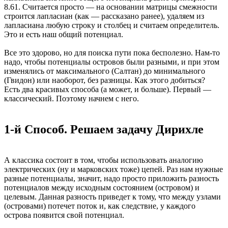
8.61. Считается просто — на основании матрицы смежности
строится лапласиан (как — рассказано ранее), удаляем из
лапласиана любую строку и столбец и считаем определитель.
Это и есть наш общий потенциал.
Все это здорово, но для поиска пути пока бесполезно. Нам-то
надо, чтобы потенциалы островов были разными, и при этом
изменялись от максимального (Салтан) до минимального
(Гвидон) или наоборот, без разницы. Как этого добиться?
Есть два красивых способа (а может, и больше). Первый —
классический. Поэтому начнем с него.
1-й Способ. Решаем задачу Дирихле
А классика состоит в том, чтобы использовать аналогию
электрических (ну и марковских тоже) цепей. Раз нам нужные
разные потенциалы, значит, надо просто приложить разность
потенциалов между исходным состоянием (островом) и
целевым. Данная разность приведет к тому, что между узлами
(островами) потечет поток и, как следствие, у каждого
острова появится свой потенциал.