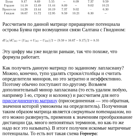
Рассчитаем по данной матрице приращение потенциала
острова Буяна при возмущении связи Салтана с Гвидоном:
Эту цифру мы уже видели раньше, так что похоже, что
формула работает.
Как получить данную матрицу по заданному лапласиану?
Можно, конечно, тупо удалять строки/столбцы и считать
определители миноров, но это затратно и неэффективно.
Поэтому обычно поступают по-другому. Возьмем
дополнительный минор лапласиана (то есть удалим любую,
например 1-ю, строку и колонку) и рассчитаем для него
присоединенную матрицу
(присоединенная — это обратная,
значения которой умножены на определитель). Полученная
таким образом матрица является
свернутым потенциалом
, но
его можно развернуть, применив к значениям преобразование
дистанции (да, много непонятных терминов, но как-то же
надо все это называть). В итоге получим искомые матричные
потенциалы. То есть вот такая схема
Горнера
: