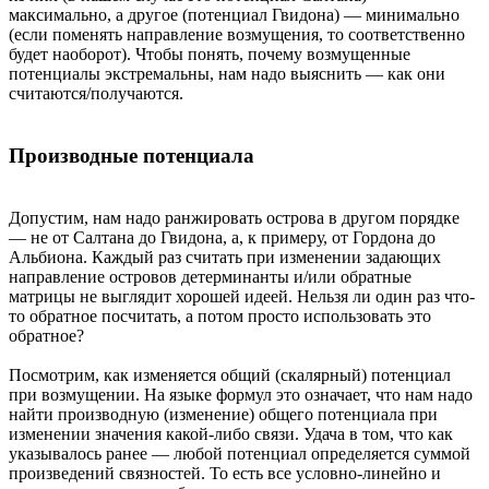
максимально, а другое (потенциал Гвидона) — минимально
(если поменять направление возмущения, то соответственно
будет наоборот). Чтобы понять, почему возмущенные
потенциалы экстремальны, нам надо выяснить — как они
считаются/получаются.
Производные потенциала
Допустим, нам надо ранжировать острова в другом порядке
— не от Салтана до Гвидона, а, к примеру, от Гордона до
Альбиона. Каждый раз считать при изменении задающих
направление островов детерминанты и/или обратные
матрицы не выглядит хорошей идеей. Нельзя ли один раз что-
то обратное посчитать, а потом просто использовать это
обратное?
Посмотрим, как изменяется общий (скалярный) потенциал
при возмущении. На языке формул это означает, что нам надо
найти производную (изменение) общего потенциала при
изменении значения какой-либо связи. Удача в том, что как
указывалось ранее — любой потенциал определяется суммой
произведений связностей. То есть все условно-линейно и