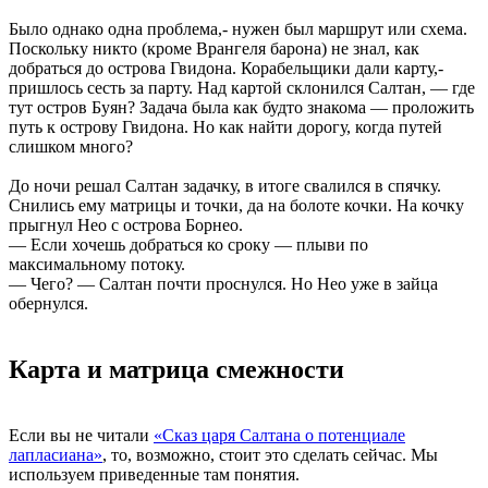
Было однако одна проблема,- нужен был маршрут или схема.
Поскольку никто (кроме Врангеля барона) не знал, как
добраться до острова Гвидона. Корабельщики дали карту,-
пришлось сесть за парту. Над картой склонился Салтан, — где
тут остров Буян? Задача была как будто знакома — проложить
путь к острову Гвидона. Но как найти дорогу, когда путей
слишком много?
До ночи решал Салтан задачку, в итоге свалился в спячку.
Снились ему матрицы и точки, да на болоте кочки. На кочку
прыгнул Нео с острова Борнео.
— Если хочешь добраться ко сроку — плыви по
максимальному потоку.
— Чего? — Салтан почти проснулся. Но Нео уже в зайца
обернулся.
Карта и матрица смежности
Если вы не читали
«Сказ царя Салтана о потенциале
лапласиана»
, то, возможно, стоит это сделать сейчас. Мы
используем приведенные там понятия.