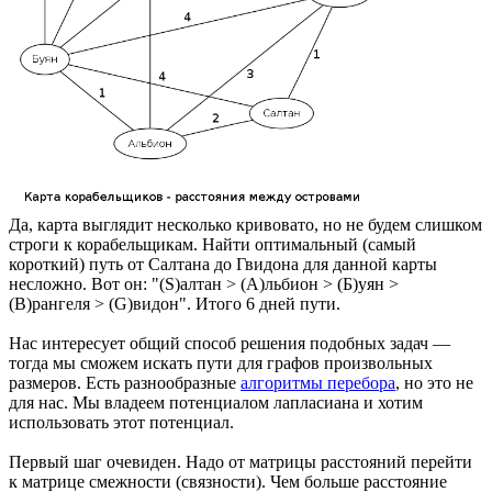
Да, карта выглядит несколько кривовато, но не будем слишком
строги к корабельщикам. Найти оптимальный (самый
короткий) путь от Салтана до Гвидона для данной карты
несложно. Вот он: "(S)алтан > (А)льбион > (Б)уян >
(В)рангеля > (G)видон". Итого 6 дней пути.
Нас интересует общий способ решения подобных задач —
тогда мы сможем искать пути для графов произвольных
размеров. Есть разнообразные
алгоритмы перебора
, но это не
для нас. Мы владеем потенциалом лапласиана и хотим
использовать этот потенциал.
Первый шаг очевиден. Надо от матрицы расстояний перейти
к матрице смежности (связности). Чем больше расстояние