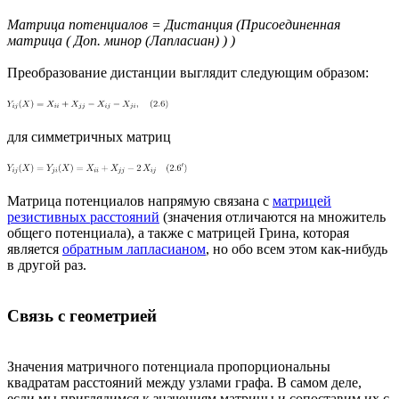
Матрица потенциалов = Дистанция (Присоединенная
матрица ( Доп. минор (Лапласиан) ) )
Преобразование дистанции выглядит следующим образом:
для симметричных матриц
Матрица потенциалов напрямую связана с
матрицей
резистивных расстояний
(значения отличаются на множитель
общего потенциала), а также с матрицей Грина, которая
является
обратным лапласианом
, но обо всем этом как-нибудь
в другой раз.
Связь с геометрией
Значения матричного потенциала пропорциональны
квадратам расстояний между узлами графа. В самом деле,
если мы приглядимся к значениям матрицы и сопоставим их с