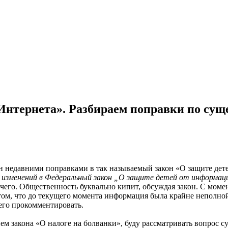
 Интернета». Разбираем поправки по сущ
ен недавними поправками в так называемый закон «О защите дет
и изменений в Федеральный закон „О защите детей от информац
ничего. Общественность буквально кипит, обсуждая закон. C мом
 том, что до текущего момента информация была крайне неполной
 его прокомментировать.
нием закона «О налоге на болванки», буду рассматривать вопрос с