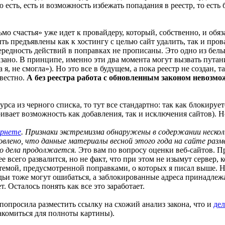
 есть, есть и возможность избежать попадания в реестр, то есть
мо счастья» уже идет к провайдеру, который, собственно, и обя
ть предъявлены как к хостингу с целью сайт удалить, так и пров
дность действий в поправках не прописаны. Это одно из белых 
азано. В принципе, именно эти два момента могут вызвать пута
а я, не смогла»). Но это все в будущем, а пока реестр не создан, 
звестно.
А без реестра работа с обновленным законом невозмо
са из черного списка, то тут все стандартно: так как блокирует
ивает возможность как добавления, так и исключения сайтов). Но
ернете
. Признаки экстремизма обнаружены в содержании нескол
влено, что данные материалы весной этого года на сайте разм
го дела продолжается.
Это вам по вопросу оценки веб-сайтов. П
ее всего развалится, но не факт, что при этом не изымут сервер
емой, предусмотренной поправками, о которых я писал выше. Не 
удьи тоже могут ошибаться, а заблокированные адреса принадлежа
ет. Осталось понять как все это заработает.
попросила разместить ссылку на схожий анализ закона, что и
де
накомиться для полноты картины).