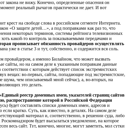
 от закона не вижу. Конечно, определенные опасения он
й момент реальный рычагов практически не дает. И вот
вит крест на свободе слова в российском сегменте Интернета.
акон «О защите детей…», а под поправками как раз то, что
точнения некоторых терминов, системы рейтинга телевизионных
я хоть какой-то контроль за показываемыми передачами и
которая прописывает обязанность провайдеров осуществлять
ана уже в статье 3 и тут, собственно, и содержится вся соль.
ным провайдером, а именно Билайном, что может вызвать
ные сайты, но на самом деле к указанным поправкам данные
в соответствии с которым действует список экстремистских
двух вещах: во-первых, сайты, попадающие под экстремистские,
ьше шума, чем описываемый мной сейчас), а, во-вторых, на
зволяющих это делать.
«Единый реестр доменных имен, указателей страниц сайтов
ю, распространение которой в Российской Федерации
русь) будет составлять списки доменных имен, адресов и
сли кратко. Суть, как известно, в деталях. На самом деле
етствующий материал и, соответственно, в решении суда, либо
 Роскомнадзором будет высылаться уведомление, на которое
сен весь сайт. Тут, конечно, многие, могут заметить, мол сутки