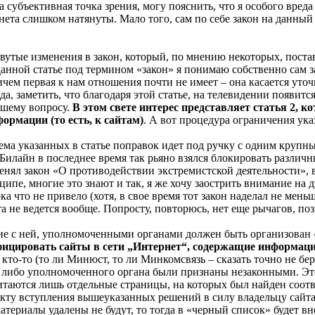
 субъективная точка зрения, могу пояснить, что я особого вреда
унета слишком натянуты. Мало того, сам по себе закон на данны
ловутые изменения в закон, который, по мнению некоторых, поста
 данной статье под термином «закон» я понимаю собственно сам з
причем первая к нам отношения почти не имеет – она касается у
, заметить, что благодаря этой статье, на телевидении появитс
ашему вопросу.
В этом свете интерес представляет статья 2, 
формации (то есть, к сайтам)
. А вот процедура ограничения указ
тема указанных в статье поправок идет под ручку с одним круп
 Билайн в последнее время так рьяно взялся блокировать различ
менял закон «О противодействии экстремистской деятельности», 
ипе, многие это знают и так, я же хочу заострить внимание на 
ка что не привело (хотя, в свое время тот закон наделал не мен
а не ведется вообще. Попросту, повторюсь, нет еще рычагов, по
твие с ней, уполномоченными органами должен быть организован
фицировать сайты в сети „Интернет“, содержащие информаци
 кто-то (то ли Минюст, то ли Минкомсвязь – сказать точно не бе
 либо уполномоченного органа были признаны незаконными. Это е
итаются лишь отдельные страницы, на которых был найден соотв
кту вступления вышеуказанных решений в силу владельцу сайта
атериалы удалены не будут, то тогда в «черный список» будет вне