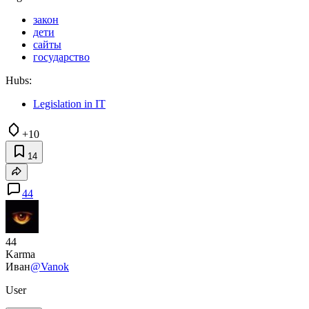
закон
дети
сайты
государство
Hubs:
Legislation in IT
+10
14
44
44
Karma
Иван
@Vanok
User