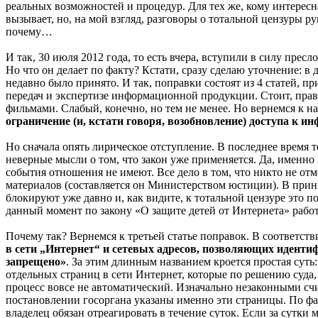
реальных возможностей и процедур. Для тех же, кому интересна
вызывает, но, на мой взгляд, разговоры о тотальной цензуры р
почему…
И так, 30 июля 2012 года, то есть вчера, вступили в силу прес
Но что он делает по факту? Кстати, сразу сделаю уточнение: в
недавно было принято. И так, поправки состоят из 4 статей, 
передач и экспертизе информационной продукции. Стоит, правда
фильмами. Слабый, конечно, но тем не менее. Но вернемся к н
ограничение (и, кстати говоря, возобновление) доступа к ин
Но сначала опять лирическое отступление. В последнее время 
неверные мысли о том, что закон уже применяется. Да, именно
события отношения не имеют. Все дело в том, что никто не от
материалов (составляется он Министерством юстиции). В принц
блокируют уже давно и, как видите, к тотальной цензуре это по
данный момент по закону «О защите детей от Интернета» работ
Почему так? Вернемся к третьей статье поправок. В соответс
в сети „Интернет“ и сетевых адресов, позволяющих иденти
запрещено»
. За этим длинным названием кроется простая суть:
отдельных страниц в сети Интернет, которые по решению суда,
процесс вовсе не автоматический. Изначально незаконными сч
постановлении госоргана указаны именно эти страницы. По фа
владелец обязан отреагировать в течение суток. Если за сутки м