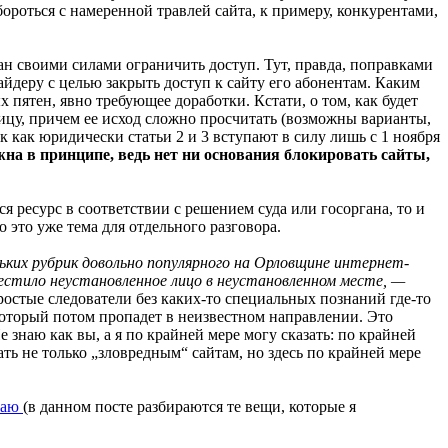
 бороться с намеренной травлей сайта, к примеру, конкурентами,
зан своими силами ограничить доступ. Тут, правда, поправками
айдеру с целью закрыть доступ к сайту его абонентам. Каким
пятен, явно требующее доработки. Кстати, о том, как будет
ницу, причем ее исход сложно просчитать (возможны варианты,
так как юридически статьи 2 и 3 вступают в силу лишь с 1 ноября
жна в принципе, ведь нет ни основания блокировать сайты,
ся ресурс в соответствии с решением суда или госоргана, то и
 это уже тема для отдельного разговора.
ьких рубрик довольно популярного на Орловщине интернет-
естило неустановленное лицо в неустановленном месте, —
ростые следователи без каких-то специальных познаний где-то
, который потом пропадет в неизвестном направлении. Это
знаю как вы, а я по крайней мере могу сказать: по крайней
ть не только „зловредным“ сайтам, но здесь по крайней мере
лаю
(в данном посте разбираются те вещи, которые я