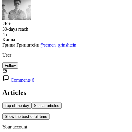
2K+
30-days reach
45
Karma
Гриша Гринштейн
@semen_grinshtein
User
Follow
Comments 6
Articles
Top of the day
Similar articles
Show the best of all time
Your account