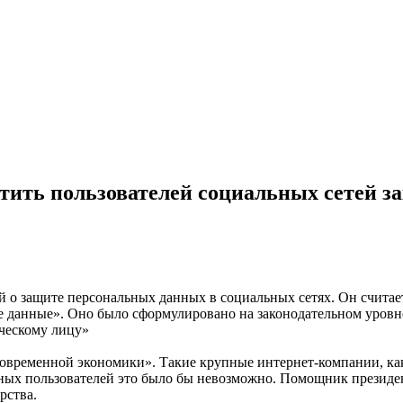
тить пользователей социальных сетей з
о защите персональных данных в социальных сетях. Он считает
е данные». Оно было сформулировано на законодательном уровн
ческому лицу»
временной экономики». Такие крупные интернет-компании, как G
нных пользователей это было бы невозможно. Помощник президен
рства.