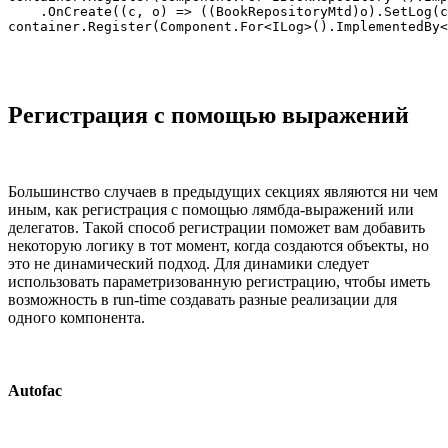
    .OnCreate((c, o) => ((BookRepositoryMtd)o).SetLog(c
container.Register(Component.For<ILog>().ImplementedBy<
Регистрация с помощью выражений
Большинство случаев в предыдущих секциях являются ни чем
иным, как регистрация с помощью лямбда-выражений или
делегатов. Такой способ регистрации поможет вам добавить
некоторую логику в тот момент, когда создаются объекты, но
это не динамический подход. Для динамики следует
использовать параметризованную регистрацию, чтобы иметь
возможность в run-time создавать разные реализации для
одного компонента.
Autofac