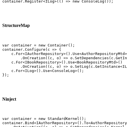
container.Register<ILog>(() => new ConsoleLog());
StructureMap
var container = new Container();

container.Configure(c => {

    c.For<IAuthorRepository>().Use<AuthorRepositoryMtd>
        .OnCreation((c, o) => o.SetDependencies(c.GetIn
    c.For<IBookRepository>().Use<BookRepositoryMtd>()

        .OnCreation((c, o) => o.SetLog(c.GetInstance<IL
    c.For<ILog>().Use<ConsoleLog>();

});
Ninject
var container = new StandardKernel();

container.Bind<IAuthorRepository>().To<AuthorRepository