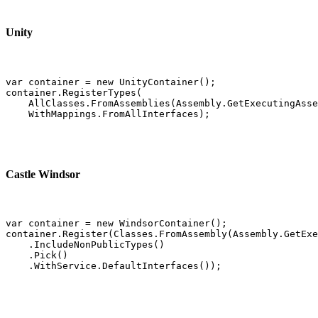
Unity
var container = new UnityContainer();

container.RegisterTypes(

    AllClasses.FromAssemblies(Assembly.GetExecutingAsse
    WithMappings.FromAllInterfaces);
Castle Windsor
var container = new WindsorContainer();

container.Register(Classes.FromAssembly(Assembly.GetExe
    .IncludeNonPublicTypes()

    .Pick()

    .WithService.DefaultInterfaces());