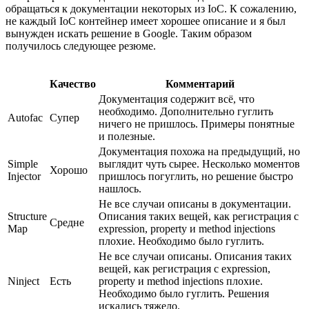
обращаться к документации некоторых из IoC. К сожалению,
не каждый IoC контейнер имеет хорошее описание и я был
вынужден искать решение в Google. Таким образом
получилось следующее резюме.
Качество
Комментарий
Документация содержит всё, что
необходимо. Дополнительно гуглить
Autofac
Супер
ничего не пришлось. Примеры понятные
и полезные.
Документация похожа на предыдущий, но
Simple
выглядит чуть сырее. Несколько моментов
Хорошо
Injector
пришлось погуглить, но решение быстро
нашлось.
Не все случаи описаны в документации.
Structure
Описания таких вещей, как регистрация с
Средне
Map
expression, property и method injections
плохие. Необходимо было гуглить.
Не все случаи описаны. Описания таких
вещей, как регистрация с expression,
Ninject
Есть
property и method injections плохие.
Необходимо было гуглить. Решения
искались тяжело.