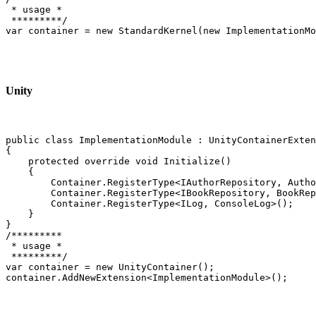
 * usage *

 *********/

var container = new StandardKernel(new ImplementationMo
Unity
public class ImplementationModule : UnityContainerExten
{

    protected override void Initialize()

    {

        Container.RegisterType<IAuthorRepository, Autho
        Container.RegisterType<IBookRepository, BookRep
        Container.RegisterType<ILog, ConsoleLog>();

    }

}

/*********

 * usage *

 *********/

var container = new UnityContainer();

container.AddNewExtension<ImplementationModule>();