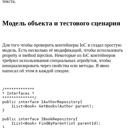
текста.
Модель объекта и тестового сценария
Для того чтобы проверить контейнеры IoC я создал простую
модель. Есть несколько её модификаций, чтобы использовать
property и method injection. Некоторые из IoC контейнеров
требуют использования специальных атрибутов, чтобы
инициализировать через свойства или методы. Я явно
написал об этом в каждой секции.
/*************

* Interfaces *

**************/

public interface IAuthorRepository{

    IList<Book> GetBooks(Author parent);

}

public interface IBookRepository{

    IList<Book> FindByParent(int parentId);

}
