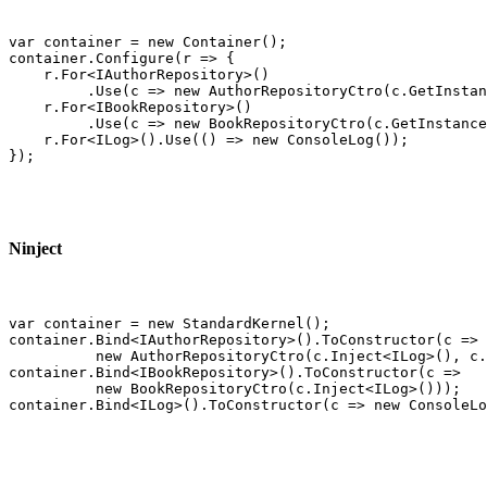
var container = new Container();

container.Configure(r => {

    r.For<IAuthorRepository>()

         .Use(c => new AuthorRepositoryCtro(c.GetInstan
    r.For<IBookRepository>()

         .Use(c => new BookRepositoryCtro(c.GetInstance
    r.For<ILog>().Use(() => new ConsoleLog());

});
Ninject
var container = new StandardKernel();

container.Bind<IAuthorRepository>().ToConstructor(c => 

          new AuthorRepositoryCtro(c.Inject<ILog>(), c.
container.Bind<IBookRepository>().ToConstructor(c =>

          new BookRepositoryCtro(c.Inject<ILog>()));

container.Bind<ILog>().ToConstructor(c => new ConsoleLo