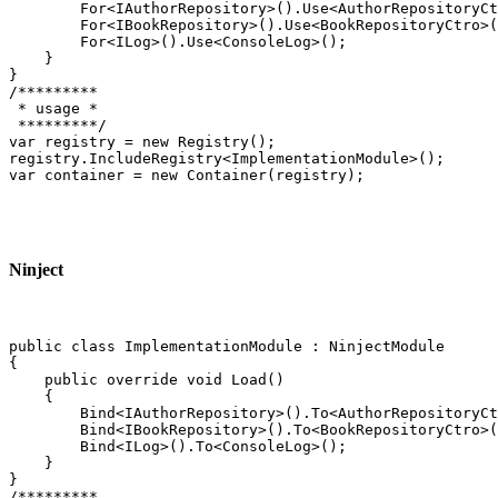
        For<IAuthorRepository>().Use<AuthorRepositoryCt
        For<IBookRepository>().Use<BookRepositoryCtro>(
        For<ILog>().Use<ConsoleLog>();

    }

}

/*********

 * usage *

 *********/

var registry = new Registry();

registry.IncludeRegistry<ImplementationModule>();

var container = new Container(registry);
Ninject
public class ImplementationModule : NinjectModule

{

    public override void Load()

    {

        Bind<IAuthorRepository>().To<AuthorRepositoryCt
        Bind<IBookRepository>().To<BookRepositoryCtro>(
        Bind<ILog>().To<ConsoleLog>();

    }

}

/*********
