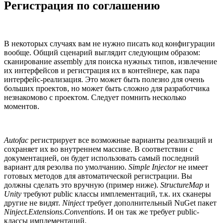
Регистрация по соглашению
В некоторых случаях вам не нужно писать код конфигурации
вообще. Общий сценарий выглядит следующим образом:
сканирование assembly для поиска нужных типов, извлечение
их интерфейсов и регистрация их в контейнере, как пара
интерфейс-реализация. Это может быть полезно для очень
больших проектов, но может быть сложно для разработчика
незнакомово с проектом. Следует помнить несколько
моментов.
Autofac
регистрирует все возможные варианты реализаций и
сохраняет их во внутреннем массиве. В соответствии с
документацией, он будет использовать самый последний
вариант для резолва по умолчанию.
Simple Injector
не имеет
готовых методов для автоматической регистрации. Вы
должны сделать это вручную (пример ниже).
StructureMap
и
Unity
требуют public классы имплементаций, т.к. их сканеры
другие не видят.
Ninject
требует дополнительный NuGet пакет
Ninject.Extensions.Conventions
. И он так же требует public-
классы имплементаций.