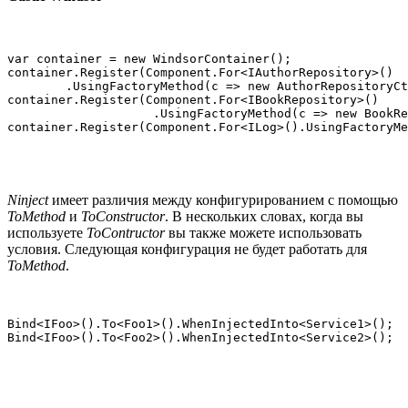
var container = new WindsorContainer();

container.Register(Component.For<IAuthorRepository>()

        .UsingFactoryMethod(c => new AuthorRepositoryCt
container.Register(Component.For<IBookRepository>()

                    .UsingFactoryMethod(c => new BookRe
container.Register(Component.For<ILog>().UsingFactoryMe
Ninject
имеет различия между конфигурированием с помощью
ToMethod
и
ToConstructor
. В нескольких словах, когда вы
используете
ToContructor
вы также можете использовать
условия. Следующая конфигурация не будет работать для
ToMethod
.
Bind<IFoo>().To<Foo1>().WhenInjectedInto<Service1>();

Bind<IFoo>().To<Foo2>().WhenInjectedInto<Service2>();