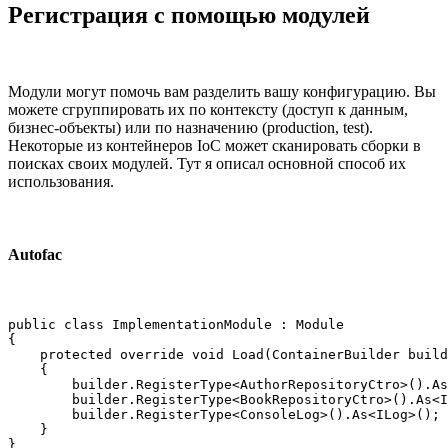
Регистрация с помощью модулей
Модули могут помочь вам разделить вашу конфигурацию. Вы
можете сгруппировать их по контексту (доступ к данным,
бизнес-объекты) или по назначению (production, test).
Некоторые из контейнеров IoC может сканировать сборки в
поисках своих модулей. Тут я описал основной способ их
использования.
Autofac
public class ImplementationModule : Module

{

    protected override void Load(ContainerBuilder build
    {

        builder.RegisterType<AuthorRepositoryCtro>().As
        builder.RegisterType<BookRepositoryCtro>().As<I
        builder.RegisterType<ConsoleLog>().As<ILog>();

    }

}
