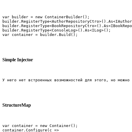
var builder = new ContainerBuilder();

builder.RegisterType<AuthorRepositoryCtro>().As<IAuthor
builder.RegisterType<BookRepositoryCtro>().As<IBookRepo
builder.RegisterType<ConsoleLog>().As<ILog>();

var container = builder.Build();
Simple Injector
У него нет встроенных возможностей для этого, но можно 
StructureMap
var container = new Container();

container.Configure(c =>
