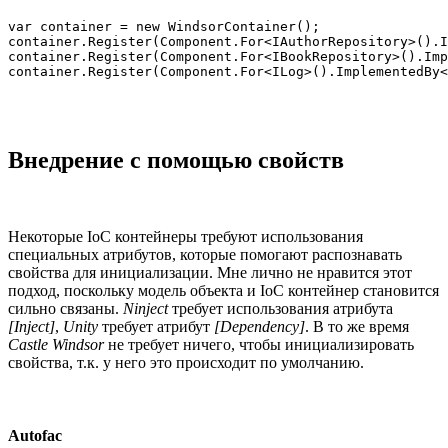
var container = new WindsorContainer();

container.Register(Component.For<IAuthorRepository>().I
container.Register(Component.For<IBookRepository>().Imp
container.Register(Component.For<ILog>().ImplementedBy<
Внедрение с помощью свойств
Некоторые IoC контейнеры требуют использования
специальных атрибутов, которые помогают распознавать
свойства для инициализации. Мне лично не нравится этот
подход, поскольку модель объекта и IoC контейнер становится
сильно связаны.
Ninject
требует использования атрибута
[Inject]
,
Unity
требует атрибут
[Dependency]
. В то же время
Castle Windsor
не требует ничего, чтобы инициализировать
свойства, т.к. у него это происходит по умолчанию.
Autofac