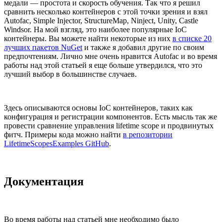
медали — простота и скорость обучения. Так что я решил
сравнить несколько контейнеров с этой точки зрения и взял
Autofac, Simple Injector, StructureMap, Ninject, Unity, Castle
Windsor. На мой взгляд, это наиболее популярные IoC
контейнеры. Вы можете найти некоторые из них
в списке 20
лучших пакетов NuGet
и также я добавил другие по своим
предпочтениям. Лично мне очень нравится Autofac и во время
работы над этой статьей я еще больше утвердился, что это
лучший выбор в большинстве случаев.
Здесь описываются основы IoC контейнеров, таких как
конфигурация и регистрации компонентов. Есть мысль так же
провести сравнение управления lifetime scope и продвинутых
фитч. Примеры кода можно найти
в репозитории
LifetimeScopesExamples GitHub
.
Документация
Во время работы над статьей мне необходимо было