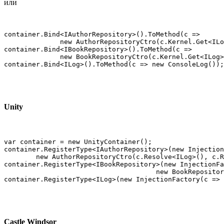
или
container.Bind<IAuthorRepository>().ToMethod(c => 

              new AuthorRepositoryCtro(c.Kernel.Get<ILo
container.Bind<IBookRepository>().ToMethod(c =>

              new BookRepositoryCtro(c.Kernel.Get<ILog>
container.Bind<ILog>().ToMethod(c => new ConsoleLog());
Unity
var container = new UnityContainer();

container.RegisterType<IAuthorRepository>(new Injection
        new AuthorRepositoryCtro(c.Resolve<ILog>(), c.R
container.RegisterType<IBookRepository>(new InjectionFa
                                      new BookRepositor
container.RegisterType<ILog>(new InjectionFactory(c => 
Castle Windsor