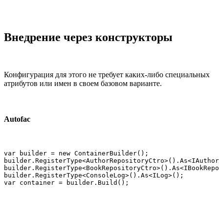
Внедрение через конструкторы
Конфигурация для этого не требует каких-либо специальных
атрибутов или имен в своем базовом варианте.
Autofac
var builder = new ContainerBuilder();

builder.RegisterType<AuthorRepositoryCtro>().As<IAuthor
builder.RegisterType<BookRepositoryCtro>().As<IBookRepo
builder.RegisterType<ConsoleLog>().As<ILog>();

var container = builder.Build();