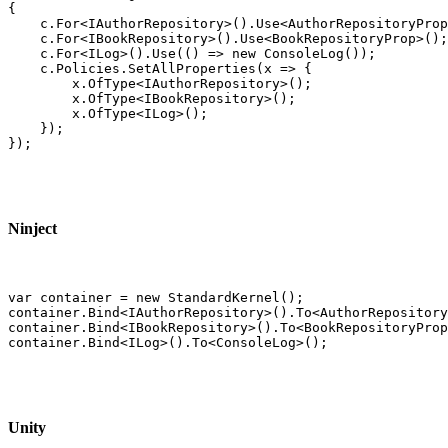
{

    c.For<IAuthorRepository>().Use<AuthorRepositoryProp
    c.For<IBookRepository>().Use<BookRepositoryProp>();

    c.For<ILog>().Use(() => new ConsoleLog());

    c.Policies.SetAllProperties(x => {

        x.OfType<IAuthorRepository>();

        x.OfType<IBookRepository>();

        x.OfType<ILog>();

    });

});
Ninject
var container = new StandardKernel();

container.Bind<IAuthorRepository>().To<AuthorRepository
container.Bind<IBookRepository>().To<BookRepositoryProp
container.Bind<ILog>().To<ConsoleLog>();
Unity