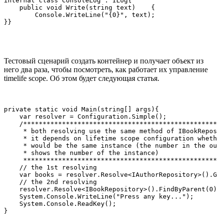
internal class ConsoleLog : ILog{

    public void Write(string text)    {

        Console.WriteLine("{0}", text);

}}
Тестовый сценарий создать контейнер и получает объект из
него два раза, чтобы посмотреть, как работает их управление
timelife scope. Об этом будет следующая статья.
private static void Main(string[] args){

    var resolver = Configuration.Simple();    

    /**************************************************
     * both resolving use the same method of IBookRepos
     * it depends on lifetime scope configuration wheth
     * would be the same instance (the number in the ou
     * shows the number of the instance)               
     **************************************************
    // the 1st resolving

    var books = resolver.Resolve<IAuthorRepository>().G
    // the 2nd resolving

    resolver.Resolve<IBookRepository>().FindByParent(0)
    System.Console.WriteLine("Press any key...");

    System.Console.ReadKey();

}