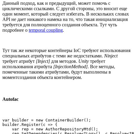
Данный подход, как и предыдущий, может помочь с
циклическими ссылками. С другой стороны, это вносит еще
один момент, который следует избегать. В нескольких словах
API не дает никакого намека на то, что такая инициализация
требуется для полноценного создания объекта. Тут чуть
подробнее о
temporal coupling
.
Тут так же некоторые контейнеры IoC требуют использования
специальных атрибутов с теми же недостатками.
Ninject
требует атрибут
[Inject]
для методов.
Unity
требует
использования атрибута
[InjectionMethod]
. Все методы,
помеченные такими атрибутами, будут выполнены в
моментсоздания объекта контейнером.
Autofac
var builder = new ContainerBuilder();

builder.Register(c => {

    var rep = new AuthorRepositoryMtd();

    rep.SetDependencies(c.Resolve<ILog>(), c.Resolve<IB