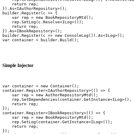
    return rep;

}).As<IAuthorRepository>();

builder.Register(c => {

    var rep = new BookRepositoryMtd();

    rep.SetLog(c.Resolve<ILog>());

    return rep;

}).As<IBookRepository>();

builder.Register(c => new ConsoleLog()).As<ILog>();

var container = builder.Build();
Simple Injector
var container = new Container();

container.Register<IAuthorRepository>(() => {

    var rep = new AuthorRepositoryMtd();

    rep.SetDependencies(container.GetInstance<ILog>(), 
    return rep;

});

container.Register<IBookRepository>(() => {

    var rep = new BookRepositoryMtd();

    rep.SetLog(container.GetInstance<ILog>());

    return rep;

});
