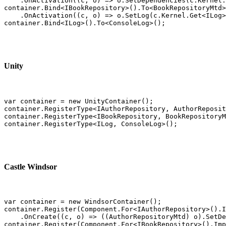
    .OnActivation((c, o) => o.SetDependencies(c.Kernel.
container.Bind<IBookRepository>().To<BookRepositoryMtd>
    .OnActivation((c, o) => o.SetLog(c.Kernel.Get<ILog>
container.Bind<ILog>().To<ConsoleLog>();
Unity
var container = new UnityContainer();

container.RegisterType<IAuthorRepository, AuthorReposit
container.RegisterType<IBookRepository, BookRepositoryM
container.RegisterType<ILog, ConsoleLog>();
Castle Windsor
var container = new WindsorContainer();

container.Register(Component.For<IAuthorRepository>().I
    .OnCreate((c, o) => ((AuthorRepositoryMtd) o).SetDe
container.Register(Component.For<IBookRepository>().Imp