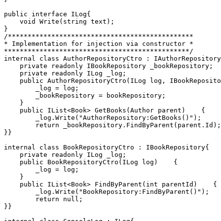
public interface ILog{

    void Write(string text);

}

/***********************************************

* Implementation for injection via constructor *

***********************************************/

internal class AuthorRepositoryCtro : IAuthorRepository
    private readonly IBookRepository _bookRepository;

    private readonly ILog _log;

    public AuthorRepositoryCtro(ILog log, IBookReposito
        _log = log;

        _bookRepository = bookRepository;

    }

    public IList<Book> GetBooks(Author parent)    {

        _log.Write("AuthorRepository:GetBooks()");

        return _bookRepository.FindByParent(parent.Id);

}}

internal class BookRepositoryCtro : IBookRepository{

    private readonly ILog _log;

    public BookRepositoryCtro(ILog log)    {

        _log = log;

    }

    public IList<Book> FindByParent(int parentId)    {

        _log.Write("BookRepository:FindByParent()");

        return null;

}}
