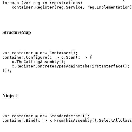
foreach (var reg in registrations)

    container.Register(reg.Service, reg.Implementation)
StructureMap
var container = new Container();

container.Configure(c => c.Scan(x => {

    x.TheCallingAssembly();

    x.RegisterConcreteTypesAgainstTheFirstInterface();

}));
Ninject
var container = new StandardKernel();

container.Bind(x => x.FromThisAssembly().SelectAllClass