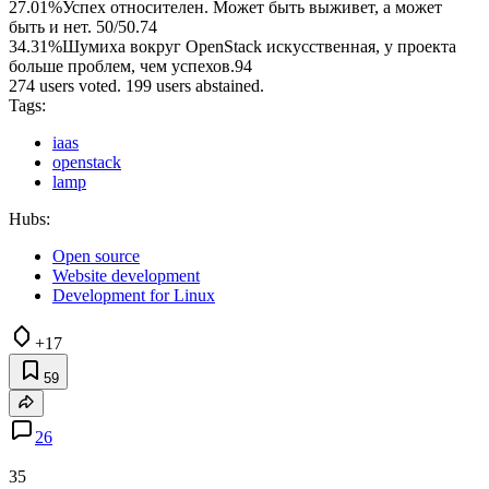
27.01%
Успех относителен. Может быть выживет, а может
быть и нет. 50/50.
74
34.31%
Шумиха вокруг OpenStack искусственная, у проекта
больше проблем, чем успехов.
94
274 users voted. 199 users abstained.
Tags:
iaas
openstack
lamp
Hubs:
Open source
Website development
Development for Linux
+17
59
26
35