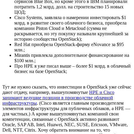
сервисов Blue Box, но кроме этого в IBM планировали
потратить 1,2 млрд. долл. на строительство 15 новых
ЦОД;
Cisco Systems, заявляла о намерении инвестировать $1
млрд. в развитие своего облачного бизнеса, приобрела
компании Piston Cloud и Metacloud (сумма не
раскрывается, но эту покупку называли крупнейшей за
историю сообщества OpenStack);
Red Hat приобрела OpenStack-фирму eNovance за $95
млн.;
Mirantis привлекла дополнительное финансирование на
$100 млн.;
Про HPE я уже писал выше – более $1 млрд. в облачный
бизнес на базе OpenStack;
Тут же нужно сказать, что инвестиции в OpenStack уже сейчас
дают отдачу, например, вышеупомянутые
HPE и Cisco
занимают ведущие позиции в производстве облачной
инфраструктуры
. (Cisco является главным производителем
элементов инфраструктуры для публичных облаков, а HPE —
для частных.) А кроме вышеупомянутых компаний свои
компетенции, связанные с OpenStack активно развивают
Oracle, SAP AB, Intel, Huawei, NEC, SUSE, Ericsson, VMware,
Dell, NTT, Citrix. Хочу обратить внимание на то, что