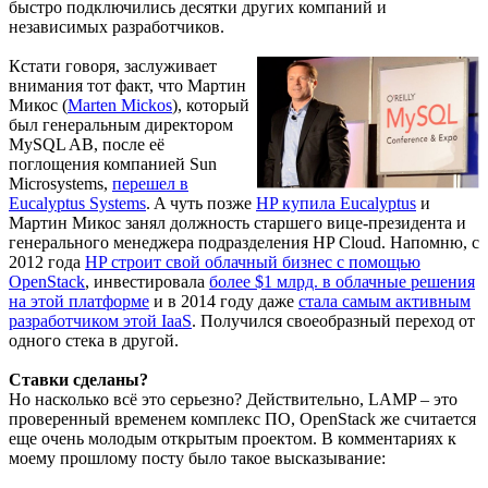
быстро подключились десятки других компаний и
независимых разработчиков.
Кстати говоря, заслуживает
внимания тот факт, что Мартин
Микос (
Marten Mickos
), который
был генеральным директором
MySQL AB, после её
поглощения компанией Sun
Microsystems,
перешел в
Eucalyptus Systems
. A чуть позже
HP купила Eucalyptus
и
Мартин Микос занял должность старшего вице-президента и
генерального менеджера подразделения HP Cloud. Напомню, с
2012 года
HP строит свой облачный бизнес с помощью
OpenStack
, инвестировала
более $1 млрд. в облачные решения
на этой платформе
и в 2014 году даже
стала самым активным
разработчиком этой IaaS
. Получился своеобразный переход от
одного стека в другой.
Ставки сделаны?
Но насколько всё это серьезно? Действительно, LAMP – это
проверенный временем комплекс ПО, OpenStack же считается
еще очень молодым открытым проектом. В комментариях к
моему прошлому посту было такое высказывание: