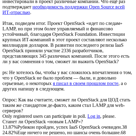
инвестировали в проект различные компании. Что ещё раз
подтверждает
необходимость поддержки Open Source всей
ИТ-отраслью
.
Итак, подведем итог. Проект OpenStack «идет по следам»
LAMP, но при этом более управляемый и финансово
устойчивый, благодаря OpenStack Foundation. Инвестиции
крупных ИТ-компаний в этот проект составляют несколько
миллиардов долларов. В развитии последнего релиза IaaS
OpenStack приняли участие 2336 разработчиков,
представляющих 345 различных компаний. После этого есть
ли у вас сомнения о том, сможет ли выжить OpenStack?
ps: Не хотелось бы, чтобы у вас сложилось впечатления о том,
что у OpenStack не было проблем — были, и довольно
серьезные, о некоторых
я писал в своем прошлом посте
, а о
других напишу в следующем.
Опрос: Как вы считаете, сможет ли OpenStack для ЦОД стать
таким же стандартом де-факто, каким стал LAMP для web-
серверов?
Only registered users can participate in poll.
Log in
, please.
Станет ли OpenStack «новым LAMP»?
13.87%
Рубикон пройден, успех IaaS OpenStack очевиден.
38
24.82%
Еще ничего не решено, но шансы очень большие.
68