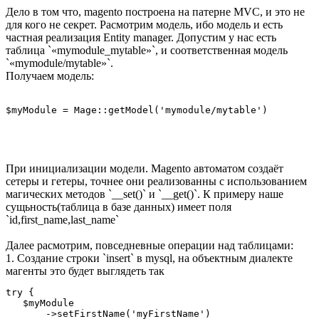
Дело в том что, magento построена на патерне MVC, и это не
для кого не секрет. Расмотрим модель, ибо модель и есть
частная реализация Entity manager. Допустим у нас есть
таблица `«mymodule_mytable»`, и соответственная модель
`«mymodule/mytable»`.
Получаем модель:
При инициализации модели. Magento автоматом создаёт
сетеры и гетеры, точнее они реализованны с использованием
магических методов `__set()` и `__get()`. К примеру наше
сущьность(таблица в базе данных) имеет поля
`id,first_name,last_name`
Далее расмотрим, повседневные операции над таблицами:
1. Создание строки `insert` в mysql, на объектным диалекте
магенты это будет выглядеть так
try {

   $myModule

       ->setFirstName('myFirstName')
