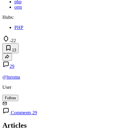
php
orm
Hubs:
PHP
-22
13
29
@lnroma
User
Follow
Comments 29
Articles