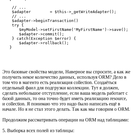
    // ...

    $adapter        = $this->_getWriteAdapter();

    // ...

    $adapter->beginTransaction()

    try {

       $myModel->setFirstName('MyFirstName')->save();

       $adapter->commit();

    } catch(Exception $error) {

       $adapter->rollback();

Это базовые свойства модели, Наверное вы спросите, а как же
получить некое количество данных, используя ORM? Дело в
том что в магенто есть реализация collection. Создаёться
отдельный фаил для подгрузки коллекции. Тут я должен,
сделать небольшое отступление, если ваша модель работает с
базой данных, то она точно будет иметь реализацию resource,
и collection. Я понимаю что это надо было написать ещё в
начале. Но я не стал этого делать. Так как мы говорим о ORM.
Продолжим рассматривать операции на ORM над таблицами:
5. Выборка всех полей из таблицы: