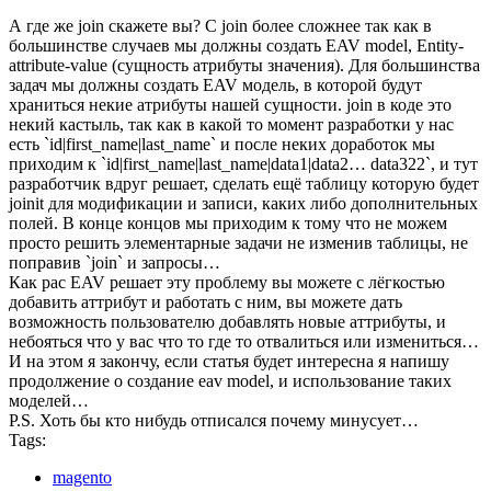
А где же join скажете вы? С join более сложнее так как в
большинстве случаев мы должны создать EAV model, Entity-
attribute-value (сущность атрибуты значения). Для большинства
задач мы должны создать EAV модель, в которой будут
храниться некие атрибуты нашей сущности. join в коде это
некий кастыль, так как в какой то момент разработки у нас
есть `id|first_name|last_name` и после неких доработок мы
приходим к `id|first_name|last_name|data1|data2… data322`, и тут
разработчик вдруг решает, сделать ещё таблицу которую будет
joinit для модификации и записи, каких либо дополнительных
полей. В конце концов мы приходим к тому что не можем
просто решить элементарные задачи не изменив таблицы, не
поправив `join` и запросы…
Как рас EAV решает эту проблему вы можете с лёгкостью
добавить аттрибут и работать с ним, вы можете дать
возможность пользователю добавлять новые аттрибуты, и
небояться что у вас что то где то отвалиться или измениться…
И на этом я закончу, если статья будет интересна я напишу
продолжение о создание eav model, и использование таких
моделей…
P.S. Хоть бы кто нибудь отписался почему минусует…
Tags:
magento