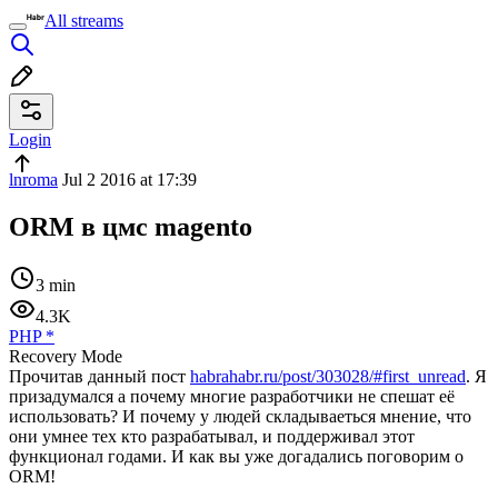
All streams
Login
lnroma
Jul 2 2016 at 17:39
ORM в цмс magento
3 min
4.3K
PHP
*
Recovery Mode
Прочитав данный пост
habrahabr.ru/post/303028/#first_unread
. Я
призадумался а почему многие разработчики не спешат её
использовать? И почему у людей складываеться мнение, что
они умнее тех кто разрабатывал, и поддерживал этот
функционал годами. И как вы уже догадались поговорим о
ORM!