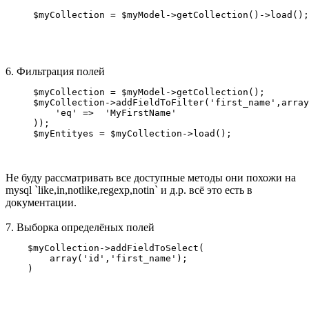
6. Фильтрация полей
     $myCollection = $myModel->getCollection();

     $myCollection->addFieldToFilter('first_name',array
         'eq' =>  'MyFirstName'

     ));

Не буду рассматривать все доступные методы они похожи на
mysql `like,in,notlike,regexp,notin` и д.р. всё это есть в
документации.
7. Выборка определёных полей
    $myCollection->addFieldToSelect(

        array('id','first_name');
