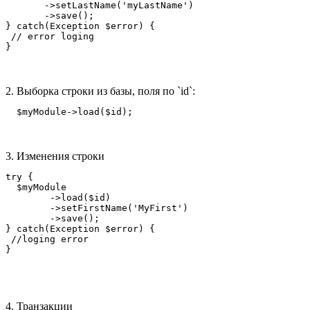
       ->setLastName('myLastName')

       ->save();

} catch(Exception $error) {

 // error loging

2. Выборка строки из базы, поля по `id`:
3. Изменения строки
try {

  $myModule

        ->load($id)

        ->setFirstName('MyFirst')

        ->save();

} catch(Exception $error) {

 //loging error

4. Транзакции