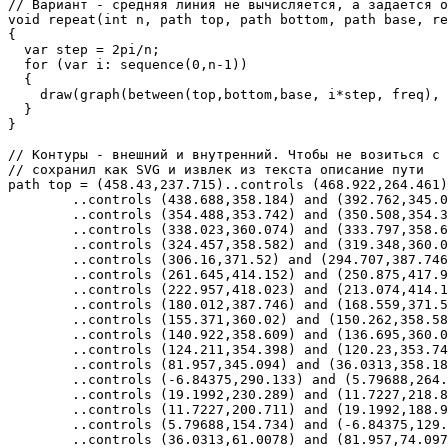
// Вариант - средняя линия не вычисляется, а задается о
void repeat(int n, path top, path bottom, path base, re
{

  var step = 2pi/n;

  for (var i: sequence(0,n-1))

  {

    draw(graph(between(top,bottom,base, i*step, freq), 
  }

} 

// Контуры - внешний и внутренний. Чтобы не возиться с 
// сохранил как SVG и извлек из текста описание пути

path top = (458.43,237.715)..controls (468.922,264.461)
	..controls (438.688,358.184) and (392.762,345.094)..(362.438,351.945)

	..controls (354.488,353.742) and (350.508,354.398)..(342.07,358.234)

	..controls (338.023,360.074) and (333.797,358.609)..(329.125,358.598)

	..controls (324.457,358.582) and (319.348,360.02)..(315.824,363.094)

	..controls (306.16,371.52) and (294.707,387.746)..(278.176,400.949)

	..controls (261.645,414.152) and (250.875,417.965)..(236.914,417.996)

	..controls (222.957,418.023) and (213.074,414.152)..(196.543,400.949)

	..controls (180.012,387.746) and (168.559,371.52)..(158.895,363.094)

	..controls (155.371,360.02) and (150.262,358.582)..(145.594,358.598)

	..controls (140.922,358.609) and (136.695,360.074)..(132.648,358.234)

	..controls (124.211,354.398) and (120.23,353.742)..(112.281,351.945)

	..controls (81.957,345.094) and (36.0313,358.184)..(7.92188,322.145)

	..controls (-6.84375,290.133) and (5.79688,264.461)..(16.2891,237.715)

	..controls (19.1992,230.289) and (11.7227,218.836)..(11.7227,209.773)

	..controls (11.7227,200.711) and (19.1992,188.906)..(16.2891,181.48)

	..controls (5.79688,154.734) and (-6.84375,129.063)..(7.92188,97.0508)

	..controls (36.0313,61.0078) and (81.957,74.0977)..(112.281,67.2461)
