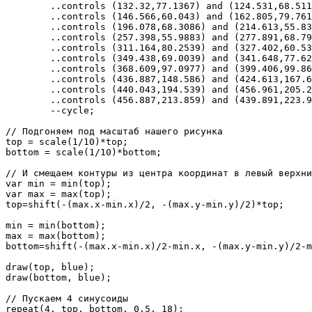
	..controls (132.32,77.1367) and (124.531,68.5117)..(135.547,64.2773)

	..controls (146.566,60.043) and (162.805,79.7617)..(176.016,75.2148)

	..controls (196.078,68.3086) and (214.613,55.832)..(236.008,55.9102)

	..controls (257.398,55.9883) and (277.891,68.7969)..(297.953,75.7031)

	..controls (311.164,80.2539) and (327.402,60.5313)..(338.418,64.7656)

	..controls (349.438,69.0039) and (341.648,77.625)..(355.129,87.3633)

	..controls (368.609,97.0977) and (399.406,99.8633)..(418.145,124.223)

	..controls (436.887,148.586) and (424.613,167.617)..(435.273,186.219)

	..controls (440.043,194.539) and (456.961,205.215)..(456.926,209.535)

	..controls (456.887,213.859) and (439.891,223.926)..(435.121,232.246)

	--cycle;

// Подгоняем под масштаб нашего рисунка

top = scale(1/10)*top;

bottom = scale(1/10)*bottom;

// И смещаем контуры из центра координат в левый верхни
var min = min(top);

var max = max(top);

top=shift(-(max.x-min.x)/2, -(max.y-min.y)/2)*top;

min = min(bottom);

max = max(bottom);

bottom=shift(-(max.x-min.x)/2-min.x, -(max.y-min.y)/2-m
draw(top, blue);

draw(bottom, blue);

// Пускаем 4 синусоиды
