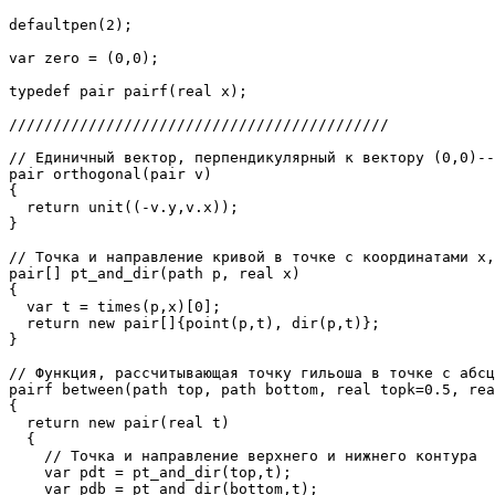
defaultpen(2);

var zero = (0,0);

typedef pair pairf(real x);

///////////////////////////////////////////

// Единичный вектор, перпендикулярный к вектору (0,0)--
pair orthogonal(pair v)

{

  return unit((-v.y,v.x));

}

// Точка и направление кривой в точке с координатами x,
pair[] pt_and_dir(path p, real x)

{

  var t = times(p,x)[0];

  return new pair[]{point(p,t), dir(p,t)};

}

// Функция, рассчитывающая точку гильоша в точке с абсц
pairf between(path top, path bottom, real topk=0.5, rea
{

  return new pair(real t)

  {

    // Точка и направление верхнего и нижнего контура

    var pdt = pt_and_dir(top,t);

    var pdb = pt_and_dir(bottom,t);
