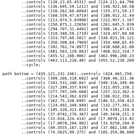
	..controls (120.23,65.4531) and (124.211,64.7969)..(132.648,60.9609)

	..controls (136.695,59.1211) and (140.922,60.582)..(145.594,60.5977)

	..controls (150.262,60.6094) and (155.371,59.1719)..(158.895,56.1016)

	..controls (168.559,47.6719) and (180.012,31.4492)..(196.543,18.2461)

	..controls (213.074,5.03906) and (222.957,1.16797)..(236.914,1.19922)

	..controls (250.875,1.22656) and (261.645,5.03906)..(278.176,18.2461)

	..controls (294.707,31.4492) and (306.16,47.6719)..(315.824,56.1016)

	..controls (319.348,59.1719) and (324.457,60.6094)..(329.125,60.5977)

	..controls (333.797,60.582) and (338.023,59.1211)..(342.07,60.9609)

	..controls (350.508,64.7969) and (354.488,65.4531)..(362.438,67.2461)

	..controls (392.762,74.0977) and (438.688,61.0078)..(466.797,97.0508)

	..controls (481.563,129.063) and (468.922,154.734)..(458.43,181.48)

	..controls (455.52,188.906) and (462.996,200.238)..(463.055,209.359)

	..controls (463.113,218.48) and (455.52,230.289)..(458.43,237.715)

	--cycle;

path bottom = (435.121,232.246)..controls (424.465,250.
	..controls (399.266,318.602) and (368.48,321.363)..(355.004,331.102)

	..controls (341.531,340.84) and (349.316,349.461)..(338.301,353.699)

	..controls (327.289,357.934) and (311.055,338.211)..(297.848,342.762)

	..controls (277.797,349.668) and (257.313,362.477)..(235.926,362.551)

	..controls (214.543,362.629) and (196.012,350.156)..(175.961,343.25)

	..controls (162.75,338.699) and (146.52,358.422)..(135.504,354.188)

	..controls (124.492,349.949) and (132.277,341.328)..(118.805,331.59)

	..controls (105.328,321.852) and (74.5391,319.09)..(55.8086,294.73)

	..controls (37.0742,270.367) and (49.3438,251.336)..(38.6875,232.734)

	..controls (33.918,224.414) and (17.0078,213.824)..(17.0078,209.363)

	..controls (17.0078,204.902) and (33.9258,194.051)..(38.6953,185.727)

	..controls (49.3555,167.129) and (37.082,148.094)..(55.8242,123.734)

	..controls (74.5625,99.375) and (105.359,96.6094)..(118.84,86.875)
