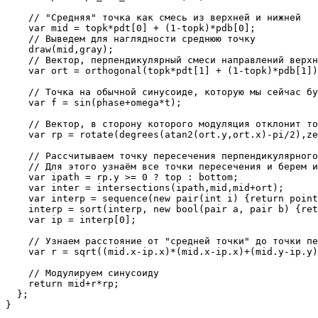
    // "Средняя" точка как смесь из верхней и нижней

    var mid = topk*pdt[0] + (1-topk)*pdb[0];

    // Выведем для наглядности среднюю точку

    draw(mid,gray);

    // Вектор, перпендикулярный смеси направлений верхн
    var ort = orthogonal(topk*pdt[1] + (1-topk)*pdb[1])
    // Точка на обычной синусоиде, которую мы сейчас бу
    var f = sin(phase+omega*t);

    // Вектор, в сторону которого модуляция отклонит то
    var rp = rotate(degrees(atan2(ort.y,ort.x)-pi/2),ze
    // Рассчитываем точку пересечения перпендикулярного
    // Для этого узнаём все точки пересечения и берем и
    var ipath = rp.y >= 0 ? top : bottom;

    var inter = intersections(ipath,mid,mid+ort);

    var interp = sequence(new pair(int i) {return point
    interp = sort(interp, new bool(pair a, pair b) {ret
    var ip = interp[0];

    // Узнаем расстояние от "средней точки" до точки пе
    var r = sqrt((mid.x-ip.x)*(mid.x-ip.x)+(mid.y-ip.y)
    // Модулируем синусоиду

    return mid+r*rp;

  };

}
