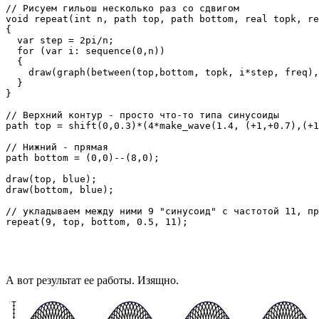
// Рисуем гильош несколько раз со сдвигом

void repeat(int n, path top, path bottom, real topk, re
{

  var step = 2pi/n;

  for (var i: sequence(0,n))

  {

    draw(graph(between(top,bottom, topk, i*step, freq),
  }

} 

// Верхний контур - просто что-то типа синусоиды

path top = shift(0,0.3)*(4*make_wave(1.4, (+1,+0.7),(+1
// Нижний - прямая

path bottom = (0,0)--(8,0);

draw(top, blue);

draw(bottom, blue);

// укладываем между ними 9 "синусоид" с частотой 11, пр
А вот результат ее работы. Изящно.