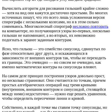
Вычислить алгоритм для рисования гильошей крайне сложно
— хотя на вид они кажутся достаточно простыми. Во многих
источниках пишут, что это всего лишь усложненная версия
спирографа с несколькими колесами, но я в этом сильно
сомневаюсь. Многоколесный спирограф
несложно повторить
на компьютере, но получающиеся узоры во-первых, нисколько
гильоши не напоминают, а во-вторых, их невозможно
подогнать к заранее заданным контурам.
Ясно, что гильош — это семейство синусоид, сдвинутых по
фазе относительно друг друга, и искажающихся в
зависимости от внешних контуров так, чтобы не переходить
их границы. Это очевидно — но совсем не очевидно, как
именно математически контуры на синусоиды влияют.
На самом деле принцип построения узоров довольно прост,
но несколько странноват. Они считаются по точкам, причем
простых алгебраических операций над тремя кривыми
(внутренним, внешним контуром и синусоидой, стелящейся
между ними) недостаточно — нужно еще решать уравнения,
чтобы определить пересечение линии и кривой.
Собственно, в каждой точке мы ставим точку синусоиды, но
каждый раз разной — как бы модулированной текущим