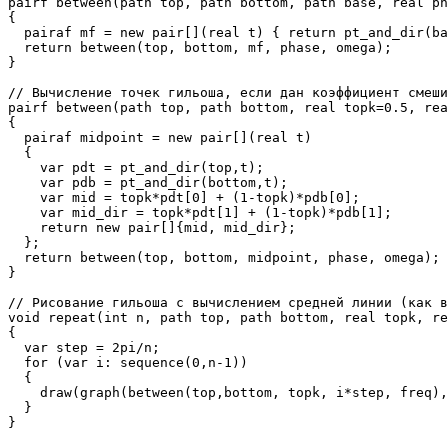
pairf between(path top, path bottom, path base, real ph
{

  pairaf mf = new pair[](real t) { return pt_and_dir(ba
  return between(top, bottom, mf, phase, omega);

}

// Вычисление точек гильоша, если дан коэффициент смеши
pairf between(path top, path bottom, real topk=0.5, rea
{

  pairaf midpoint = new pair[](real t) 

  {

    var pdt = pt_and_dir(top,t);

    var pdb = pt_and_dir(bottom,t);

    var mid = topk*pdt[0] + (1-topk)*pdb[0];

    var mid_dir = topk*pdt[1] + (1-topk)*pdb[1];

    return new pair[]{mid, mid_dir}; 

  };

  return between(top, bottom, midpoint, phase, omega);

}

// Рисование гильоша с вычислением средней линии (как в
void repeat(int n, path top, path bottom, real topk, re
{

  var step = 2pi/n;

  for (var i: sequence(0,n-1))

  {

    draw(graph(between(top,bottom, topk, i*step, freq),
  }

}
