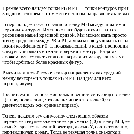
Прежде всего найдем точки PB и PT — точки контуров при t.
Заодно высчитаем в этом месте векторы направления кривых.
Теперь найдем некую среднюю точку Mid между нижним и
верхним контуром. Именно от нее будет отсчитываться
рисование нашей красивой кривой. Мы можем взять просто
точку, среднюю между PB и PT, а можем еще умножить ее на
некий коэффициент 0..1, показывающий, в какой пропорции
следует учитывать нижний и верхний контур. Тогда мы
сможем чуть смещать гильош вверх-вниз между контурами,
чтобы добиться более красивых фигур.
Высчитаем в этой точке вектор направления как средний
между векторами в точках PB и PT. Найдем для него
перпендикуляр.
Посчитаем значение самой обыкновенной синусоиды в точке
t (в предположении, что она начинается в точке 0,0 и
движется вдоль оси ординат вправо).
Теперь исказим эту синусоиду следующим образом:
перенесем текущее значение ее аргумента (t,0) в точку Mid, ее
осью X сделаем «средний вектор», а осью Y, соответственно,
перпендикуляр к нему. Тогда ее текущая точка окажется в