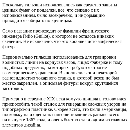
Поскольку гильоши использовались как средство защиты
ценных бумаг от подделки, все, что связано с их
использованием, было засекречено, и информацию
приходится собирать по крупицам.
Само название происходит от фамилии французского
инженера Гийо (Guillot), о котором не осталось никаких
сведений. Не исключено, что это вообще чисто мифическая
фигура.
Первоначально гильоши использовались для гравировки
волнистых линий на корпусах часов, яйцах Фаберже и тому
подобных предметах, на которых требуются строгие
геометрические украшения. Выполнялись они некоторой
разновидностью токарного станка, в которой резец не был
жестко закреплен, а описывал фигуры вокруг крутящейся
заготовки.
Примерно в середине XIX века кому-то пришла в голову идея
приспособить такой станок для генерации сложных узоров на
типографской пластинке. Скорее всего, это были американцы,
поскольку на их деньгах гильоши появились раньше всего —
на выпуске 1862 года, и очень быстро стали одним из главных
элементов дизайна.