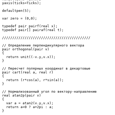
yaxis(ticks=Ticks);

defaultpen(5);

var zero = (0,0);

typedef pair pairf(real x);

typedef pair[] pairaf(real t);

///////////////////////////////////////////

// Определение перпендикулярного вектора

pair orthogonal(pair v)

{

  return unit((-v.y,v.x));

}

// Пересчет полярных координат в декартовые

pair cart(real a, real r)

{

  return (r*cos(a), r*sin(a));

}

// Нормализованный угол по вектору-направлению

real atan2p(pair v)

{

  var a = atan2(v.y,v.x);

  return a<0 ? a+2pi : a;

}
