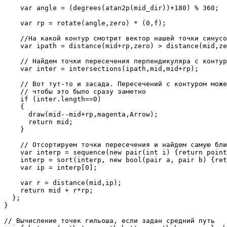
    var angle = (degrees(atan2p(mid_dir))+180) % 360;

    var rp = rotate(angle,zero) * (0,f);

    //На какой контур смотрит вектор нашей точки синусо
    var ipath = distance(mid+rp,zero) > distance(mid,ze
    // Найдем точки пересечения перпендикуляра с контур
    var inter = intersections(ipath,mid,mid+rp);

    // Вот тут-то и засада. Пересечений с контуром може
    // чтобы это было сразу заметно

    if (inter.length==0)

    {

      draw(mid--mid+rp,magenta,Arrow);

      return mid;

    }

    // Отсортируем точки пересечения и найдем самую бли
    var interp = sequence(new pair(int i) {return point
    interp = sort(interp, new bool(pair a, pair b) {ret
    var ip = interp[0];

    var r = distance(mid,ip);

    return mid + r*rp;

  };

}

// Вычисление точек гильоша, если задан средний путь
