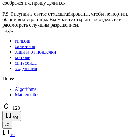
соображения, прошу делиться.
P.S. Рисунки в статье отмасштабированы, чтобы не портить
общий вид страницы. Вы можете открыть их отдельно и
рассмотреть с лучшим разрешением.
Tags:
гильош
банкноты
защита от подделки
кривые
синусоида
модуляция
Hubs:
Algorithms
Mathematics
+123
201
56