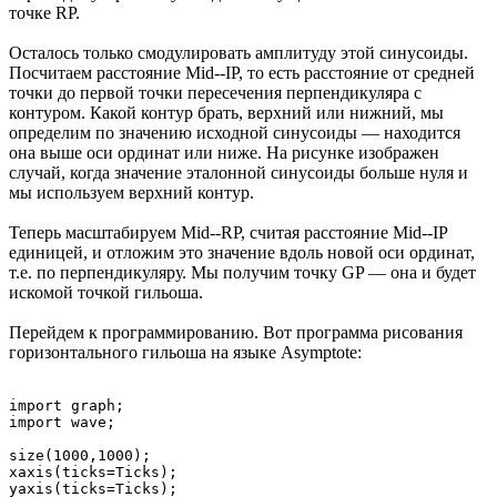
точке RP.
Осталось только смодулировать амплитуду этой синусоиды.
Посчитаем расстояние Mid--IP, то есть расстояние от средней
точки до первой точки пересечения перпендикуляра с
контуром. Какой контур брать, верхний или нижний, мы
определим по значению исходной синусоиды — находится
она выше оси ординат или ниже. На рисунке изображен
случай, когда значение эталонной синусоиды больше нуля и
мы используем верхний контур.
Теперь масштабируем Mid--RP, считая расстояние Mid--IP
единицей, и отложим это значение вдоль новой оси ординат,
т.е. по перпендикуляру. Мы получим точку GP — она и будет
искомой точкой гильоша.
Перейдем к программированию. Вот программа рисования
горизонтального гильоша на языке Asymptote:
import graph;

import wave;

size(1000,1000);

xaxis(ticks=Ticks);

yaxis(ticks=Ticks);
