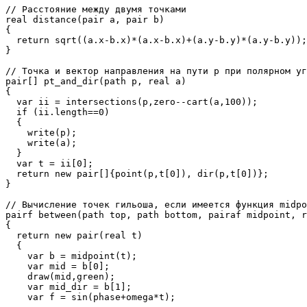
// Расстояние между двумя точками

real distance(pair a, pair b)

{

  return sqrt((a.x-b.x)*(a.x-b.x)+(a.y-b.y)*(a.y-b.y));

}

// Точка и вектор направления на пути p при полярном уг
pair[] pt_and_dir(path p, real a)

{

  var ii = intersections(p,zero--cart(a,100));

  if (ii.length==0)

  {

    write(p);

    write(a);

  }

  var t = ii[0];

  return new pair[]{point(p,t[0]), dir(p,t[0])};

}

// Вычисление точек гильоша, если имеется функция midpo
pairf between(path top, path bottom, pairaf midpoint, r
{

  return new pair(real t)

  {

    var b = midpoint(t);

    var mid = b[0];

    draw(mid,green);

    var mid_dir = b[1];

    var f = sin(phase+omega*t);
