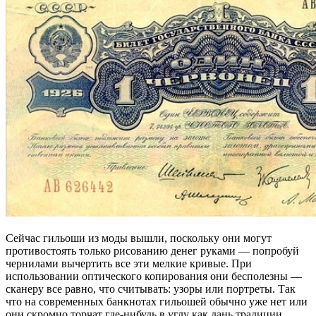
Сейчас гильоши из моды вышли, поскольку они могут
противостоять только рисованию денег руками — попробуй
чернилами вычертить все эти мелкие кривые. При
использовании оптического копирования они бесполезны —
сканеру все равно, что считывать: узоры или портреты. Так
что на современных банкнотах гильошей обычно уже нет или
они скромно торчат где-нибудь в углу как дань традиции.