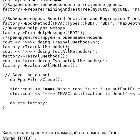
//Задаём объём тренировочного и тестового дерева

factory->PrepareTrainingAndTestTree(mycutS, mycutB, "nT
//Выбираем модель Boosted Decision and Regression Trees
factory->BookMethod(TMVA::Types::kBDT, "BDT", "MaxDepth
//Выводим help для метода

factory->PrintHelpMessage("BDT");

//тренируем,тестируем и оцениваем модель

cout << ">>>> doing TrainAllMethods\n";

factory->TrainAllMethods();

cout << ">>>> doing TestAllMethods\n";

factory->TestAllMethods();

cout << ">>>> doing EvaluateAllMethods\n";

factory->EvaluateAllMethods();

 // Save the output

   outFputFile->Close();

   std::cout << "===> Wrote root file: " << outFputFile
   std::cout << "===> TMVAClassification is done!" << s
   delete factory;

Запустить макрос можно командой из терминала "root
Model_BDT.C".