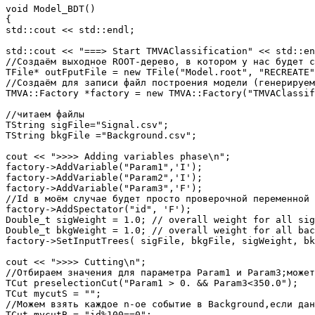
void Model_BDT()

{

std::cout << std::endl;

std::cout << "===> Start TMVAClassification" << std::en
//Создаём выходное ROOT-дерево, в котором у нас будет с
TFile* outFputFile = new TFile("Model.root", "RECREATE"
//Создаём для записи файл построения модели (генерируем
TMVA::Factory *factory = new TMVA::Factory("TMVAClassif
//читаем файлы

TString sigFile="Signal.csv";

TString bkgFile ="Background.csv";

cout << ">>>> Adding variables phase\n";

factory->AddVariable("Param1",'I');

factory->AddVariable("Param2",'I');

factory->AddVariable("Param3",'F');

//Id в моём случае будет просто проверочной переменной

factory->AddSpectator("id", 'F');

Double_t sigWeight = 1.0; // overall weight for all sig
Double_t bkgWeight = 1.0; // overall weight for all bac
factory->SetInputTrees( sigFile, bkgFile, sigWeight, bk
cout << ">>>> Cutting\n";

//Отбираем значения для параметра Param1 и Param3;может
TCut preselectionCut("Param1 > 0. && Param3<350.0");

TCut mycutS = "";

//Можем взять каждое n-ое событие в Background,если дан
TCut mycutB = "id%100==0";
