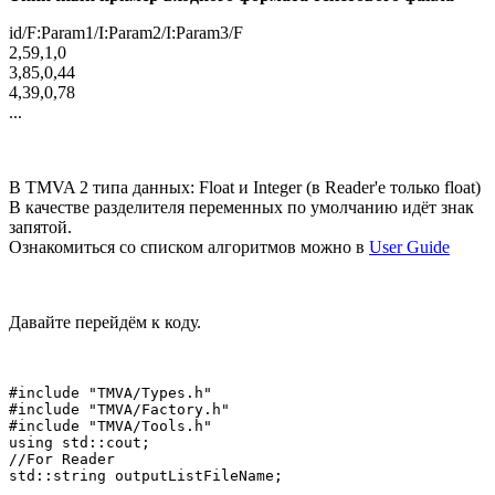
id/F:Param1/I:Param2/I:Param3/F
2,59,1,0
3,85,0,44
4,39,0,78
...
В TMVA 2 типа данных: Float и Integer (в Reader'e только float)
В качестве разделителя переменных по умолчанию идёт знак
запятой.
Ознакомиться со списком алгоритмов можно в
User Guide
Давайте перейдём к коду.
#include "TMVA/Types.h"

#include "TMVA/Factory.h"

#include "TMVA/Tools.h"

using std::cout;

//For Reader

std::string outputListFileName;
