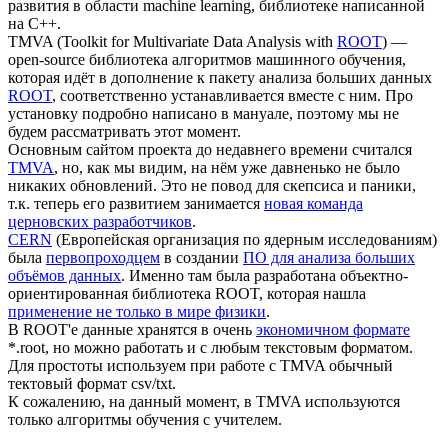
развития в области machine learning, библиотеке написанной
на С++.
TMVA (Toolkit for Multivariate Data Analysis with
ROOT
) —
open-source библиотека алгоритмов машинного обучения,
которая идёт в дополнение к пакету анализа больших данных
ROOT
, соответственно устанавливается вместе с ним. Про
установку подробно написано в мануале, поэтому мы не
будем рассматривать этот момент.
Основным сайтом проекта до недавнего времени считался
TMVA
, но, как мы видим, на нём уже давненько не было
никаких обновлений. Это не повод для скепсиса и паники,
т.к. теперь его развитием занимается
новая команда
церновских разработчиков
.
CERN
(Европейская организация по ядерным исследованиям)
была
первопроходцем
в создании
ПО для анализа больших
объёмов данных
. Именно там была разработана объектно-
ориентированная библиотека ROOT, которая нашла
применение не только в мире физики
.
В ROOT'е данные хранятся в очень
экономичном формате
*.root, но можно работать и с любым текстовым форматом.
Для простоты используем при работе с TMVA обычный
тектовый формат csv/txt.
К сожалению, на данный момент, в TMVA используются
только алгоритмы обучения с учителем.