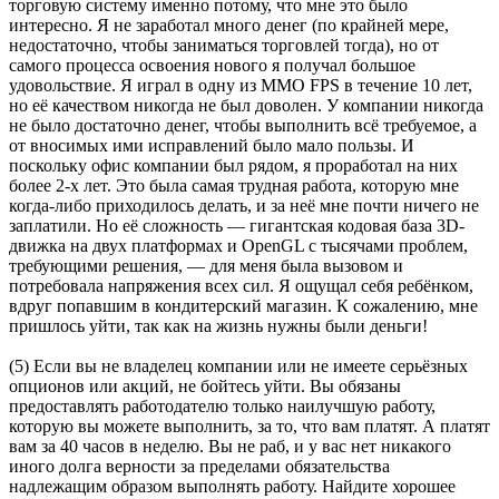
торговую систему именно потому, что мне это было
интересно. Я не заработал много денег (по крайней мере,
недостаточно, чтобы заниматься торговлей тогда), но от
самого процесса освоения нового я получал большое
удовольствие. Я играл в одну из MMO FPS в течение 10 лет,
но её качеством никогда не был доволен. У компании никогда
не было достаточно денег, чтобы выполнить всё требуемое, а
от вносимых ими исправлений было мало пользы. И
поскольку офис компании был рядом, я проработал на них
более 2-х лет. Это была самая трудная работа, которую мне
когда-либо приходилось делать, и за неё мне почти ничего не
заплатили. Но её сложность — гигантская кодовая база 3D-
движка на двух платформах и OpenGL с тысячами проблем,
требующими решения, — для меня была вызовом и
потребовала напряжения всех сил. Я ощущал себя ребёнком,
вдруг попавшим в кондитерский магазин. К сожалению, мне
пришлось уйти, так как на жизнь нужны были деньги!
(5) Если вы не владелец компании или не имеете серьёзных
опционов или акций, не бойтесь уйти. Вы обязаны
предоставлять работодателю только наилучшую работу,
которую вы можете выполнить, за то, что вам платят. А платят
вам за 40 часов в неделю. Вы не раб, и у вас нет никакого
иного долга верности за пределами обязательства
надлежащим образом выполнять работу. Найдите хорошее