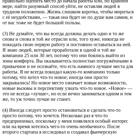
правильно оценить место до начала работы или, по крайней
мере, найти разумный способ уйти, не оставляя людей в
трудном положении. Жизнь слишком коротка, чтобы мириться
с её неудобствами, — такая она будет не по душе вам самим, и
от вас тоже не будет большой пользы.
(3) Не думайте, что вы всегда должны делать одно и то же
снова и снова в той же отрасли или, того хуже, никогда не
покидать свою первую работу и постоянно оставаться на ней.
Я знаю людей, которые проработали в одной и той же
компании 25 или 30 лет, потому что они боялись выйти из
зоны комфорта. Вы оказываетесь полностью погружёнными в
привычное и не осознаёте, что есть намного лучшие места для
работы. Я не всегда покидал какую-то компанию только
потому, что хотел что-то новое; иногда они просто
закрывались! Но новое место означает новые возможности,
новые вызовы и перспективу узнать что-то новое. «Новое» —
это не всегда «лучше», но если вечно заниматься одним и тем
же, то уж точно лучше не станет.
(4) Иногда следует просто остановиться и сделать что-то
просто потому, что хочется. Несколько раз я что-то
предпринимал, поскольку у меня появлялся особый интерес
или на время хотелось чего-то очень необычного. После
второго стартапа я исследовал и создавал фьючерсную