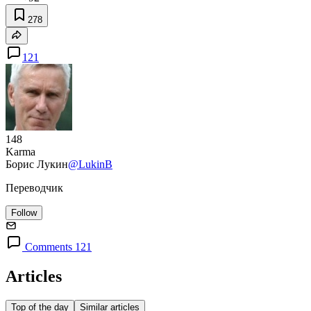
278
121
148
Karma
Борис Лукин
@LukinB
Переводчик
Follow
Comments 121
Articles
Top of the day
Similar articles