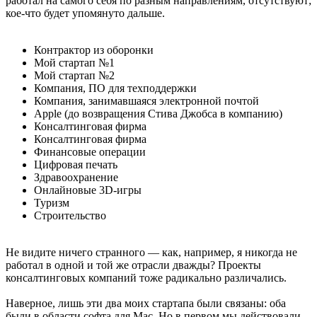
работал на самого себя по разным направлениям, отсутствуют;
кое-что будет упомянуто дальше.
Контрактор из оборонки
Мой стартап №1
Мой стартап №2
Компания, ПО для техподдержки
Компания, занимавшаяся электронной почтой
Apple (до возвращения Стива Джобса в компанию)
Консалтинговая фирма
Консалтинговая фирма
Финансовые операции
Цифровая печать
Здравоохранение
Онлайновые 3D-игры
Туризм
Строительство
Не видите ничего странного — как, например, я никогда не
работал в одной и той же отрасли дважды? Проекты
консалтинговых компаний тоже радикально различались.
Наверное, лишь эти два моих стартапа были связаны: оба
были в области софта для Mac. Но в первом мы действовали