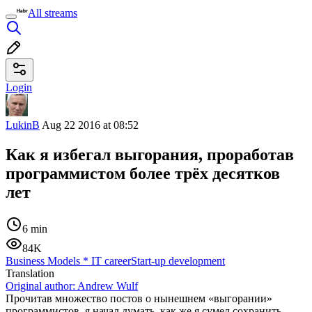
All streams
Login
LukinB
Aug 22 2016 at 08:52
Как я избегал выгорания, проработав
программистом более трёх десятков
лет
6 min
84K
Business Models
*
IT career
Start-up development
Translation
Original author:
Andrew Wulf
Прочитав множество постов о нынешнем «выгорании»
программистов, я начал думать, как же я сумел сохранить