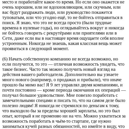
место и поработайте какое-то время. Но если оно окажется не
очень хорошим, или не вдохновляющим, или скучным, или
вас будут раздражать люди, или руководство покажется
туповатым, или что угодно ещё, то не бойтесь отправиться в
поиск. Я знаю, что это не всегда просто (были трудные
времена в нулевые годы), но оглядывайтесь вокруг и никогда
не бойтесь говорить с рекрутёрами или приятелями или в
Сети, даже если вы в настоящее время ощущаете себя вполне
устроенным. Никогда не знаешь, какая классная вещь может
проявиться в следующий момент.
(6) Начать собственную компанию не всегда возможно, но
если получится, то это — отличная возможность увидеть, что
такое бизнес. Часто так можно получить новый взгляд на
действия вашего работодателя. Дополнительно вы узнаете
много нового (например, о продажах и прибыли), что иначе
прошло бы мимо вас! Я 9 лет управлял двумя компаниями, и
почти постоянно — кроме периода окончания их операций —
получал большое удовольствие. Мне повезло поработать с
замечательными спецами и писать то, что на самом деле было
полезно людям! Я никогда не стремился по деньгам к тому,
что выходило бы за пределы хорошей зарплаты, но это был
опыт, который я не променяю ни на что. Можно ухватиться за
возможность поработать в чьём-то стартапе, где нужно
заниматься кучей разных обязанностей, но имейте в виду, что