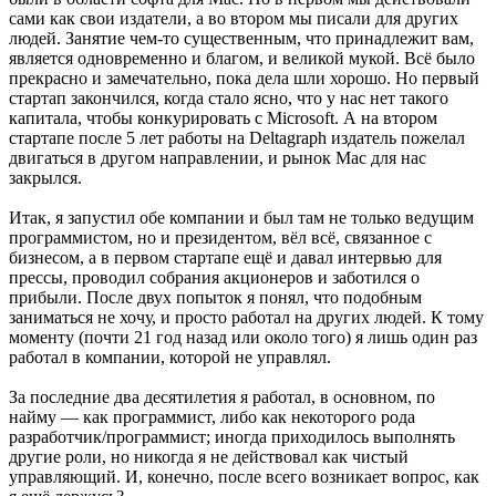
сами как свои издатели, а во втором мы писали для других
людей. Занятие чем-то существенным, что принадлежит вам,
является одновременно и благом, и великой мукой. Всё было
прекрасно и замечательно, пока дела шли хорошо. Но первый
стартап закончился, когда стало ясно, что у нас нет такого
капитала, чтобы конкурировать с Microsoft. А на втором
стартапе после 5 лет работы на Deltagraph издатель пожелал
двигаться в другом направлении, и рынок Mac для нас
закрылся.
Итак, я запустил обе компании и был там не только ведущим
программистом, но и президентом, вёл всё, связанное с
бизнесом, а в первом стартапе ещё и давал интервью для
прессы, проводил собрания акционеров и заботился о
прибыли. После двух попыток я понял, что подобным
заниматься не хочу, и просто работал на других людей. К тому
моменту (почти 21 год назад или около того) я лишь один раз
работал в компании, которой не управлял.
За последние два десятилетия я работал, в основном, по
найму — как программист, либо как некоторого рода
разработчик/программист; иногда приходилось выполнять
другие роли, но никогда я не действовал как чистый
управляющий. И, конечно, после всего возникает вопрос, как