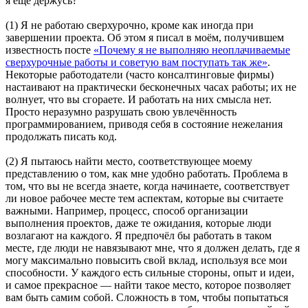
я ещё держусь?
(1) Я не работаю сверхурочно, кроме как иногда при
завершении проекта. Об этом я писал в моём, получившем
известность посте
«Почему я не выполняю неоплачиваемые
сверхурочные работы и советую вам поступать так же»
.
Некоторые работодатели (часто консалтинговые фирмы)
настаивают на практически бесконечных часах работы; их не
волнует, что вы сгораете. И работать на них смысла нет.
Просто неразумно разрушать свою увлечённость
программированием, приводя себя в состояние нежелания
продолжать писать код.
(2) Я пытаюсь найти место, соответствующее моему
представлению о том, как мне удобно работать. Проблема в
том, что вы не всегда знаете, когда начинаете, соответствует
ли новое рабочее месте тем аспектам, которые вы считаете
важными. Например, процесс, способ организации
выполнения проектов, даже те ожидания, которые люди
возлагают на каждого. Я предпочёл бы работать в таком
месте, где люди не навязывают мне, что я должен делать, где я
могу максимально повысить свой вклад, используя все мои
способности. У каждого есть сильные стороны, опыт и идеи,
и самое прекрасное — найти такое место, которое позволяет
вам быть самим собой. Сложность в том, чтобы попытаться