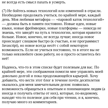
не всегда есть смысл пахать в усмерть.
(7) Не бойтесь новых технологий или изменений в отрасли.
Необходимо продолжать учиться, по крайней мере, каждый
день. Моя любимая метафора — «паровой каток технологий»
— должна быть в памяти постоянно. Новые идеи, новые
языки, новые фреймворки, новые платформы — никогда не
знаешь, что заведёт на путь к технологии, которая нравится
больше. Новое, конечно, не всегда лучше; иногда новое
происходит слишком быстро (к счастью, я не программист
Javascript), но новое всегда несёт с собой некоторую
возможность. Если не учиться постоянно, то в итоге вы не
только невзлюбите свою работу, но и просто останетесь без
неё!
Надеюсь, что-то в этом списке будет полезным для вас. По
крайней мере, эти соображения помогли мне управлять моей
довольно долгой и пока продолжающейся карьерой. Хочу
добавить, что вести этот блог в течение почти десятилетия
оказалось для меня замечательным делом: появилась
возможность обращаться к опытным и понимающим людям (а
иногда и получать ответы от них), которые, по-видимому,
находят что-то полезное для себя при чтении, и я, конечно,
получаю много из комментариев.