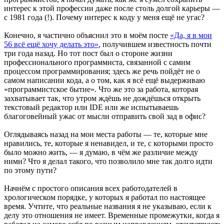
интерес к этой профессии даже после столь долгой карьеры —
с 1981 года (!). Почему интерес к коду у меня ещё не угас?
Конечно, я частично объяснил это в моём посте
«Да, я в мои
56 всё ещё хочу делать это»
, получившем известность почти
три года назад. Но тот пост был о стороне жизни
профессионального программиста, связанной с самим
процессом программирования; здесь же речь пойдёт не о
самом написании кода, а о том, как я всё ещё выдерживаю
«программистское бытие». Что же это за работа, которая
захватывает так, что утром ждёшь не дождёшься открыть
текстовый редактор или IDE или же испытываешь
благоговейный ужас от мысли отправить свой зад в офис?
Оглядываясь назад на мои места работы — те, которые мне
нравились, те, которые я ненавидел, и те, с которыми просто
было можно жить, — я думаю, в чём же различие между
ними? Что я делал такого, что позволило мне так долго идти
по этому пути?
Начнём с простого описания всех работодателей в
хрологическом порядке, у которых я работал по настоящее
время. Учтите, что реальные названия я не указываю, если к
делу это отношения не имеет. Временные промежутки, когда я