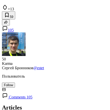
+13
59
105
50
Karma
Сергей Бронников
@estet
Пользователь
Follow
Comments 105
Articles