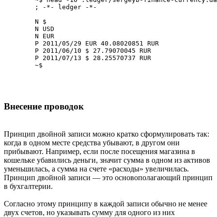
	; -*- ledger -*-

	N $

	N USD

	N EUR

	P 2011/05/29 EUR 40.08020851 RUR

	P 2011/06/10 $ 27.79070045 RUR

	P 2011/07/13 $ 28.25570737 RUR

Внесение проводок
Принцип двойной записи можно кратко cформулировать так:
когда в одном месте средства убывают, в другом они
прибывают. Например, если после посещения магазина в
кошельке убавились деньги, значит сумма в одном из активов
уменьшилась, а сумма на счете «расходы» увеличилась.
Принцип двойной записи — это основополагающий принцип
в бухгалтерии.
Согласно этому принципу в каждой записи обычно не менее
двух счетов, но указывать сумму для одного из них