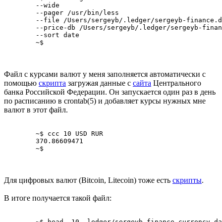
	--wide

	--pager /usr/bin/less

	--file /Users/sergeyb/.ledger/sergeyb-finance.dat

	--price-db /Users/sergeyb/.ledger/sergeyb-finance-currency.dat

	--sort date

	~$
Файл с курсами валют у меня заполняется автоматически с
помощью
скрипта
загружая данные с
сайта
Центрального
банка Российской Федерации. Он запускается один раз в день
по расписанию в crontab(5) и добавляет курсы нужных мне
валют в этот файл.
	~$ ccc 10 USD RUR

	370.86609471

	~$
Для цифровых валют (Bitcoin, Litecoin) тоже есть
скрипты
.
В итоге получается такой файл:
	~$ head -10 .ledger/sergeyb-finance-currency.dat
