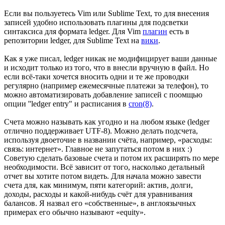
Если вы пользуетесь Vim или Sublime Text, то для внесения
записей удобно использовать плагины для подсветки
синтаксиса для формата ledger. Для Vim
плагин
есть в
репозитории ledger, для Sublime Text на
вики
.
Как я уже писал, ledger никак не модифицирует ваши данные
и исходит только из того, что в внесли вручную в файл. Но
если всё-таки хочется вносить одни и те же проводки
регулярно (например ежемесячные платежи за телефон), то
можно автоматизировать добавление записей с поомщью
опции ''ledger entry" и расписания в
cron(8)
.
Счета можно называть как угодно и на любом языке (ledger
отлично поддерживает UTF-8). Можно делать подсчета,
используя двоеточие в названии счёта, например, «расходы:
связь: интернет». Главное не запутаться потом в них :)
Советую сделать базовые счета и потом их расширять по мере
необходимости. Всё зависит от того, насколько детальный
отчет вы хотите потом видеть. Для начала можно завести
счета для, как минимум, пяти категорий: актив, долги,
доходы, расходы и какой-нибудь счёт для уравнивания
балансов. Я назвал его «собственные», в англоязычных
примерах его обычно называют «equity».