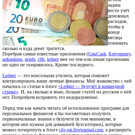
задача
вести учёт
денежных
расходов,
чтобы в
конце
месяца
понимать
сколько и куда денег тратится.
Перебрав самые известные приложения (
GnuCash
,
Kmymoney
,
aqbanking
,
grisbi
,
cbb
,
ledger
мне по тем или иным причинами
ни одно не понравилось. Кроме последнего.
Ledger
— это консольная утилита, которая поможет
контролировать ваши личные финансы. Моё знакомство с ней
началось со статьи в блоге
«Ledger — бухучёт в командной
строке»
. И, на сколько я знаю, больше статей на русском о ней
нет. Попробуем исправить это недоразумение.
Перед тем как начать читать об использовании программ для
персональных финансов я бы посоветовал получить
первоначальные знания о бухучете (в том минимуме, в
котором они нужны для домашней бухгалтерии), которые
можно почерпнуть в блоге
city-rat.livejournal.com
, а расширить