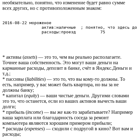
необязательно, понятно, что изменение будет равно сумме
всех других, но с противоположенным знаком:
2016-08-22 мороженое

		актив:наличные	; понятно, что здесь должно быть -75

* активы (
assets
) — это то, чем вы реально располагаете.
Точнее ваша собственность. Это могут ваши деньги на
карманные расходы, депозит в банке, счёт в Яндекс.Деньги и
т.д.;
* пассивы (
liabilities
) — это то, что вы кому-то должны. То
есть, например, у вас может быть квартира, но вы за не
должны банку;
* капитал (
equity
) — ваши чистые деньги. Другими словами
это то, что останется, если из ваших активов вычесть ваши
долги;
* прибыль (
income
) — вы же как-то зарабатываете? Например
ваша зарплата или благодарность соседа за ремонт
компьютера являются хорошим примером прибыли;
* расходы (
expenses
) — сходили с подругой в кино? Вот вам и
расходы;