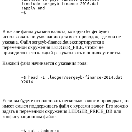
	!include sergeyb-finance-2016.dat

	!apply end

В начале файла указана валюта, которую ledger будет
использовать по умолчанию для всех проводок, где она не
указана. Файл sergeyb-finance.dat экспортируется в
переменной окружения LEDGER_FILE, чтобы не
приходилось его каждый раз указывать в опциях утилиты.
Каждый файл начинается с указания года:
	~$ head -1 .ledger/sergeyb-finance-2014.dat

	Y2014
Если вы будете использовать несколько валют в проводках, то
имеет смысл поддерживать файл с курсами валют. Его можно
задать в переменной окружения LEDGER_PRICE_DB или
конфигурационном файле:
	~$ cat .ledgerrc
