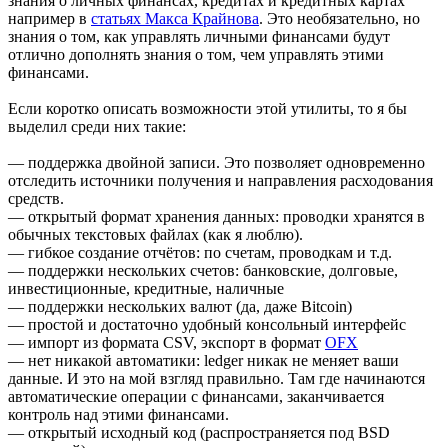
знания о личных финансах, кредитах и кредитных картах
например в
статьях Макса Крайнова
. Это необязательно, но
знания о том, как управлять личными финансами будут
отлично дополнять знания о том, чем управлять этими
финансами.
Если коротко описать возможности этой утилиты, то я бы
выделил среди них такие:
— поддержка двойной записи. Это позволяет одновременно
отследить источники получения и направления расходования
средств.
— открытый формат хранения данных: проводки хранятся в
обычных текстовых файлах (как я люблю).
— гибкое создание отчётов: по счетам, проводкам и т.д.
— поддержки нескольких счетов: банковские, долговые,
инвестиционные, кредитные, наличные
— поддержки нескольких валют (да, даже Bitcoin)
— простой и достаточно удобный консольный интерфейс
— импорт из формата CSV, экспорт в формат
OFX
— нет никакой автоматики: ledger никак не меняет ваши
данные. И это на мой взгляд правильно. Там где начинаются
автоматические операции с финансами, заканчивается
контроль над этими финансами.
— открытый исходный код (распространяется под BSD