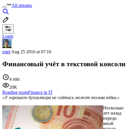
All streams
Login
estet
Aug 25 2016 at 07:16
Финансовый учёт в текстовой консоли
4 min
20K
Reading room
Finance in IT
«У хорошего бухгалтера не сойтись может только юбка.»
Несколько
лет назад
передо
мной
встала