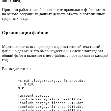
лицензией).
Принцип работы такой: вы вносите проводки в файл, потом
на основе собранных данных делаете отчёты о потраченных
средствах и т.д.
Организация файлов
Можно вносить все проводки в единственный текстовый
файл, но для меня это было неудобно и я сделал так: сделал
общий файл и включил в него файлы с проводками за каждый
год.
Выглядит это так:
	~$ cat .ledger/sergeyb-finance.dat

	;; N RUR

	N ₽

	!account sergeyb

	!include sergeyb-finance-2012.dat

	!include sergeyb-finance-2013.dat

	!include sergeyb-finance-2014.dat

	!include sergeyb-finance-2015.dat
