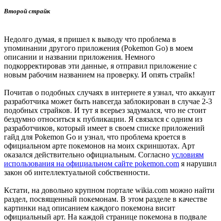
Второй страйк
Недолго думая, я пришел к выводу что проблема в
упоминании другого приложения (Pokemon Go) в моем
описании и названии приложения. Немного
подкорректировав эти данные, я отправил приложение с
новым рабочим названием на проверку. И опять страйк!
Почитав о подобных случаях в интернете я узнал, что аккаунт
разработчика может быть навсегда заблокирован в случае 2-3
подобных страйков. И тут я всерьез задумался, что не стоит
бездумно относиться к публикации. Я связался с одним из
разработчиков, который имеет в своем списке приложений
гайд для Pokemon Go и узнал, что проблема кроется в
официальном арте покемонов на моих скриншотах. Арт
оказался действительно официальным. Согласно
условиям
использования на официальном сайте pokemon.com
я нарушил
закон об интеллектуальной собственности.
Кстати, на довольно крупном портале wikia.com можно найти
раздел, посвященный покемонам. В этом разделе в качестве
картинки над описанием каждого покемона висит
официальный арт. На каждой странице покемона в подвале