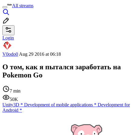
All streams
Login
V0odo0
Aug 29 2016 at 06:18
О том, как я пытался заработать на
Pokemon Go
7 min
50K
Unity3D
*
Development of mobile applications
*
Development for
Android
*