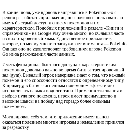
В конце июля, уже вдоволь наигравшись в Pokemon Go я
решил разработать приложение, позволяющее пользователю
иметь быстрый доступ к списку покемонов и их
характеристкам. Подобных приложений в разделе «Книги и
справочники» на Google Play очень много, но бОльшая часть
из них откровенный хлам. Единственное приложение,
которое, по моему мнению заслуживает внимания — PokeInfo.
Однако оно не удовлетворяет требованиям игрока Pokemon
Go из-за расхождения части данных.
Иметь функционал быстрого доступа к характеристикам
покемонов довольно важно во время битв за тренировочный
зал (gym). Бывалый игрок наверняка знает о том, что каждый
покемон и его способности относятся к определенному типу.
К примеру, в битве с огненным покемоном эффективно
использовать навыки водного типа. Применив эти знания и
выбрав нужного покемона, игрок имеет преимущество и
высокие шансы на победу над гораздо более сильным
покемоном.
Мотивировав себя тем, что приложение имеет шансы
оказаться полезным многим игрокам я немедленно принялся
за разработку.