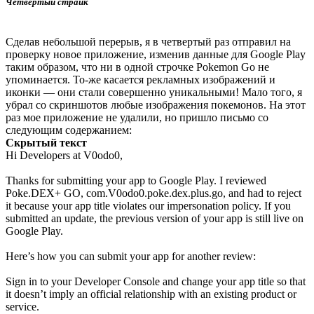
Четвертый страйк
Сделав небольшой перерыв, я в четвертый раз отправил на
проверку новое приложение, изменив данные для Google Play
таким образом, что ни в одной строчке Pokemon Go не
упоминается. То-же касается рекламных изображений и
иконки — они стали совершенно уникальными! Мало того, я
убрал со скриншотов любые изображения покемонов. На этот
раз мое приложение не удалили, но пришло письмо со
следующим содержанием:
Скрытый текст
Hi Developers at V0odo0,
Thanks for submitting your app to Google Play. I reviewed
Poke.DEX+ GO, com.V0odo0.poke.dex.plus.go, and had to reject
it because your app title violates our impersonation policy. If you
submitted an update, the previous version of your app is still live on
Google Play.
Here’s how you can submit your app for another review:
Sign in to your Developer Console and change your app title so that
it doesn’t imply an official relationship with an existing product or
service.