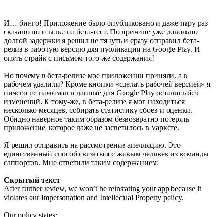
И… бинго! Приложение было опубликовано и даже пару раз
скачано по ссылке на бета-тест. По причине уже довольно
долгой задержки я решил не тянуть и сразу отправил бета-
релиз в рабочую версию для публикации на Google Play. И
опять страйк с письмом того-же содержания!
Но почему в бета-релизе мое приложении приняли, а в
рабочем удалили? Кроме кнопки «сделать рабочей версией» я
ничего не нажимал и данные для Google Play остались без
изменений. К тому-же, в бета-релизе я мог находиться
несколько месяцев, собирать статистику сбоев и оценки.
Обидно наверное таким образом безвозвратно потерять
приложение, которое даже не засветилось в маркете.
Я решил отправить на рассмотрение апелляцию. Это
единственный способ связаться с живым человек из команды
саппортов. Мне ответили таким содержанием:
Скрытый текст
After further review, we won’t be reinstating your app because it
violates our Impersonation and Intellectual Property policy.
Our policy states: