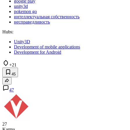
google play
unity3d
pokemon go
интеллектуальная собственность
несправедливость
Hubs:
Unity3D
Development of mobile applications
Development for Android
+21
45
47
27
Karma