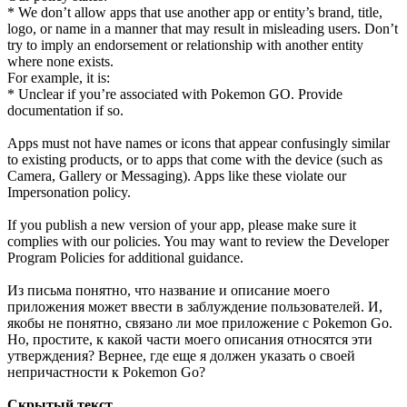
* We don’t allow apps that use another app or entity’s brand, title,
logo, or name in a manner that may result in misleading users. Don’t
try to imply an endorsement or relationship with another entity
where none exists.
For example, it is:
* Unclear if you’re associated with Pokemon GO. Provide
documentation if so.
Apps must not have names or icons that appear confusingly similar
to existing products, or to apps that come with the device (such as
Camera, Gallery or Messaging). Apps like these violate our
Impersonation policy.
If you publish a new version of your app, please make sure it
complies with our policies. You may want to review the Developer
Program Policies for additional guidance.
Из письма понятно, что название и описание моего
приложения может ввести в заблуждение пользователей. И,
якобы не понятно, связано ли мое приложение с Pokemon Go.
Но, простите, к какой части моего описания относятся эти
утверждения? Вернее, где еще я должен указать о своей
непричастности к Pokemon Go?
Скрытый текст