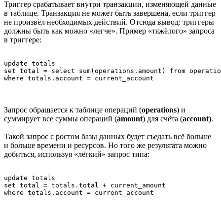
Триггер срабатывает внутри транзакции, изменяющей данные
в таблице. Транзакция не может быть завершена, если триггер
не произвёл необходимых действий. Отсюда вывод: триггеры
должны быть как можно «легче». Пример «тяжёлого» запроса
в триггере:
update totals 

set total = select sum(operations.amount) from operatio
where totals.account = current_account
Запрос обращается к таблице операций (
operations
) и
суммирует все суммы операций (
amount
) для счёта (
account
).
Такой запрос с ростом базы данных будет съедать всё больше
и больше времени и ресурсов. Но того же результата можно
добиться, используя «лёгкий» запрос типа:
update totals 

set total = totals.total + current_amount

where totals.account = current_account