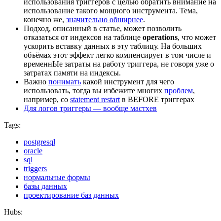
использования триггеров с целью обратить внимание на
использование такого мощного инструмента. Тема,
конечно же,
значительно обширнее
.
Подход, описанный в статье, может позволить
отказаться от индексов на таблице
operations
, что может
ускорить вставку данных в эту таблицу. На больших
объёмах этот эффект легко компенсирует в том числе и
временнЫе затраты на работу триггера, не говоря уже о
затратах памяти на индексы.
Важно
понимать
какой инструмент для чего
использовать, тогда вы избежите многих
проблем
,
например, со
statement restart
в BEFORE триггерах
Для логов триггеры — вообще мастхев
Tags:
postgresql
oracle
sql
triggers
нормальные формы
базы данных
проектирование баз данных
Hubs: