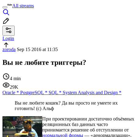
All streams
Login
zoroda
Sep 15 2016 at 11:35
Вы не любите триггеры?
4 min
29K
Oracle
*
PostgreSQL
*
SQL
*
System Analysis and Design
*
Вы не любите кошек? Да вы просто не умеете их
готовить! (с) Альф
При проектировании достаточно объёмных
реляционных баз данных часто
принимается решение об отступлении от
нормальной формы
— «денормализации».