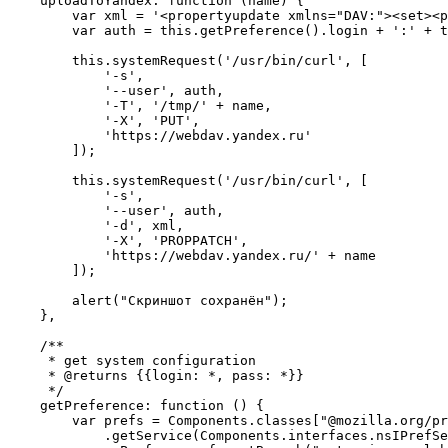
    uploadToYandex: function (name) {

        var xml = '<propertyupdate xmlns="DAV:"><set><p
        var auth = this.getPreference().login + ':' + t
        this.systemRequest('/usr/bin/curl', [

            '-s',

            '--user', auth,

            '-T', '/tmp/' + name,

            '-X', 'PUT',

            'https://webdav.yandex.ru'

        ]);

        this.systemRequest('/usr/bin/curl', [

            '-s',

            '--user', auth,

            '-d', xml,

            '-X', 'PROPPATCH',

            'https://webdav.yandex.ru/' + name

        ]);

        alert("Скриншот сохранён");

    },

    /**

     * get system configuration

     * @returns {{login: *, pass: *}}

     */

    getPreference: function () {

        var prefs = Components.classes["@mozilla.org/pr
            .getService(Components.interfaces.nsIPrefSe