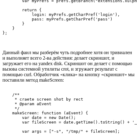
        var myPrefs = prefs.getBranch("extensions.xulph
        return {

            login: myPrefs.getCharPref('login'),

            pass: myPrefs.getCharPref('pass')

        }

    }

Данный фаил мы разберём чуть подробнее хотя он тривиален
и выполняет всего 2-ва действия: делает скриншот, и
загружает его на yandex disk. Скриншот он делает с помощью
вызова системной утилиты crot, и згружает результат с
помощью curl. Обработчик «клика» на кнопку «скриншот» мы
поставили метод makeScreen:
    /**

     * craete screen shot by rect

     * @param aEvent

     */

    makeScreen: function (aEvent) {

        var date = new Date();

        var fileScreen = date.getTime().toString() + '_
        var args = ["-s", "/tmp/" + fileScreen];
