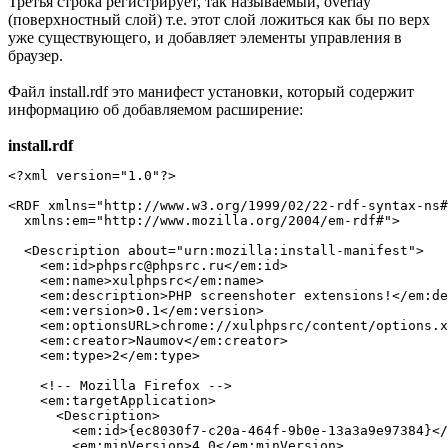
Третья строка регистрирует, так называемый, overlay
(поверхностный слой) т.е. этот слой ложиться как бы по верх
уже существующего, и добавляет элементы управления в
браузер.
Файл install.rdf это манифест установки, который содержит
информацию об добавляемом расширение:
install.rdf
<?xml version="1.0"?>

<RDF xmlns="http://www.w3.org/1999/02/22-rdf-syntax-ns#
  xmlns:em="http://www.mozilla.org/2004/em-rdf#">

  <Description about="urn:mozilla:install-manifest">

    <em:id>phpsrc@phpsrc.ru</em:id>

    <em:name>xulphpsrc</em:name>

    <em:description>PHP screenshoter extensions!</em:de
    <em:version>0.1</em:version>

    <em:optionsURL>chrome://xulphpsrc/content/options.x
    <em:creator>Naumov</em:creator>

    <em:type>2</em:type>

    <!-- Mozilla Firefox -->

    <em:targetApplication>

      <Description>

        <em:id>{ec8030f7-c20a-464f-9b0e-13a3a9e97384}</
        <em:minVersion>4.0</em:minVersion>
