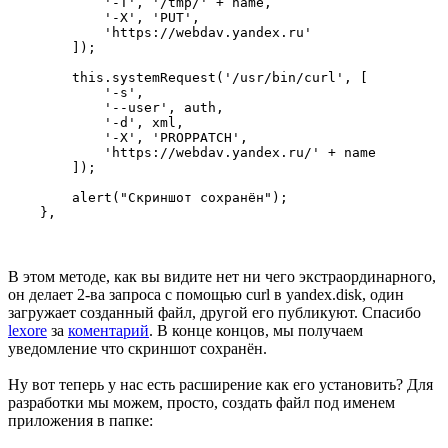
            '-T', '/tmp/' + name,

            '-X', 'PUT',

            'https://webdav.yandex.ru'

        ]);

        this.systemRequest('/usr/bin/curl', [

            '-s',

            '--user', auth,

            '-d', xml,

            '-X', 'PROPPATCH',

            'https://webdav.yandex.ru/' + name

        ]);

        alert("Скриншот сохранён");

В этом методе, как вы видите нет ни чего экстраординарного,
он делает 2-ва запроса с помощью curl в yandex.disk, один
загружает созданный файл, другой его публикуют. Спасибо
lexore
за
коментарий
. В конце концов, мы получаем
уведомление что скриншот сохранён.
Ну вот теперь у нас есть расширение как его установить? Для
разработки мы можем, просто, создать файл под именем
приложения в папке: