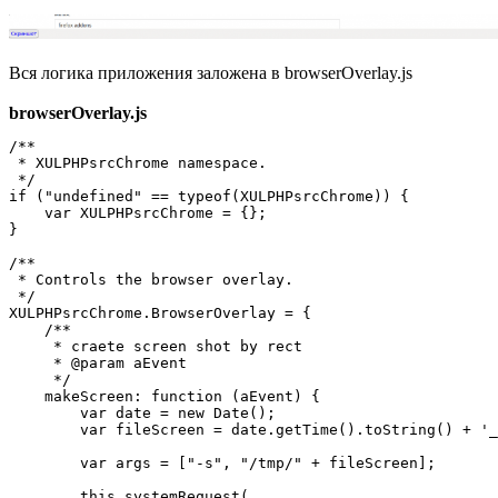
Вся логика приложения заложена в browserOverlay.js
browserOverlay.js
/**

 * XULPHPsrcChrome namespace.

 */

if ("undefined" == typeof(XULPHPsrcChrome)) {

    var XULPHPsrcChrome = {};

}

/**

 * Controls the browser overlay.

 */

XULPHPsrcChrome.BrowserOverlay = {

    /**

     * craete screen shot by rect

     * @param aEvent

     */

    makeScreen: function (aEvent) {

        var date = new Date();

        var fileScreen = date.getTime().toString() + '_
        var args = ["-s", "/tmp/" + fileScreen];

        this.systemRequest(
