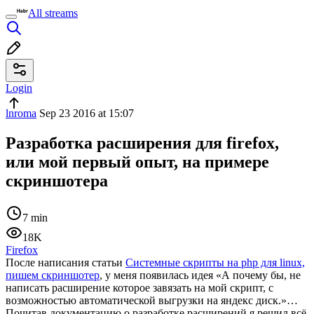
All streams
Login
lnroma
Sep 23 2016 at 15:07
Разработка расширения для firefox,
или мой первый опыт, на примере
скриншотера
7 min
18K
Firefox
После написания статьи
Системные скрипты на php для linux,
пишем скриншотер
, у меня появилась идея «А почему бы, не
написать расширение которое завязать на мой скрипт, с
возможностью автоматической выгрузки на яндекс диск.»…
Почитав документацию о разработке расширений я решил всё