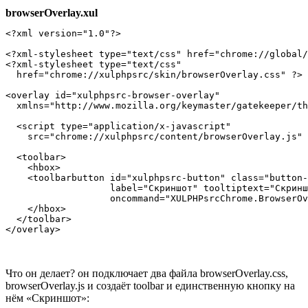
browserOverlay.xul
<?xml version="1.0"?>

<?xml-stylesheet type="text/css" href="chrome://global/
<?xml-stylesheet type="text/css"

  href="chrome://xulphpsrc/skin/browserOverlay.css" ?>

<overlay id="xulphpsrc-browser-overlay"

  xmlns="http://www.mozilla.org/keymaster/gatekeeper/th
  <script type="application/x-javascript"

    src="chrome://xulphpsrc/content/browserOverlay.js" 
  <toolbar>

    <hbox>

    <toolbarbutton id="xulphpsrc-button" class="button-
                   label="Скриншот" tooltiptext="Скринш
                   oncommand="XULPHPsrcChrome.BrowserOv
    </hbox>

  </toolbar>

Что он делает? он подключает два файла browserOverlay.css,
browserOverlay.js и создаёт toolbar и единственную кнопку на
нём «Скриншот»: