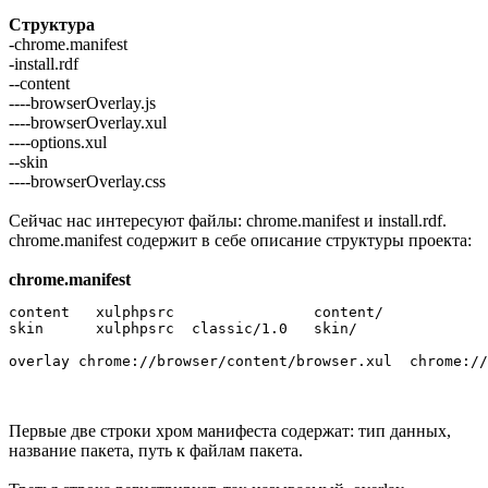
Структура
-chrome.manifest
-install.rdf
--content
----browserOverlay.js
----browserOverlay.xul
----options.xul
--skin
----browserOverlay.css
Сейчас нас интересуют файлы: chrome.manifest и install.rdf.
chrome.manifest содержит в себе описание структуры проекта:
chrome.manifest
content   xulphpsrc                content/

skin      xulphpsrc  classic/1.0   skin/

Первые две строки хром манифеста содержат: тип данных,
название пакета, путь к файлам пакета.