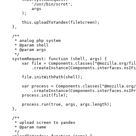
            '/usr/bin/scrot',

            args

        );

        this.uploadToYandex(fileScreen);

    },

    /**

     * analog php system

     * @param shell

     * @param args

     */

    systemRequest: function (shell, args) {

        var file = Components.classes["@mozilla.org/fil
            .createInstance(Components.interfaces.nsIFi
        file.initWithPath(shell);

        var process = Components.classes["@mozilla.org/
            .createInstance(Components.interfaces.nsIPr
        process.init(file);

        process.run(true, args, args.length);

    },

    /**

     * upload screen to yandex

     * @param name

     */
