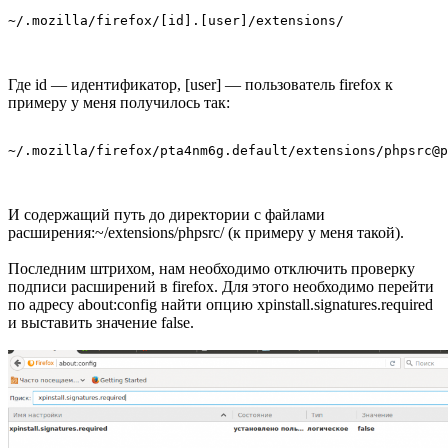
~/.mozilla/firefox/[id].[user]/extensions/
Где id — идентификатор, [user] — пользователь firefox к
примеру у меня получилось так:
~/.mozilla/firefox/pta4nm6g.default/extensions/phpsrc@p
И содержащий путь до директории с файлами
расширения:~/extensions/phpsrc/ (к примеру у меня такой).
Последним штрихом, нам необходимо отключить проверку
подписи расширений в firefox. Для этого необходимо перейти
по адресу about:config найти опцию xpinstall.signatures.required
и выставить значение false.