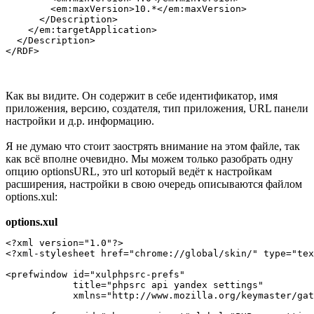
        <em:maxVersion>10.*</em:maxVersion>

      </Description>

    </em:targetApplication>

  </Description>

Как вы видите. Он содержит в себе идентификатор, имя
приложения, версию, создателя, тип приложения, URL панели
настройки и д.р. информацию.
Я не думаю что стоит заострять внимание на этом файле, так
как всё вполне очевидно. Мы можем только разобрать одну
опцию optionsURL, это url который ведёт к настройкам
расширения, настройки в свою очередь описываются файлом
options.xul:
options.xul
<?xml version="1.0"?>

<?xml-stylesheet href="chrome://global/skin/" type="tex
<prefwindow id="xulphpsrc-prefs"

            title="phpsrc api yandex settings"

            xmlns="http://www.mozilla.org/keymaster/gat