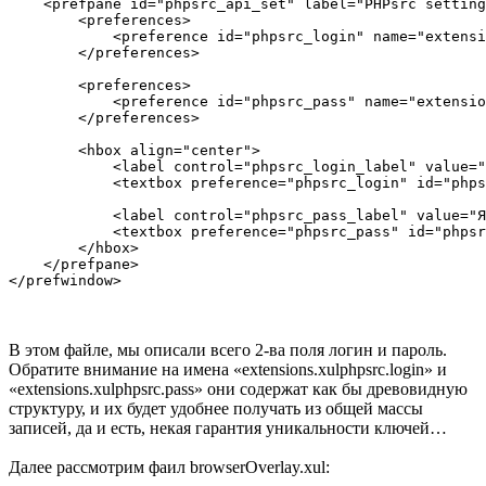
    <prefpane id="phpsrc_api_set" label="PHPsrc setting
        <preferences>

            <preference id="phpsrc_login" name="extensi
        </preferences>

        <preferences>

            <preference id="phpsrc_pass" name="extensio
        </preferences>

        <hbox align="center">

            <label control="phpsrc_login_label" value="
            <textbox preference="phpsrc_login" id="phps
            <label control="phpsrc_pass_label" value="Я
            <textbox preference="phpsrc_pass" id="phpsr
        </hbox>

    </prefpane>

В этом файле, мы описали всего 2-ва поля логин и пароль.
Обратите внимание на имена «extensions.xulphpsrc.login» и
«extensions.xulphpsrc.pass» они содержат как бы древовидную
структуру, и их будет удобнее получать из общей массы
записей, да и есть, некая гарантия уникальности ключей…
Далее рассмотрим фаил browserOverlay.xul: