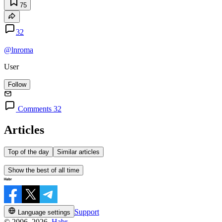
75
32
@lnroma
User
Follow
Comments 32
Articles
Top of the day
Similar articles
Show the best of all time
Support
Language settings
© 2006–2026,
Habr