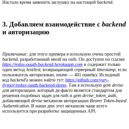
Настало время заменить заглушку на настощий
backend
.
3. Добавляем взаимодействие с
backend
и авторизацию
Примечание:
для этого примера я использую очень простой
backend
, разработанный мной на
rails
. Он доступен по ссылке
https://redux-oauth-backend.herokuapp.com
и содержит только
один метод
/test/test
, возвращающий серверный
timestamp
, если
пользователь авторизован, иначе — 401 ошибку. Исходный
код
backend
'а можно найти тут:
https://github.com/yury-
dymov/redux-oauth-backend-demo
. Там я использую
gem devise
для авторизации, который де-факто является стандартом для
решения подобных задач для
rails
и
gem devise_token_auth
,
добавляющий
devise
механизм авторизации
Bearer Token-based
Authentication
. В наши дни этот механизм чаще всего
используется при разработке защищенных API.