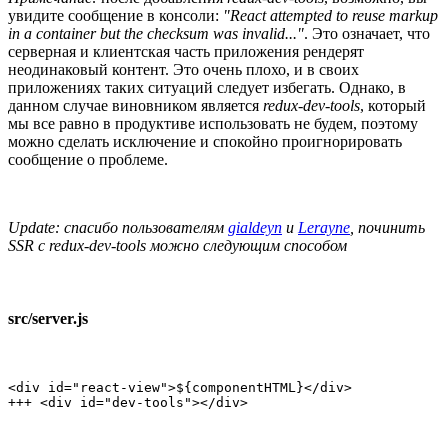
увидите сообщение в консоли:
"React attempted to reuse markup
in a container but the checksum was invalid..."
. Это означает, что
серверная и клиентская часть приложения рендерят
неодинаковый контент. Это очень плохо, и в своих
приложениях таких ситуаций следует избегать. Однако, в
данном случае виновником является
redux-dev-tools
, который
мы все равно в продуктиве использовать не будем, поэтому
можно сделать исключение и спокойно проигнорировать
сообщение о проблеме.
Update: спасибо пользователям
gialdeyn
и
Lerayne
, починить
SSR с redux-dev-tools можно следующим способом
src/server.js
<div id="react-view">${componentHTML}</div>

+++ <div id="dev-tools"></div>