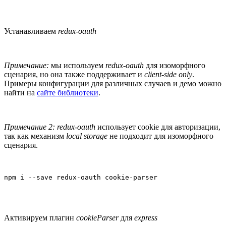
Устанавливаем
redux-oauth
Примечание:
мы используем
redux-oauth
для изоморфного
сценария, но она также поддерживает и
client-side only
.
Примеры конфигурации для различных случаев и демо можно
найти на
сайте библиотеки
.
Примечание 2:
redux-oauth
использует cookie для авторизации,
так как механизм
local storage
не подходит для изоморфного
сценария.
npm i --save redux-oauth cookie-parser
Активируем плагин
cookieParser
для
express