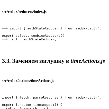
src/redux/reducers/index.js
+++ import { authStateReducer } from 'redux-oauth';

export default combineReducers({

+++  auth: authStateReducer,
3.3. Заменяем заглушку в
timeActions.js
src/redux/actions/timeActions.js
import { fetch, parseResponse } from 'redux-oauth';

export function timeRequest() {

  return (dispatch) => {
