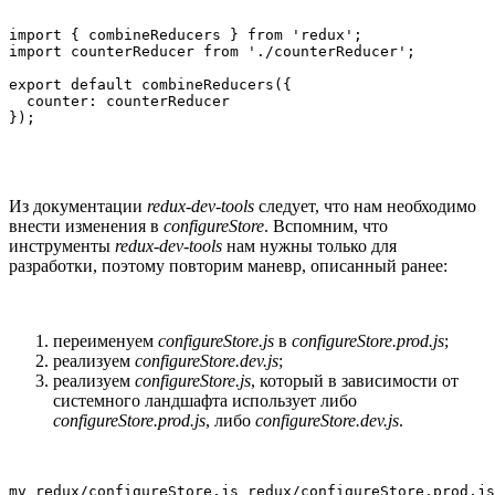
import { combineReducers } from 'redux';

import counterReducer from './counterReducer';

export default combineReducers({

  counter: counterReducer

});
Из документации
redux-dev-tools
следует, что нам необходимо
внести изменения в
configureStore
. Вспомним, что
инструменты
redux-dev-tools
нам нужны только для
разработки, поэтому повторим маневр, описанный ранее:
переименуем
configureStore.js
в
configureStore.prod.js
;
реализуем
configureStore.dev.js
;
реализуем
configureStore.js
, который в зависимости от
системного ландшафта использует либо
configureStore.prod.js
, либо
configureStore.dev.js
.
mv redux/configureStore.js redux/configureStore.prod.js