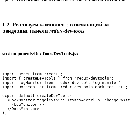
npm i --save-dev redux-devtools redux-devtools-log-moni
1.2. Реализуем компонент, отвечающий за
рендеринг панели
redux-dev-tools
src/components/DevTools/DevTools.jsx
import React from 'react';

import { createDevTools } from 'redux-devtools';

import LogMonitor from 'redux-devtools-log-monitor';

import DockMonitor from 'redux-devtools-dock-monitor';

export default createDevTools(

  <DockMonitor toggleVisibilityKey='ctrl-h' changePosit
    <LogMonitor />

  </DockMonitor>

);