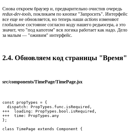
Снова откроем браузер и, предварительно очистив очередь
redux-dev-tools
, покликаем по кнопке "Запросить". Интерфейс
все еще не обновляется, но теперь наши
actions
изменяют
глобальное состояние согласно коду нашего редьюсера, а это
значит, что "под капотом" вся логика работает как надо. Дело
за малым — "оживим" интерфейс.
2.4. Обновляем код страницы "Время"
src/components/TimePage/TimePage.jsx
const propTypes = {

  dispatch: PropTypes.func.isRequired,

+++  loading: PropTypes.bool.isRequired,

+++  time: PropTypes.any

};

class TimePage extends Component {
