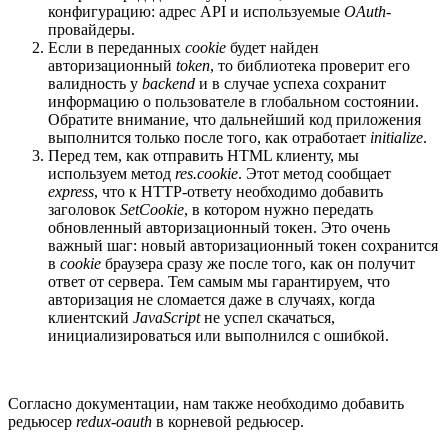
конфигурацию: адрес API и используемые
OAuth
-
провайдеры.
Если в переданных
cookie
будет найден
авторизационный
token
, то библиотека проверит его
валидность у
backend
и в случае успеха сохранит
информацию о пользователе в глобальном состоянии.
Обратите внимание, что дальнейший код приложения
выполнится только после того, как отработает
initialize
.
Перед тем, как отправить HTML клиенту, мы
используем метод
res.cookie
. Этот метод сообщает
express
, что к HTTP-ответу необходимо добавить
заголовок
SetCookie
, в котором нужно передать
обновленный авторизационный токен. Это очень
важный шаг: новый авторизационный токен сохранится
в
cookie
браузера сразу же после того, как он получит
ответ от сервера. Тем самым мы гарантируем, что
авторизация не сломается даже в случаях, когда
клиентский
JavaScript
не успел скачаться,
инициализироваться или выполнился с ошибкой.
Согласно документации, нам также необходимо добавить
редьюсер
redux-oauth
в корневой редьюсер.