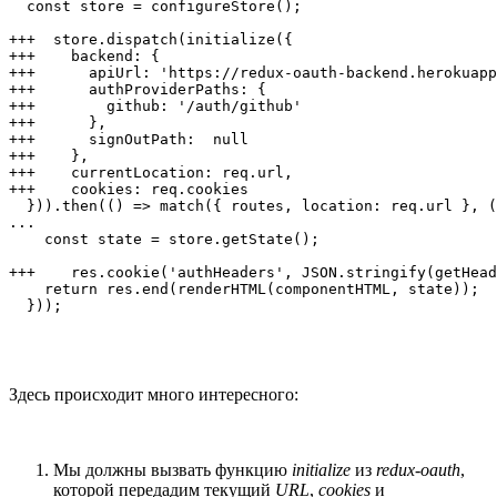
  const store = configureStore();

+++  store.dispatch(initialize({

+++    backend: {

+++      apiUrl: 'https://redux-oauth-backend.herokuapp
+++      authProviderPaths: {

+++        github: '/auth/github'

+++      },

+++      signOutPath:  null

+++    },

+++    currentLocation: req.url,

+++    cookies: req.cookies    

  })).then(() => match({ routes, location: req.url }, (
...

    const state = store.getState();

+++    res.cookie('authHeaders', JSON.stringify(getHead
    return res.end(renderHTML(componentHTML, state));

  }));
Здесь происходит много интересного:
Мы должны вызвать функцию
initialize
из
redux-oauth
,
которой передадим текущий
URL
,
cookies
и