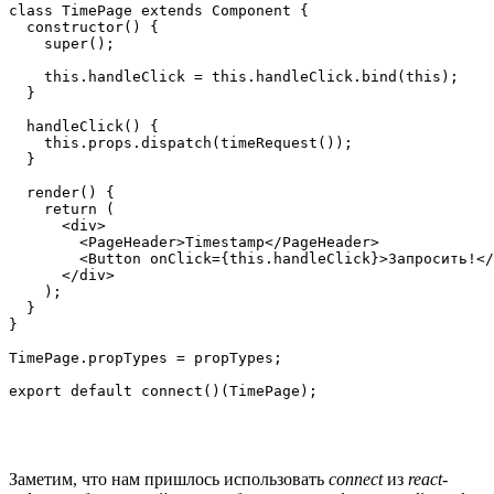
class TimePage extends Component {

  constructor() {

    super();

    this.handleClick = this.handleClick.bind(this);

  }

  handleClick() {

    this.props.dispatch(timeRequest());

  }

  render() {

    return (

      <div>

        <PageHeader>Timestamp</PageHeader>

        <Button onClick={this.handleClick}>Запросить!</
      </div>

    );

  }

}

TimePage.propTypes = propTypes;

export default connect()(TimePage);
Заметим, что нам пришлось использовать
connect
из
react-