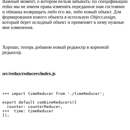
Важный момент, о котором нельзя забывать: по спецификации
redux
мы не имеем права изменять переданное нам состояние
и обязаны возвращать либо его же, либо новый объект. Для
формирования нового объекта я использую
Object.assign
,
который берет исходный объект и применяет к нему нужные
мне изменения.
Хорошо, теперь добавим новый редьюсер в корневой
редьюсер.
src/redux/reducers/index.js
+++ import timeReducer from './timeReducer';

export default combineReducers({

  counter: counterReducer,

+++  time: timeReducer

});