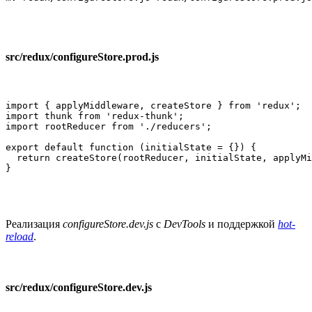
src/redux/configureStore.prod.js
import { applyMiddleware, createStore } from 'redux';

import thunk from 'redux-thunk';

import rootReducer from './reducers';

export default function (initialState = {}) {

  return createStore(rootReducer, initialState, applyMi
}
Реализация
configureStore.dev.js
с
DevTools
и поддержкой
hot-
reload
.
src/redux/configureStore.dev.js