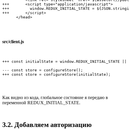
+++       <script type="application/javascript">

+++         window.REDUX_INITIAL_STATE = ${JSON.stringi
+++       </script>

      </head>
src/client.js
+++ const initialState = window.REDUX_INITIAL_STATE || 
--- const store = configureStore();

+++ const store = configureStore(initialState);
Как видно из кода, глобальное состояние я передаю в
переменной REDUX_INITIAL_STATE.
3.2. Добавляем авторизацию