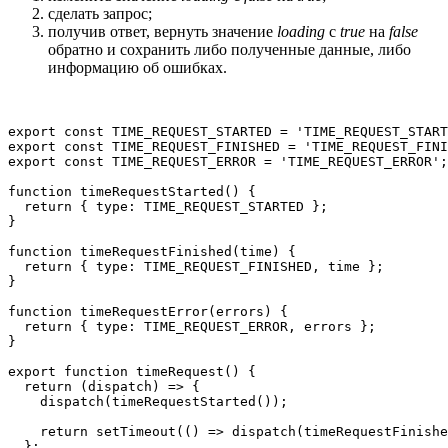
сделать запрос;
получив ответ, вернуть значение
loading
с
true
на
false
обратно и сохранить либо полученные данные, либо
информацию об ошибках.
export const TIME_REQUEST_STARTED = 'TIME_REQUEST_START
export const TIME_REQUEST_FINISHED = 'TIME_REQUEST_FINI
export const TIME_REQUEST_ERROR = 'TIME_REQUEST_ERROR';

function timeRequestStarted() {

  return { type: TIME_REQUEST_STARTED };

}

function timeRequestFinished(time) {

  return { type: TIME_REQUEST_FINISHED, time };

}

function timeRequestError(errors) {

  return { type: TIME_REQUEST_ERROR, errors };

}

export function timeRequest() {

  return (dispatch) => {

    dispatch(timeRequestStarted());

    return setTimeout(() => dispatch(timeRequestFinishe
  };
