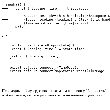
...

  render() {

+++    const { loading, time } = this.props;

...

---        <Button onClick={this.handleClick}>Запросить
+++        <Button loading={loading} onClick={this.hand
+++        {time && <div>Time: {time}</div>}

      </div>

    );

  }

}

+++ function mapStateToProps(state) {

+++  const { loading, time } = state.time;

+++  return { loading, time };

+++ }

--- export default connect()(TimePage);

+++ export default connect(mapStateToProps)(TimePage);
Переходим в браузер, снова нажимаем на кнопку "Запросить"
и убеждаемся, что все работает согласно нашему сценарию.