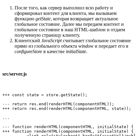
После того, как сервер выполнил всю работу и
сформировал контент для клиента, мы вызываем
функцию
getState
, которая возвращает актуальное
глобальное состояние. Далее мы передаем контент и
глобальное состояние в наш HTML-шаблон и отдаем
полученную страницу клиенту.
Клиентский
JavaScript
считывает глобальное состояние
прямо из глобального объекта
window
и передает его в
configureStore
в качестве
initialState
.
src/server.js
+++ const state = store.getState();

--- return res.end(renderHTML(componentHTML));

+++ return res.end(renderHTML(componentHTML, state));

...

--- function renderHTML(componentHTML, initialState) {

+++ function renderHTML(componentHTML, initialState) {

          <link rel="stylesheet" href="${assetUrl}/publ