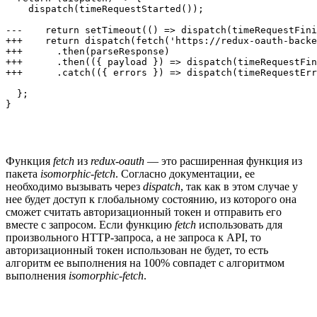
    dispatch(timeRequestStarted());

---    return setTimeout(() => dispatch(timeRequestFini
+++    return dispatch(fetch('https://redux-oauth-backe
+++      .then(parseResponse)

+++      .then(({ payload }) => dispatch(timeRequestFin
+++      .catch(({ errors }) => dispatch(timeRequestErr
  };

}
Функция
fetch
из
redux-oauth
— это расширенная функция из
пакета
isomorphic-fetch
. Согласно документации, ее
необходимо вызывать через
dispatch
, так как в этом случае у
нее будет доступ к глобальному состоянию, из которого она
сможет считать авторизационный токен и отправить его
вместе с запросом. Если функцию
fetch
использовать для
произвольного HTTP-запроса, а не запроса к API, то
авторизационный токен использован не будет, то есть
алгоритм ее выполнения на 100% совпадет с алгоритмом
выполнения
isomorphic-fetch
.