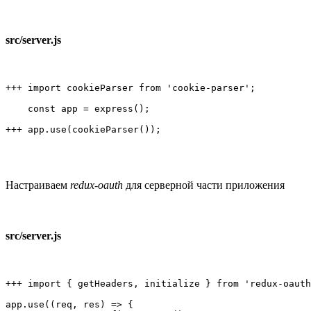
src/server.js
+++ import cookieParser from 'cookie-parser';

    const app = express();

+++ app.use(cookieParser());
Настраиваем
redux-oauth
для серверной части приложения
src/server.js
+++ import { getHeaders, initialize } from 'redux-oauth
app.use((req, res) => {
