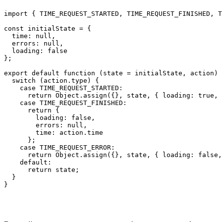
import { TIME_REQUEST_STARTED, TIME_REQUEST_FINISHED, T
const initialState = {

  time: null,

  errors: null,

  loading: false

};

export default function (state = initialState, action) 
  switch (action.type) {

    case TIME_REQUEST_STARTED:

      return Object.assign({}, state, { loading: true, 
    case TIME_REQUEST_FINISHED:

      return {

        loading: false,

        errors: null,

        time: action.time

      };

    case TIME_REQUEST_ERROR:

      return Object.assign({}, state, { loading: false,
    default:

      return state;

  }

}