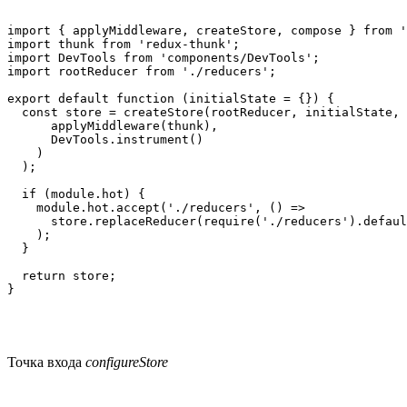
import { applyMiddleware, createStore, compose } from '
import thunk from 'redux-thunk';

import DevTools from 'components/DevTools';

import rootReducer from './reducers';

export default function (initialState = {}) {

  const store = createStore(rootReducer, initialState, 
      applyMiddleware(thunk),

      DevTools.instrument()

    )

  );

  if (module.hot) {

    module.hot.accept('./reducers', () =>

      store.replaceReducer(require('./reducers').defaul
    );

  }

  return store;

}
Точка входа
configureStore