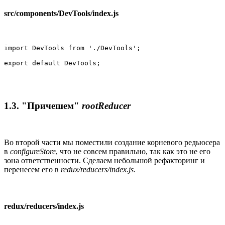
src/components/DevTools/index.js
import DevTools from './DevTools';

export default DevTools;
1.3. "Причешем"
rootReducer
Во второй части мы поместили создание корневого редьюсера
в
configureStore
, что не совсем правильно, так как это не его
зона ответственности. Сделаем небольшой рефакторинг и
перенесем его в
redux/reducers/index.js
.
redux/reducers/index.js