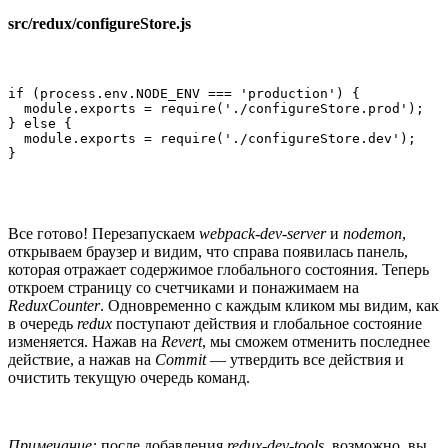
src/redux/configureStore.js
if (process.env.NODE_ENV === 'production') {

  module.exports = require('./configureStore.prod');

} else {

  module.exports = require('./configureStore.dev');

}
Все готово! Перезапускаем
webpack-dev-server
и
nodemon
,
открываем браузер и видим, что справа появилась панель,
которая отражает содержимое глобального состояния. Теперь
откроем страницу со счетчиками и понажимаем на
ReduxCounter
. Одновременно с каждым кликом мы видим, как
в очередь
redux
поступают действия и глобальное состояние
изменяется. Нажав на
Revert
, мы сможем отменить последнее
действие, а нажав на
Commit
— утвердить все действия и
очистить текущую очередь команд.
Примечание:
после добавления
redux-dev-tools
, возможно, вы