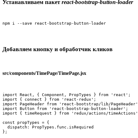
Устанавливаем пакет
react-bootstrap-button-loader
npm i --save react-bootstrap-button-loader
Добавляем кнопку и обработчик кликов
src/components/TimePage/TimePage.jsx
import React, { Component, PropTypes } from 'react';

import { connect } from 'react-redux';

import PageHeader from 'react-bootstrap/lib/PageHeader'
import Button from 'react-bootstrap-button-loader';

import { timeRequest } from 'redux/actions/timeActions'
const propTypes = {

  dispatch: PropTypes.func.isRequired

};
