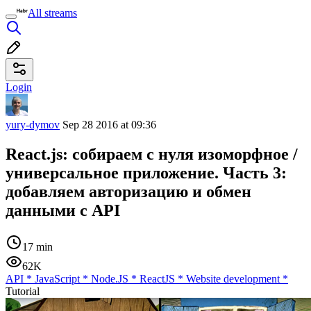
All streams
Login
yury-dymov
Sep 28 2016 at 09:36
React.js: собираем с нуля изоморфное /
универсальное приложение. Часть 3:
добавляем авторизацию и обмен
данными с API
17 min
62K
API
*
JavaScript
*
Node.JS
*
ReactJS
*
Website development
*
Tutorial