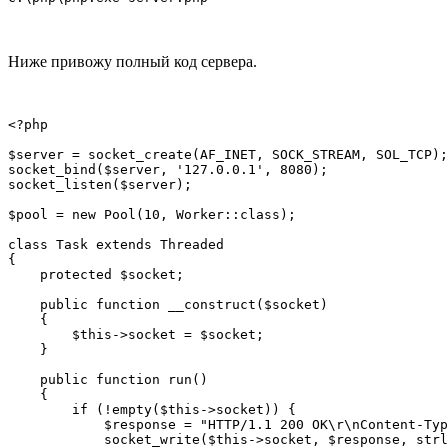
Ниже привожу полный код сервера.
<?php

$server = socket_create(AF_INET, SOCK_STREAM, SOL_TCP);

socket_bind($server, '127.0.0.1', 8080);

socket_listen($server);

$pool = new Pool(10, Worker::class);

class Task extends Threaded

{

    protected $socket;

    public function __construct($socket)

    {

        $this->socket = $socket;

    }

    public function run()

    {

        if (!empty($this->socket)) {

            $response = "HTTP/1.1 200 OK\r\nContent-Typ
            socket_write($this->socket, $response, strl