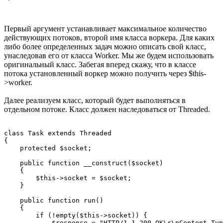
Первый аргумент устанавливает максимальное количество
действующих потоков, второй имя класса воркера. Для каких
либо более определенных задач можно описать свой класс,
унаследовав его от класса Worker. Мы же будем использовать
оригинальный класс. Забегая вперед скажу, что в классе
потока установленный воркер можно получить через $this-
>worker.
Далее реализуем класс, который будет выполняться в
отдельном потоке. Класс должен наследоваться от Threaded.
class Task extends Threaded

{

    protected $socket;

    public function __construct($socket)

    {

        $this->socket = $socket;

    }

    public function run()

    {

        if (!empty($this->socket)) {

            $response = "HTTP/1.1 200 OK\r\nContent-Typ