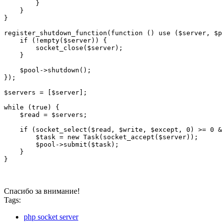
        }

    }

}

register_shutdown_function(function () use ($server, $p
    if (!empty($server)) {

        socket_close($server);

    }

    $pool->shutdown();

});

$servers = [$server];

while (true) {

    $read = $servers;

    if (socket_select($read, $write, $except, 0) >= 0 &
        $task = new Task(socket_accept($server));

        $pool->submit($task);

    }

}
Спасибо за внимание!
Tags:
php socket server