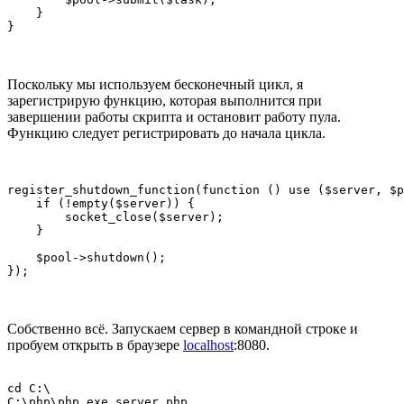
    }

Поскольку мы используем бесконечный цикл, я
зарегистрирую функцию, которая выполнится при
завершении работы скрипта и остановит работу пула.
Функцию следует регистрировать до начала цикла.
register_shutdown_function(function () use ($server, $p
    if (!empty($server)) {

        socket_close($server);

    }

    $pool->shutdown();

Собственно всё. Запускаем сервер в командной строке и
пробуем открыть в браузере
localhost
:8080.
cd C:\

C:\php\php.exe server.php