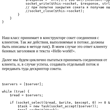
            socket_write($this->socket, $response, strl
            // при попытке закрытия сокета я получаю ош
            //socket_close($this->socket);

        }

    }

Наш класс принимает в конструкторе сокет соединения с
клиентом. Так же действия, выполняемые в потоке, должны
быть описаны в методе run(). В моем случае это ответ клиенту
базовых заголовков и текста «Hello world!».
Далее мы будем циклично пытаться принимать соединения от
клиента, и, в случае успеха, создавать отдельный поток и
передавать туда дескриптор сокета.
$servers = [$server];

while (true) {

    $read = $servers;

    if (socket_select($read, $write, $except, 0) >= 0 &
        $task = new Task(socket_accept($server));

        $pool->submit($task);
