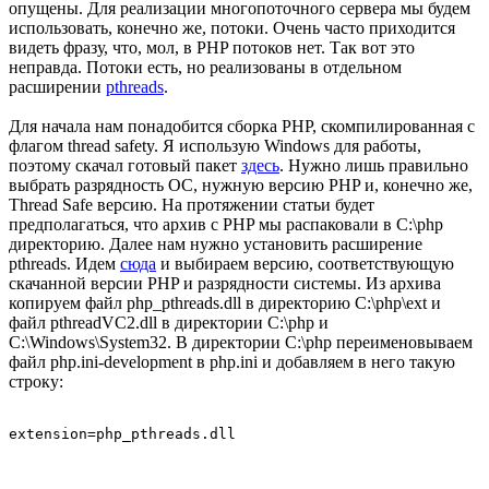
опущены. Для реализации многопоточного сервера мы будем
использовать, конечно же, потоки. Очень часто приходится
видеть фразу, что, мол, в PHP потоков нет. Так вот это
неправда. Потоки есть, но реализованы в отдельном
расширении
pthreads
.
Для начала нам понадобится сборка PHP, скомпилированная с
флагом thread safety. Я использую Windows для работы,
поэтому скачал готовый пакет
здесь
. Нужно лишь правильно
выбрать разрядность ОС, нужную версию PHP и, конечно же,
Thread Safe версию. На протяжении статьи будет
предполагаться, что архив с PHP мы распаковали в C:\php
директорию. Далее нам нужно установить расширение
pthreads. Идем
сюда
и выбираем версию, соответствующую
скачанной версии PHP и разрядности системы. Из архива
копируем файл php_pthreads.dll в директорию C:\php\ext и
файл pthreadVC2.dll в директории C:\php и
C:\Windows\System32. В директории C:\php переименовываем
файл php.ini-development в php.ini и добавляем в него такую
строку:
extension=php_pthreads.dll