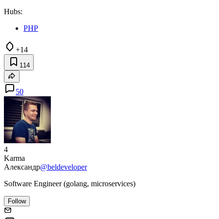
Hubs:
PHP
+14
114
50
4
Karma
Александр
@beldeveloper
Software Engineer (golang, microservices)
Follow