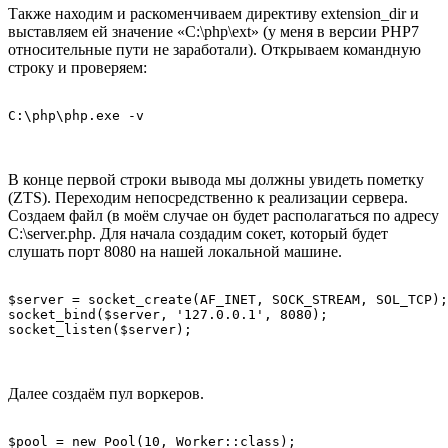
Также находим и раскоменчиваем директиву extension_dir и
выставляем ей значение «C:\php\ext» (у меня в версии PHP7
относительные пути не заработали). Открываем командную
строку и проверяем:
C:\php\php.exe -v
В конце первой строки вывода мы должны увидеть пометку
(ZTS). Переходим непосредственно к реализации сервера.
Создаем файл (в моём случае он будет располагаться по адресу
C:\server.php. Для начала создадим сокет, который будет
слушать порт 8080 на нашей локальной машине.
$server = socket_create(AF_INET, SOCK_STREAM, SOL_TCP);

socket_bind($server, '127.0.0.1', 8080);

socket_listen($server);
Далее создаём пул воркеров.
$pool = new Pool(10, Worker::class);