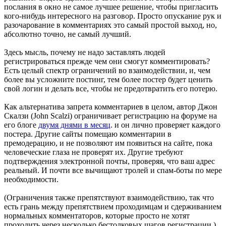
послания в окно не самое лучшее решение, чтобы пригласить
кого-нибудь интересного на разговор. Просто опускание рук и
разочарование в комментариях это самый простой выход, но,
абсолютно точно, не самый лучший.
Здесь мысль, почему не надо заставлять людей
регистрироваться прежде чем они смогут комментировать?
Есть целый спектр ограничений во взаимодействии, и, чем
более вы усложните постинг, тем более постер будет ценить
свой логин и делать все, чтобы не предотвратить его потерю.
Как альтернатива запрета комментариев в целом, автор Джон
Скалзи (John Scalzi) ограничивает регистрацию на форуме на
его блоге
двумя днями в месяц
. и он лично проверяет каждого
постера. Другие сайты помещаю комментарии в
премодерацию, и не позволяют им появиться на сайте, пока
человеческие глаза не проверят их. Другие требуют
подтверждения электронной почты, проверяя, что ваш адрес
реальный. И почти все вычищают тролей и спам-боты по мере
необходимости.
(Ограничения также препятствуют взаимодействию, так что
есть грань между препятствием проходимцам и сдерживанием
нормальных комментаторов, которые просто не хотят
проходить через несколько бестолковых шагов регистрации.)