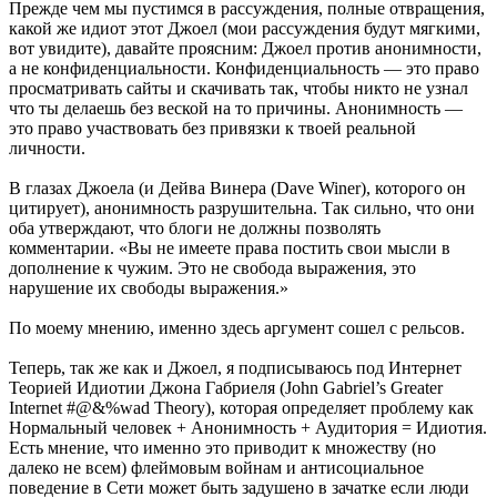
Прежде чем мы пустимся в рассуждения, полные отвращения,
какой же идиот этот Джоел (мои рассуждения будут мягкими,
вот увидите), давайте проясним: Джоел против анонимности,
а не конфиденциальности. Конфиденциальность — это право
просматривать сайты и скачивать так, чтобы никто не узнал
что ты делаешь без веской на то причины. Анонимность —
это право участвовать без привязки к твоей реальной
личности.
В глазах Джоела (и Дейва Винера (Dave Winer), которого он
цитирует), анонимность разрушительна. Так сильно, что они
оба утверждают, что блоги не должны позволять
комментарии. «Вы не имеете права постить свои мысли в
дополнение к чужим. Это не свобода выражения, это
нарушение их свободы выражения.»
По моему мнению, именно здесь аргумент сошел с рельсов.
Теперь, так же как и Джоел, я подписываюсь под Интернет
Теорией Идиотии Джона Габриеля (John Gabriel’s Greater
Internet #@&%wad Theory), которая определяет проблему как
Нормальный человек + Анонимность + Аудитория = Идиотия.
Есть мнение, что именно это приводит к множеству (но
далеко не всем) флеймовым войнам и антисоциальное
поведение в Сети может быть задушено в зачатке если люди