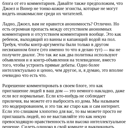
блога от его комментариев. Давайте также предположим, что
Джоел и Винер не тонко-кожие эгоисты, которые не могут
видеть инакомыслие среди их читателей.
Ладно, Джоел, вам не нравится анонимность? Отлично. Но
есть огромная пропасть между отсутствием анонимных
комментариев и отсутствием комментариев вообще. Это как
ребенок, выходящий из ванны и капающий водой на пол.
Требуя, чтобы контр-аргументы были только в другом
несвязанном блоге (это именно то что я делаю тут) — вы не
получите диалог. Это так же как два политика используют
объявления и и контр-объявления на телевидение, вместо
того, чтобы устроить прямые дебаты. Одно более
интеллектуально и ценно, чем другое, и, я думаю, это вполне
очевидно что есть что.
Разрешение комментировать в своем блоге, это как
приглашение людей в ваш дом — это немного накладно, даже
если все нормальные. Если кто-нибудь не соблюдает
приличия, вы можете его выбросить из дома. Мы называем
это модерированием, и это так же старо как и сам интернет.
Если это слишком хлопотно для вас, то вы можете просто не
приглашать людей, но не выставляйте это как некую
превосходящую нравственность или высоко интеллектуальное
решение. Сидеть одиноко в свой комнате и выкрикивать