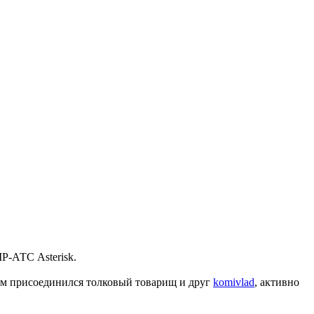
IP-АТС Asterisk.
 нам присоединился толковый товарищ и друг
komivlad
, активно