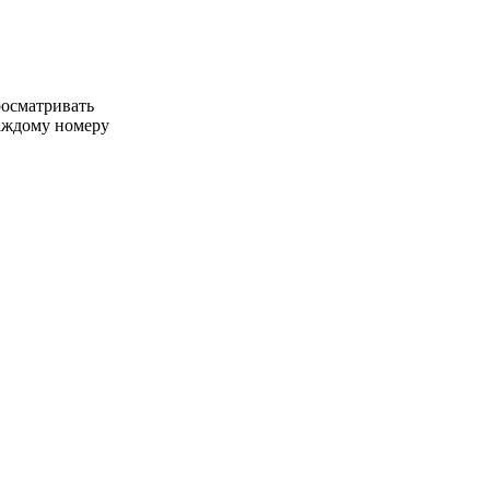
росматривать
каждому номеру