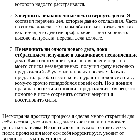
которого надолго расстраивался.
Завершить незаконченные дела и вернуть долги
. Я
составил перечень дел, которые давно откладывал. Часть
из списка доделал. От пары обязательств отказался, так
как понял, что дело не
профильное —
договорился о
выходе из проекта, передал дела коллеге.
Не начинать ни одного нового дела, пока
отбрасываем ненужные и заканчиваем неоконченные
дела
. Как только я приступил к завершению дел из
моего списка незавершенных, получил сразу несколько
предложений об участии в новых проектах. Кто-то
предлагал разобраться в конфигурации новой системы,
кому-то срочно понадобился новый сайт. Но я помнил
правила процесса и отклонил предложения. Уверен, это
помогло в итоге сохранить остатки энергии и
восстановить силы.
Несмотря на простоту процесса я сделал много открытий для
себя, осознал, что именно делает счастливым и помогает
двигаться к целям. Избавиться от ненужного стало легче:
после прояснения мозг сам себя корректирует, уводит от
вредного —
мы так устроены.