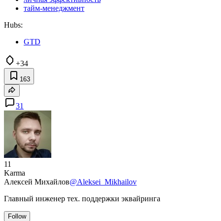
тайм-менеджмент
Hubs:
GTD
+34
163
31
11
Karma
Алексей Михайлов
@Aleksei_Mikhailov
Главный инженер тех. поддержки эквайринга
Follow