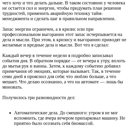
чего хочу и что делать дальше. В таком состоянии у человека
не остается сил и энергии, чтобы придумать план решения
трудностей, применить аварийную технику тайм-
менеджмента и сделать шаг в правильном направлении.
Запас энергии ограничен, а в кризис или при
профессиональном выгорании этот запас исчерпывается на
дела и мысли. При этом, к кризису и выгоранию приводят не
желаемые и вредные дела и мысли. Вот что я сделал:
Каждый вечер в течение недели я подробно записывал
события дня. В обратном
порядке —
от вечера к утру, вплоть
до мытья рук и ванны. Затем, к каждому событию добавил
примечания об эмоциях, которые вызывает. Так, в течение
семи дней я прояснил для себя: что люблю больше, а что
мешает. Что делаю осознанно, а что на
автомате —
лишь бы
миновать.
Получилось три разновидности дел:
Автоматические дела. До смешного: утром я не мог
вспомнить, где вчера вечером припарковал машину. Не
приятно было осознать себя биомассой.