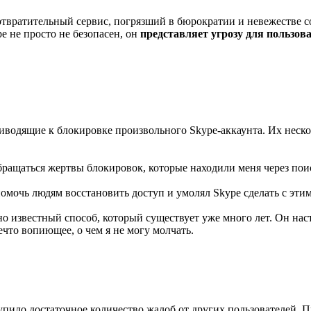
отвратительный сервис, погрязший в бюрократии и невежестве
e не просто не безопасен, он
представляет угрозу для пользов
иводящие к блокировке произвольного Skype-аккаунта. Их неск
обращаться жертвы блокировок, которые находили меня через пои
мочь людям восстановить доступ и умолял Skype сделать с этим 
 известный способ, который существует уже много лет. Он наст
ечто вопиющее, о чем я не могу молчать.
тупило достаточное количество жалоб от других пользователей. 