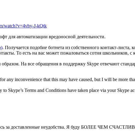
m/watch?v=4vhy-J-kQtk
фт для автоматизации вредоносной деятельности.
о)
. Получается подобие ботнета из собственного контакт-листа,
нтакты. То есть на вас может пожаловаться сотня школьников, с 
 образом. На все обращения в поддержку Skype отвечают станда
or any inconvenience that this may have caused, but I will be more than
ry to Skype’s Terms and Conditions have taken place via your Skype acco
юсь за доставленные неудобства. Я буду БОЛЕЕ ЧЕМ СЧАСТЛИВ п