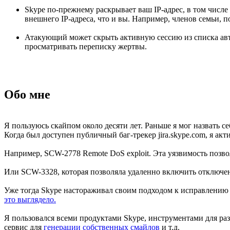
Skype по-прежнему раскрывает ваш IP-адрес, в том числе
внешнего IP-адреса, что и вы. Например, членов семьи,
Атакующий может скрыть активную сессию из списка ав
просматривать переписку жертвы.
Обо мне
Я пользуюсь скайпом около десяти лет. Раньше я мог назвать с
Когда был доступен публичный баг-трекер jira.skype.com, я акт
Например, SCW-2778 Remote DoS exploit. Эта уязвимость позво
Или SCW-3328, которая позволяла удаленно включить отключе
Уже тогда Skype настораживал своим подходом к исправлению 
это выглядело.
Я пользовался всеми продуктами Skype, инструментами для раз
сервис для
генерации собственных смайлов
и т.д.