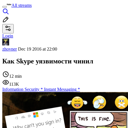
All streams
Login
zhovner
Dec 19 2016 at 22:00
Как Skype уязвимости чинил
12 min
113K
Information Security
*
Instant Messaging
*