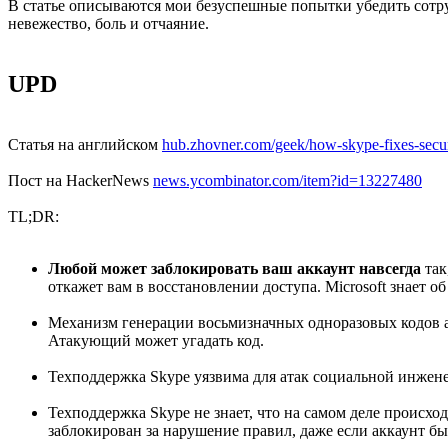
В статье описываются мои безуспешные попытки убедить сотруд
невежество, боль и отчаяние.
UPD
Статья на английском
hub.zhovner.com/geek/how-skype-fixes-securit
Пост на HackerNews
news.ycombinator.com/item?id=13227480
TL;DR:
Любой может заблокировать ваш аккаунт навсегда
так
откажет вам в восстановлении доступа. Microsoft знает об
Механизм генерации восьмизначных одноразовых кодов аут
Атакующий может угадать код.
Техподдержка Skype уязвима для атак социальной инженер
Техподдержка Skype не знает, что на самом деле происхо
заблокирован за нарушение правил, даже если аккаунт бы