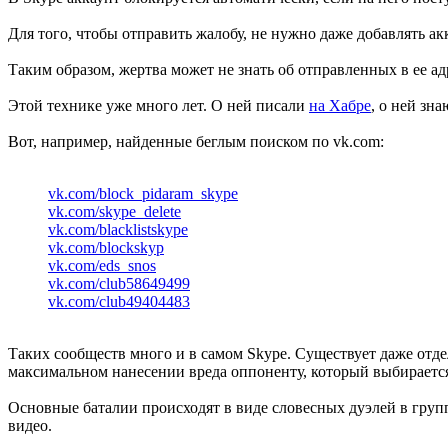
Для того, чтобы отправить жалобу, не нужно даже добавлять ак
Таким образом, жертва может не знать об отправленных в ее ад
Этой технике уже много лет. О ней писали
на Хабре
, о ней зн
Вот, например, найденные беглым поиском по vk.com:
vk.com/block_pidaram_skype
vk.com/skype_delete
vk.com/blacklistskype
vk.com/blockskyp
vk.com/eds_snos
vk.com/club58649499
vk.com/club49404483
Таких сообществ много и в самом Skype. Существует даже отдел
максимальном нанесении вреда оппоненту, который выбираетс
Основные баталии происходят в виде словесных дуэлей в групп
видео.