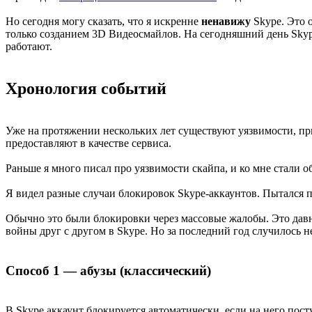
Но сегодня могу сказать, что я искренне
ненавижу
Skype. Это 
только созданием 3D Видеосмайлов. На сегодняшний день Skyp
работают.
Хронология событий
Уже на протяжении нескольких лет существуют уязвимости, пр
предоставляют в качестве сервиса.
Раньше я много писал про уязвимости скайпа, и ко мне стали 
Я видел разные случаи блокировок Skype-аккаунтов. Пытался по
Обычно это были блокировки через массовые жалобы. Это давно
войны друг с другом в Skype. Но за последний год случилось н
Способ 1 — абузы (классический)
В Skype аккаунт блокируется автоматически, если на него пос