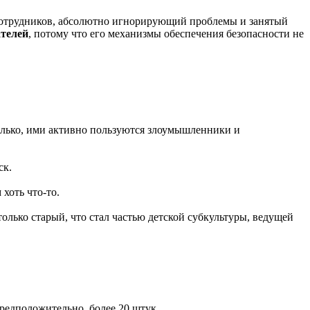
 сотрудников, абсолютно игнорирующий проблемы и занятый
ателей
, потому что его механизмы обеспечения безопасности не
олько, ими активно пользуются злоумышленники и
ск.
хоть что-то.
олько старый, что стал частью детской субкультуры, ведущей
Предположительно, более 20 штук.