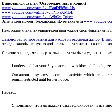
Видеозаписи дуэлей (Осторожно: мат и крики)
www.youtube.com/watch?v=F3mDFk5m_Hs
www.youtube.com/watch?v=cwNixaAML4I
www.youtube.com/watch?v=zWhCcqTnjxw
Запечатлен момент блокировки skype-аккаунта
www.youtube.co
Некоторые кланы вкачиваетелей выпускают свой фирменный со
Демонстрация программы для массовой рассылки жалоб (Виде
что для жалобы не нужно добавлять аккаунт жертвы к себе в ко
Я лично знаю десяток жертв, чьи аккаунты были удалены таким
I understand that your Skype account was blocked. I apologize f
Our automatic systems detected that activities which are contra
remain restricted until further notice.
Перевод
Я понимаю, что ваш аккаунт был заблокирован, и извин