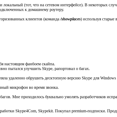
 и локальный (тот, что на сетевом интерфейсе). В некоторых сл
 подключенных к домашнему роутеру.
торизованных клиентов (команда
/showplaces
) используя старые
ебя настоящим фанбоем скайпа.
ивно пытался улучшить Skype, рапортовал о багах.
ляла удаленно обрушить десктопную версию Skype для Windows т
нный микрофон во время звонка.
багов. Мне приходилось буквально умолять разработчиков испр
работки Skype4Com, Skypekit. Покупал premium-подписки. Продви