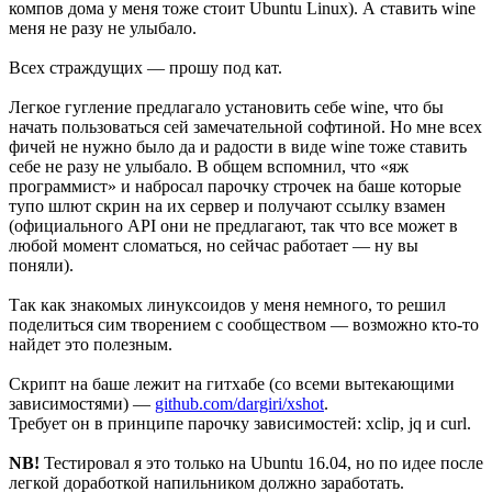
компов дома у меня тоже стоит Ubuntu Linux). А ставить wine
меня не разу не улыбало.
Всех страждущих — прошу под кат.
Легкое гугление предлагало установить себе wine, что бы
начать пользоваться сей замечательной софтиной. Но мне всех
фичей не нужно было да и радости в виде wine тоже ставить
себе не разу не улыбало. В общем вспомнил, что «яж
программист» и набросал парочку строчек на баше которые
тупо шлют скрин на их сервер и получают ссылку взамен
(официального API они не предлагают, так что все может в
любой момент сломаться, но сейчас работает — ну вы
поняли).
Так как знакомых линуксоидов у меня немного, то решил
поделиться сим творением с сообществом — возможно кто-то
найдет это полезным.
Скрипт на баше лежит на гитхабе (со всеми вытекающими
зависимостями) —
github.com/dargiri/xshot
.
Требует он в принципе парочку зависимостей: xclip, jq и curl.
NB!
Тестировал я это только на Ubuntu 16.04, но по идее после
легкой доработкой напильником должно заработать.