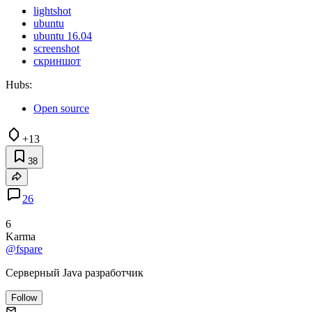
lightshot
ubuntu
ubuntu 16.04
screenshot
скриншот
Hubs:
Open source
+13
38
26
6
Karma
@fspare
Серверный Java разработчик
Follow