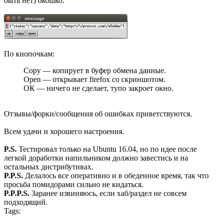
быть нет) окошко:
По кнопочкам:
Сopy — копирует в буфер обмена данные.
Open — открывает firefox со скриншотом.
ОК — ничего не сделает, тупо закроет окно.
Отзывы/форки/сообщения об ошибках приветствуются.
Всем удачи и хорошего настроения.
P.S.
Тестировал только на Ubuntu 16.04, но по идее после
легкой доработки напильником должно завестись и на
остальных дистрибутивах.
P.P.S.
Делалось все оперативно и в обеденное время, так что
просьба помидорами сильно не кидаться.
P.P.P.S.
Заранее извиняюсь, если хаб/раздел не совсем
подходящий.
Tags: