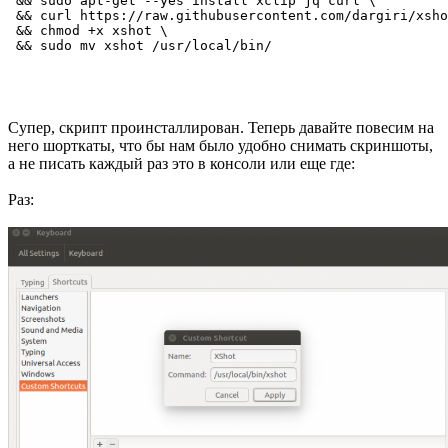
 && sudo apt-get --yes install xclip jq curl \

 && curl https://raw.githubusercontent.com/dargiri/xsho
 && chmod +x xshot \

Супер, скрипт проинсталлирован. Теперь давайте повесим на
него шорткаты, что бы нам было удобно снимать скриншоты,
а не писать каждый раз это в консоли или еще где:
Раз: