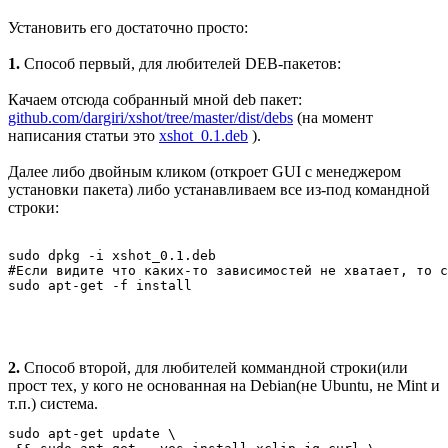
Установить его достаточно просто:
1.
Способ первый, для любителей DEB-пакетов:
Качаем отсюда собранный мной deb пакет:
github.com/dargiri/xshot/tree/master/dist/debs
(на момент
написания статьи это
xshot_0.1.deb
).
Далее либо двойным кликом (откроет GUI с менеджером
установки пакета) либо устанавливаем все из-под командной
строки:
sudo dpkg -i xshot_0.1.deb

#Если видите что каких-то зависимостей не хватает, то с
2.
Способ второй, для любителей коммандной строки(или
прост тех, у кого не основанная на Debian(не Ubuntu, не Mint и
т.п.) система.
sudo apt-get update \
